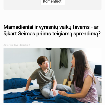
Mamadieniai ir vyresnių vaikų tėvams - ar
šįkart Seimas priims teigiamą sprendimą?
Autorius: tevu-darzelis.lt