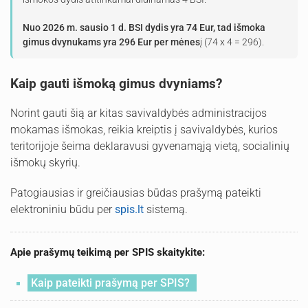
Nuo 2026 m. sausio 1 d. BSI dydis yra 74 Eur, tad išmoka
gimus dvynukams yra 296 Eur per mėnes
į (74 x 4 = 296).
Kaip gauti išmoką gimus dvyniams?
Norint gauti šią ar kitas savivaldybės administracijos
mokamas išmokas, reikia kreiptis į savivaldybės, kurios
teritorijoje šeima deklaravusi gyvenamąją vietą, socialinių
išmokų skyrių.
Patogiausias ir greičiausias būdas prašymą pateikti
elektroniniu būdu per
spis.lt
sistemą.
Apie prašymų teikimą per SPIS skaitykite:
Kaip pateikti prašymą per SPIS?