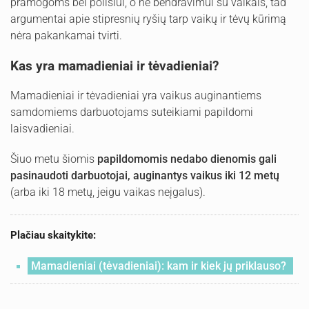
pramogoms bei poilsiui, o ne bendravimui su vaikais, tad
argumentai apie stipresnių ryšių tarp vaikų ir tėvų kūrimą
nėra pakankamai tvirti.
Kas yra mamadieniai ir tėvadieniai?
Mamadieniai ir tėvadieniai yra vaikus auginantiems
samdomiems darbuotojams suteikiami papildomi
laisvadieniai.
Šiuo metu šiomis
papildomomis nedabo dienomis gali
pasinaudoti darbuotojai, auginantys vaikus iki 12 metų
(arba iki 18 metų, jeigu vaikas neįgalus).
Plačiau skaitykite:
Mamadieniai (tėvadieniai): kam ir kiek jų priklauso?