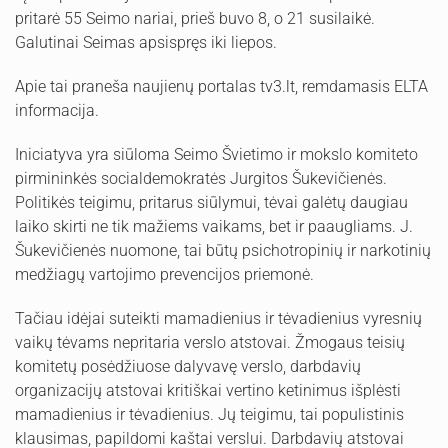
pritarė 55 Seimo nariai, prieš buvo 8, o 21 susilaikė.
Galutinai Seimas apsispręs iki liepos.
Apie tai praneša naujienų portalas tv3.lt, remdamasis ELTA
informacija.
Iniciatyva yra siūloma Seimo Švietimo ir mokslo komiteto
pirmininkės socialdemokratės Jurgitos Šukevičienės.
Politikės teigimu, pritarus siūlymui, tėvai galėtų daugiau
laiko skirti ne tik mažiems vaikams, bet ir paaugliams. J.
Šukevičienės nuomone, tai būtų psichotropinių ir narkotinių
medžiagų vartojimo prevencijos priemonė.
Tačiau idėjai suteikti mamadienius ir tėvadienius vyresnių
vaikų tėvams nepritaria verslo atstovai. Žmogaus teisių
komitetų posėdžiuose dalyvavę verslo, darbdavių
organizacijų atstovai kritiškai vertino ketinimus išplėsti
mamadienius ir tėvadienius. Jų teigimu, tai populistinis
klausimas, papildomi kaštai verslui. Darbdavių atstovai