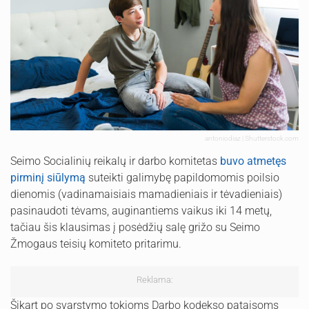
antoniodiaz | Shutterstock.com
Seimo Socialinių reikalų ir darbo komitetas
buvo atmetęs
pirminį siūlymą
suteikti galimybę papildomomis poilsio
dienomis (vadinamaisiais mamadieniais ir tėvadieniais)
pasinaudoti tėvams, auginantiems vaikus iki 14 metų,
tačiau šis klausimas į posėdžių salę grižo su Seimo
Žmogaus teisių komiteto pritarimu.
Reklama:
Šįkart po svarstymo tokioms Darbo kodekso pataisoms