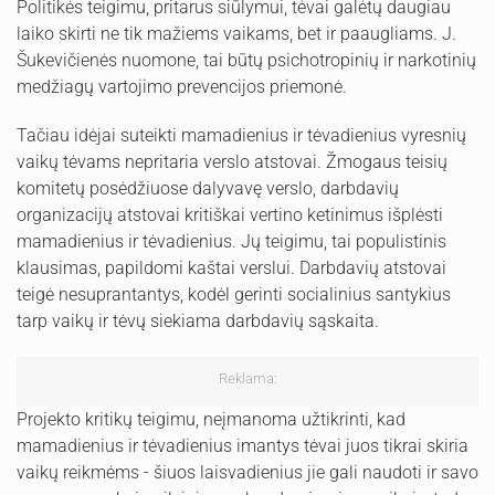
Politikės teigimu, pritarus siūlymui, tėvai galėtų daugiau
laiko skirti ne tik mažiems vaikams, bet ir paaugliams. J.
Šukevičienės nuomone, tai būtų psichotropinių ir narkotinių
medžiagų vartojimo prevencijos priemonė.
Tačiau idėjai suteikti mamadienius ir tėvadienius vyresnių
vaikų tėvams nepritaria verslo atstovai. Žmogaus teisių
komitetų posėdžiuose dalyvavę verslo, darbdavių
organizacijų atstovai kritiškai vertino ketinimus išplėsti
mamadienius ir tėvadienius. Jų teigimu, tai populistinis
klausimas, papildomi kaštai verslui. Darbdavių atstovai
teigė nesuprantantys, kodėl gerinti socialinius santykius
tarp vaikų ir tėvų siekiama darbdavių sąskaita.
Reklama:
Projekto kritikų teigimu, neįmanoma užtikrinti, kad
mamadienius ir tėvadienius imantys tėvai juos tikrai skiria
vaikų reikmėms - šiuos laisvadienius jie gali naudoti ir savo