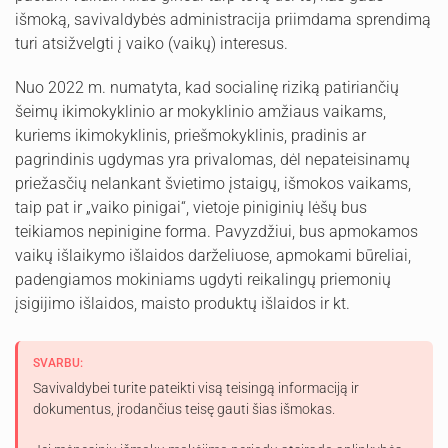
išmoką, savivaldybės administracija priimdama sprendimą
turi atsižvelgti į vaiko (vaikų) interesus.
Nuo 2022 m. numatyta, kad socialinę riziką patiriančių
šeimų ikimokyklinio ar mokyklinio amžiaus vaikams,
kuriems ikimokyklinis, priešmokyklinis, pradinis ar
pagrindinis ugdymas yra privalomas, dėl nepateisinamų
priežasčių nelankant švietimo įstaigų, išmokos vaikams,
taip pat ir „vaiko pinigai“, vietoje piniginių lėšų bus
teikiamos nepinigine forma. Pavyzdžiui, bus apmokamos
vaikų išlaikymo išlaidos darželiuose, apmokami būreliai,
padengiamos mokiniams ugdyti reikalingų priemonių
įsigijimo išlaidos, maisto produktų išlaidos ir kt.
SVARBU:
Savivaldybei turite pateikti visą teisingą informaciją ir
dokumentus, įrodančius teisę gauti šias išmokas.