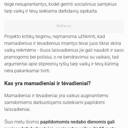
teigė nesuprantantys, kodėl gerinti socialinius santykius
tarp vaikų ir tėvų siekiama darbdavių sąskaita.
Reklama:
Projekto kritikų teigimu, neįmanoma užtikrinti, kad
mamadienius ir tėvadienius imantys tėvai juos tikrai skiria
vaikų reikmėms - šiuos laisvadienius jie gali naudoti ir savo
pramogoms bei poilsiui, o ne bendravimui su vaikais, tad
argumentai apie stipresnių ryšių tarp vaikų ir tėvų kūrimą
nėra pakankamai tvirti.
Kas yra mamadieniai ir tėvadieniai?
Mamadieniai ir tėvadieniai yra vaikus auginantiems
samdomiems darbuotojams suteikiami papildomi
laisvadieniai.
Šiuo metu šiomis
papildomomis nedabo dienomis gali