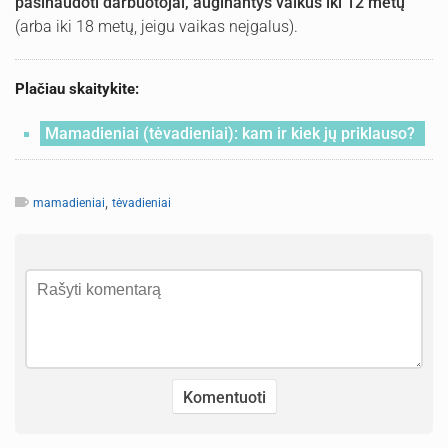
pasinaudoti darbuotojai, auginantys vaikus iki 12 metų
(arba iki 18 metų, jeigu vaikas neįgalus).
Plačiau skaitykite:
Mamadieniai (tėvadieniai): kam ir kiek jų priklauso?
,
mamadieniai
tėvadieniai