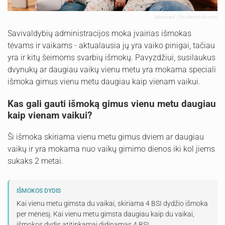
bbernard | Shutterstock.com
Savivaldybių administracijos moka įvairias išmokas
tėvams ir vaikams - aktualausia jų yra vaiko pinigai, tačiau
yra ir kitų šeimoms svarbių išmokų. Pavyzdžiui, susilaukus
dvynukų ar daugiau vaikų vienu metu yra mokama speciali
išmoka gimus vienu metu daugiau kaip vienam vaikui.
Kas gali gauti išmoką gimus vienu metu daugiau
kaip vienam vaikui?
Ši išmoka skiriama vienu metu gimus dviem ar daugiau
vaikų ir yra mokama nuo vaikų gimimo dienos iki kol jiems
sukaks 2 metai.
IŠMOKOS DYDIS
Kai vienu metu gimsta du vaikai, skiriama 4 BSI dydžio išmoka
per mėnesį. Kai vienu metu gimsta daugiau kaip du vaikai,
išmokos dydis atitinkamai didinamas 4 BSI.