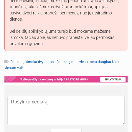
Jei mėnesinių išmokų mokėjimo periodu atsirado aplinkybės,
turinčios įtakos išmokos dydžiui ar mokėjimui, apie jas
savivaldybei reikia pranešti per mėnesį nuo jų atsiradimo
dienos.
Jei dėl šių aplinkybių jums turėjo būti mokama mažesnė
išmoka, tačiau apie jas nebuvo pranešta, vėliau permokas
privaloma grąžinti.
,
,
išmokos
išmoka dvyniams
išmoka gimus vienu metu daugiau kaip
vienam vaikui