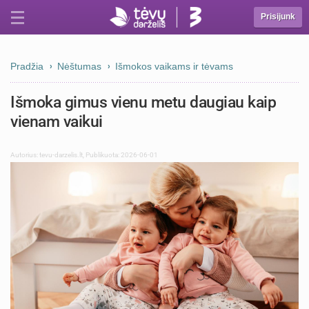
Prisijunk
Pradžia
Nėštumas
Išmokos vaikams ir tėvams
Išmoka gimus vienu metu daugiau kaip
vienam vaikui
Autorius:
tevu-darzelis.lt
,
Publikuota: 2026-06-01