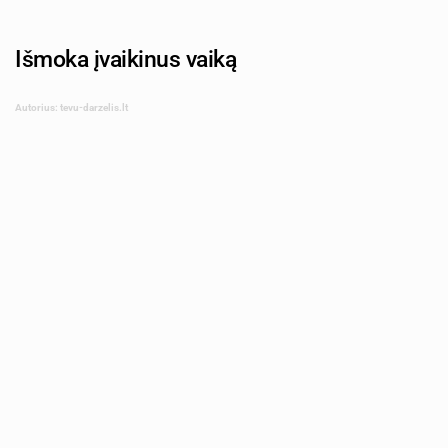
Išmoka įvaikinus vaiką
Autorius: tevu-darzelis.lt
NDAB Creativity | Shutterstock.com
Vienas iš vaiko įtėvių turi teisę gauti 8 BSI dydžio išmoką
per mėnesį, t. y. išmoka įvaikinus vaiką yra 592 Eur per