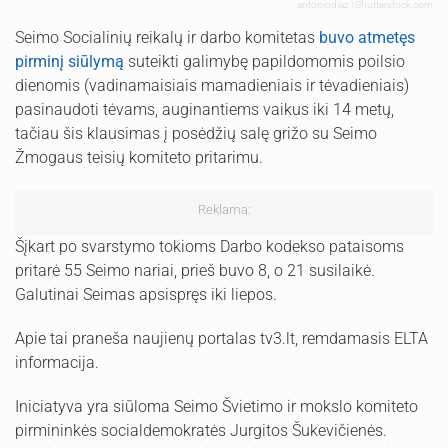
antoniodiaz | Shutterstock.com
Seimo Socialinių reikalų ir darbo komitetas
buvo atmetęs
pirminį siūlymą
suteikti galimybę papildomomis poilsio
dienomis (vadinamaisiais mamadieniais ir tėvadieniais)
pasinaudoti tėvams, auginantiems vaikus iki 14 metų,
tačiau šis klausimas į posėdžių salę grižo su Seimo
Žmogaus teisių komiteto pritarimu.
Reklama:
Šįkart po svarstymo tokioms Darbo kodekso pataisoms
pritarė 55 Seimo nariai, prieš buvo 8, o 21 susilaikė.
Galutinai Seimas apsispręs iki liepos.
Apie tai praneša naujienų portalas tv3.lt, remdamasis ELTA
informacija.
Iniciatyva yra siūloma Seimo Švietimo ir mokslo komiteto
pirmininkės socialdemokratės Jurgitos Šukevičienės.