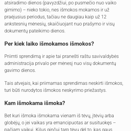
atsiradimo dienos (pavyzdžiui, po pusmečio nuo vaiko
gimimo) – nieko tokio, nes išmokos mokamos ir už
praėjusius periodus, tačiau ne daugiau kaip už 12
ankstesnių mėnesių, skaičiuojant nuo prašymo ir visų
dokumentų pateikimo dienos.
Per kiek laiko išmokamos išmokos?
Priimti sprendimą ir apie tai pranešti raštu savivaldybės
administracija privalo per mėnesį nuo visų dokumentų
gavimo dienos.
Tais atvejais, kai priimamas sprendimas neskirti išmokos,
turi būti nurodytos išmokos neskyrimo priežastys.
Kam išmokama išmoka?
Bet kuri išmoka išmokama vienam iš tėvų, įtėvių arba
globėjų, o jei vaikas yra emancipuotas ar susituokęs –
pačiam vaikui. Kilus ginčui tarp tėvų dėl to, kas gaus