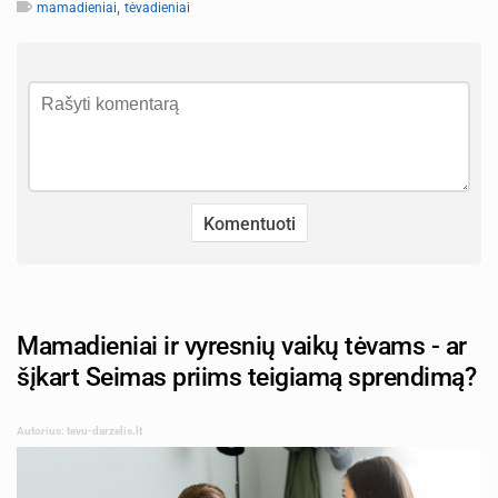
,
mamadieniai
tėvadieniai
Mamadieniai ir vyresnių vaikų tėvams - ar
šįkart Seimas priims teigiamą sprendimą?
Autorius: tevu-darzelis.lt