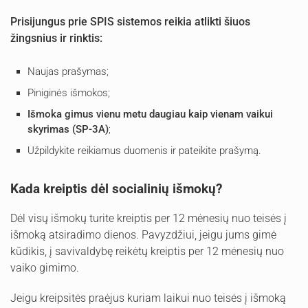
Prisijungus prie SPIS sistemos reikia atlikti šiuos
žingsnius ir rinktis:
Naujas prašymas;
Piniginės išmokos;
Išmoka gimus vienu metu daugiau kaip vienam vaikui
skyrimas (SP-3A)
;
Užpildykite reikiamus duomenis ir pateikite prašymą.
Kada kreiptis dėl socialinių išmokų?
Dėl visų išmokų turite kreiptis per 12 mėnesių nuo teisės į
išmoką atsiradimo dienos. Pavyzdžiui, jeigu jums gimė
kūdikis, į savivaldybę reikėtų kreiptis per 12 mėnesių nuo
vaiko gimimo.
Jeigu kreipsitės praėjus kuriam laikui nuo teisės į išmoką