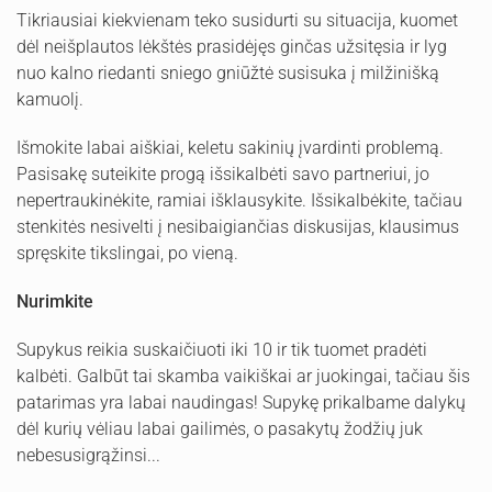
Tikriausiai kiekvienam teko susidurti su situacija, kuomet
dėl neišplautos lėkštės prasidėjęs ginčas užsitęsia ir lyg
nuo kalno riedanti sniego gniūžtė susisuka į milžinišką
kamuolį.
Išmokite labai aiškiai, keletu sakinių įvardinti problemą.
Pasisakę suteikite progą išsikalbėti savo partneriui, jo
nepertraukinėkite, ramiai išklausykite. Išsikalbėkite, tačiau
stenkitės nesivelti į nesibaigiančias diskusijas, klausimus
spręskite tikslingai, po vieną.
Nurimkite
Supykus reikia suskaičiuoti iki 10 ir tik tuomet pradėti
kalbėti. Galbūt tai skamba vaikiškai ar juokingai, tačiau šis
patarimas yra labai naudingas! Supykę prikalbame dalykų
dėl kurių vėliau labai gailimės, o pasakytų žodžių juk
nebesusigrąžinsi...