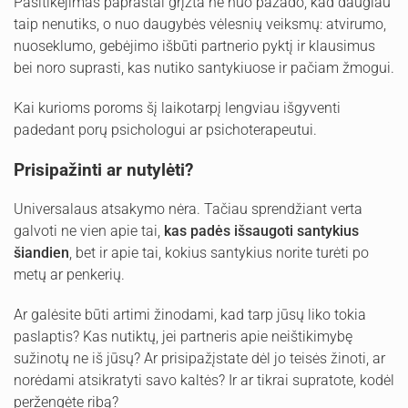
Pasitikėjimas paprastai grįžta ne nuo pažado, kad daugiau
taip nenutiks, o nuo daugybės vėlesnių veiksmų: atvirumo,
nuoseklumo, gebėjimo išbūti partnerio pyktį ir klausimus
bei noro suprasti, kas nutiko santykiuose ir pačiam žmogui.
Kai kurioms poroms šį laikotarpį lengviau išgyventi
padedant porų psichologui ar psichoterapeutui.
Prisipažinti ar nutylėti?
Universalaus atsakymo nėra. Tačiau sprendžiant verta
galvoti ne vien apie tai,
kas padės išsaugoti santykius
šiandien
, bet ir apie tai, kokius santykius norite turėti po
metų ar penkerių.
Ar galėsite būti artimi žinodami, kad tarp jūsų liko tokia
paslaptis? Kas nutiktų, jei partneris apie neištikimybę
sužinotų ne iš jūsų? Ar prisipažįstate dėl jo teisės žinoti, ar
norėdami atsikratyti savo kaltės? Ir ar tikrai supratote, kodėl
peržengėte ribą?