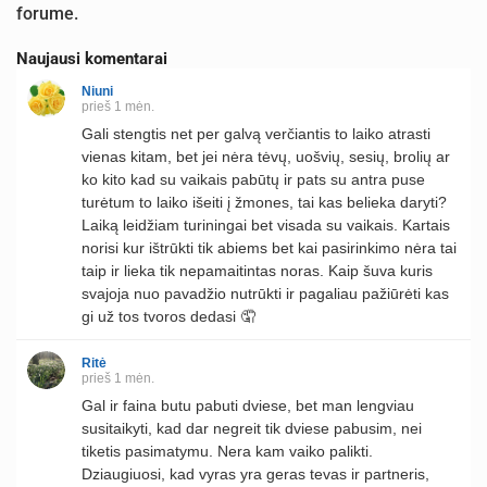
forume.
Naujausi komentarai
Niuni
prieš 1 mėn.
Gali stengtis net per galvą verčiantis to laiko atrasti
vienas kitam, bet jei nėra tėvų, uošvių, sesių, brolių ar
ko kito kad su vaikais pabūtų ir pats su antra puse
turėtum to laiko išeiti į žmones, tai kas belieka daryti?
Laiką leidžiam turiningai bet visada su vaikais. Kartais
norisi kur ištrūkti tik abiems bet kai pasirinkimo nėra tai
taip ir lieka tik nepamaitintas noras. Kaip šuva kuris
svajoja nuo pavadžio nutrūkti ir pagaliau pažiūrėti kas
gi už tos tvoros dedasi 🤦
Ritė
prieš 1 mėn.
Gal ir faina butu pabuti dviese, bet man lengviau
susitaikyti, kad dar negreit tik dviese pabusim, nei
tiketis pasimatymu. Nera kam vaiko palikti.
Dziaugiuosi, kad vyras yra geras tevas ir partneris,