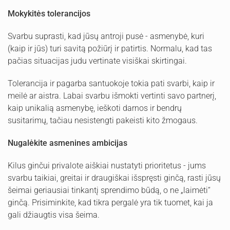
Mokykitės tolerancijos
Svarbu suprasti, kad jūsų antroji pusė - asmenybė, kuri
(kaip ir jūs) turi savitą požiūrį ir patirtis. Normalu, kad tas
pačias situacijas judu vertinate visiškai skirtingai.
Tolerancija ir pagarba santuokoje tokia pati svarbi, kaip ir
meilė ar aistra. Labai svarbu išmokti vertinti savo partnerį,
kaip unikalią asmenybę, ieškoti darnos ir bendrų
susitarimų, tačiau nesistengti pakeisti kito žmogaus.
Nugalėkite asmenines ambicijas
Kilus ginčui privalote aiškiai nustatyti prioritetus - jums
svarbu taikiai, greitai ir draugiškai išspręsti ginčą, rasti jūsų
šeimai geriausiai tinkantį sprendimo būdą, o ne „laimėti“
ginčą. Prisiminkite, kad tikra pergalė yra tik tuomet, kai ja
gali džiaugtis visa šeima.