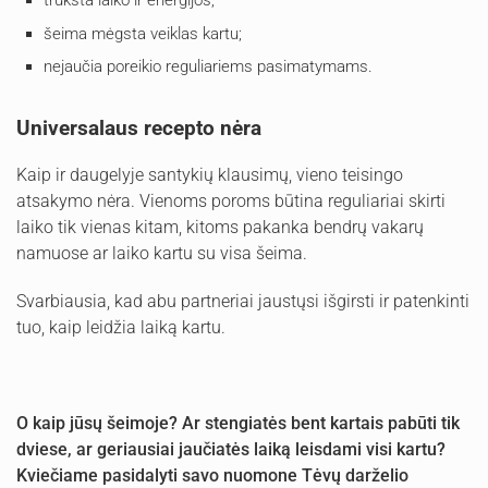
šeima mėgsta veiklas kartu;
nejaučia poreikio reguliariems pasimatymams.
Universalaus recepto nėra
Kaip ir daugelyje santykių klausimų, vieno teisingo
atsakymo nėra. Vienoms poroms būtina reguliariai skirti
laiko tik vienas kitam, kitoms pakanka bendrų vakarų
namuose ar laiko kartu su visa šeima.
Svarbiausia, kad abu partneriai jaustųsi išgirsti ir patenkinti
tuo, kaip leidžia laiką kartu.
O kaip jūsų šeimoje? Ar stengiatės bent kartais pabūti tik
dviese, ar geriausiai jaučiatės laiką leisdami visi kartu?
Kviečiame pasidalyti savo nuomone Tėvų darželio