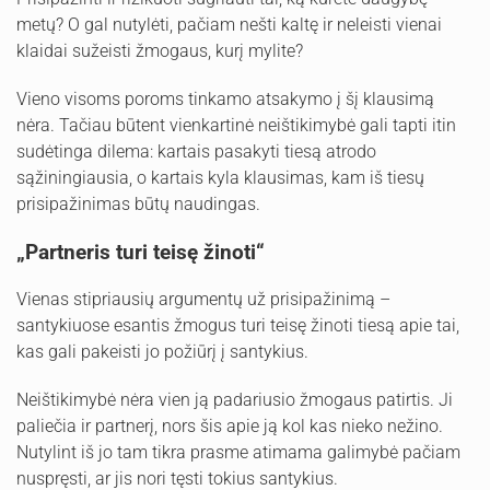
metų? O gal nutylėti, pačiam nešti kaltę ir neleisti vienai
klaidai sužeisti žmogaus, kurį mylite?
Vieno visoms poroms tinkamo atsakymo į šį klausimą
nėra. Tačiau būtent vienkartinė neištikimybė gali tapti itin
sudėtinga dilema: kartais pasakyti tiesą atrodo
sąžiningiausia, o kartais kyla klausimas, kam iš tiesų
prisipažinimas būtų naudingas.
„Partneris turi teisę žinoti“
Vienas stipriausių argumentų už prisipažinimą –
santykiuose esantis žmogus turi teisę žinoti tiesą apie tai,
kas gali pakeisti jo požiūrį į santykius.
Neištikimybė nėra vien ją padariusio žmogaus patirtis. Ji
paliečia ir partnerį, nors šis apie ją kol kas nieko nežino.
Nutylint iš jo tam tikra prasme atimama galimybė pačiam
nuspręsti, ar jis nori tęsti tokius santykius.