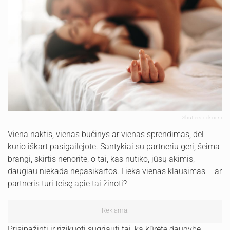
Shutterstock.com
Viena naktis, vienas bučinys ar vienas sprendimas, dėl
kurio iškart pasigailėjote. Santykiai su partneriu geri, šeima
brangi, skirtis nenorite, o tai, kas nutiko, jūsų akimis,
daugiau niekada nepasikartos. Lieka vienas klausimas – ar
partneris turi teisę apie tai žinoti?
Reklama:
Prisipažinti ir rizikuoti sugriauti tai, ką kūrėte daugybę