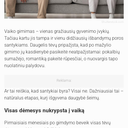
Shutterstock.com
Vaiko gimimas – vienas gražiausių gyvenimo įvykių.
Tačiau kartu jis tampa ir vienu didžiausių išbandymų poros
santykiams. Daugelis tėvų pripažįsta, kad po mažylio
gimimo jų kasdienybė pasikeitė neatpažįstamai: pokalbių
sumažėjo, romantiką pakeitė rūpesčiai, o nuovargis tapo
nuolatiniu palydovu.
Reklama:
Ar tai reiškia, kad santykiai byra? Visai ne. Dažniausiai tai –
natūralus etapas, kurį išgyvena daugybė šeimų.
Visas dėmesys nukrypsta į vaiką
Pirmaisiais mėnesiais po gimdymo beveik visas tėvų