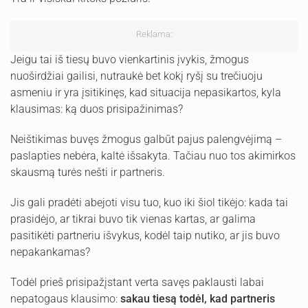
Reklama:
Jeigu tai iš tiesų buvo vienkartinis įvykis, žmogus
nuoširdžiai gailisi, nutraukė bet kokį ryšį su trečiuoju
asmeniu ir yra įsitikinęs, kad situacija nepasikartos, kyla
klausimas: ką duos prisipažinimas?
Neištikimas buvęs žmogus galbūt pajus palengvėjimą –
paslapties nebėra, kaltė išsakyta. Tačiau nuo tos akimirkos
skausmą turės nešti ir partneris.
Jis gali pradėti abejoti visu tuo, kuo iki šiol tikėjo: kada tai
prasidėjo, ar tikrai buvo tik vienas kartas, ar galima
pasitikėti partneriu išvykus, kodėl taip nutiko, ar jis buvo
nepakankamas?
Todėl prieš prisipažįstant verta savęs paklausti labai
nepatogaus klausimo:
sakau tiesą todėl, kad partneris