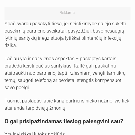
Reklama:
Ypač svarbu pasakyti tiesą, jei neištikimybė galėjo sukelti
pasekmių partnerio sveikatai, pavyzdžiui, buvo nesaugių
lytinių santykių ir egzistuoja lytiškai plintančių infekcijų
rizika.
Tačiau yra ir dar vienas aspektas – paslaptys kartais
pradeda keisti pačius santykius. Kaltė gali paskatinti
atsitraukti nuo partnerio, tapti irzlesniam, vengti tam tikrų
temų, saugoti telefoną ar perdėtai stengtis kompensuoti
savo poelgį.
Tuomet paslaptis, apie kurią partneris nieko nežino, vis tiek
atsiranda tarp dviejų žmonių.
O gal prisipažindamas tiesiog palengvini sau?
Yra ir visiškai kitoks požiūris.