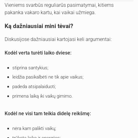
Vieniems svarbūs reguliarūs pasimatymai, kitiems
pakanka vakaro kartu, kai vaikai užmiega.
Ką dažniausiai mini tėvai?
Diskusijose dažniausiai kartojasi keli argumentai:
Kodėl verta turėti laiko dviese:
stiprina santykius;
leidžia pasikalbėti ne tik apie vaikus;
padeda atsipalaiduoti;
primena laiką iki vaikų gimimo.
Kodėl ne visi tam teikia didelę reikšmę:
nėra kam palikti vaikų;
trūksta laiko ir energijos;