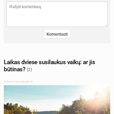
Laikas dviese susilaukus vaikų: ar jis
būtinas?
(2)
Autorius: tevu-darzelis.lt