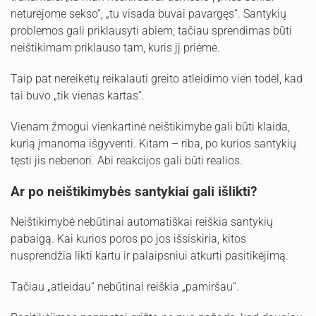
neturėjome sekso“, „tu visada buvai pavargęs“. Santykių
problemos gali priklausyti abiem, tačiau sprendimas būti
neištikimam priklauso tam, kuris jį priėmė.
Taip pat nereikėtų reikalauti greito atleidimo vien todėl, kad
tai buvo „tik vienas kartas“.
Vienam žmogui vienkartinė neištikimybė gali būti klaida,
kurią įmanoma išgyventi. Kitam – riba, po kurios santykių
tęsti jis nebenori. Abi reakcijos gali būti realios.
Ar po neištikimybės santykiai gali išlikti?
Neištikimybė nebūtinai automatiškai reiškia santykių
pabaigą. Kai kurios poros po jos išsiskiria, kitos
nusprendžia likti kartu ir palaipsniui atkurti pasitikėjimą.
Tačiau „atleidau“ nebūtinai reiškia „pamiršau“.