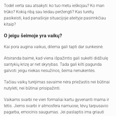
Todėl verta sau atsakyti: ko tuo metu ieškojau? Ko man
trūko? Kokią ribą sau leidau peržengti? Kas turėtų
pasikeisti, kad panašioje situacijoje ateityje pasirinkčiau
kitaip?
O jeigu šeimoje yra vaikų?
Kai pora augina vaikus, dilema gali tapti dar sunkesnė.
Atsiranda baimė, kad viena išpažintis gali sukelti didžiulę
santykių krizę ar net skyrybas. Tada gali kilti pagunda
galvoti: jeigu niekas nesužinos, šeima nenukentės.
Tačiau vaikų turėjimas savaime nėra priežastis nei būtinai
nutylėti, nei būtinai prisipažinti.
Vaikams svarbi ne vien formaliai kartu gyvenanti mama ir
tėtis. Jiems svarbi ir atmosfera namuose, tėvų tarpusavio
pagarba, emocinis saugumas. Jei paslaptis ima griauti