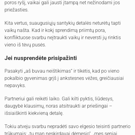
poros ryšį, vaikai gali jausti įtampą net nežinodami jos
priežasties.
Kita vertus, suaugusiųjų santykių detalės neturėtų tapti
vaikų našta. Kad ir kokį sprendimą priimtų pora,
konfliktuose svarbu neįtraukti vaikų ir neversti jų rinktis
vieno iš tėvų pusės.
Jei nusprendėte prisipažinti
Pasakyti „aš buvau neištikimas“ ir tikėtis, kad po vieno
pokalbio gyvenimas grįš į ankstesnes vėžes, greičiausiai
nepavyks.
Partneriui gali reikėti laiko. Gali kilti pyktis, liūdesys,
daugybė klausimų, noras atsitraukti ar priešingai –
išsiaiškinti kiekvieną detalę.
Tokiu atveju svarbu nepradėti savo elgesio teisinti partnerio
trūkumais: „tu man neskirdavai dėmesio“, „mes seniai