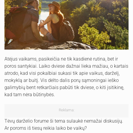
Atėjus vaikams, pasikeičia ne tik kasdienė rutina, bet ir
poros santykiai. Laiko dviese dažnai lieka mažiau, o kartais
atrodo, kad visi pokalbiai sukasi tik apie vaikus, darželį,
mokyklą ar buitį. Vis dėlto dalis porų sąmoningai ieško
galimybių bent retkarčiais pabūti tik dviese, o kiti įsitikinę,
kad tam nėra būtinybės.
Reklama:
Tėvų darželio forume ši tema sulaukė nemažai diskusijų.
Ar poroms iš tiesų reikia laiko be vaikų?