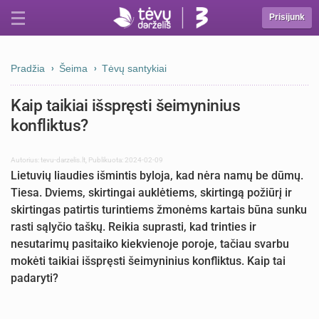
Prisijunk
Pradžia
Šeima
Tėvų santykiai
Kaip taikiai išspręsti šeimyninius
konfliktus?
Autorius:
tevu-darzelis.lt
,
Publikuota: 2024-02-09
Lietuvių liaudies išmintis byloja, kad nėra namų be dūmų.
Tiesa. Dviems, skirtingai auklėtiems, skirtingą požiūrį ir
skirtingas patirtis turintiems žmonėms kartais būna sunku
rasti sąlyčio taškų. Reikia suprasti, kad trinties ir
nesutarimų pasitaiko kiekvienoje poroje, tačiau svarbu
mokėti taikiai išspręsti šeimyninius konfliktus. Kaip tai
padaryti?