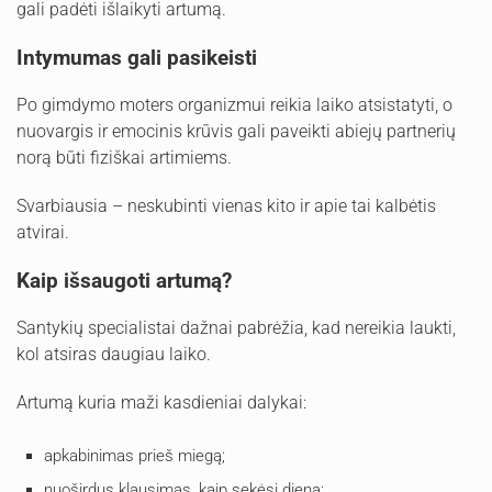
gali padėti išlaikyti artumą.
Intymumas gali pasikeisti
Po gimdymo moters organizmui reikia laiko atsistatyti, o
nuovargis ir emocinis krūvis gali paveikti abiejų partnerių
norą būti fiziškai artimiems.
Svarbiausia – neskubinti vienas kito ir apie tai kalbėtis
atvirai.
Kaip išsaugoti artumą?
Santykių specialistai dažnai pabrėžia, kad nereikia laukti,
kol atsiras daugiau laiko.
Artumą kuria maži kasdieniai dalykai:
apkabinimas prieš miegą;
nuoširdus klausimas, kaip sekėsi diena;