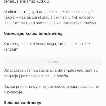
dėmesys skiriamas kūdikiui.
Maitinimas, migdymas, sauskelnių keitimas, bemiegės
naktys – visa tai pareikalauja tiek fizinių, tiek emocinių
jėgų. Natūralu, kad partneriui laiko lieka gerokai mažiau.
Nuovargis keičia bendravimą
Kai žmogus nuolat neišsimiega, tampa sunkiau išlikti
kantriam.
Reklama:
Dėl to poros dažniau susiginčija dėl smulkmenų, jautriau
reaguoja į pastabas, greičiau įsižeidžia.
Dažnai problema slypi ne jausmuose, o paprasčiausiame
nuovargyje.
Keičiasi vaidmenys