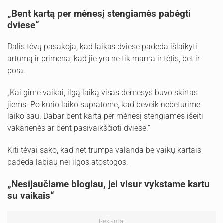
„Bent kartą per mėnesį stengiamės pabėgti
dviese“
Dalis tėvų pasakoja, kad laikas dviese padeda išlaikyti
artumą ir primena, kad jie yra ne tik mama ir tėtis, bet ir
pora.
„Kai gimė vaikai, ilgą laiką visas dėmesys buvo skirtas
jiems. Po kurio laiko supratome, kad beveik nebeturime
laiko sau. Dabar bent kartą per mėnesį stengiamės išeiti
vakarienės ar bent pasivaikščioti dviese.“
Kiti tėvai sako, kad net trumpa valanda be vaikų kartais
padeda labiau nei ilgos atostogos.
„Nesijaučiame blogiau, jei visur vykstame kartu
su vaikais“
Reklama: