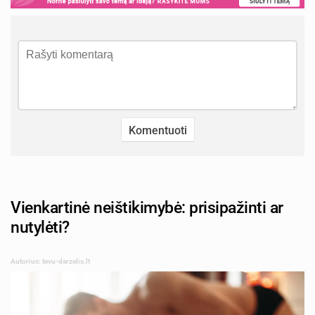
Vienkartinė neištikimybė: prisipažinti ar
nutylėti?
Autorius: tevu-darzelis.lt