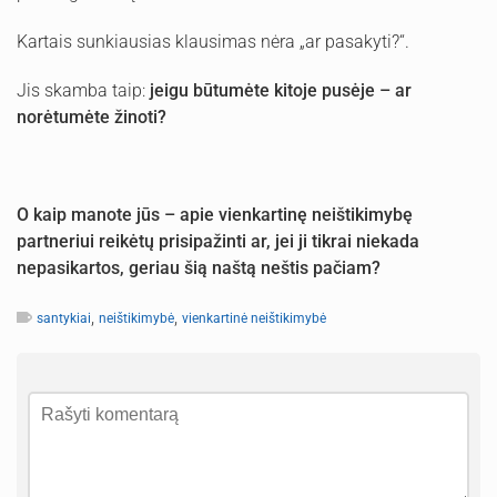
Kartais sunkiausias klausimas nėra „ar pasakyti?“.
Jis skamba taip:
jeigu būtumėte kitoje pusėje – ar
norėtumėte žinoti?
O kaip manote jūs – apie vienkartinę neištikimybę
partneriui reikėtų prisipažinti ar, jei ji tikrai niekada
nepasikartos, geriau šią naštą neštis pačiam?
,
,
santykiai
neištikimybė
vienkartinė neištikimybė