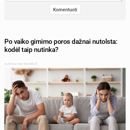
Po vaiko gimimo poros dažnai nutolsta:
kodėl taip nutinka?
Autorius: tevu-darzelis.lt