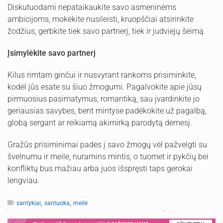
Diskutuodami nepataikaukite savo asmeninėms
ambicijoms, mokėkite nusileisti, kruopščiai atsirinkite
žodžius, gerbkite tiek savo partnerį, tiek ir judviejų šeimą.
Įsimylėkite savo partnerį
Kilus rimtam ginčui ir nusvyrant rankoms prisiminkite,
kodėl jūs esate su šiuo žmogumi. Pagalvokite apie jūsų
pirmuosius pasimatymus, romantiką, sau įvardinkite jo
geriausias savybes, bent mintyse padėkokite už pagalbą,
globą sergant ar reikiamą akimirką parodytą dėmesį.
Gražūs prisiminimai padės į savo žmogų vėl pažvelgti su
švelnumu ir meile, nuramins mintis, o tuomet ir pykčių bei
konfliktų bus mažiau arba juos išspręsti taps gerokai
lengviau.
,
,
santykiai
santuoka
meilė