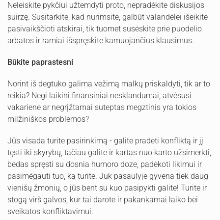
Neleiskite pykčiui užtemdyti proto, nepradėkite diskusijos
suirzę. Susitarkite, kad nurimsite, galbūt valandėlei išeikite
pasivaikščioti atskirai, tik tuomet susėskite prie puodelio
arbatos ir ramiai išspręskite kamuojančius klausimus.
Būkite paprastesni
Norint iš degtuko galima vežimą malkų priskaldyti, tik ar to
reikia? Negi laikini finansiniai nesklandumai, atvėsusi
vakarienė ar negrįžtamai suteptas megztinis yra tokios
milžiniškos problemos?
Jūs visada turite pasirinkimą - galite pradėti konfliktą ir jį
tęsti iki skyrybų, tačiau galite ir kartas nuo karto užsimerkti,
bėdas spręsti su dosnia humoro doze, padėkoti likimui ir
pasimėgauti tuo, ką turite. Juk pasaulyje gyvena tiek daug
vienišų žmonių, o jūs bent su kuo pasipykti galite! Turite ir
stogą virš galvos, kur tai darote ir pakankamai laiko bei
sveikatos konfliktavimui.