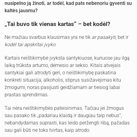
nusipelno ją žinoti, ar todėl, kad pats nebenoriu gyventi su
kaltės jausmu?
„Tai buvo tik vienas kartas“ – bet kodėl?
Ne mažiau svarbus klausimas yra ne tik
ar pasakyti
, bet ir
kodėl tai apskritai įvyko
.
Kartais neištikimybė įvyksta santykiuose, kuriuose jau ilgą
laiką trūksta artumo, dėmesio ar sekso. Kitais atvejais
santykiai gali atrodyti geri, o neištikimybę paskatina
konkreti situacija, alkoholis, stiprus susižavėjimas kitu
žmogumi, noras pasijusti geidžiamam ar tiesiog labai
prastas sprendimas.
Tai nėra neištikimybės pateisinimas. Tačiau jei žmogus
sau pasako tik „padariau klaidą ir daugiau taip nebus“,
nebandydamas suprasti, kas leido peržengti ribą, pažadas
sau gali būti ne toks tvirtas, kaip atrodo.