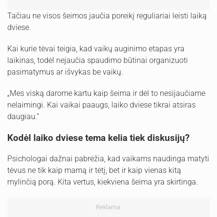
Tačiau ne visos šeimos jaučia poreikį reguliariai leisti laiką
dviese.
Kai kurie tėvai teigia, kad vaikų auginimo etapas yra
laikinas, todėl nejaučia spaudimo būtinai organizuoti
pasimatymus ar išvykas be vaikų.
„Mes viską darome kartu kaip šeima ir dėl to nesijaučiame
nelaimingi. Kai vaikai paaugs, laiko dviese tikrai atsiras
daugiau.“
Kodėl laiko dviese tema kelia tiek diskusijų?
Psichologai dažnai pabrėžia, kad vaikams naudinga matyti
tėvus ne tik kaip mamą ir tėtį, bet ir kaip vienas kitą
mylinčią porą. Kita vertus, kiekviena šeima yra skirtinga.
Reklama: