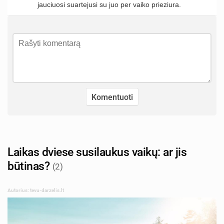
jauciuosi suartejusi su juo per vaiko prieziura.
Laikas dviese susilaukus vaikų: ar jis
būtinas?
(2)
Autorius: tevu-darzelis.lt