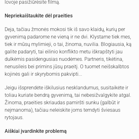
lovoje pasižiūrėsite filmą.
Nepriekaištaukite dėl praeities
Deja, tačiau žmonės mokosi tik iš savo klaidų, kurių per
gyvenimą padarome ne vieną ir ne dvi. Klystame tiek mes,
tiek ir mūsų mylimieji, o tai, žinoma, nuvilia. Blogiausia, ką
galite padaryti, tai eilinio konflikto metu iškrapštyti jau
dulkėmis pasidengusias nuodėmes. Partneris, tikėtina,
nenusileis bei primins jūsų praeitį. O tuomet neišskalbtos
kojinės gali ir skyrybomis pakvipti...
Jeigu išsprendėte iškilusius nesklandumus, susitaikėte ir
toliau kuriate bendrą gyvenimą, tai nebesižvalgykite atgal.
Žinoma, praeities skriaudas pamiršti sunku (galbūt ir
neįmanoma), tačiau neleiskite joms temdyti šviesaus
rytojaus.
Aiškiai įvardinkite problemą