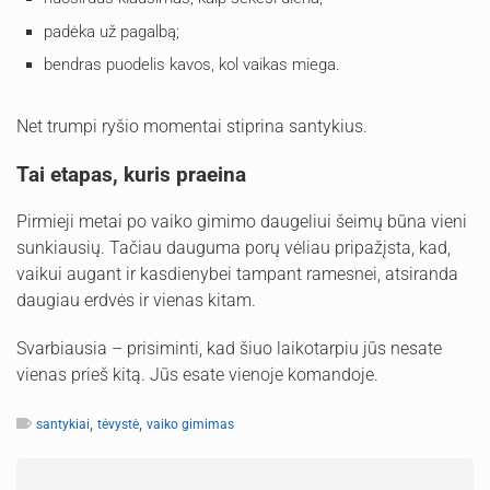
padėka už pagalbą;
bendras puodelis kavos, kol vaikas miega.
Net trumpi ryšio momentai stiprina santykius.
Tai etapas, kuris praeina
Pirmieji metai po vaiko gimimo daugeliui šeimų būna vieni
sunkiausių. Tačiau dauguma porų vėliau pripažįsta, kad,
vaikui augant ir kasdienybei tampant ramesnei, atsiranda
daugiau erdvės ir vienas kitam.
Svarbiausia – prisiminti, kad šiuo laikotarpiu jūs nesate
vienas prieš kitą. Jūs esate vienoje komandoje.
,
,
santykiai
tėvystė
vaiko gimimas