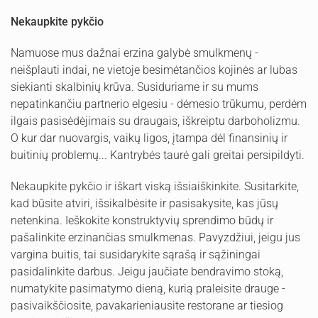
Nekaupkite pykčio
Namuose mus dažnai erzina galybė smulkmenų -
neišplauti indai, ne vietoje besimėtančios kojinės ar lubas
siekianti skalbinių krūva. Susiduriame ir su mums
nepatinkančiu partnerio elgesiu - dėmesio trūkumu, perdėm
ilgais pasisėdėjimais su draugais, iškreiptu darboholizmu.
O kur dar nuovargis, vaikų ligos, įtampa dėl finansinių ir
buitinių problemų... Kantrybės taurė gali greitai persipildyti.
Nekaupkite pykčio ir iškart viską išsiaiškinkite. Susitarkite,
kad būsite atviri, išsikalbėsite ir pasisakysite, kas jūsų
netenkina. Ieškokite konstruktyvių sprendimo būdų ir
pašalinkite erzinančias smulkmenas. Pavyzdžiui, jeigu jus
vargina buitis, tai susidarykite sąrašą ir sąžiningai
pasidalinkite darbus. Jeigu jaučiate bendravimo stoką,
numatykite pasimatymo dieną, kurią praleisite drauge -
pasivaikščiosite, pavakarieniausite restorane ar tiesiog