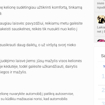
siuos 
nę kelionę sudėtingiau užtikrinti komfortą, tinkamą
ispudi
ą.
augiau laisvės: pavyzdžiui, reikiamu metu galėsite
Laikia
 pakeisti sauskelnes, reikės tik nusukti nuo kelio į
net į
susikrauti daug daiktų, o už viršytą svorį nieko
Jetus
Sa
❤️
udėjimo laisvė jiems: jūsų mažylis visos kelionės
 kėdutėje, todėl galėsite užkandžiauti, dairytis
T
miegos ir mažylis.
1
2
lionę nuvarykite automobilį į patikrą autoservise,
 su kūdikiu mažiausiai norisi, kad automobilis
3