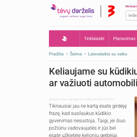
Nėštuk
Tinklalaidė
Planavimas
Pradžia
Šeima
Laisvalaikis su vaiku
Keliaujame su kūdikiu
ar važiuoti automobil
Autorius:
tevu-darzelis.lt
,
Publikuota: 2023-03-14
Tikriausiai jau ne kartą esate girdėję
frazę, kad susilaukus kūdikio
gyvenimas nesustoja. Taigi, jei šiuo
požiūriu vadovaujatės ir jūs bei
esate užkietėję kelionių gerbėjai,