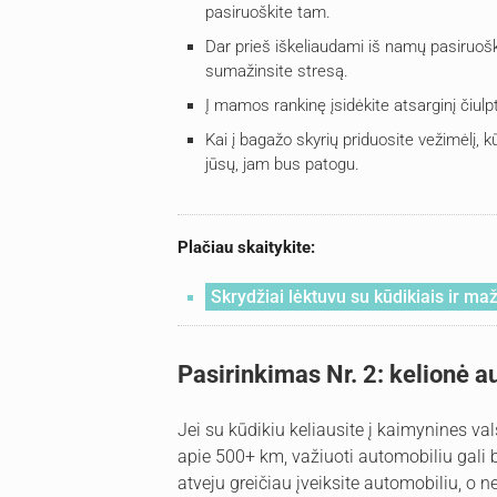
pasiruoškite tam.
Dar prieš iškeliaudami iš namų pasiruoški
sumažinsite stresą.
Į mamos rankinę įsidėkite atsarginį čiulpt
Kai į bagažo skyrių priduosite vežimėlį, kū
jūsų, jam bus patogu.
Plačiau skaitykite:
Skrydžiai lėktuvu su kūdikiais ir maž
Pasirinkimas Nr. 2: kelionė a
Jei su kūdikiu keliausite į kaimynines val
apie 500+ km, važiuoti automobiliu gali 
atveju greičiau įveiksite automobiliu, o n