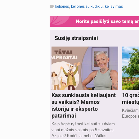
,
,
kelionės
kelionės su kūdikiu
keliavimas
Susiję straipsniai
Kas sunkiausia keliaujant
10 gra
su vaikais? Mamos
miestų
istorija ir eksperto
Kviečiame
patarimai
Europos 
Kaip Agnė ryžtasi keliauti su dviem
visai mažais vaikais po 5 savaites
Azijoje? Kodėl jai nebe iššūkis