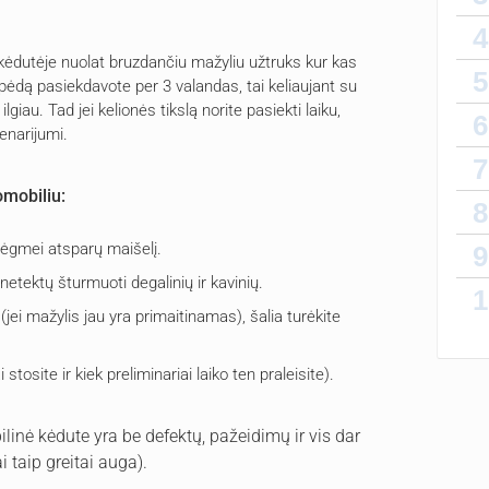
4
 kėdutėje nuolat bruzdančiu mažyliu užtruks kur kas
5
Klaipėdą pasiekdavote per 3 valandas, tai keliaujant su
ilgiau. Tad jei kelionės tikslą norite pasiekti laiku,
6
enarijumi.
7
omobiliu:
8
drėgmei atsparų maišelį.
9
netektų šturmuoti degalinių ir kavinių.
1
ei mažylis jau yra primaitinamas), šalia turėkite
stosite ir kiek preliminariai laiko ten praleisite).
ilinė kėdute yra be defektų, pažeidimų ir vis dar
i taip greitai auga).