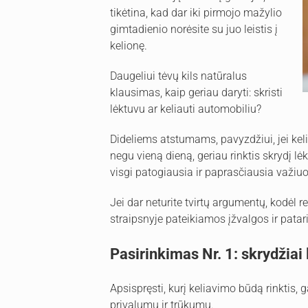
tikėtina, kad dar iki pirmojo mažylio
gimtadienio norėsite su juo leistis į
kelionę.
Daugeliui tėvų kils natūralus
klausimas, kaip geriau daryti: skristi
lėktuvu ar keliauti automobiliu?
Dideliems atstumams, pavyzdžiui, jei keli
negu vieną dieną, geriau rinktis skrydį lė
visgi patogiausia ir paprasčiausia važiu
Jei dar neturite tvirtų argumentų, kodėl re
straipsnyje pateikiamos įžvalgos ir patar
Pasirinkimas Nr. 1: skrydžiai
Apsispręsti, kurį keliavimo būdą rinktis, 
privalumų ir trūkumų.