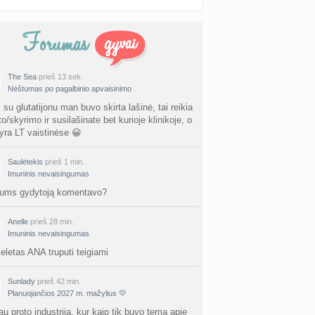
The Sea
prieš 13 sek.
Nėštumas po pagalbinio apvaisinimo
su glutatijonu man buvo skirta lašinė, tai reikia
o/skyrimo ir susilašinate bet kurioje klinikoje, o
ra LT vaistinėse 😀
Saulėtekis
prieš 1 min.
Imuninis nevaisingumas
 jums gydytoją komentavo?
Anelle
prieš 28 min.
Imuninis nevaisingumas
keletas ANA truputi teigiami
Sunlady
prieš 42 min.
Planuojančios 2027 m. mažylius 💛
au proto industrija, kur kaip tik buvo tema apie