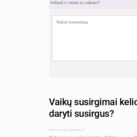
keliauti ir vienai su vaikais?
Vaikų susirgimai kelio
daryti susirgus?
Autorius: tevu-darzelis.lt