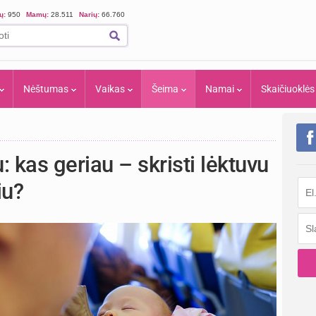
ių:
950
Mamų:
28.511
Narių:
66.760
Nėštumas
Vaikas
Šeima
Namai
Skaičiuoklės
: kas geriau – skristi lėktuvu
iu?