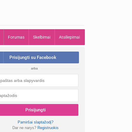
Forumas
Skelbimai
Atsiliepimai
Prisijungti su Facebook
arba
Prisijungti
Pamiršai slaptažodį?
Dar ne narys?
Registruokis