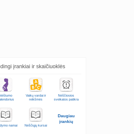
ingi įrankiai ir skaičiuoklės
Nėštumo
Vaikų vardai ir
Nėščiosios
alendorius
reikšmės
sveikatos patikra
Daugiau
įrankių
dymo namai
Nėščiųjų kursai