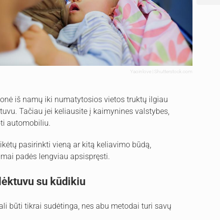
Yaoinlove | Shutterstock.com
onė iš namų iki numatytosios vietos truktų ilgiau
ktuvu. Tačiau jei keliausite į kaimynines valstybes,
oti automobiliu.
ikėtų pasirinkti vieną ar kitą keliavimo būdą,
imai padės lengviau apsispręsti.
 lėktuvu su kūdikiu
gali būti tikrai sudėtinga, nes abu metodai turi savų