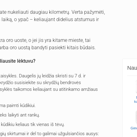
jate nukeliauti daugiau kilometrų. Verta pažymėti,
 laiką, o ypač – keliaujant didelius atstumus ir
a oro uoste, o jei jis yra kitame mieste, tai
rba oro uostą bandyti pasiekti kitais būdais.
liausite lėktuvu?
Naud
sykles. Daugelis jų leidžia skristi su 7 d. ir
skrydžio susisiekite su skrydžių bendrovės
taisyklės taikomos keliaujant su atitinkamo amžiaus
k
a paimti kūdikiui.
eks laikyti ant rankų.
u kūdikiu keliaus tik vienas iš tėvų.
Gim
ėgių skirtumai ir dėl to galimai užgulsiančios ausys: