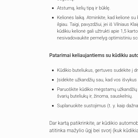
Atstumą, kelių tipą ir būklę.
Kelionės laiką. Atminkite, kad kelionė su
ilgiau. Taigi, pavyzdžiui, jei iš Vilniaus 
kūdikiu kelionė gali užtrukti apie 1,5 karto 
nesivadovaukite pernelyg optimistiniu sc
Patarimai keliaujantiems su kūdikiu aut
Kūdikio buteliukus, gertuves sudėkite į 
Įsidėkite užkandžių sau, kad vos išvykus 
Paruoškite kūdikio mėgstamų užkandžių (j
švarių buteliukų ir, žinoma, sauskelnių.
Suplanuokite sustojimus (t. y. kaip dažnai 
Dar kartą patikrinkite, ar kūdikio automob
atitinka mažylio ūgį bei svorį (kuk kūdikia