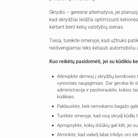
Skrydis – geresnė alternatyva, jei planuo
kad skrydžiai leidžia optimizuoti kelionės
kertant bent kelių valstybių sienas.
Tiesa, turėkite omenyje, kad užtruks patikr
neišvengiamai teks keliauti automobiliu a
Kuo reikėtų pasidomėti, jei su kūdikiu ke
Atkreipkite dėmesį į skrydžių bendrovės tai
vyresniais naujagimiais. Dar gerokai iki 
administracija ir pasiteiraukite, kokios 
kūdikiais.
Paklauskite, kiek nemokamo bagažo galim
Turėkite omenyje, kad visą skrydį kūdikį t
Apmąstykite, kokių iššūkių gali kilti, jei s
Atminkite, kad vaikelį labai trikdys oro sl