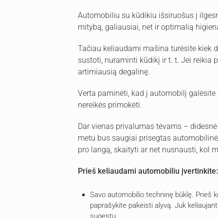
Automobiliu su kūdikiu išsiruošus į ilges
mitybą, galiausiai, net ir optimalią higien
Tačiau keliaudami mašina turėsite kiek d
sustoti, nuraminti kūdikį ir t. t. Jei reikia
artimiausią degalinę.
Verta paminėti, kad į automobilį galėsite 
nereikės primokėti.
Dar vienas privalumas tėvams – didesnė j
metu bus saugiai prisegtas automobilinėje
pro langą, skaityti ar net nusnausti, kol 
Prieš keliaudami automobiliu įvertinkite:
Savo automobilio techninę būklę. Prieš ke
paprašykite pakeisti alyvą. Juk keliaujant
sugestų.