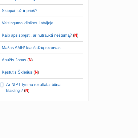
Skiepai: už ir prieš?
Vaisingumo klinikos Latvijoje
Kaip apsispręsti, ar nutraukti nėštumą?
(
N
)
Mažas AMH/ kiaušidžių rezervas
Anužis Jonas
(
N
)
Kęstutis Šklėrius
(
N
)
0
Ar NIPT tyrimo rezultatai būna
klaidingi?
(
N
)