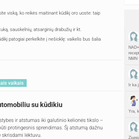
te viską, ko reikės maitinant kūdikį oro uoste: taip
uką, sauskelnių, atsarginių drabužių ir kt.
dikį patogiai perkelkite į nešioklę: vaikelis bus šalia
NAD+ 
recept
NMN y
ais vaikais
Ir ka
utomobiliu su kūdikiu
Yra, 
stybes ir atstumas iki galutinio kelionės tikslo –
būti protingesnis sprendimas. Šį atstumą dažnu
e skrisdami lėktuvu.
Ziurej