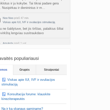
iklotus ir ju kokybe. Tai tikrai padare gera
. Nusipirkau ir dienininius ir m…
Noo Noo
prieš 47 min.
Viskas apie IUI, IVF ir ovuliacijos stimuliaciją
u ne šaldytuve, bet jis tirštas, palaikius šiltai
 švirkštą lengviau susitraukdavo
Amuleda
prieš 1 val.
Kas tai per bėrimas?
, linkiu mažajam kuo greičiau pasijusti geriau
vaitės populiariausi
emos
Grupės
Straipsniai
Viskas apie IUI, IVF ir ovuliacijos
stimuliaciją
Konsultacija forume: klauskite
kineziterapeutės
Na ir ką skanaus gaminame?