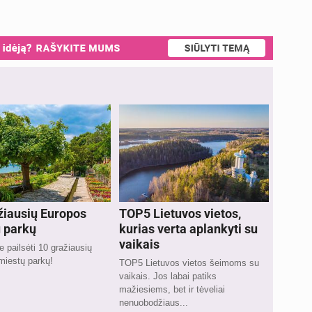
žiausių Europos
TOP5 Lietuvos vietos,
 parkų
kurias verta aplankyti su
vaikais
 pailsėti 10 gražiausių
miestų parkų!
TOP5 Lietuvos vietos šeimoms su
vaikais. Jos labai patiks
mažiesiems, bet ir tėveliai
nenuobodžiaus...