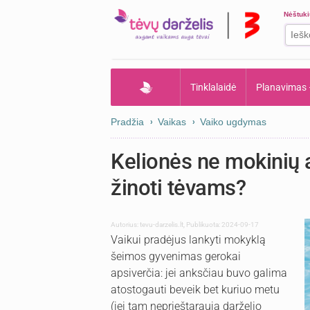
Nėštuk
Tinklalaidė
Planavimas
Pradžia
Vaikas
Vaiko ugdymas
Kelionės ne mokinių 
žinoti tėvams?
Autorius:
tevu-darzelis.lt
,
Publikuota: 2024-09-17
Vaikui pradėjus lankyti mokyklą
šeimos gyvenimas gerokai
apsiverčia: jei anksčiau buvo galima
atostogauti beveik bet kuriuo metu
(jei tam neprieštarauja darželio