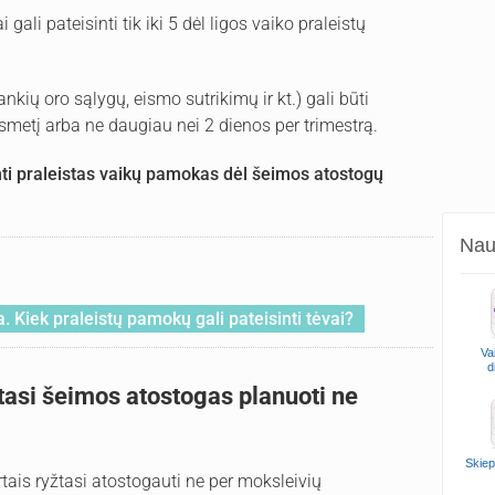
 gali pateisinti tik iki 5 dėl ligos vaiko praleistų
nkių oro sąlygų, eismo sutrikimų ir kt.) gali būti
etį arba ne daugiau nei 2 dienos per trimestrą.
nti praleistas vaikų pamokas dėl šeimos atostogų
Naud
 Kiek praleistų pamokų gali pateisinti tėvai?
Va
d
žtasi šeimos atostogas planuoti ne
Skiep
rtais ryžtasi atostogauti ne per moksleivių