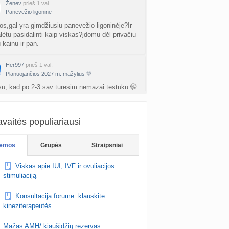
Ženev
prieš 1 val.
Panevežio ligonine
os,gal yra gimdžiusiu panevežio ligoninėje?Ir
lėtu pasidalinti kaip viskas?įdomu dėl privačiu
 kainu ir pan.
Her997
prieš 1 val.
Planuojančios 2027 m. mažylius 💛
u, kad po 2-3 sav turesim nemazai testuku 🤭
Somebody08
prieš 1 val.
vaitės populiariausi
Planuojančios 2027 m. mažylius 💛
al šiandien pramuš😂
emos
Grupės
Straipsniai
Viskas apie IUI, IVF ir ovuliacijos
stimuliaciją
Konsultacija forume: klauskite
kineziterapeutės
Mažas AMH/ kiaušidžių rezervas