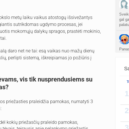
Sveik
mokslo metų laiku vaikus atostogų išsivežantys
gal ga
giantis sutrikdomas ugdymo procesas, jei
palatu
rmuotis mokomųjų dalykų spragos, prastėti mokinio,
tai.
Panas
 žalą daro net ne tai: esą vaikas nuo mažų dienų
😉
ų, perlipti sistemą, iškreipiamas jo požiūris į
Sa
tėvams, vis tik nusprendusiems su
Ne, g
T
gas?
1
os priežasties praleidžia pamokas, numatyti 3
:
2
dėl kokių priežasčių praleido pamokas,
3
 tėvais, teirausis apie nelankymo priežastis.