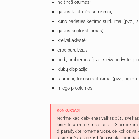
neišnešiotumas;
galvos kontrolės sutrikimai;
kūno padėties keitimo sunkumai (pvz., iš
galvos suplokštėjimas;
kreivakaklystė;
erbo paralyžius;
pėdų problemos (pvz., šleivapėdystė, pl
klubų displazija;
raumenų tonuso sutrikimai (pvz., hipert
miego problemos.
KONKURSAS!
Norime, kad kiekvienas vaikas būtų sveika
kineziterapeuto konsultaciją ir 3 nemokamu
d. parašykite komentaruose, dėl kokios vai
atsitiktinės atrankos būdu išrinksime ir p