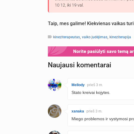
10 12, iki 19 val.
Taip, mes galime! Kiekvienas vaikas turi
,
,
kineziterapeutas
vaiko judėjimas
kineziterapija
Naujausi komentarai
Mellody
prieš 3 m.
Stato kreivai kojytes.
xanaka
prieš 3 m.
Miego problemos ir vystymosi p