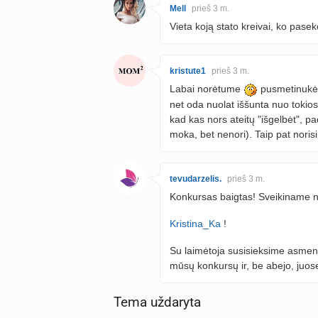
Mell
prieš 3 m.
Vieta koją stato kreivai, ko pase
kristute1
prieš 3 m.
Labai norėtume
pusmetinukės 
net oda nuolat iššunta nuo tokios 
kad kas nors ateitų "išgelbėt", pa
moka, bet nenori). Taip pat noris
tevudarzelis.
prieš 3 m.
Konkursas baigtas! Sveikiname n
Kristina_Ka
!
Su laimėtoja susisieksime asmeniš
mūsų konkursų ir, be abejo, juose
Tema uždaryta