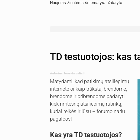
Naujoms žinutėms ši tema yra uždaryta.
TD testuotojos: kas ta
Autorius: tevu-darzelis.lt
Matydami, kad patikimų atsiliepimų
internete oi kaip trūksta, brendome,
brendome ir pribrendome padaryti
kiek rimtesnę atsiliepimų rubriką,
kuriai reikės ir jūsų – forumo narių
pagalbos!
Kas yra TD testuotojos?