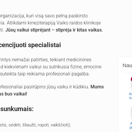
organizacija, kuri visą savo pelną paskirsto
ia. Atlikdami kineziterapiją Vaiko raidos klinikoje
ti.
Jūsų vaikui stiprėjant – stiprėja ir kitas vaikas.
cencijuoti specialistai
turintys nemažai patirties, teikiant medicinines
Naud
ad kiekvienam vaikui su sutrikusia fizine, emocine
 suteikta taip reikiama profesionali pagalba.
sionaliai pasirūpins jūsų vaiku ir kūdikiu.
Mums
as bus vaikai!
R
k
 sunkumais:
A
s, sėdėti, šliaužti, ropoti, vaikščioti);
g