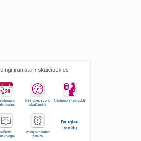
ingi įrankiai ir skaičiuoklės
audonasis
Nėštukės svorio
Nėštumo skaičiuoklė
alendorius
skaičiuoklė
Daugiau
įrankių
kušeriai-
Vaikų sveikatos
inekologai
patikra