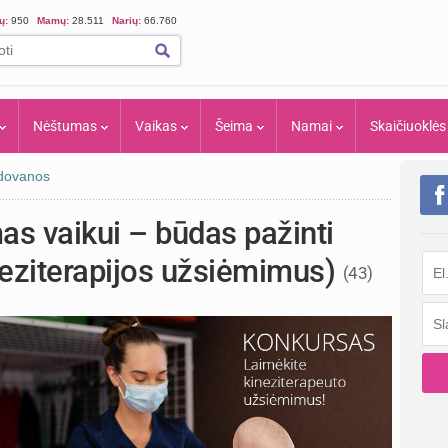
ių:
950
Mamų:
28.511
Narių:
66.760
Nėštumas
Vaikas
Šeima
Namai
Skaičiuoklės
 dovanos
s vaikui – būdas pažinti
neziterapijos užsiėmimus)
(43)