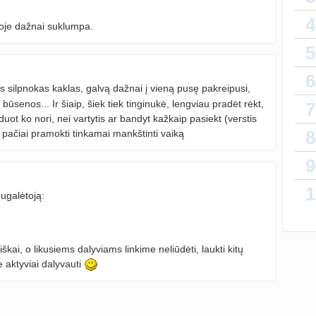
4
koje dažnai suklumpa.
Laiky
5
6
silpnokas kaklas, galvą dažnai į vieną pusę pakreipusi,
būsenos... Ir šiaip, šiek tiek tinginukė, lengviau pradėt rėkt,
7
duot ko nori, nei vartytis ar bandyt kažkaip pasiekt (verstis
8
i pačiai pramokti tinkamai mankštinti vaiką
9
1
ugalėtoją:
kai, o likusiems dalyviams linkime neliūdėti, laukti kitų
 aktyviai dalyvauti