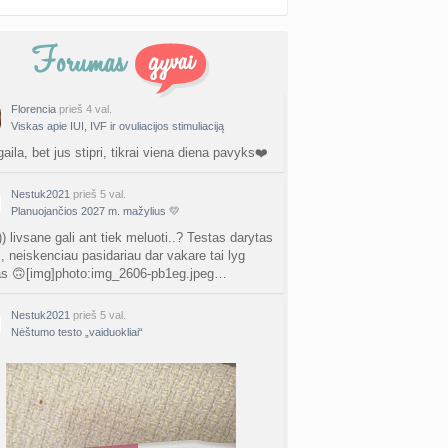
Florencia
prieš 4 val.
Viskas apie IUI, IVF ir ovuliacijos stimuliaciją
gaila, bet jus stipri, tikrai viena diena pavyks❤️
Nestuk2021
prieš 5 val.
Planuojančios 2027 m. mažylius 💛
) livsane gali ant tiek meluoti..? Testas darytas
., neiskenciau pasidariau dar vakare tai lyg
as 🙃[img]photo:img_2606-pb1eg.jpeg…
Nestuk2021
prieš 5 val.
Nėštumo testo „vaiduokliai“