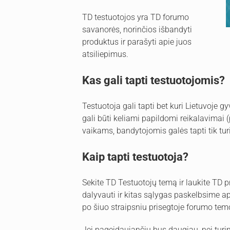
TD testuotojos yra TD forumo
savanorės, norinčios išbandyti
produktus ir parašyti apie juos
atsiliepimus.
Kas gali tapti testuotojomis?
Testuotoja gali tapti bet kuri Lietuvoje 
gali būti keliami papildomi reikalavimai (
vaikams, bandytojomis galės tapti tik tu
Kaip tapti testuotoja?
Sekite TD Testuotojų temą ir laukite TD p
dalyvauti ir kitas sąlygas paskelbsime ap
po šiuo straipsniu prisegtoje forumo tem
Jei pageidaujančių bus daugiau, nei turim