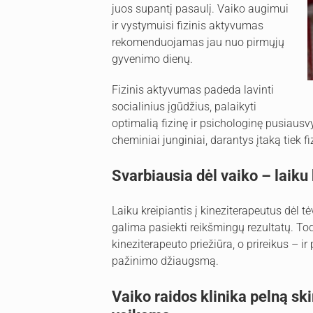
juos supantį pasaulį. Vaiko augimui
ir vystymuisi fizinis aktyvumas
rekomenduojamas jau nuo pirmųjų
gyvenimo dienų.
Fizinis aktyvumas padeda lavinti
socialinius įgūdžius, palaikyti
optimalią fizinę ir psichologinę pusiaus
cheminiai junginiai, darantys įtaką tiek f
Svarbiausia dėl vaiko – laiku 
Laiku kreipiantis į kineziterapeutus dėl t
galima pasiekti reikšmingų rezultatų. Todė
kineziterapeuto priežiūra, o prireikus – ir
pažinimo džiaugsmą.
Vaiko raidos klinika pelną ski