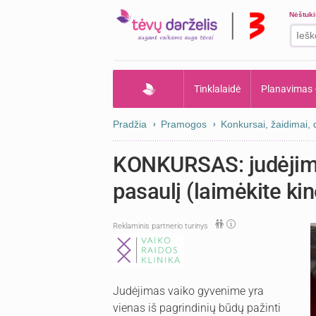
Nėštuk
Tinklalaidė
Planavimas
Pradžia
Pramogos
Konkursai, žaidimai,
KONKURSAS: judėjima
pasaulį (laimėkite ki
Reklaminis partnerio turinys
Judėjimas vaiko gyvenime yra
vienas iš pagrindinių būdų pažinti