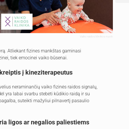
Vaiko raidos klinikos nuotr.
vyrą. Atliekant fizines mankštas gaminasi
izinei, tiek emocinei vaiko būsenai.
kreiptis į kineziterapeutus
ėvelius neraminančių vaiko fizinės raidos signalų,
l yra labai svarbu stebėti kūdikio raidą ir su
 pagalba, suteikti mažyliui pilnavertį pasaulio
ria ligos ar negalios paliestiems