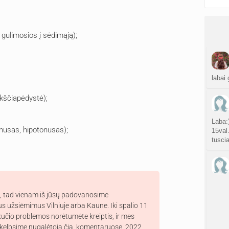
 gulimosios į sėdimąją);
labai 
okščiapėdystė);
Laba:)
onusas, hipotonusas);
15val
tusci
s, tad vienam iš jūsų padovanosime
s užsiėmimus Vilniuje arba Kaune. Iki spalio 11
kučio problemos norėtumėte kreiptis, ir mes
askelbsime nugalėtoją čia, komentaruose, 2022