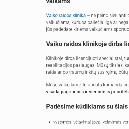
vaikams
Vaiko raidos klinika
– ne pelno siekianti 
vaikučiams, kuriuos paliečia liga ar negal
jūs padedate kitiems vaikučiams sportuo
Vaiko raidos klinikoje dirba li
Klinikoje dirba licencijuoti specialistai, 
reabilitacijos paslaugas. Mūsų tikslas, k
raida ar po traumų ir kitų susirgimų būtų
Mūsų vaikų kineziterapeutų komanda profe
visada pagrindinis ir vienintelis prioritet
Padėsime kūdikiams su šiais
vystymosi vėlavimai (pvz., vėlavimas versti