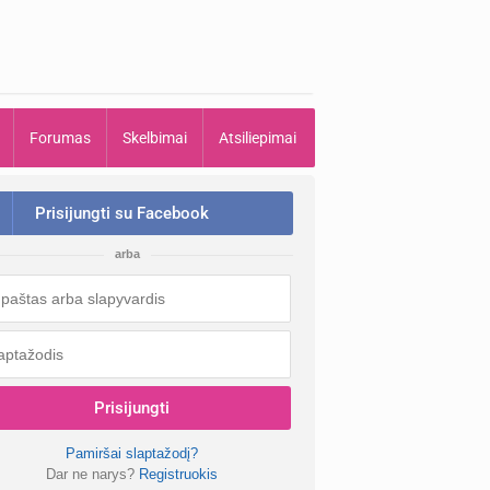
Forumas
Skelbimai
Atsiliepimai
Prisijungti su Facebook
arba
Prisijungti
Pamiršai slaptažodį?
Dar ne narys?
Registruokis