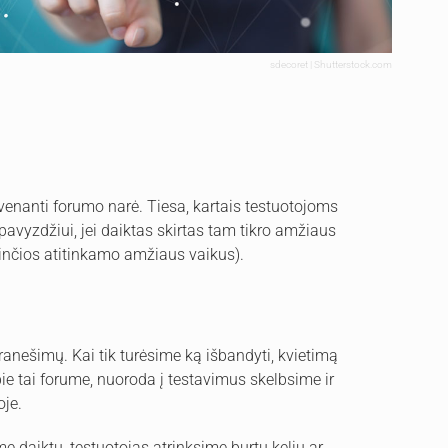
sdecoret | Shutterstock.com
gyvenanti forumo narė. Tiesa, kartais testuotojoms
pavyzdžiui, jei daiktas skirtas tam tikro amžiaus
rinčios atitinkamo amžiaus vaikus).
ranešimų. Kai tik turėsime ką išbandyti, kvietimą
ie tai forume, nuoroda į testavimus skelbsime ir
oje.
e daiktų, testuotojas atrinksime burtų keliu ar