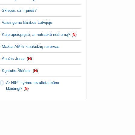
Viskas apie IUI, IVF ir ovuliacijos stimuliaciją
Skiepai: už ir prieš?
kitės 🫂
Vaisingumo klinikos Latvijoje
Kaip apsispręsti, ar nutraukti nėštumą?
(
N
)
Mažas AMH/ kiaušidžių rezervas
Anužis Jonas
(
N
)
Kęstutis Šklėrius
(
N
)
0
Ar NIPT tyrimo rezultatai būna
klaidingi?
(
N
)