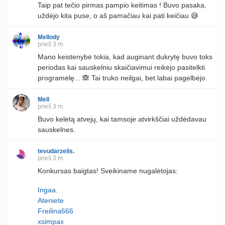
Taip pat tečio pirmas pampio keitimas ! Buvo pasaka,
uždėjo kita puse, o aš pamačiau kai pati keičiau 😅
Mellody
prieš 3 m.
Mano keistenybė tokia, kad auginant dukrytę buvo toks
periodas kai sauskelniu skaičiavimui reikėjo pasitelkti
programėlę... 🙈 Tai truko neilgai, bet labai pagelbėjo.
Mell
prieš 3 m.
Buvo keletą atvejų, kai tamsoje atvirkščiai uždėdavau
sauskelnes.
tevudarzelis.
prieš 3 m.
Konkursas baigtas! Sveikiname nugalėtojas:
Ingaa.
Ateniete
Freilina666
xsimpax