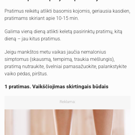
Pratimus reikėtų atlikti basomis kojomis, geriausia kasdien,
pratimams skiriant apie 10-15 min.
Galima vieną dieną atlikti keletą pasirinktų pratimų, kitą
dieną – jau kitus pratimus.
Jeigu mankštos metu vaikas jaučia nemalonius
simptomus (skausmą, tempimą, traukia mėšlungis),
pratimą nutraukite, švelniai pamasažuokite, palankstykite
vaiko pėdas, pirštus.
1 pratimas. Vaikščiojimas skirtingais būdais
Reklama: