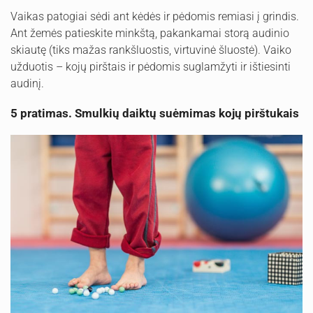
Vaikas patogiai sėdi ant kėdės ir pėdomis remiasi į grindis.
Ant žemės patieskite minkštą, pakankamai storą audinio
skiautę (tiks mažas rankšluostis, virtuvinė šluostė). Vaiko
užduotis – kojų pirštais ir pėdomis suglamžyti ir ištiesinti
audinį.
5 pratimas. Smulkių daiktų suėmimas kojų pirštukais