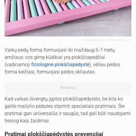
Kristina Bessolova | Shutterstock.com
Vaikų pėdų forma formuojasi iki maždaug 6-7 metų
amžiaus: vos gimę kūdikiai yra plokščiapėdžiai
(vadinamoji
fiziologinė plokščiapėdystė
), vėliau pėdos
forma keičiasi, formuojasi pėdos skliautas.
Reklama:
Kad vaikas išvengtų įgytos plokščiapėdystės, be kita ko
galite mažylio pėdutes stiprinti specialiais pratimais. Šie
pratimai gan universalūs ir saugūs, tad gali būti naudojami
tiesiog kaip žaidimai.
Pratimai plokščiapėdystės prevencijai