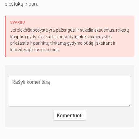
pieštukų ir pan.
SVARBU
Jei plokščiapėdystė yra pažengusi ir sukelia skausmus, reikėtų
kreiptis į gydytoją, kad jis nustatytų plokščiapėdystės
priežastis ir parinktų tinkamą gydymo būdą, įskaitant ir
kineziterapinius pratimus.