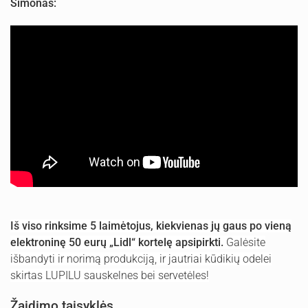
Simonas:
Iš viso rinksime 5 laimėtojus, kiekvienas jų gaus po vieną
elektroninę 50 eurų „Lidl“ kortelę apsipirkti.
Galėsite
išbandyti ir norimą produkciją, ir jautriai kūdikių odelei
skirtas LUPILU sauskelnes bei servetėles!
Žaidimo taisyklės