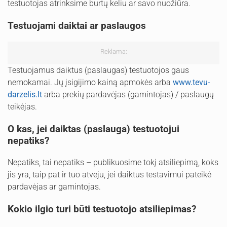
testuotojas atrinksime burtų keliu ar savo nuožiūra.
Testuojami daiktai ar paslaugos
Reklama:
Testuojamus daiktus (paslaugas) testuotojos gaus
nemokamai. Jų įsigijimo kainą apmokės arba
www.tevu-
darzelis.lt
arba prekių pardavėjas (gamintojas) / paslaugų
teikėjas.
O kas, jei daiktas (paslauga) testuotojui
nepatiks?
Nepatiks, tai nepatiks – publikuosime tokį atsiliepimą, koks
jis yra, taip pat ir tuo atveju, jei daiktus testavimui pateikė
pardavėjas ar gamintojas.
Kokio ilgio turi būti testuotojo atsiliepimas?