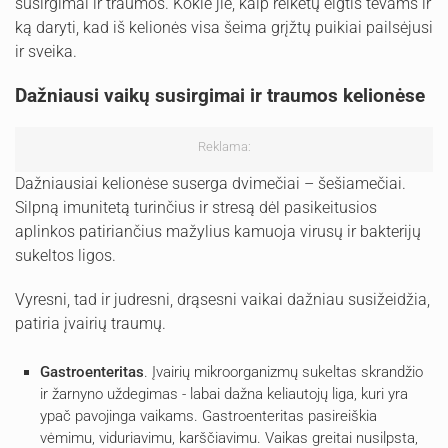
susirgimai ir traumos. Kokie jie, kaip reikėtų elgtis tėvams ir
ką daryti, kad iš kelionės visa šeima grįžtų puikiai pailsėjusi
ir sveika.
Dažniausi vaikų susirgimai ir traumos kelionėse
Reklama:
Dažniausiai kelionėse suserga dvimečiai – šešiamečiai.
Silpną imunitetą turinčius ir stresą dėl pasikeitusios
aplinkos patiriančius mažylius kamuoja virusų ir bakterijų
sukeltos ligos.
Vyresni, tad ir judresni, drąsesni vaikai dažniau susižeidžia,
patiria įvairių traumų.
Gastroenteritas
. Įvairių mikroorganizmų sukeltas skrandžio
ir žarnyno uždegimas - labai dažna keliautojų liga, kuri yra
ypač pavojinga vaikams. Gastroenteritas pasireiškia
vėmimu, viduriavimu, karščiavimu. Vaikas greitai nusilpsta,