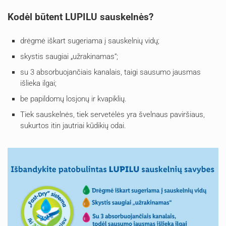
Kodėl būtent LUPILU sauskelnės?
drėgmė iškart sugeriama į sauskelnių vidų;
skystis saugiai „užrakinamas“;
su 3 absorbuojančiais kanalais, taigi sausumo jausmas
išlieka ilgai;
be papildomų losjonų ir kvapiklių.
Tiek sauskelnės, tiek servetėlės yra švelnaus paviršiaus,
sukurtos itin jautriai kūdikių odai.