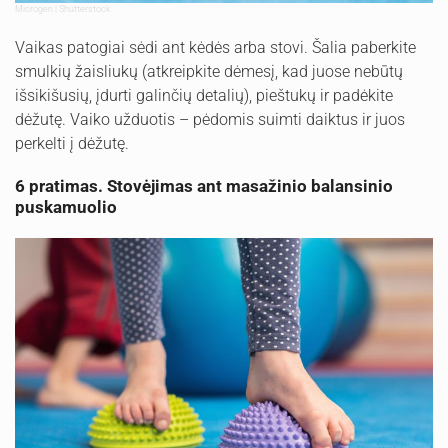
Microgen | Shutterstock
Vaikas patogiai sėdi ant kėdės arba stovi. Šalia paberkite
smulkių žaisliukų (atkreipkite dėmesį, kad juose nebūtų
išsikišusių, įdurti galinčių detalių), pieštukų ir padėkite
dėžutę. Vaiko užduotis – pėdomis suimti daiktus ir juos
perkelti į dėžutę.
6 pratimas. Stovėjimas ant masažinio balansinio
puskamuolio