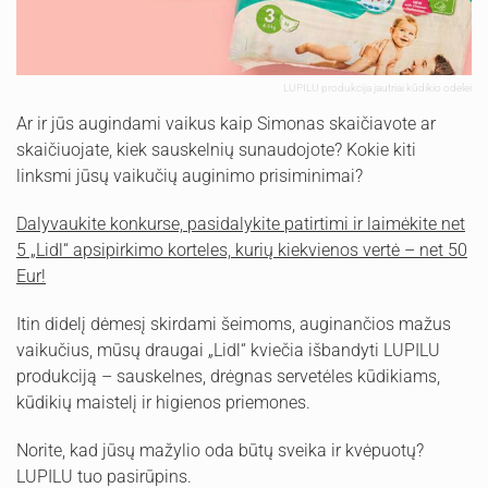
LUPILU produkcija jautriai kūdikio odelei
Ar ir jūs augindami vaikus kaip Simonas skaičiavote ar
skaičiuojate, kiek sauskelnių sunaudojote? Kokie kiti
linksmi jūsų vaikučių auginimo prisiminimai?
Dalyvaukite konkurse, pasidalykite patirtimi ir laimėkite net
5 „Lidl“ apsipirkimo korteles, kurių kiekvienos vertė – net 50
Eur!
Itin didelį dėmesį skirdami šeimoms, auginančios mažus
vaikučius, mūsų draugai „Lidl“ kviečia išbandyti LUPILU
produkciją – sauskelnes, drėgnas servetėles kūdikiams,
kūdikių maistelį ir higienos priemones.
Norite, kad jūsų mažylio oda būtų sveika ir kvėpuotų?
LUPILU tuo pasirūpins.