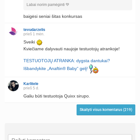
Labai norim pamėginti 💚
baigėsi seniai šitas konkursas
tevudarzelis
prieš 1 mėn.
Sveiki
Kviečiame dalyvauti naujoje testuotojų atrankoje!
TESTUOTOJŲ ATRANKA: dygsta dantukai?
Išbandykite „Anaftin® Baby“ gelį!
Karlitele
prieš 5 d.
Galiu būti testuotoja Quixx sirupo.
Skaityti visus komentarus (219)