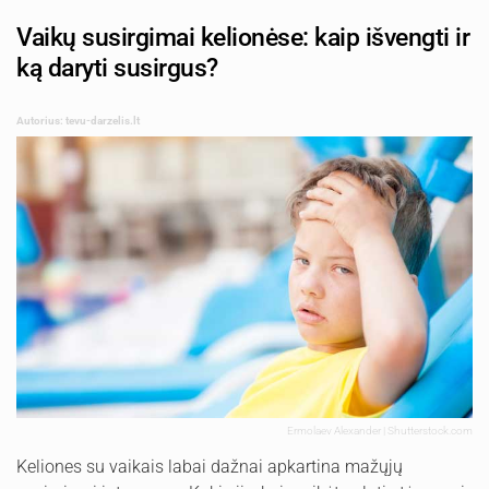
Vaikų susirgimai kelionėse: kaip išvengti ir
ką daryti susirgus?
Autorius: tevu-darzelis.lt
Ermolaev Alexander | Shutterstock.com
Keliones su vaikais labai dažnai apkartina mažųjų