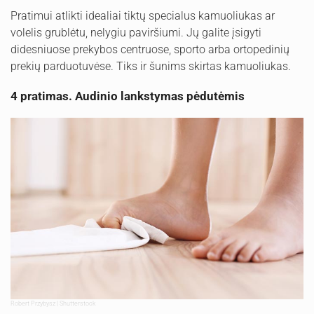
Pratimui atlikti idealiai tiktų specialus kamuoliukas ar
volelis grublėtu, nelygiu paviršiumi. Jų galite įsigyti
didesniuose prekybos centruose, sporto arba ortopedinių
prekių parduotuvėse. Tiks ir šunims skirtas kamuoliukas.
4 pratimas. Audinio lankstymas pėdutėmis
Robert Przybysz | Shutterstock