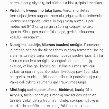
netenka daug skysčių, tad būtina skubiai kreiptis į medikus.
Viršutinių kvėpavimo takų ligos
. Vaikų imunitetas
formuojasi jiems augant - normalu, jeigu sveikas, lėtinėmis
ligomis nesergantis vaikas iki trejų metų amžiaus per
metus net 8-10 kartų serga viršutinių kvėpavimo takų
ligomis. Šios ligos pasireiškia sloga, gerklės skausmu,
kosuliu, karščiavimu.
Nudegimai saulėje, šilumos (saulės) smūgis
. Plonesnę ir
jautresnę odą bei dar tik besiformuojančią termoreguliacinę
sistemą turintys vaikai greičiau nudega saulėje, juos ištinka
šilumos (saulės) smūgis. Nudegusi oda parausta, ją
skauda, vaikas gali karščiuoti. Ištikus šilumos smūgiui
vaikas tampa vangus, išblyškęs, kvėpuoja paviršutiniškai,
bet greitai, sunkiau užčiuopti nusilpusį ir padažnėjusį pulsą.
Vaiką gali pykinti, raumenis gali traukti mėšlungis.
Minkštųjų audinių sumušimai, išnirimai, kaulų lūžiai.
Aktyvūs, tačiau nepatyrę ir menką savisaugos instinktą
turintys vaikai patiria traumas nukritę, suklupę, nušokę iš
per didelio aukščio, susistumdę žaidimo metu ir pan.