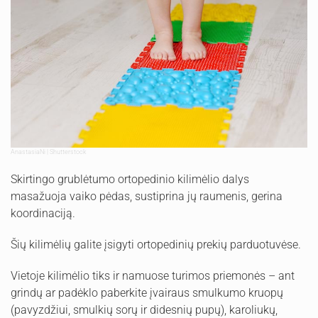
AnastasiaNi | Shutterstock
Skirtingo grublėtumo ortopedinio kilimėlio dalys
masažuoja vaiko pėdas, sustiprina jų raumenis, gerina
koordinaciją.
Šių kilimėlių galite įsigyti ortopedinių prekių parduotuvėse.
Vietoje kilimėlio tiks ir namuose turimos priemonės – ant
grindų ar padėklo paberkite įvairaus smulkumo kruopų
(pavyzdžiui, smulkių sorų ir didesnių pupų), karoliukų,