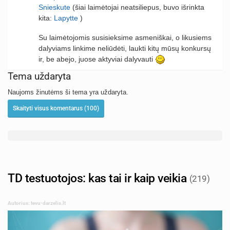
Snieskute
(šiai laimėtojai neatsiliepus, buvo išrinkta
kita:
Lapytte
)
Su laimėtojomis susisieksime asmeniškai, o likusiems
dalyviams linkime neliūdėti, laukti kitų mūsų konkursų
ir, be abejo, juose aktyviai dalyvauti
Tema uždaryta
Naujoms žinutėms ši tema yra uždaryta.
Skaityti visus komentarus (100)
TD testuotojos: kas tai ir kaip veikia
(219)
Autorius: tevu-darzelis.lt