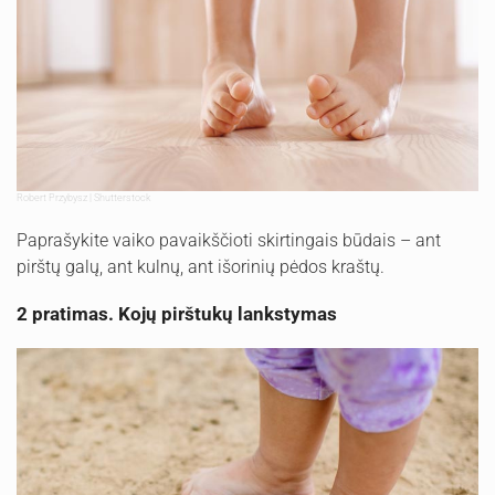
Robert Przybysz | Shutterstock
Paprašykite vaiko pavaikščioti skirtingais būdais – ant
pirštų galų, ant kulnų, ant išorinių pėdos kraštų.
2 pratimas. Kojų pirštukų lankstymas