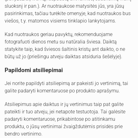
sluoksnį ir pan.). Ar nuotraukose matysitės jūs, yra jūsų
pasirinkimas, tačiau turėkite omenyje, kad nuotraukos bus
viešos, t.y. matomos visiems tinklapio lankytojams.
Kad nuotraukos geriau pavyktų, rekomenduojame
fotografuoti dienos metu su natūralia šviesa. Daiktą
statykite taip, kad šviesos šaltinis kristų ant daikto, o ne
būtų už jo (priešingu atveju daiktas atsiduria šešėlyje).
Papildomi atsiliepimai
Jei norite papildyti atsiliepimą ar pakeisti jo vertinimą, tai
galite padaryti komentaruose po produkto aprašymu.
Atsiliepimus apie daiktus ir jų vertinimus taip pat galite
pateikti ir tuo atveju, jei netapote testuotoja. Tai galėsite
padaryti komentaruose, prikabintose po atitinkamu
produktu, o jūsų vertinimai žvaigždutėmis prisidės prie
bendro vertinimo.