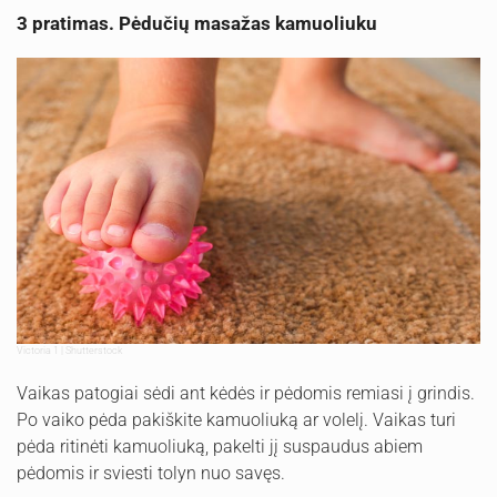
3 pratimas. Pėdučių masažas kamuoliuku
Victoria 1 | Shutterstock
Vaikas patogiai sėdi ant kėdės ir pėdomis remiasi į grindis.
Po vaiko pėda pakiškite kamuoliuką ar volelį. Vaikas turi
pėda ritinėti kamuoliuką, pakelti jį suspaudus abiem
pėdomis ir sviesti tolyn nuo savęs.