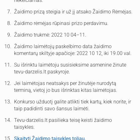
nekeičiamas.
Žaidimo prizą steigia ir už jį atsako Žaidimo Rėmėjas.
Žaidimo rėmėjas rūpinasi prizo perdavimu.
Žaidimo trukmė: 2022 10 04–11.
Žaidimo laimėtojų paskelbimo data žaidimo
komentarų skiltyje apačioje: 2022 10 12, iki 19.00 val.
Su išrinktu laimėtoju susisieksime asmenine žinute
tevu-darzelis.lt paskyroje.
Jei laimėtojas neatsakys per žinutėje nurodytą
terminą, vietoj jo bus išrinktas kitas laimėtojas.
Konkurso užduotį galite atlikti tiek kartų, kiek norite, ir
taip padidinti savo šansus laimėti.
Tevu-darzelis.lt pasilieka teisę keisti žaidimo
taisykles.
Skaityti Žaidimo taisykles toliau
.