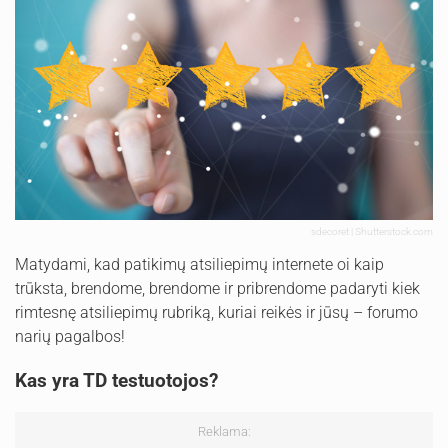
sdecoret | Shutterstock.com
Matydami, kad patikimų atsiliepimų internete oi kaip
trūksta, brendome, brendome ir pribrendome padaryti kiek
rimtesnę atsiliepimų rubriką, kuriai reikės ir jūsų – forumo
narių pagalbos!
Kas yra TD testuotojos?
Reklama: