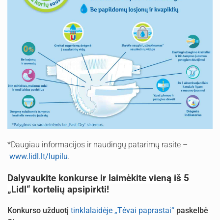
*Daugiau informacijos ir naudingų patarimų rasite –
www.lidl.lt/lupilu
.
Dalyvaukite konkurse ir
laimėkite vieną iš 5
„Lidl“ kortelių apsipirkti!
Konkurso užduotį
tinklalaidėje „Tėvai paprastai“
paskelbė