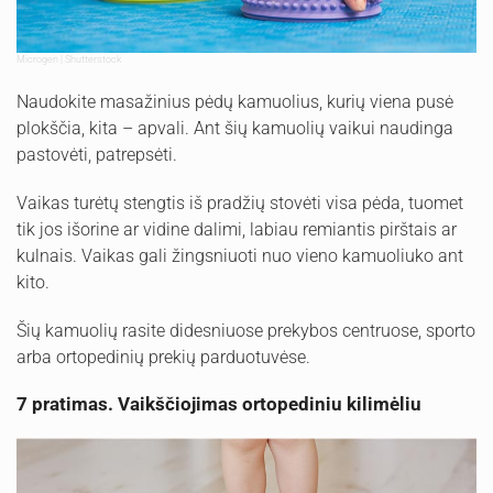
Microgen | Shutterstock
Naudokite masažinius pėdų kamuolius, kurių viena pusė
plokščia, kita – apvali. Ant šių kamuolių vaikui naudinga
pastovėti, patrepsėti.
Vaikas turėtų stengtis iš pradžių stovėti visa pėda, tuomet
tik jos išorine ar vidine dalimi, labiau remiantis pirštais ar
kulnais. Vaikas gali žingsniuoti nuo vieno kamuoliuko ant
kito.
Šių kamuolių rasite didesniuose prekybos centruose, sporto
arba ortopedinių prekių parduotuvėse.
7 pratimas. Vaikščiojimas ortopediniu kilimėliu