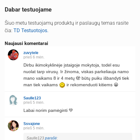
Dabar testuojame
Šiuo metu testuojamų produktų ir paslaugų temas rasite
čia:
TD Testuotojos.
Naujausi komentarai
zuvytele
prieš 6 mėn.
Dirbu ikimokyklinėje įstaigoje mokytoja, todėl esu
nuolat tarp virusų. Ir žinoma, viskas parkeliauja namo
mano vaikams 8 ir 4 metų 🫣 būtų puiku išbandyti tiek
man tiek vaikams
ir rekomenduoti kitiems 😀
Saulle123
prieš 5 mėn.
Labai norim pamėginti 💚
Ssvajone
prieš 5 mėn.
Saulle123
parašė
: