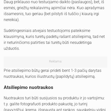
Daug priklauso nuo testuojamo daikto (paslaugos), bet, iš
esmės, griežtų reikalavimų apimčiai nėra. Kuo aprašymas
išsamesnis, tuo geriau (bet pilstyti iš tuščio į kiaurą irgi
nereikia).
Sudėtingesniais atvejais testuotojoms pateiksime
klausimyną, kuris turėtų padėtų rašant atsiliepimą, tad net
ir neturinčioms patirties tai turėtų būti nesudėtinga
užduotis.
Reklama:
Prie atsiliepimo būtų gerai pridėti bent 1-3 pačių darytas
nuotraukas, kurios iliustruotų (papildytų) atsiliepimą.
Atsiliepimo nuotraukos
Nuotraukos turi būti susijusios su produktu ir jo vartojimu:
t.y. galite fotografuoti produkto pakuotę, jo turinį
(pavyzdžiui, kremą, išspaustą ant rankos, sauskelnių vidinį