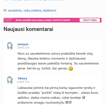
,
,
sauskelnės
vaikų sveikata
kūdikiams
Naujausi komentarai
amayaa
prieš 3 m.
Nors su sauskelnėmis sūnus praleidžia beveik visą
dieną, išlaukia keitimo momento ir dažniausiai
pasidžiaugęs laisve paleidža fontaną. Su sauskelnėmis
gerai, bet be jų, turbūt, dar geriau
Viktory
prieš 3 m.
Labiausiai įsiminė kai pirmą kartą ragavome tyrelių ir
kūdikis pradėjo "purkšt" viską iš burnytės - viskas buvo
aplinkui, stalas mama,vaikas, rubai tyreleje 😅
pridareme smagiu nuotraukyčiu 🙈🙊