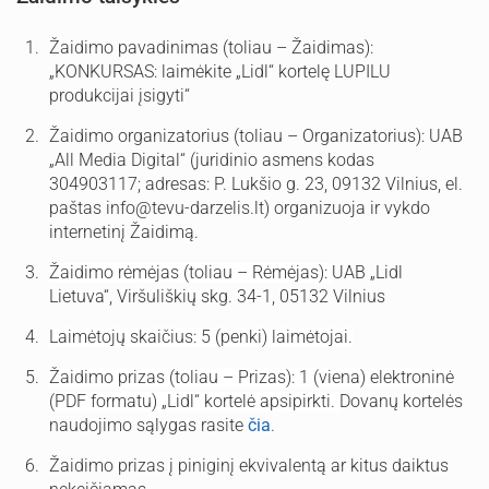
Žaidimo pavadinimas (toliau – Žaidimas):
„KONKURSAS: laimėkite „Lidl“ kortelę LUPILU
produkcijai įsigyti“
Žaidimo organizatorius (toliau – Organizatorius): UAB
„All Media Digital“ (juridinio asmens kodas
304903117; adresas: P. Lukšio g. 23, 09132 Vilnius, el.
paštas
info@tevu-darzelis.lt
) organizuoja ir vykdo
internetinį Žaidimą.
Žaidimo rėmėjas (toliau – Rėmėjas):
UAB „Lidl
Lietuva“, Viršuliškių skg. 34-1, 05132 Vilnius
Laimėtojų skaičius: 5 (penki) laimėtojai.
Žaidimo prizas (toliau – Prizas): 1 (viena) elektroninė
(PDF formatu) „Lidl“ kortelė apsipirkti.
Dovanų kortelės
naudojimo sąlygas rasite
čia
.
Žaidimo prizas į piniginį ekvivalentą ar kitus daiktus