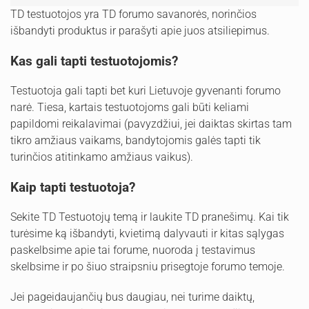
TD testuotojos yra TD forumo savanorės, norinčios
išbandyti produktus ir parašyti apie juos atsiliepimus.
Kas gali tapti testuotojomis?
Testuotoja gali tapti bet kuri Lietuvoje gyvenanti forumo
narė. Tiesa, kartais testuotojoms gali būti keliami
papildomi reikalavimai (pavyzdžiui, jei daiktas skirtas tam
tikro amžiaus vaikams, bandytojomis galės tapti tik
turinčios atitinkamo amžiaus vaikus).
Kaip tapti testuotoja?
Sekite TD Testuotojų temą ir laukite TD pranešimų. Kai tik
turėsime ką išbandyti, kvietimą dalyvauti ir kitas sąlygas
paskelbsime apie tai forume, nuoroda į testavimus
skelbsime ir po šiuo straipsniu prisegtoje forumo temoje.
Jei pageidaujančių bus daugiau, nei turime daiktų,