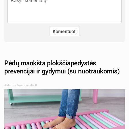
Pėdų mankšta plokščiapėdystės
prevencijai ir gydymui (su nuotraukomis)
Autorius: tevu-darzelis.lt