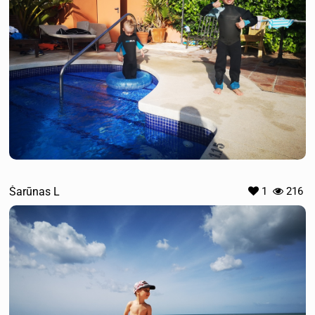
Šarūnas L
1
216