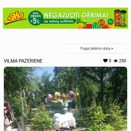
Pagal įkėlimo datą
VILMA PAŽĖRIENĖ
0
250