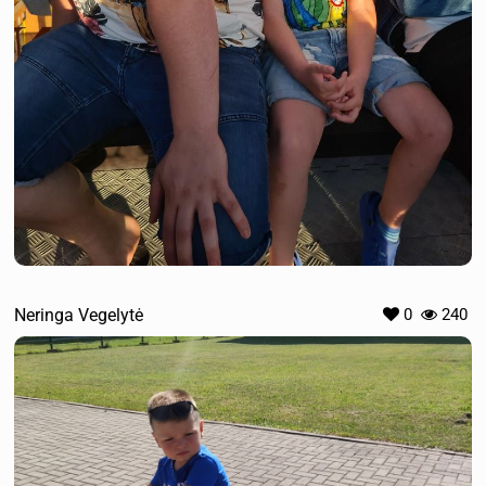
Neringa Vegelytė
0
240