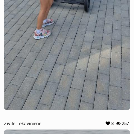
Zivile Lekaviciene
8
257