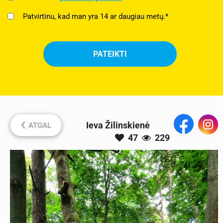
Patvirtinu, kad man yra 14 ar daugiau metų.*
‹
Ieva Žilinskienė
ATGAL
47
229