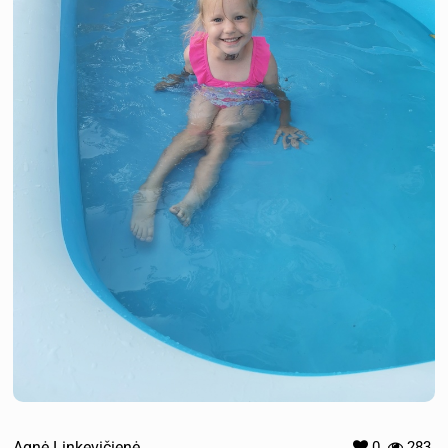
Agnė Linkevičienė
0
283