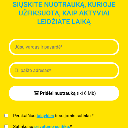
SIŲSKITE NUOTRAUKĄ, KURIOJE
UŽFIKSUOTA, KAIP AKTYVIAI
LEIDŽIATE LAIKĄ
Pridėti nuotrauką
(iki 6 Mb)
Perskaičiau
taisykles
ir su jomis sutinku.*
Sutinku su
privatumo politika.
*