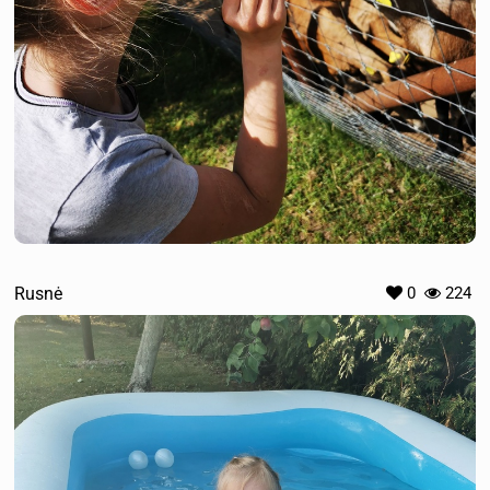
Rusnė
0
224