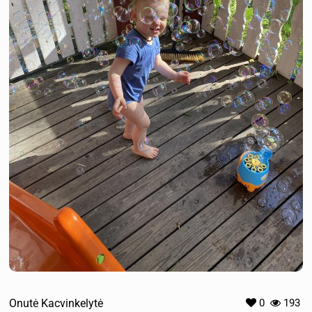
Onutė Kacvinkelytė
0
193