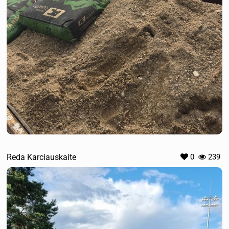
Reda Karciauskaite
0
239