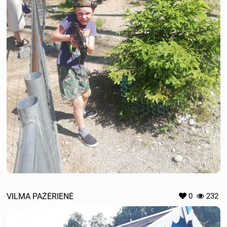
VILMA PAŽĖRIENĖ
0
232