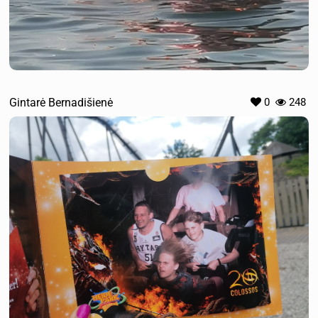
Gintarė Bernadišienė
0
248