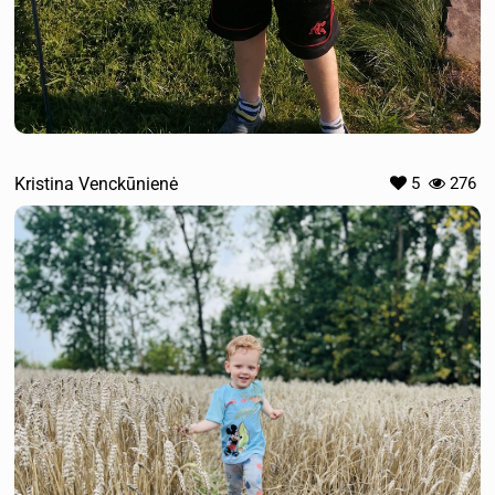
Kristina Venckūnienė
5
276