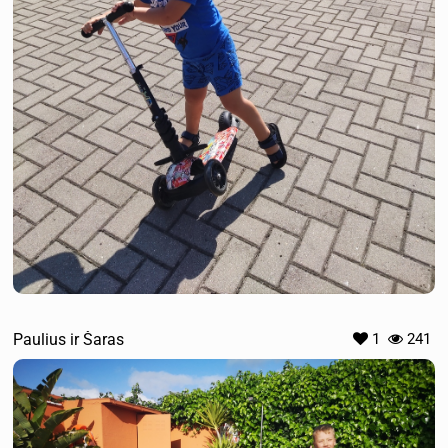
Paulius ir Šaras
1
241