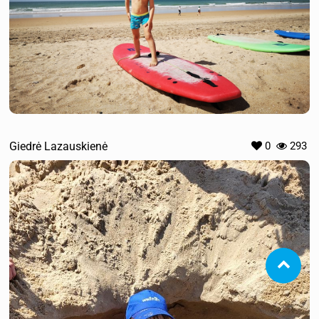
Giedrė Lazauskienė
0
293