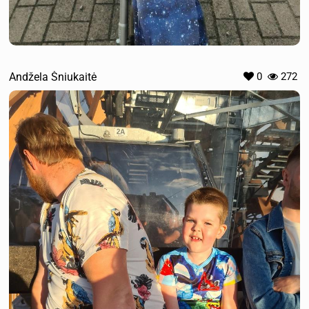
Andžela Šniukaitė
0
272