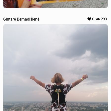
Gintarė Bernadišienė
0
293