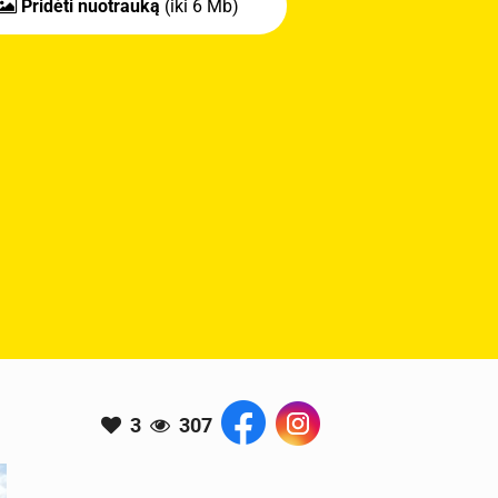
Pridėti nuotrauką
(iki 6 Mb)
3
307