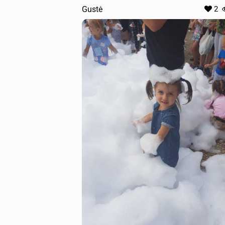
Gustė
2