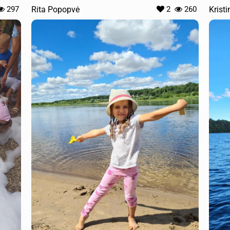
297
Rita Popopvė
2
260
Krist