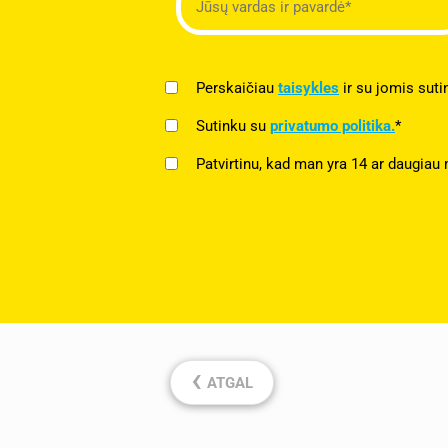
Perskaičiau
taisykles
ir su jomis suti
Sutinku su
privatumo politika.
*
Patvirtinu, kad man yra 14 ar daugiau 
‹
ATGAL