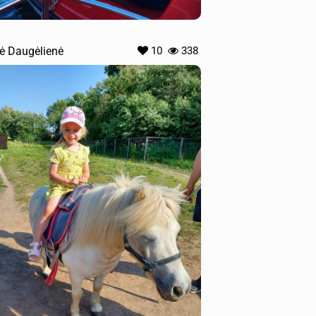
lė Daugėlienė
10
338