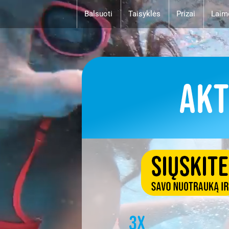
Balsuoti
Taisyklės
Prizai
Laim