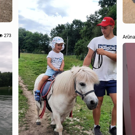
273
Arūna