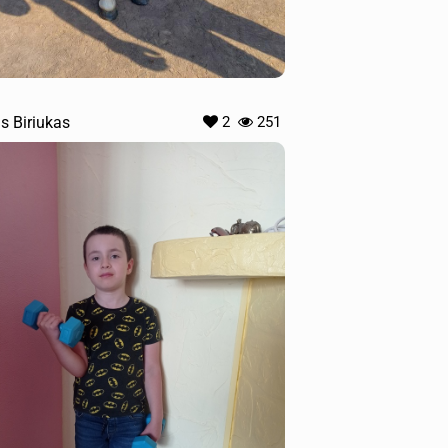
s Biriukas
2
251