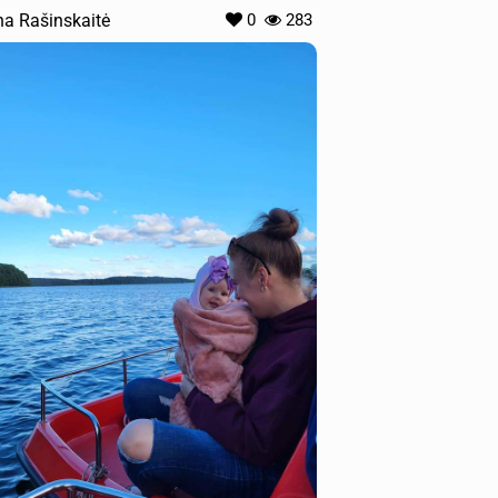
ina Rašinskaitė
0
283