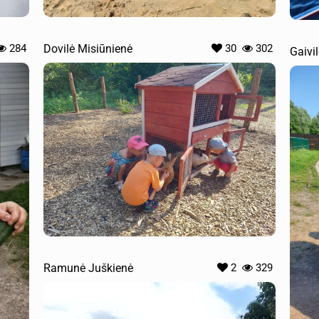
284
Dovilė Misiūnienė
30
302
Gaivi
Ramunė Juškienė
2
329