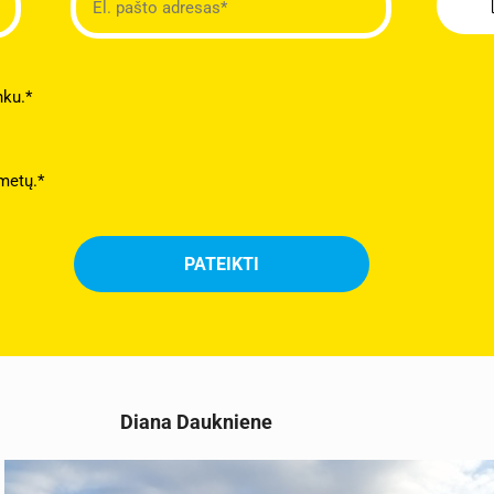
nku.*
metų.*
Diana Daukniene