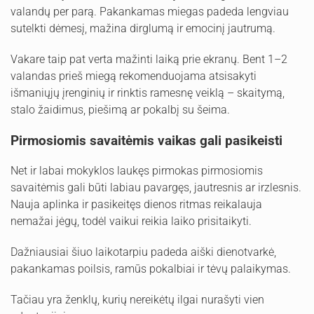
valandų per parą. Pakankamas miegas padeda lengviau
sutelkti dėmesį, mažina dirglumą ir emocinį jautrumą.
Vakare taip pat verta mažinti laiką prie ekranų. Bent 1–2
valandas prieš miegą rekomenduojama atsisakyti
išmaniųjų įrenginių ir rinktis ramesnę veiklą – skaitymą,
stalo žaidimus, piešimą ar pokalbį su šeima.
Pirmosiomis savaitėmis vaikas gali pasikeisti
Net ir labai mokyklos laukęs pirmokas pirmosiomis
savaitėmis gali būti labiau pavargęs, jautresnis ar irzlesnis.
Nauja aplinka ir pasikeitęs dienos ritmas reikalauja
nemažai jėgų, todėl vaikui reikia laiko prisitaikyti.
Dažniausiai šiuo laikotarpiu padeda aiški dienotvarkė,
pakankamas poilsis, ramūs pokalbiai ir tėvų palaikymas.
Tačiau yra ženklų, kurių nereikėtų ilgai nurašyti vien