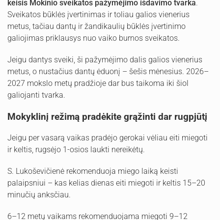
keisis Mokinio sveikatos pažymėjimo išdavimo tvarka
.
Sveikatos būklės įvertinimas ir toliau galios vienerius
metus, tačiau dantų ir žandikaulių būklės įvertinimo
galiojimas priklausys nuo vaiko burnos sveikatos.
Jeigu dantys sveiki, ši pažymėjimo dalis galios vienerius
metus, o nustačius dantų ėduonį – šešis mėnesius. 2026–
2027 mokslo metų pradžioje dar bus taikoma iki šiol
galiojanti tvarka.
Mokyklinį režimą pradėkite grąžinti dar rugpjūtį
Jeigu per vasarą vaikas pradėjo gerokai vėliau eiti miegoti
ir keltis, rugsėjo 1-osios laukti nereikėtų.
S. Lukoševičienė rekomenduoja miego laiką keisti
palaipsniui – kas kelias dienas eiti miegoti ir keltis 15–20
minučių anksčiau.
6–12 metų vaikams rekomenduojama miegoti 9–12