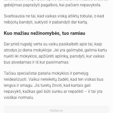
gebėjimas paprašyti pagalbos, kai pačiam nepavyksta.
Svarbiausia ne tai, kad vaikas viską atliktų tobulai, o kad
nebijotų bandyti, suklysti ir pabandyti dar kartą.
Kuo mažiau nežinomybės, tuo ramiau
Dar prieš rugsėjį verta su vaiku pasikalbėti apie tai, kaip
atrodys jo diena mokykloje. Jei yra galimybė, galima kartu
nueiti iki mokyklos, apžiūrėti aplinką, parodyti, kur vaikas
bus atvedamas ir iš kur pasiimamas.
Tačiau specialistai pataria mokyklos ir pernelyg
neidealizuoti. Vaikui nereikėtų žadėti, kad ten viskas bus
lengva ir smagu. Jis turėtų žinoti, kad kartais gali
nepavykti, kažkas gali būti sunku ar nepatikti – ir tai yra
visiškai normalu.
Reklama: