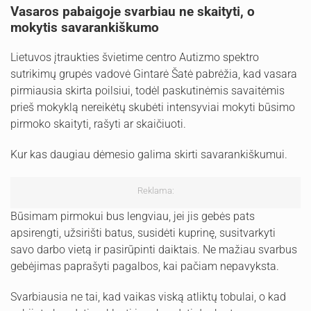
Vasaros pabaigoje svarbiau ne skaityti, o
mokytis savarankiškumo
Lietuvos įtraukties švietime centro Autizmo spektro
sutrikimų grupės vadovė Gintarė Šatė pabrėžia, kad vasara
pirmiausia skirta poilsiui, todėl paskutinėmis savaitėmis
prieš mokyklą nereikėtų skubėti intensyviai mokyti būsimo
pirmoko skaityti, rašyti ar skaičiuoti.
Kur kas daugiau dėmesio galima skirti savarankiškumui.
Reklama:
Būsimam pirmokui bus lengviau, jei jis gebės pats
apsirengti, užsirišti batus, susidėti kuprinę, susitvarkyti
savo darbo vietą ir pasirūpinti daiktais. Ne mažiau svarbus
gebėjimas paprašyti pagalbos, kai pačiam nepavyksta.
Svarbiausia ne tai, kad vaikas viską atliktų tobulai, o kad