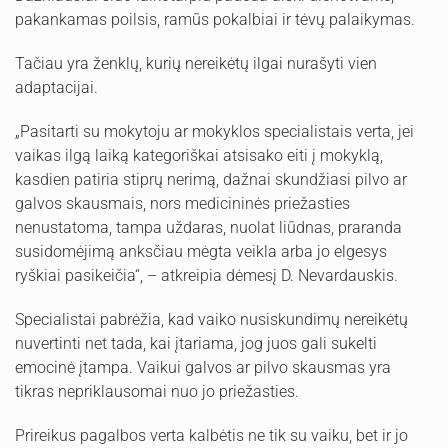
pakankamas poilsis, ramūs pokalbiai ir tėvų palaikymas.
Tačiau yra ženklų, kurių nereikėtų ilgai nurašyti vien
adaptacijai.
„Pasitarti su mokytoju ar mokyklos specialistais verta, jei
vaikas ilgą laiką kategoriškai atsisako eiti į mokyklą,
kasdien patiria stiprų nerimą, dažnai skundžiasi pilvo ar
galvos skausmais, nors medicininės priežasties
nenustatoma, tampa uždaras, nuolat liūdnas, praranda
susidomėjimą anksčiau mėgta veikla arba jo elgesys
ryškiai pasikeičia“, – atkreipia dėmesį D. Nevardauskis.
Specialistai pabrėžia, kad vaiko nusiskundimų nereikėtų
nuvertinti net tada, kai įtariama, jog juos gali sukelti
emocinė įtampa. Vaikui galvos ar pilvo skausmas yra
tikras nepriklausomai nuo jo priežasties.
Prireikus pagalbos verta kalbėtis ne tik su vaiku, bet ir jo