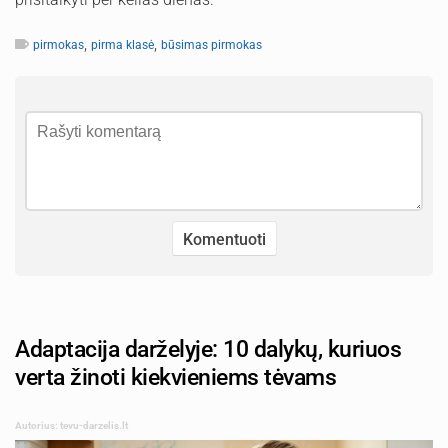
,
,
pirmokas
pirma klasė
būsimas pirmokas
Adaptacija darželyje: 10 dalykų, kuriuos
verta žinoti kiekvieniems tėvams
Autorius: tevu-darzelis.lt