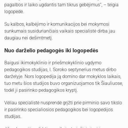
pagalbos ir laiko ugdantis tam tikrus gebėjimus“, – teigia
logopedė.
Su kalbos, kalbėjimo ir komunikacijos bei mokymosi
sunkumais susiduriančiais vaikais specialistė dirba jau
daugiau nei dešimtmetį.
Nuo darželio pedagogės iki logopedės
Baigusi ikimokyklinio ir priešmokyklinio ugdymo
pedagogikos studijas, I. Soroko septynerius metus dirbo
darželyje. Nors logopedija ją domino dar mokyklos laikais,
tuo metu šios studijos buvo organizuojamos tik Šiauliuose,
todėl ji pasirinko pedagogikos kryptį.
Vėliau specialistė nusprendė grįžti prie pirminio savo tikslo
ir pasirinko specialiosios pedagogikos bei logopedijos
studijas.