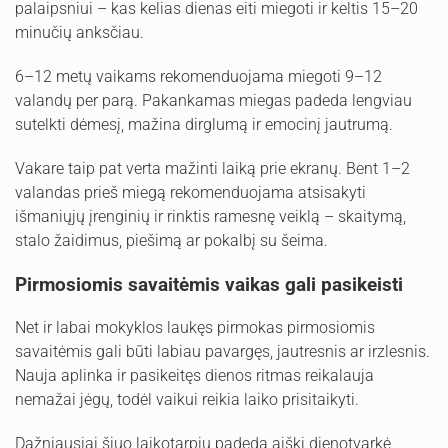
palaipsniui – kas kelias dienas eiti miegoti ir keltis 15–20
minučių anksčiau.
6–12 metų vaikams rekomenduojama miegoti 9–12
valandų per parą. Pakankamas miegas padeda lengviau
sutelkti dėmesį, mažina dirglumą ir emocinį jautrumą.
Vakare taip pat verta mažinti laiką prie ekranų. Bent 1–2
valandas prieš miegą rekomenduojama atsisakyti
išmaniųjų įrenginių ir rinktis ramesnę veiklą – skaitymą,
stalo žaidimus, piešimą ar pokalbį su šeima.
Pirmosiomis savaitėmis vaikas gali pasikeisti
Net ir labai mokyklos laukęs pirmokas pirmosiomis
savaitėmis gali būti labiau pavargęs, jautresnis ar irzlesnis.
Nauja aplinka ir pasikeitęs dienos ritmas reikalauja
nemažai jėgų, todėl vaikui reikia laiko prisitaikyti.
Dažniausiai šiuo laikotarpiu padeda aiški dienotvarkė,