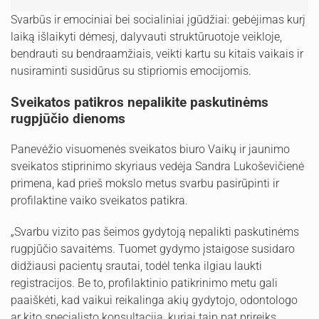
Svarbūs ir emociniai bei socialiniai įgūdžiai: gebėjimas kurį
laiką išlaikyti dėmesį, dalyvauti struktūruotoje veikloje,
bendrauti su bendraamžiais, veikti kartu su kitais vaikais ir
nusiraminti susidūrus su stipriomis emocijomis.
Sveikatos patikros nepalikite paskutinėms
rugpjūčio dienoms
Panevėžio visuomenės sveikatos biuro Vaikų ir jaunimo
sveikatos stiprinimo skyriaus vedėja Sandra Lukoševičienė
primena, kad prieš mokslo metus svarbu pasirūpinti ir
profilaktine vaiko sveikatos patikra.
„Svarbu vizito pas šeimos gydytoją nepalikti paskutinėms
rugpjūčio savaitėms. Tuomet gydymo įstaigose susidaro
didžiausi pacientų srautai, todėl tenka ilgiau laukti
registracijos. Be to, profilaktinio patikrinimo metu gali
paaiškėti, kad vaikui reikalinga akių gydytojo, odontologo
ar kito specialisto konsultacija, kuriai taip pat prireiks