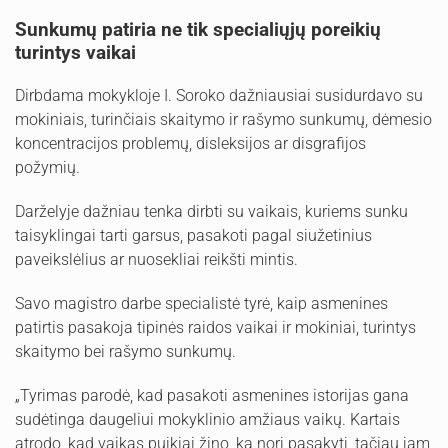
Sunkumų patiria ne tik specialiųjų poreikių
turintys vaikai
Dirbdama mokykloje I. Soroko dažniausiai susidurdavo su
mokiniais, turinčiais skaitymo ir rašymo sunkumų, dėmesio
koncentracijos problemų, disleksijos ar disgrafijos
požymių.
Darželyje dažniau tenka dirbti su vaikais, kuriems sunku
taisyklingai tarti garsus, pasakoti pagal siužetinius
paveikslėlius ar nuosekliai reikšti mintis.
Savo magistro darbe specialistė tyrė, kaip asmenines
patirtis pasakoja tipinės raidos vaikai ir mokiniai, turintys
skaitymo bei rašymo sunkumų.
„Tyrimas parodė, kad pasakoti asmenines istorijas gana
sudėtinga daugeliui mokyklinio amžiaus vaikų. Kartais
atrodo, kad vaikas puikiai žino, ką nori pasakyti, tačiau jam