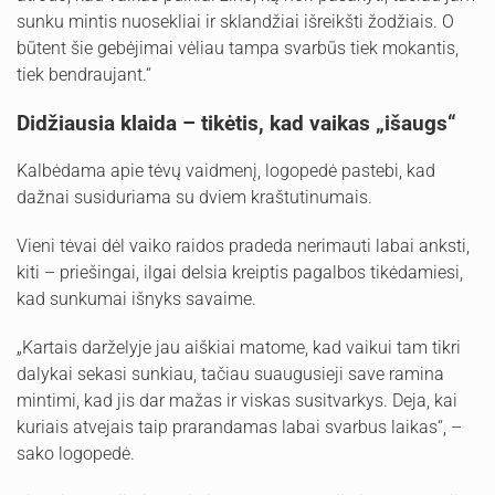
sunku mintis nuosekliai ir sklandžiai išreikšti žodžiais. O
būtent šie gebėjimai vėliau tampa svarbūs tiek mokantis,
tiek bendraujant.“
Didžiausia klaida – tikėtis, kad vaikas „išaugs“
Kalbėdama apie tėvų vaidmenį, logopedė pastebi, kad
dažnai susiduriama su dviem kraštutinumais.
Vieni tėvai dėl vaiko raidos pradeda nerimauti labai anksti,
kiti – priešingai, ilgai delsia kreiptis pagalbos tikėdamiesi,
kad sunkumai išnyks savaime.
„Kartais darželyje jau aiškiai matome, kad vaikui tam tikri
dalykai sekasi sunkiau, tačiau suaugusieji save ramina
mintimi, kad jis dar mažas ir viskas susitvarkys. Deja, kai
kuriais atvejais taip prarandamas labai svarbus laikas“, –
sako logopedė.