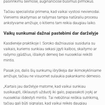
pasirinkimu šeimose, auginančiose būsimus pirmokus.
Tačiau specialistai primena, kad vaikai vystosi nevienodai.
Vieniems skaitymas ar rašymas tampa natūraliu procesu
ankstyvame amžiuje, o kitiems tam reikia daugiau laiko.
Vaikų sunkumai dažnai pastebimi dar darželyje
Kasdienėje praktikoje I. Soroko dažniausiai susiduria su
vaikais, kuriems sunkiau sekasi įgyti kalbos, skaitymo ar
rašymo įgūdžius, išlaikyti dėmesį bei nuosekliai reikšti
mintis.
Pasak jos, dalis šių sunkumų išryškėja dar ikimokykliniame
amžiuje, tačiau ne visuomet sulaukia pakankamo dėmesio.
„Kartais jau darželyje matome, kad vaikui sunkiau
susikaupti, išklausyti užduotį iki galo, papasakoti įvykį ar
nuosekliai išdėstyti mintis. Tai nebūtinai reiškia sutrikimą,
tačiau gali būti signalas, kad vaikui reikės daugiau