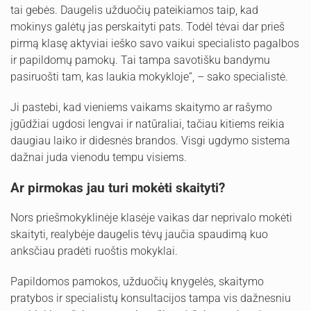
tai gebės. Daugelis užduočių pateikiamos taip, kad
mokinys galėtų jas perskaityti pats. Todėl tėvai dar prieš
pirmą klasę aktyviai ieško savo vaikui specialisto pagalbos
ir papildomų pamokų. Tai tampa savotišku bandymu
pasiruošti tam, kas laukia mokykloje“, – sako specialistė.
Ji pastebi, kad vieniems vaikams skaitymo ar rašymo
įgūdžiai ugdosi lengvai ir natūraliai, tačiau kitiems reikia
daugiau laiko ir didesnės brandos. Visgi ugdymo sistema
dažnai juda vienodu tempu visiems.
Ar pirmokas jau turi mokėti skaityti?
Nors priešmokyklinėje klasėje vaikas dar neprivalo mokėti
skaityti, realybėje daugelis tėvų jaučia spaudimą kuo
anksčiau pradėti ruoštis mokyklai.
Papildomos pamokos, užduočių knygelės, skaitymo
pratybos ir specialistų konsultacijos tampa vis dažnesniu