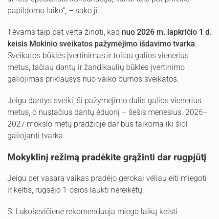
papildomo laiko“, – sako ji.
Tėvams taip pat verta žinoti, kad
nuo 2026 m. lapkričio 1 d.
keisis Mokinio sveikatos pažymėjimo išdavimo tvarka
.
Sveikatos būklės įvertinimas ir toliau galios vienerius
metus, tačiau dantų ir žandikaulių būklės įvertinimo
galiojimas priklausys nuo vaiko burnos sveikatos.
Jeigu dantys sveiki, ši pažymėjimo dalis galios vienerius
metus, o nustačius dantų ėduonį – šešis mėnesius. 2026–
2027 mokslo metų pradžioje dar bus taikoma iki šiol
galiojanti tvarka.
Mokyklinį režimą pradėkite grąžinti dar rugpjūtį
Jeigu per vasarą vaikas pradėjo gerokai vėliau eiti miegoti
ir keltis, rugsėjo 1-osios laukti nereikėtų.
S. Lukoševičienė rekomenduoja miego laiką keisti