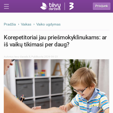
Prisijunk
Pradžia
Vaikas
Vaiko ugdymas
Korepetitoriai jau priešmokyklinukams: ar
iš vaikų tikimasi per daug?
Autorius:
tevu-darzelis.lt
,
Publikuota: 2026-06-23