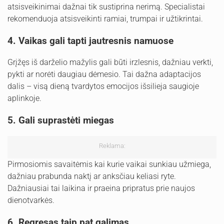
atsisveikinimai dažnai tik sustiprina nerimą. Specialistai
rekomenduoja atsisveikinti ramiai, trumpai ir užtikrintai.
4. Vaikas gali tapti jautresnis namuose
Grįžęs iš darželio mažylis gali būti irzlesnis, dažniau verkti,
pykti ar norėti daugiau dėmesio. Tai dažna adaptacijos
dalis – visą dieną tvardytos emocijos išsilieja saugioje
aplinkoje.
5. Gali suprastėti miegas
Reklama:
Pirmosiomis savaitėmis kai kurie vaikai sunkiau užmiega,
dažniau prabunda naktį ar anksčiau keliasi ryte.
Dažniausiai tai laikina ir praeina pripratus prie naujos
dienotvarkės.
6. Regresas taip pat galimas