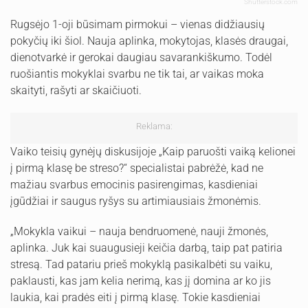
Shutterstock.com
Rugsėjo 1-oji būsimam pirmokui – vienas didžiausių
pokyčių iki šiol. Nauja aplinka, mokytojas, klasės draugai,
dienotvarkė ir gerokai daugiau savarankiškumo. Todėl
ruošiantis mokyklai svarbu ne tik tai, ar vaikas moka
skaityti, rašyti ar skaičiuoti.
Reklama:
Vaiko teisių gynėjų diskusijoje „Kaip paruošti vaiką kelionei
į pirmą klasę be streso?“ specialistai pabrėžė, kad ne
mažiau svarbus emocinis pasirengimas, kasdieniai
įgūdžiai ir saugus ryšys su artimiausiais žmonėmis.
„Mokykla vaikui – nauja bendruomenė, nauji žmonės,
aplinka. Juk kai suaugusieji keičia darbą, taip pat patiria
stresą. Tad patariu prieš mokyklą pasikalbėti su vaiku,
paklausti, kas jam kelia nerimą, kas jį domina ar ko jis
laukia, kai pradės eiti į pirmą klasę. Tokie kasdieniai