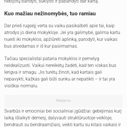
nebijotų bandyti, suklysti ir pabandyti dar kartą.
Kuo mažiau nežinomybės, tuo ramiau
Dar prieš rugsėjį verta su vaiku pasikalbėti apie tai, kaip
atrodys jo diena mokykloje. Jei yra galimybė, galima kartu
nueiti iki mokyklos, apžiūrėti aplinką, parodyti, kur vaikas
bus atvedamas ir iš kur pasiimamas.
Tačiau specialistai pataria mokyklos ir pernelyg
neidealizuoti. Vaikui nereikėtų žadėti, kad ten viskas bus
lengva ir smagu. Jis turėtų žinoti, kad kartais gali
nepavykti, kažkas gali būti sunku ar nepatikti – ir tai yra
visiškai normalu.
Reklama:
Svarbūs ir emociniai bei socialiniai įgūdžiai: gebėjimas kurį
laiką išlaikyti dėmesį, dalyvauti struktūruotoje veikloje,
bendrauti su bendraamžiais, veikti kartu su kitais vaikais ir