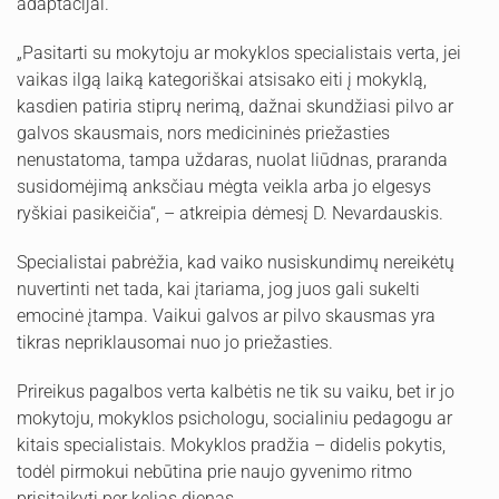
adaptacijai.
„Pasitarti su mokytoju ar mokyklos specialistais verta, jei
vaikas ilgą laiką kategoriškai atsisako eiti į mokyklą,
kasdien patiria stiprų nerimą, dažnai skundžiasi pilvo ar
galvos skausmais, nors medicininės priežasties
nenustatoma, tampa uždaras, nuolat liūdnas, praranda
susidomėjimą anksčiau mėgta veikla arba jo elgesys
ryškiai pasikeičia“, – atkreipia dėmesį D. Nevardauskis.
Specialistai pabrėžia, kad vaiko nusiskundimų nereikėtų
nuvertinti net tada, kai įtariama, jog juos gali sukelti
emocinė įtampa. Vaikui galvos ar pilvo skausmas yra
tikras nepriklausomai nuo jo priežasties.
Prireikus pagalbos verta kalbėtis ne tik su vaiku, bet ir jo
mokytoju, mokyklos psichologu, socialiniu pedagogu ar
kitais specialistais. Mokyklos pradžia – didelis pokytis,
todėl pirmokui nebūtina prie naujo gyvenimo ritmo
prisitaikyti per kelias dienas.