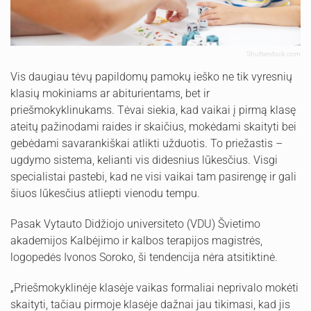
Shutterstock.com
Vis daugiau tėvų papildomų pamokų ieško ne tik vyresnių
klasių mokiniams ar abiturientams, bet ir
priešmokyklinukams. Tėvai siekia, kad vaikai į pirmą klasę
ateitų pažinodami raides ir skaičius, mokėdami skaityti bei
gebėdami savarankiškai atlikti užduotis. To priežastis –
ugdymo sistema, kelianti vis didesnius lūkesčius. Visgi
specialistai pastebi, kad ne visi vaikai tam pasirengę ir gali
šiuos lūkesčius atliepti vienodu tempu.
Pasak Vytauto Didžiojo universiteto (VDU) Švietimo
akademijos Kalbėjimo ir kalbos terapijos magistrės,
logopedės Ivonos Soroko, ši tendencija nėra atsitiktinė.
„Priešmokyklinėje klasėje vaikas formaliai neprivalo mokėti
skaityti, tačiau pirmoje klasėje dažnai jau tikimasi, kad jis