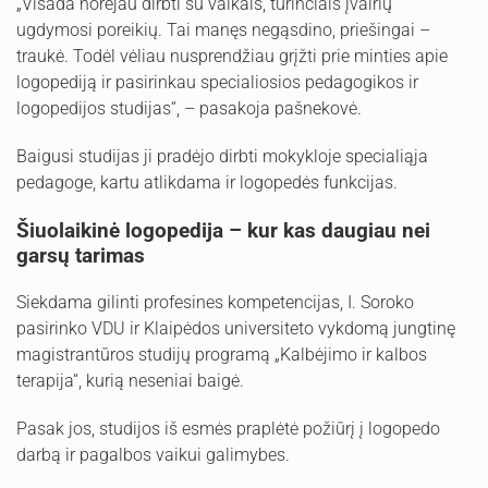
„Visada norėjau dirbti su vaikais, turinčiais įvairių
ugdymosi poreikių. Tai manęs negąsdino, priešingai –
traukė. Todėl vėliau nusprendžiau grįžti prie minties apie
logopediją ir pasirinkau specialiosios pedagogikos ir
logopedijos studijas“, – pasakoja pašnekovė.
Baigusi studijas ji pradėjo dirbti mokykloje specialiąja
pedagoge, kartu atlikdama ir logopedės funkcijas.
Šiuolaikinė logopedija – kur kas daugiau nei
garsų tarimas
Siekdama gilinti profesines kompetencijas, I. Soroko
pasirinko VDU ir Klaipėdos universiteto vykdomą jungtinę
magistrantūros studijų programą „Kalbėjimo ir kalbos
terapija“, kurią neseniai baigė.
Pasak jos, studijos iš esmės praplėtė požiūrį į logopedo
darbą ir pagalbos vaikui galimybes.