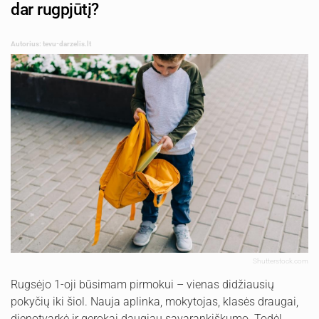
dar rugpjūtį?
Autorius: tevu-darzelis.lt
Shutterstock.com
Rugsėjo 1-oji būsimam pirmokui – vienas didžiausių
pokyčių iki šiol. Nauja aplinka, mokytojas, klasės draugai,
dienotvarkė ir gerokai daugiau savarankiškumo. Todėl