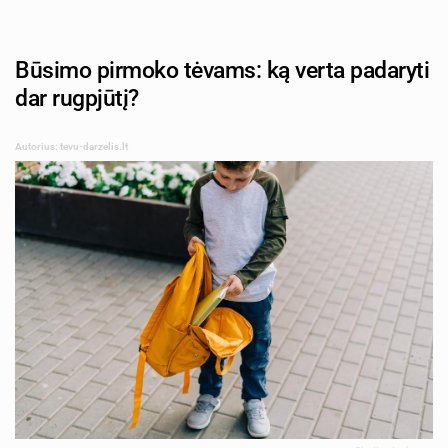
Būsimo pirmoko tėvams: ką verta padaryti
dar rugpjūtį?
Autorius: tevu-darzelis.lt