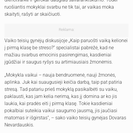
ruošiantis mokyklai svarbu ne tik tai, ar vaikas moka
skaityti, rašyti ar skaičiuoti.
Reklama:
Vaiko teisių gynėjų diskusijoje „Kaip paruošti vaiką kelionei
į pirmą klasę be streso?“ specialistai pabrėžė, kad ne
mažiau svarbus emocinis pasirengimas, kasdieniai
įgūdžiai ir saugus ryšys su artimiausiais žmonėmis.
„Mokykla vaikui – nauja bendruomenė, nauji žmonės,
aplinka. Juk kai suaugusieji keičia darbą, taip pat patiria
stresą. Tad patariu prieš mokyklą pasikalbėti su vaiku,
paklausti, kas jam kelia nerimą, kas jį domina ar ko jis
laukia, kai pradės eiti į pirmą klasę. Tokie kasdieniai
pokalbiai suteikia vaikui saugumo jausmą, jis jaučiasi
matomas ir išgirstas“, – sako vaiko teisių gynėjas Dovaras
Nevardauskis.