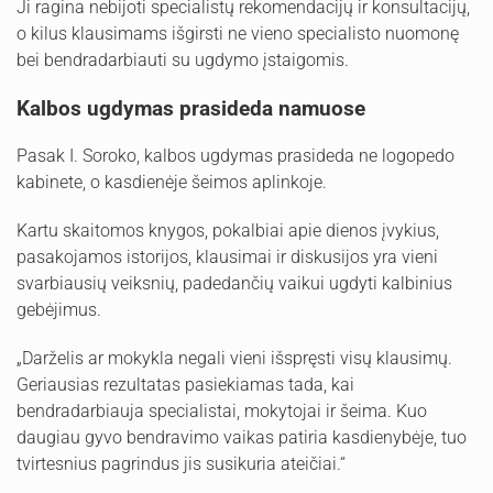
Ji ragina nebijoti specialistų rekomendacijų ir konsultacijų,
o kilus klausimams išgirsti ne vieno specialisto nuomonę
bei bendradarbiauti su ugdymo įstaigomis.
Kalbos ugdymas prasideda namuose
Pasak I. Soroko, kalbos ugdymas prasideda ne logopedo
kabinete, o kasdienėje šeimos aplinkoje.
Kartu skaitomos knygos, pokalbiai apie dienos įvykius,
pasakojamos istorijos, klausimai ir diskusijos yra vieni
svarbiausių veiksnių, padedančių vaikui ugdyti kalbinius
gebėjimus.
„Darželis ar mokykla negali vieni išspręsti visų klausimų.
Geriausias rezultatas pasiekiamas tada, kai
bendradarbiauja specialistai, mokytojai ir šeima. Kuo
daugiau gyvo bendravimo vaikas patiria kasdienybėje, tuo
tvirtesnius pagrindus jis susikuria ateičiai.“