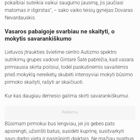
pokalbiai suteikia vaikui saugumo jausmą, jis jaučiasi
matomas ir išgirstas“, – sako vaiko teisių gynėjas Dovaras
Nevardauskis.
Vasaros pabaigoje svarbiau ne skaityti, o
mokytis savarankiškumo
Lietuvos įtraukties švietime centro Autizmo spektro
sutrikimų grupės vadovė Gintarė Šatė pabrėžia, kad vasara
pirmiausia skirta poilsiui, todėl paskutinėmis savaitėmis
prieš mokyklą nereikėtų skubėti intensyviai mokyti būsimo
pirmoko skaityti, rašyti ar skaičiuoti.
Kur kas daugiau dėmesio galima skirti savarankiškumui.
Reklama:
Būsimam pirmokui bus lengviau, jei jis gebės pats
apsirengti, užsirišti batus, susidėti kuprinę, susitvarkyti
savo darbo vietą ir pasirūpinti daiktais. Ne mažiau svarbus