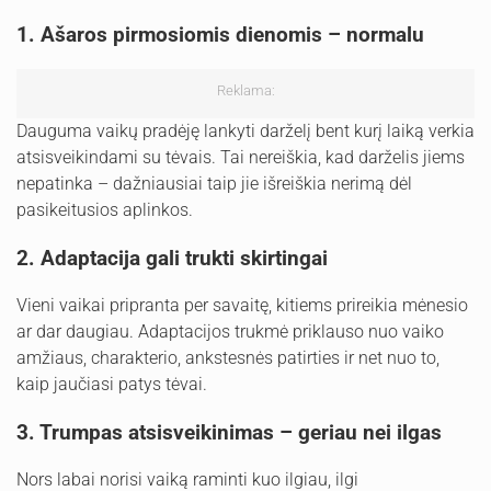
1. Ašaros pirmosiomis dienomis – normalu
Reklama:
Dauguma vaikų pradėję lankyti darželį bent kurį laiką verkia
atsisveikindami su tėvais. Tai nereiškia, kad darželis jiems
nepatinka – dažniausiai taip jie išreiškia nerimą dėl
pasikeitusios aplinkos.
2. Adaptacija gali trukti skirtingai
Vieni vaikai pripranta per savaitę, kitiems prireikia mėnesio
ar dar daugiau. Adaptacijos trukmė priklauso nuo vaiko
amžiaus, charakterio, ankstesnės patirties ir net nuo to,
kaip jaučiasi patys tėvai.
3. Trumpas atsisveikinimas – geriau nei ilgas
Nors labai norisi vaiką raminti kuo ilgiau, ilgi