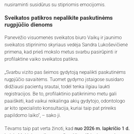
nusiraminti susidūrus su stipriomis emocijomis.
Sveikatos patikros nepalikite paskutinėms
rugpjūčio dienoms
Panevėžio visuomenės sveikatos biuro Vaikų ir jaunimo
sveikatos stiprinimo skyriaus vedėja Sandra Lukoševičienė
primena, kad prieš mokslo metus svarbu pasirūpinti ir
profilaktine vaiko sveikatos patikra.
„Svarbu vizito pas šeimos gydytoją nepalikti paskutinėms
rugpjūčio savaitėms. Tuomet gydymo įstaigose susidaro
didžiausi pacientų srautai, todėl tenka ilgiau laukti
registracijos. Be to, profilaktinio patikrinimo metu gali
paaiškėti, kad vaikui reikalinga akių gydytojo, odontologo
ar kito specialisto konsultacija, kuriai taip pat prireiks
papildomo laiko“, – sako ji.
Tėvams taip pat verta žinoti, kad
nuo 2026 m. lapkričio 1 d.