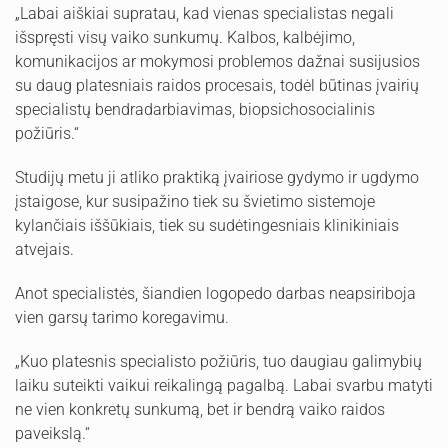
„Labai aiškiai supratau, kad vienas specialistas negali
išspręsti visų vaiko sunkumų. Kalbos, kalbėjimo,
komunikacijos ar mokymosi problemos dažnai susijusios
su daug platesniais raidos procesais, todėl būtinas įvairių
specialistų bendradarbiavimas, biopsichosocialinis
požiūris.“
Studijų metu ji atliko praktiką įvairiose gydymo ir ugdymo
įstaigose, kur susipažino tiek su švietimo sistemoje
kylančiais iššūkiais, tiek su sudėtingesniais klinikiniais
atvejais.
Anot specialistės, šiandien logopedo darbas neapsiriboja
vien garsų tarimo koregavimu.
„Kuo platesnis specialisto požiūris, tuo daugiau galimybių
laiku suteikti vaikui reikalingą pagalbą. Labai svarbu matyti
ne vien konkretų sunkumą, bet ir bendrą vaiko raidos
paveikslą.“