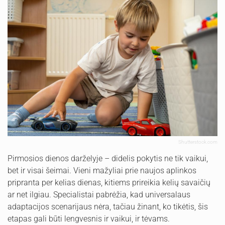
Shutterstock.com
Pirmosios dienos darželyje – didelis pokytis ne tik vaikui,
bet ir visai šeimai. Vieni mažyliai prie naujos aplinkos
pripranta per kelias dienas, kitiems prireikia kelių savaičių
ar net ilgiau. Specialistai pabrėžia, kad universalaus
adaptacijos scenarijaus nėra, tačiau žinant, ko tikėtis, šis
etapas gali būti lengvesnis ir vaikui, ir tėvams.