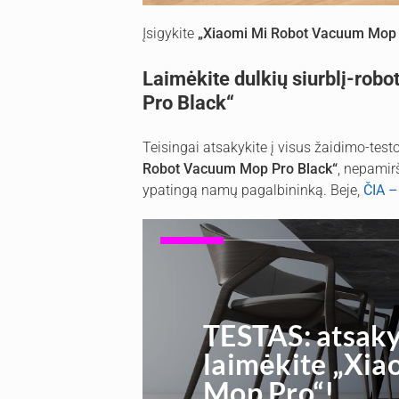
Įsigykite
„Xiaomi Mi Robot Vacuum Mop
Laimėkite dulkių siurblį-ro
Pro Black“
Teisingai atsakykite į visus žaidimo-test
Robot Vacuum Mop Pro Black“
, nepamirš
ypatingą namų pagalbininką. Beje,
ČIA –