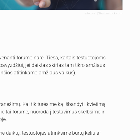
sdecoret | Shutterstock.com
gyvenanti forumo narė. Tiesa, kartais testuotojoms
pavyzdžiui, jei daiktas skirtas tam tikro amžiaus
rinčios atitinkamo amžiaus vaikus).
ranešimų. Kai tik turėsime ką išbandyti, kvietimą
ie tai forume, nuoroda į testavimus skelbsime ir
oje.
e daiktų, testuotojas atrinksime burtų keliu ar