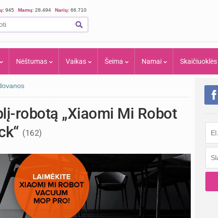
ių:
945
Mamų:
28.494
Narių:
66.710
Nėštumas
Vaikas
Šeima
Namai
Skaičiuoklės
 dovanos
blį-robotą „Xiaomi Mi Robot
ck“
(162)