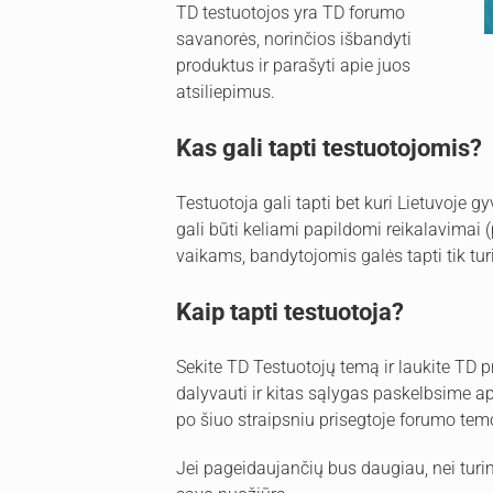
TD testuotojos yra TD forumo
savanorės, norinčios išbandyti
produktus ir parašyti apie juos
atsiliepimus.
Kas gali tapti testuotojomis?
Testuotoja gali tapti bet kuri Lietuvoje 
gali būti keliami papildomi reikalavimai (
vaikams, bandytojomis galės tapti tik tu
Kaip tapti testuotoja?
Sekite TD Testuotojų temą ir laukite TD p
dalyvauti ir kitas sąlygas paskelbsime ap
po šiuo straipsniu prisegtoje forumo tem
Jei pageidaujančių bus daugiau, nei turim