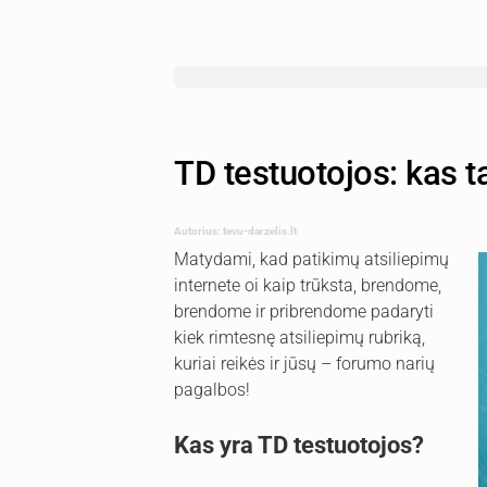
TD testuotojos: kas ta
Autorius: tevu-darzelis.lt
Matydami, kad patikimų atsiliepimų
internete oi kaip trūksta, brendome,
brendome ir pribrendome padaryti
kiek rimtesnę atsiliepimų rubriką,
kuriai reikės ir jūsų – forumo narių
pagalbos!
Kas yra TD testuotojos?