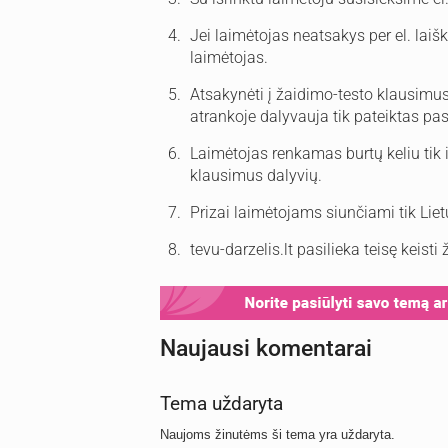
Jei laimėtojas neatsakys per el. laišk
laimėtojas.
Atsakynėti į žaidimo-testo klausimus g
atrankoje dalyvauja tik pateiktas pa
Laimėtojas renkamas burtų keliu tik i
klausimus dalyvių.
Prizai laimėtojams siunčiami tik Lietu
tevu-darzelis.lt pasilieka teisę keisti
Naujausi komentarai
Tema uždaryta
Naujoms žinutėms ši tema yra uždaryta.