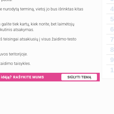
Taip,
4
e nurodytą terminą, vietoj jo bus išrinktas kitas
cikla
ovulia
5
alite tiek kartų, kiek norite, bet laimėtojų
6
skutinis atsakymas.
Sveik
7
š teisingai atsakiusių į visus žaidimo-testo
recept
proge
8
vos teritorijoje.
9
 žaidimo taisykles.
1