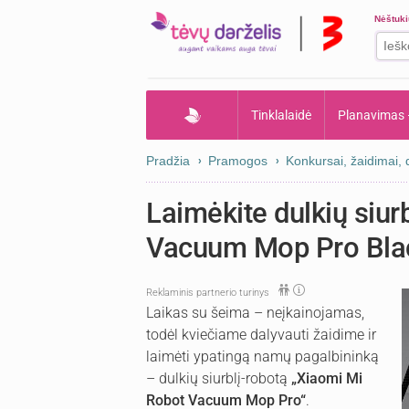
Nėštuk
Tinklalaidė
Planavimas
Pradžia
Pramogos
Konkursai, žaidimai,
Laimėkite dulkių siur
Vacuum Mop Pro Bla
Reklaminis partnerio turinys
Laikas su šeima – neįkainojamas,
todėl kviečiame dalyvauti žaidime ir
laimėti ypatingą namų pagalbininką
– dulkių siurblį-robotą
„Xiaomi Mi
Robot Vacuum Mop Pro“
.