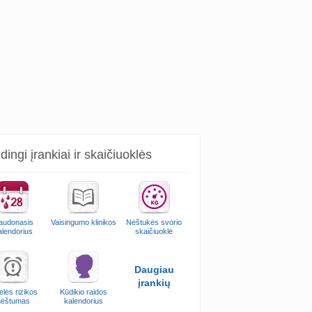
ingi įrankiai ir skaičiuoklės
audonasis
Vaisingumo klinikos
Nėštukės svorio
alendorius
skaičiuoklė
Daugiau
įrankių
elės rizikos
Kūdikio raidos
nėštumas
kalendorius