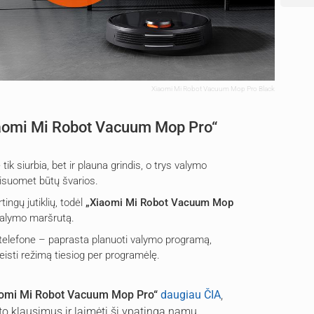
Xiaomi Mi Robot Vacuum Mop Pro Black
Xiaomi Mi Robot Vacuum Mop Pro“
tik siurbia, bet ir plauna grindis, o trys valymo
visuomet būtų švarios.
tingų jutiklių, todėl
„Xiaomi Mi Robot Vacuum Mop
valymo maršrutą.
o telefone – paprasta planuoti valymo programą,
eisti režimą tiesiog per programėlę.
aomi Mi Robot Vacuum Mop Pro“
daugiau ČIA
,
to klausimus ir laimėti šį ypatingą namų