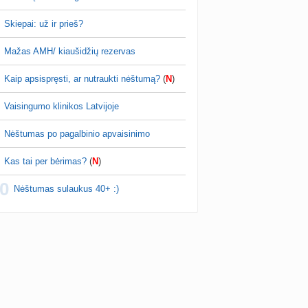
 progesteronas tikrinamas 21ciklo diena jeigu
s trunka 28 dienas. Atitinkamai- 7diena po
Skiepai: už ir prieš?
cijos ir tuo parodo, ar ivyko ovuliacija…
Mažas AMH/ kiaušidžių rezervas
Amuleda
prieš 2 val.
Vaisingumo klinikos Latvijoje
Kaip apsispręsti, ar nutraukti nėštumą?
(
N
)
a, paprašyk Marinos ir atsiųs elektroniniu paštu
Vaisingumo klinikos Latvijoje
ą, parodysi vaistinėje Lietuvoje ir parduos
sterono. Jokio skirtumo Utrogest ar…
Nėštumas po pagalbinio apvaisinimo
Kas tai per bėrimas?
(
N
)
0
Nėštumas sulaukus 40+ :)