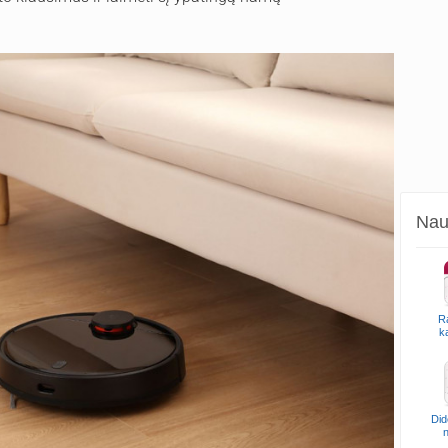
Naud
R
k
Did