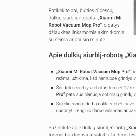
Patikėkite dalį buities rūpesčių
dulkių siurbliui-robotui
„Xiaomi Mi
Robot Vacuum Mop Pro“
, o patys
džiaukitės linksmomis akimirkomis
su šeima ar poilsio minute.
Apie dulkių siurblį-robotą „
„Xiaomi Mi Robot Vacuum Mop Pro“
ne 
režimai užtikrina, kad namuose grindys 
Šis dulkių siurblys-robotas turi net 12 skir
Pro“
pats susiplanuoja optimalų grindų 
Siurblio-roboto darbą galite stebėti sav
nustatyti įrenginio darbo valandas ar pak
Sužinokite apie dulkių siurblį-robotą
„Xi
tuomet bus lengva atsakyti į žaidimo-tes