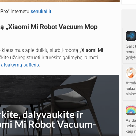
 Pro“
internetu
senukai.lt
.
botą „Xiaomi Mi Robot Vacuum Mop
Galit 
o klausimus apie dulkių siurblį-robotą
„Xiaomi Mi
nemaža
kite užsiregistruoti ir turėsite galimybę laimėti
gydyt
 atsakymų sufleris
.
Atrod
reikia
aiskes
Aš da
sekma
kaip 