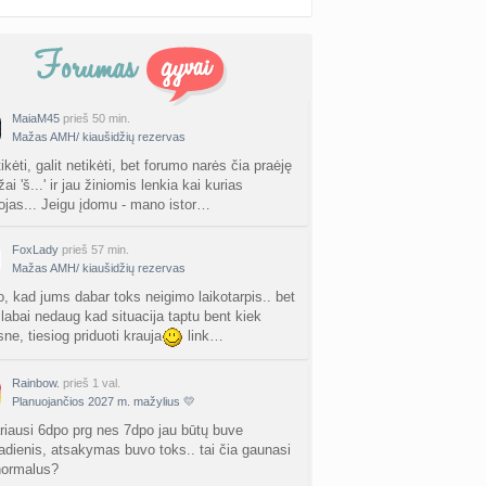
MaiaM45
prieš 50 min.
Mažas AMH/ kiaušidžių rezervas
tikėti, galit netikėti, bet forumo narės čia praėję
i 'š...' ir jau žiniomis lenkia kai kurias
ojas... Jeigu įdomu - mano istor…
FoxLady
prieš 57 min.
Mažas AMH/ kiaušidžių rezervas
o, kad jums dabar toks neigimo laikotarpis.. bet
 labai nedaug kad situacija taptu bent kiek
ne, tiesiog priduoti krauja
link…
Rainbow.
prieš 1 val.
Planuojančios 2027 m. mažylius 💛
riausi 6dpo prg nes 7dpo jau būtų buve
dienis, atsakymas buvo toks.. tai čia gaunasi
normalus?