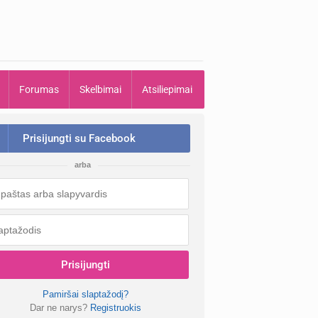
Forumas
Skelbimai
Atsiliepimai
Prisijungti su Facebook
arba
Prisijungti
Pamiršai slaptažodį?
Dar ne narys?
Registruokis