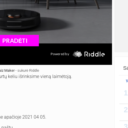
Sa
iz Maker
- sukurė Riddle
…
urtų keliu išrinksime vieną laimėtoją.
T
1
Taaai
daug 
2
greit
e apačioje 2021 04 05.
3
. paštu.