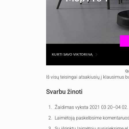
Qu
Iš visų teisingai atsakiusių į klausimus b
Svarbu žinoti
Žaidimas vyksta 2021 03 20–04 02.
Laimėtoją paskelbsime komentaruos
Su išrinktu laimėtoju susisieksime el