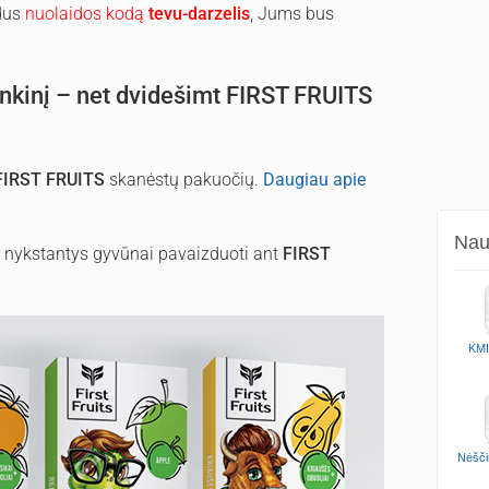
edus
nuolaidos kodą
tevu-darzelis
, Jums bus
nkinį – net dvidešimt FIRST FRUITS
FIRST FRUITS
skanėstų
pakuočių.
Daugiau apie
Naud
e nykstantys gyvūnai pavaizduoti ant
FIRST
KMI
Nėšči