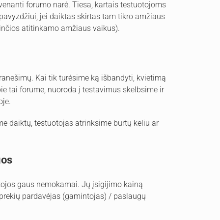
gyvenanti forumo narė. Tiesa, kartais testuotojoms
pavyzdžiui, jei daiktas skirtas tam tikro amžiaus
rinčios atitinkamo amžiaus vaikus).
ranešimų. Kai tik turėsime ką išbandyti, kvietimą
ie tai forume, nuoroda į testavimus skelbsime ir
oje.
e daiktų, testuotojas atrinksime burtų keliu ar
gos
tojos gaus nemokamai. Jų įsigijimo kainą
prekių pardavėjas (gamintojas) / paslaugų