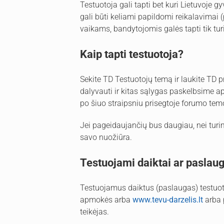
Testuotoja gali tapti bet kuri Lietuvoje 
gali būti keliami papildomi reikalavimai (
vaikams, bandytojomis galės tapti tik tu
Kaip tapti testuotoja?
Sekite TD Testuotojų temą ir laukite TD p
dalyvauti ir kitas sąlygas paskelbsime ap
po šiuo straipsniu prisegtoje forumo tem
Jei pageidaujančių bus daugiau, nei turim
savo nuožiūra.
Testuojami daiktai ar paslau
Testuojamus daiktus (paslaugas) testuo
apmokės arba
www.tevu-darzelis.lt
arba 
teikėjas.