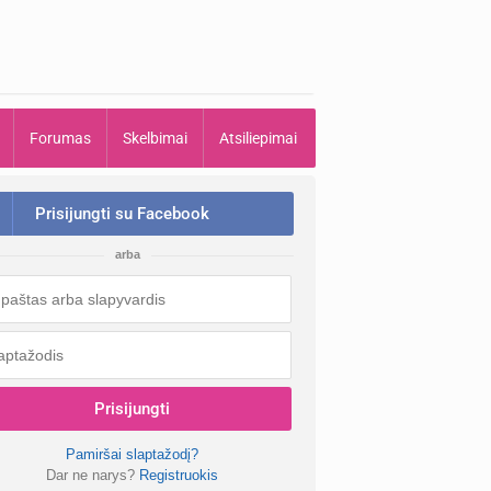
Forumas
Skelbimai
Atsiliepimai
Prisijungti su Facebook
arba
Prisijungti
Pamiršai slaptažodį?
Dar ne narys?
Registruokis