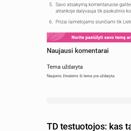
Savo atsakymą komentaruose galite pat
atrankoje dalyvauja tik paskutinis k
Prizai laimėtojams siunčiami tik Lietu
Naujausi komentarai
Tema uždaryta
Naujoms žinutėms ši tema yra uždaryta.
TD testuotojos: kas ta