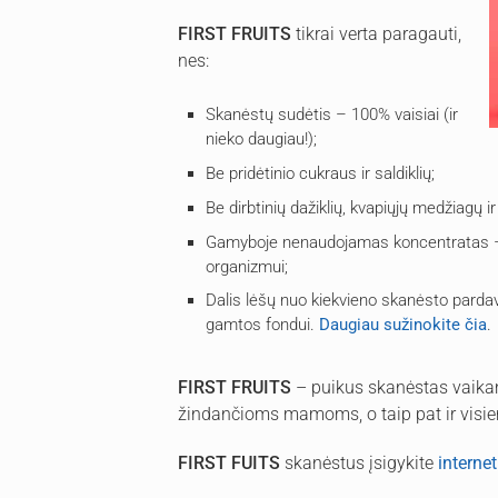
FIRST FRUITS
tikrai verta paragauti,
nes:
Skanėstų sudėtis – 100% vaisiai (ir
nieko daugiau!);
Be pridėtinio cukraus ir saldiklių;
Be dirbtinių dažiklių, kvapiųjų medžiagų i
Gamyboje nenaudojamas koncentratas – 
organizmui;
Dalis lėšų nuo kiekvieno skanėsto parda
gamtos fondui.
Daugiau sužinokite čia
.
FIRST FRUITS
– puikus skanėstas vaika
žindančioms mamoms, o taip pat ir visiem
FIRST FUITS
skanėstus įsigykite
interne