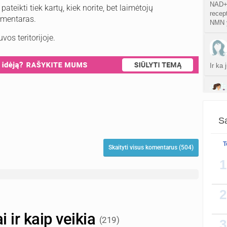
NAD+ 
eikti tiek kartų, kiek norite, bet laimėtojų
recept
omentaras.
NMN y
vos teritorijoje.
Ir ka
Yra, 
Sa
T
Skaityti visus komentarus (504)
Ziurej
siuos 
1
ispudi
2
i ir kaip veikia
(219)
3