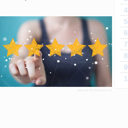
4
5
6
7
8
9
1
sdecoret | Shutterstock.com