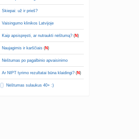
Skiepai: už ir prieš?
Vaisingumo klinikos Latvijoje
Kaip apsispręsti, ar nutraukti nėštumą?
(
N
)
Naujagimis ir karščiais
(
N
)
Nėštumas po pagalbinio apvaisinimo
Ar NIPT tyrimo rezultatai būna klaidingi?
(
N
)
0
Nėštumas sulaukus 40+ :)