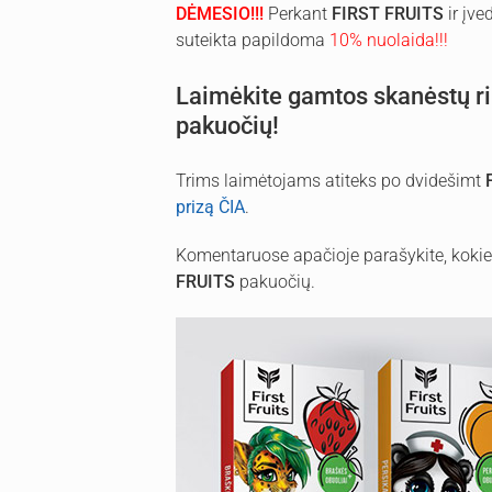
DĖMESIO!!!
Perkant
FIRST FRUITS
ir įv
suteikta papildoma
10% nuolaida!!!
Laimėkite gamtos skanėstų ri
pakuočių!
Trims laimėtojams atiteks po dvidešimt
prizą ČIA
.
Komentaruose apačioje parašykite, koki
FRUITS
pakuočių.