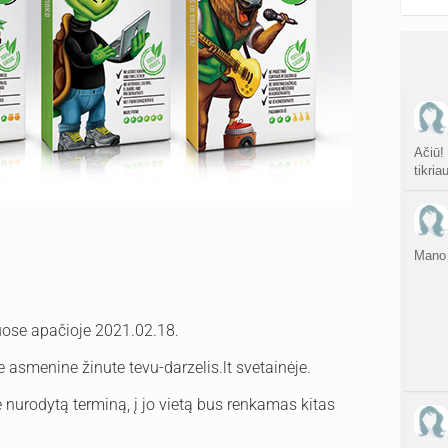
Ačiū!
tikria
Mano 
ose apačioje 2021.02.18.
e asmenine žinute tevu-darzelis.lt svetainėje.
e nurodytą terminą, į jo vietą bus renkamas kitas