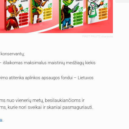
FIRST FRUITS skanėstai
r konservantų;
išlaikomas maksimalus maistinių medžiagų kiekis
vimo atitenka aplinkos apsaugos fondui – Lietuvos
ms nuo vienerių metų, besilaukiančioms ir
s, kurie nori sveikai ir skaniai pasmaguriauti.
tu
.