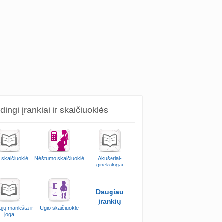
ingi įrankiai ir skaičiuoklės
 skaičiuoklė
Nėštumo skaičiuoklė
Akušeriai-
ginekologai
Daugiau
įrankių
ųjų mankšta ir
Ūgio skaičiuoklė
joga