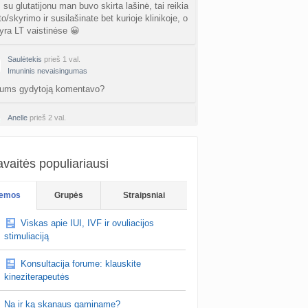
su glutatijonu man buvo skirta lašinė, tai reikia
o/skyrimo ir susilašinate bet kurioje klinikoje, o
ra LT vaistinėse 😀
Saulėtekis
prieš 1 val.
Imuninis nevaisingumas
 jums gydytoją komentavo?
Anelle
prieš 2 val.
Imuninis nevaisingumas
keletas ANA truputi teigiami
vaitės populiariausi
Sunlady
prieš 2 val.
Planuojančios 2027 m. mažylius 💛
emos
Grupės
Straipsniai
au proto industrija, kur kaip tik buvo tema apie
iklotus ir ju kokybe. Tai tikrai padare gera
Viskas apie IUI, IVF ir ovuliacijos
. Nusipirkau ir dienininius ir m…
stimuliaciją
Konsultacija forume: klauskite
kineziterapeutės
Na ir ką skanaus gaminame?