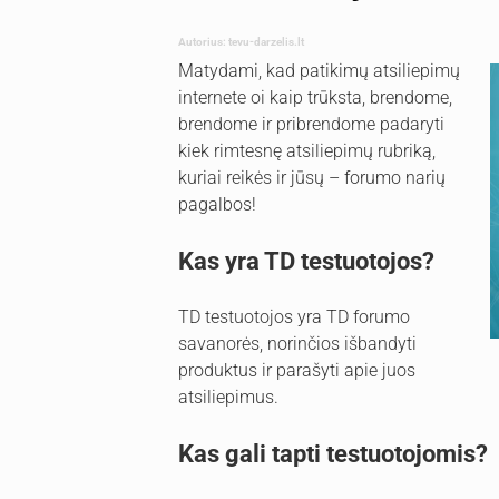
Autorius: tevu-darzelis.lt
Matydami, kad patikimų atsiliepimų
internete oi kaip trūksta, brendome,
brendome ir pribrendome padaryti
kiek rimtesnę atsiliepimų rubriką,
kuriai reikės ir jūsų – forumo narių
pagalbos!
Kas yra TD testuotojos?
TD testuotojos yra TD forumo
savanorės, norinčios išbandyti
produktus ir parašyti apie juos
atsiliepimus.
Kas gali tapti testuotojomis?