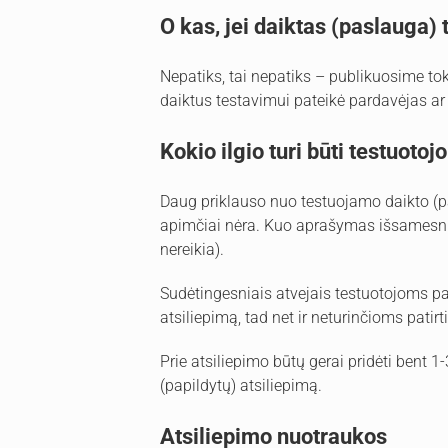
O kas, jei daiktas (paslauga) 
Nepatiks, tai nepatiks – publikuosime tokį a
daiktus testavimui pateikė pardavėjas ar
Kokio ilgio turi būti testuotoj
Daug priklauso nuo testuojamo daikto (pa
apimčiai nėra. Kuo aprašymas išsamesnis, t
nereikia).
Sudėtingesniais atvejais testuotojoms pa
atsiliepimą, tad net ir neturinčioms patirt
Prie atsiliepimo būtų gerai pridėti bent 1
(papildytų) atsiliepimą.
Atsiliepimo nuotraukos