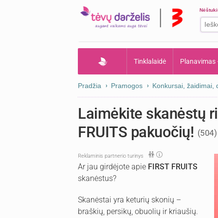
Nėštuk
Tinklalaidė
Planavimas
Pradžia
Pramogos
Konkursai, žaidimai,
Laimėkite skanėstų ri
FRUITS pakuočių!
(504)
Reklaminis partnerio turinys
Ar jau girdėjote apie
FIRST FRUITS
skanėstus?
Skanėstai yra keturių skonių –
braškių, persikų, obuolių ir kriaušių.