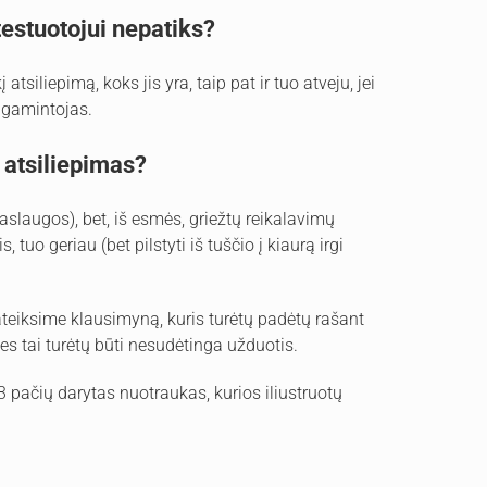
testuotojui nepatiks?
tsiliepimą, koks jis yra, taip pat ir tuo atveju, jei
 gamintojas.
o atsiliepimas?
slaugos), bet, iš esmės, griežtų reikalavimų
uo geriau (bet pilstyti iš tuščio į kiaurą irgi
teiksime klausimyną, kuris turėtų padėtų rašant
ies tai turėtų būti nesudėtinga užduotis.
-3 pačių darytas nuotraukas, kurios iliustruotų