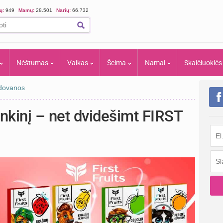
ių:
949
Mamų:
28.501
Narių:
66.732
Nėštumas
Vaikas
Šeima
Namai
Skaičiuoklės
 dovanos
nkinį – net dvidešimt FIRST