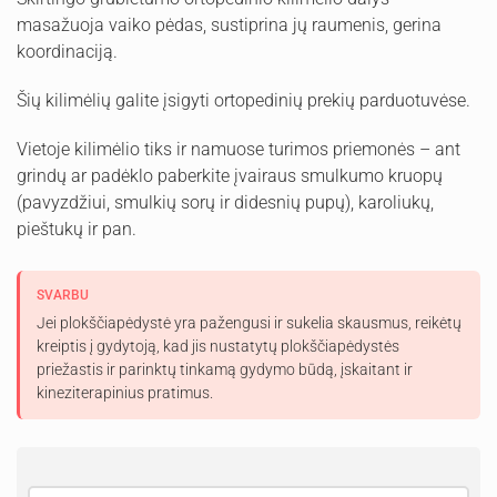
masažuoja vaiko pėdas, sustiprina jų raumenis, gerina
koordinaciją.
Šių kilimėlių galite įsigyti ortopedinių prekių parduotuvėse.
Vietoje kilimėlio tiks ir namuose turimos priemonės – ant
grindų ar padėklo paberkite įvairaus smulkumo kruopų
(pavyzdžiui, smulkių sorų ir didesnių pupų), karoliukų,
pieštukų ir pan.
SVARBU
Jei plokščiapėdystė yra pažengusi ir sukelia skausmus, reikėtų
kreiptis į gydytoją, kad jis nustatytų plokščiapėdystės
priežastis ir parinktų tinkamą gydymo būdą, įskaitant ir
kineziterapinius pratimus.