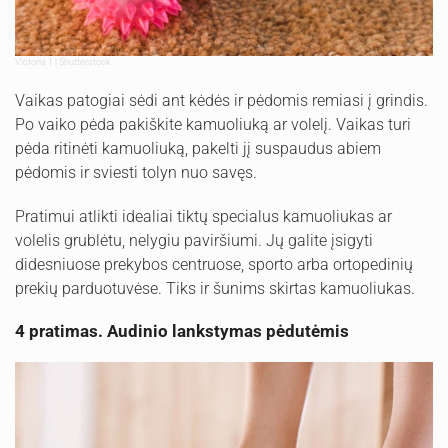
Victoria 1 | Shutterstock
Vaikas patogiai sėdi ant kėdės ir pėdomis remiasi į grindis.
Po vaiko pėda pakiškite kamuoliuką ar volelį. Vaikas turi
pėda ritinėti kamuoliuką, pakelti jį suspaudus abiem
pėdomis ir sviesti tolyn nuo savęs.
Pratimui atlikti idealiai tiktų specialus kamuoliukas ar
volelis grublėtu, nelygiu paviršiumi. Jų galite įsigyti
didesniuose prekybos centruose, sporto arba ortopedinių
prekių parduotuvėse. Tiks ir šunims skirtas kamuoliukas.
4 pratimas. Audinio lankstymas pėdutėmis