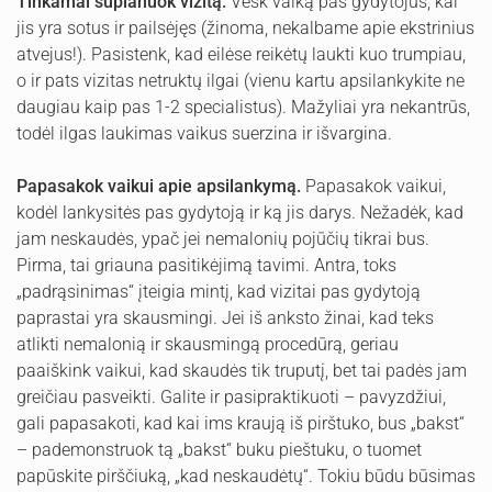
Tinkamai suplanuok vizitą.
Vesk vaiką pas gydytojus, kai
jis yra sotus ir pailsėjęs (žinoma, nekalbame apie ekstrinius
atvejus!). Pasistenk, kad eilėse reikėtų laukti kuo trumpiau,
o ir pats vizitas netruktų ilgai (vienu kartu apsilankykite ne
daugiau kaip pas 1-2 specialistus). Mažyliai yra nekantrūs,
todėl ilgas laukimas vaikus suerzina ir išvargina.
Papasakok vaikui apie apsilankymą.
Papasakok vaikui,
kodėl lankysitės pas gydytoją ir ką jis darys. Nežadėk, kad
jam neskaudės, ypač jei nemalonių pojūčių tikrai bus.
Pirma, tai griauna pasitikėjimą tavimi. Antra, toks
„padrąsinimas“ įteigia mintį, kad vizitai pas gydytoją
paprastai yra skausmingi. Jei iš anksto žinai, kad teks
atlikti nemalonią ir skausmingą procedūrą, geriau
paaiškink vaikui, kad skaudės tik truputį, bet tai padės jam
greičiau pasveikti. Galite ir pasipraktikuoti – pavyzdžiui,
gali papasakoti, kad kai ims kraują iš pirštuko, bus „bakst“
– pademonstruok tą „bakst“ buku pieštuku, o tuomet
papūskite pirščiuką, „kad neskaudėtų“. Tokiu būdu būsimas