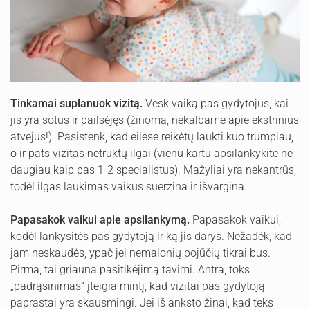
Tinkamai suplanuok vizitą.
Vesk vaiką pas gydytojus, kai
jis yra sotus ir pailsėjęs (žinoma, nekalbame apie ekstrinius
atvejus!). Pasistenk, kad eilėse reikėtų laukti kuo trumpiau,
o ir pats vizitas netruktų ilgai (vienu kartu apsilankykite ne
daugiau kaip pas 1-2 specialistus). Mažyliai yra nekantrūs,
todėl ilgas laukimas vaikus suerzina ir išvargina.
Papasakok vaikui apie apsilankymą.
Papasakok vaikui,
kodėl lankysitės pas gydytoją ir ką jis darys. Nežadėk, kad
jam neskaudės, ypač jei nemalonių pojūčių tikrai bus.
Pirma, tai griauna pasitikėjimą tavimi. Antra, toks
„padrąsinimas“ įteigia mintį, kad vizitai pas gydytoją
paprastai yra skausmingi. Jei iš anksto žinai, kad teks