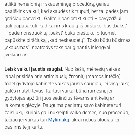
atlikti nemalonią ir skausmingą procedūrą, geriau
paaiškink vaikui, kad skaudės tik truputį, bet tai padės jam
greičiau pasveikti. Galite ir pasipraktikuoti – pavyzdžiui,
gali papasakoti, kad kai ims kraują iš pirštuko, bus „bakst“
– pademonstruok tą „bakst“ buku pieštuku, o tuomet
papūskite pirščiuką, „kad neskaudėtų“. Tokiu būdu būsimas
„skausmas“ neatrodys toks bauginantis ir lengvai
įveikiamas.
Leisk vaikui jaustis saugiai.
Nuo šešių mėnesių vaikas
labai prisiriša prie artimiausių žmonių (mamos ir tėčio),
todėl gydytojo kabinete vaikas jausis saugiau, jei visą laiką
galės matyti tėvus. Kartasi vaikai būna ramesni, jei
gydytojas apžiūri juos sėdinčius tėvams ant kelių ar
laikomus glėbyje. Dauguma pediatrų savo kabinete turi
žaisliukų, kuriais gali nukreipti vaiko dėmesį nuo procedūrų,
tačiau jei vaikas turi
Mylimuką
, tikrai nebus blogiau jei
pasiimsite jį kartu.