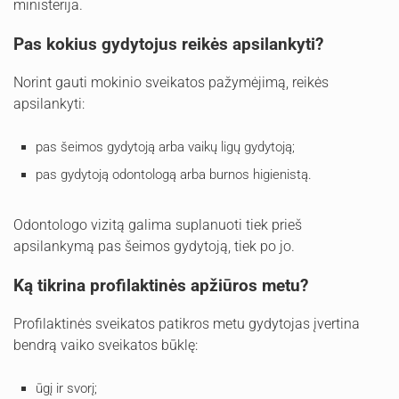
ministerija.
Pas kokius gydytojus reikės apsilankyti?
Norint gauti mokinio sveikatos pažymėjimą, reikės
apsilankyti:
pas šeimos gydytoją arba vaikų ligų gydytoją;
pas gydytoją odontologą arba burnos higienistą.
Odontologo vizitą galima suplanuoti tiek prieš
apsilankymą pas šeimos gydytoją, tiek po jo.
Ką tikrina profilaktinės apžiūros metu?
Profilaktinės sveikatos patikros metu gydytojas įvertina
bendrą vaiko sveikatos būklę:
ūgį ir svorį;