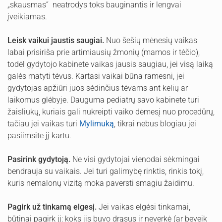
„skausmas“ neatrodys toks bauginantis ir lengvai
įveikiamas.
Leisk vaikui jaustis saugiai.
Nuo šešių mėnesių vaikas
labai prisiriša prie artimiausių žmonių (mamos ir tėčio),
todėl gydytojo kabinete vaikas jausis saugiau, jei visą laiką
galės matyti tėvus. Kartasi vaikai būna ramesni, jei
gydytojas apžiūri juos sėdinčius tėvams ant kelių ar
laikomus glėbyje. Dauguma pediatrų savo kabinete turi
žaisliukų, kuriais gali nukreipti vaiko dėmesį nuo procedūrų,
tačiau jei vaikas turi
Mylimuką
, tikrai nebus blogiau jei
pasiimsite jį kartu.
Pasirink gydytoją.
Ne visi gydytojai vienodai sėkmingai
bendrauja su vaikais. Jei turi galimybę rinktis, rinkis tokį,
kuris nemalonų vizitą moka paversti smagiu žaidimu.
Pagirk už tinkamą elgesį.
Jei vaikas elgėsi tinkamai,
būtinai pagirk jį: koks jis buvo drąsus ir neverkė (ar beveik