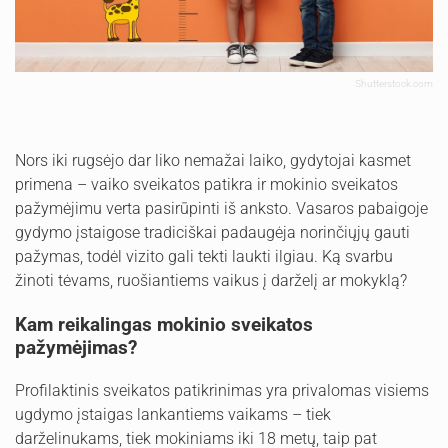
Shutterstock.com
Nors iki rugsėjo dar liko nemažai laiko, gydytojai kasmet
primena – vaiko sveikatos patikra ir mokinio sveikatos
pažymėjimu verta pasirūpinti iš anksto. Vasaros pabaigoje
gydymo įstaigose tradiciškai padaugėja norinčiųjų gauti
pažymas, todėl vizito gali tekti laukti ilgiau. Ką svarbu
žinoti tėvams, ruošiantiems vaikus į darželį ar mokyklą?
Kam reikalingas mokinio sveikatos
pažymėjimas?
Profilaktinis sveikatos patikrinimas yra privalomas visiems
ugdymo įstaigas lankantiems vaikams – tiek
darželinukams, tiek mokiniams iki 18 metų, taip pat