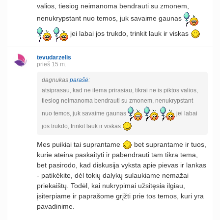
valios, tiesiog neimanoma bendrauti su zmonem,
nenukrypstant nuo temos, juk savaime gaunas
jei labai jos trukdo, trinkit lauk ir viskas
tevudarzelis
prieš 15 m.
dagnukas
parašė
:
atsiprasau, kad ne itema prirasiau, tikrai ne is piktos valios,
tiesiog neimanoma bendrauti su zmonem, nenukrypstant
nuo temos, juk savaime gaunas
jei labai
jos trukdo, trinkit lauk ir viskas
Mes puikiai tai suprantame
bet suprantame ir tuos,
kurie ateina paskaityti ir pabendrauti tam tikra tema,
bet pasirodo, kad diskusija vyksta apie pievas ir lankas
- patikėkite, dėl tokių dalykų sulaukiame nemažai
priekaištų. Todėl, kai nukrypimai užsitęsia ilgiau,
įsiterpiame ir paprašome grįžti prie tos temos, kuri yra
pavadinime.