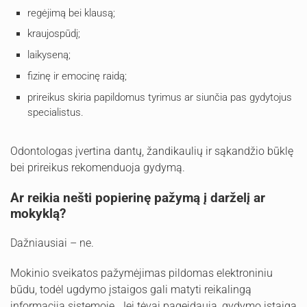
regėjimą bei klausą;
kraujospūdį;
laikyseną;
fizinę ir emocinę raidą;
prireikus skiria papildomus tyrimus ar siunčia pas gydytojus
specialistus.
Odontologas įvertina dantų, žandikaulių ir sąkandžio būklę
bei prireikus rekomenduoja gydymą.
Ar reikia nešti popierinę pažymą į darželį ar
mokyklą?
Dažniausiai – ne.
Mokinio sveikatos pažymėjimas pildomas elektroniniu
būdu, todėl ugdymo įstaigos gali matyti reikalingą
informaciją sistemoje. Jei tėvai pageidauja, gydymo įstaiga