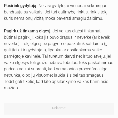
Pasirink gydytoją.
Ne visi gydytojai vienodai sėkmingai
bendrauja su vaikais. Jei turi galimybę rinktis, rinkis tokį,
kuris nemalonų vizitą moka paversti smagiu žaidimu.
Pagirk už tinkamą elgesį.
Jei vaikas elgėsi tinkamai,
būtinai pagirk jį: koks jis buvo drąsus ir neverkė (ar beveik
neverkė). Tokį elgesį be pagyrimo paskatink saldainiu (jį
gali įteikti ir gydytojas), lipduku ar apsilankymu vaiko
pamėgtoje kavinėje. Tai turėtum daryti net ir tuo atveju, jei
vaiko elgesys toli gražu nebuvo tobulas: toks paskatinimas
padeda vaikui suprasti, kad nemalonios procedūros ilgai
netrunka, o po jų visuomet laukia šis bei tas smagaus.
Todėl gali tikėtis, kad kito apsilankymo vaikas baiminsis
mažiau.
Reklama: