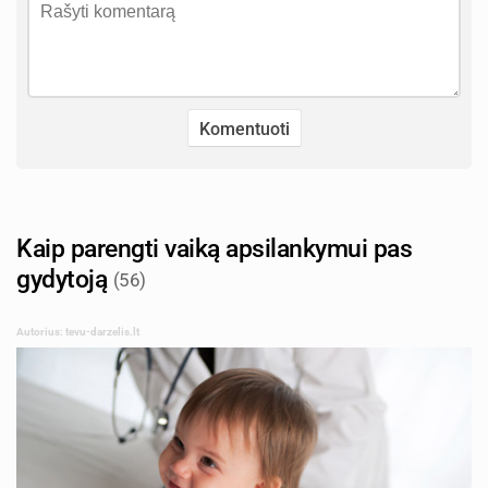
Kaip parengti vaiką apsilankymui pas
gydytoją
(56)
Autorius: tevu-darzelis.lt