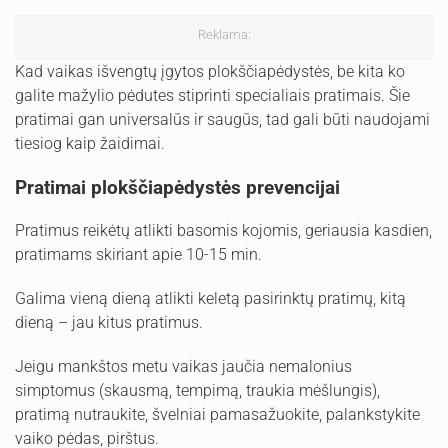
Reklama:
Kad vaikas išvengtų įgytos plokščiapėdystės, be kita ko
galite mažylio pėdutes stiprinti specialiais pratimais. Šie
pratimai gan universalūs ir saugūs, tad gali būti naudojami
tiesiog kaip žaidimai.
Pratimai plokščiapėdystės prevencijai
Pratimus reikėtų atlikti basomis kojomis, geriausia kasdien,
pratimams skiriant apie 10-15 min.
Galima vieną dieną atlikti keletą pasirinktų pratimų, kitą
dieną – jau kitus pratimus.
Jeigu mankštos metu vaikas jaučia nemalonius
simptomus (skausmą, tempimą, traukia mėšlungis),
pratimą nutraukite, švelniai pamasažuokite, palankstykite
vaiko pėdas, pirštus.