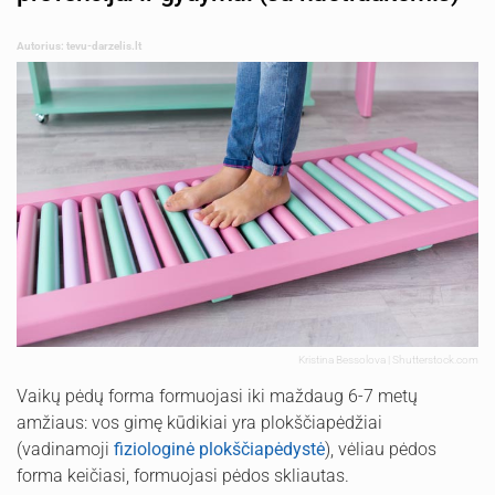
Autorius: tevu-darzelis.lt
Kristina Bessolova | Shutterstock.com
Vaikų pėdų forma formuojasi iki maždaug 6-7 metų
amžiaus: vos gimę kūdikiai yra plokščiapėdžiai
(vadinamoji
fiziologinė plokščiapėdystė
), vėliau pėdos
forma keičiasi, formuojasi pėdos skliautas.