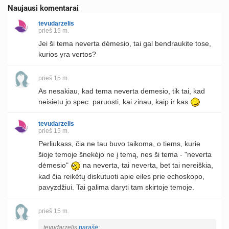
Naujausi komentarai
tevudarzelis
prieš 15 m.
Jei ši tema neverta dėmesio, tai gal bendraukite tose,
kurios yra vertos?
prieš 15 m.
As nesakiau, kad tema neverta demesio, tik tai, kad
neisietu jo spec. paruosti, kai zinau, kaip ir kas
tevudarzelis
prieš 15 m.
Perliukass, čia ne tau buvo taikoma, o tiems, kurie
šioje temoje šnekėjo ne į temą, nes ši tema - "neverta
dėmesio"
na neverta, tai neverta, bet tai nereiškia,
kad čia reikėtų diskutuoti apie eiles prie echoskopo,
pavyzdžiui. Tai galima daryti tam skirtoje temoje.
prieš 15 m.
tevudarzelis
parašė
: