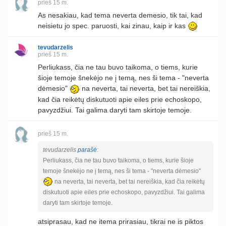
prieš 15 m.
As nesakiau, kad tema neverta demesio, tik tai, kad
neisietu jo spec. paruosti, kai zinau, kaip ir kas
tevudarzelis
prieš 15 m.
Perliukass, čia ne tau buvo taikoma, o tiems, kurie
šioje temoje šnekėjo ne į temą, nes ši tema - "neverta
dėmesio"
na neverta, tai neverta, bet tai nereiškia,
kad čia reikėtų diskutuoti apie eiles prie echoskopo,
pavyzdžiui. Tai galima daryti tam skirtoje temoje.
prieš 15 m.
tevudarzelis
parašė
:
Perliukass, čia ne tau buvo taikoma, o tiems, kurie šioje
temoje šnekėjo ne į temą, nes ši tema - "neverta dėmesio"
na neverta, tai neverta, bet tai nereiškia, kad čia reikėtų
diskutuoti apie eiles prie echoskopo, pavyzdžiui. Tai galima
daryti tam skirtoje temoje.
atsiprasau, kad ne itema prirasiau, tikrai ne is piktos