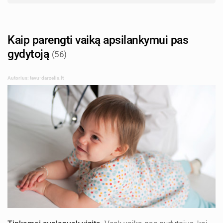
Kaip parengti vaiką apsilankymui pas
gydytoją
(56)
Autorius: tevu-darzelis.lt