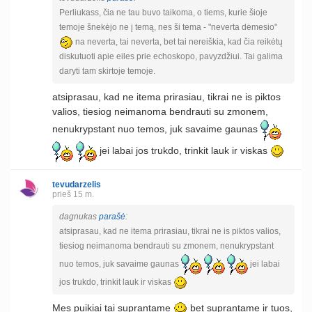
Perliukass, čia ne tau buvo taikoma, o tiems, kurie šioje
temoje šnekėjo ne į temą, nes ši tema - "neverta dėmesio"
na neverta, tai neverta, bet tai nereiškia, kad čia reikėtų
diskutuoti apie eiles prie echoskopo, pavyzdžiui. Tai galima
daryti tam skirtoje temoje.
atsiprasau, kad ne itema prirasiau, tikrai ne is piktos
valios, tiesiog neimanoma bendrauti su zmonem,
nenukrypstant nuo temos, juk savaime gaunas
jei labai jos trukdo, trinkit lauk ir viskas
tevudarzelis
prieš 15 m.
dagnukas
parašė
:
atsiprasau, kad ne itema prirasiau, tikrai ne is piktos valios,
tiesiog neimanoma bendrauti su zmonem, nenukrypstant
nuo temos, juk savaime gaunas
jei labai
jos trukdo, trinkit lauk ir viskas
Mes puikiai tai suprantame
bet suprantame ir tuos,