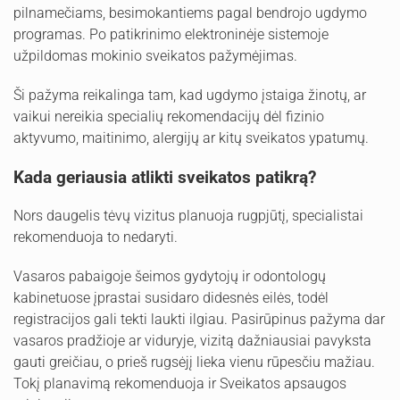
pilnamečiams, besimokantiems pagal bendrojo ugdymo
programas. Po patikrinimo elektroninėje sistemoje
užpildomas mokinio sveikatos pažymėjimas.
Ši pažyma reikalinga tam, kad ugdymo įstaiga žinotų, ar
vaikui nereikia specialių rekomendacijų dėl fizinio
aktyvumo, maitinimo, alergijų ar kitų sveikatos ypatumų.
Kada geriausia atlikti sveikatos patikrą?
Nors daugelis tėvų vizitus planuoja rugpjūtį, specialistai
rekomenduoja to nedaryti.
Vasaros pabaigoje šeimos gydytojų ir odontologų
kabinetuose įprastai susidaro didesnės eilės, todėl
registracijos gali tekti laukti ilgiau. Pasirūpinus pažyma dar
vasaros pradžioje ar viduryje, vizitą dažniausiai pavyksta
gauti greičiau, o prieš rugsėjį lieka vienu rūpesčiu mažiau.
Tokį planavimą rekomenduoja ir Sveikatos apsaugos