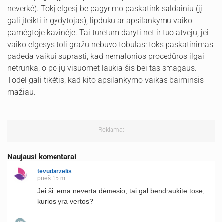
neverkė). Tokį elgesį be pagyrimo paskatink saldainiu (jį
gali įteikti ir gydytojas), lipduku ar apsilankymu vaiko
pamėgtoje kavinėje. Tai turėtum daryti net ir tuo atveju, jei
vaiko elgesys toli gražu nebuvo tobulas: toks paskatinimas
padeda vaikui suprasti, kad nemalonios procedūros ilgai
netrunka, o po jų visuomet laukia šis bei tas smagaus.
Todėl gali tikėtis, kad kito apsilankymo vaikas baiminsis
mažiau.
Reklama:
Naujausi komentarai
tevudarzelis
prieš 15 m.
Jei ši tema neverta dėmesio, tai gal bendraukite tose,
kurios yra vertos?