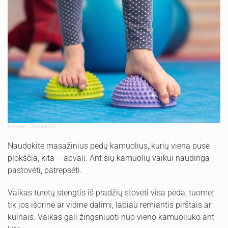
Microgen | Shutterstock
Naudokite masažinius pėdų kamuolius, kurių viena pusė
plokščia, kita – apvali. Ant šių kamuolių vaikui naudinga
pastovėti, patrepsėti.
Vaikas turėtų stengtis iš pradžių stovėti visa pėda, tuomet
tik jos išorine ar vidine dalimi, labiau remiantis pirštais ar
kulnais. Vaikas gali žingsniuoti nuo vieno kamuoliuko ant