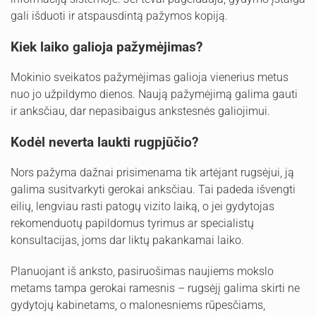
gali išduoti ir atspausdintą pažymos kopiją.
Kiek laiko galioja pažymėjimas?
Mokinio sveikatos pažymėjimas galioja vienerius metus
nuo jo užpildymo dienos. Naują pažymėjimą galima gauti
ir anksčiau, dar nepasibaigus ankstesnės galiojimui.
Kodėl neverta laukti rugpjūčio?
Nors pažyma dažnai prisimenama tik artėjant rugsėjui, ją
galima susitvarkyti gerokai anksčiau. Tai padeda išvengti
eilių, lengviau rasti patogų vizito laiką, o jei gydytojas
rekomenduotų papildomus tyrimus ar specialistų
konsultacijas, joms dar liktų pakankamai laiko.
Planuojant iš anksto, pasiruošimas naujiems mokslo
metams tampa gerokai ramesnis – rugsėjį galima skirti ne
gydytojų kabinetams, o malonesniems rūpesčiams,