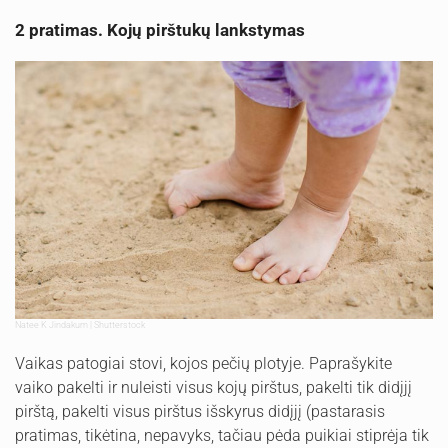
2 pratimas. Kojų pirštukų lankstymas
Natee K Jindakum | Shutterstock
Vaikas patogiai stovi, kojos pečių plotyje. Paprašykite
vaiko pakelti ir nuleisti visus kojų pirštus, pakelti tik didįjį
pirštą, pakelti visus pirštus išskyrus didįjį (pastarasis
pratimas, tikėtina, nepavyks, tačiau pėda puikiai stiprėja tik