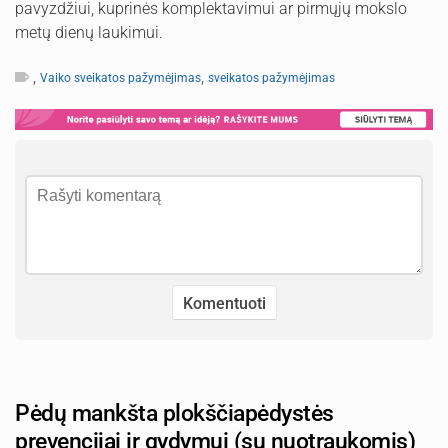
pavyzdžiui, kuprinės komplektavimui ar pirmųjų mokslo
metų dienų laukimui.
,
,
Vaiko sveikatos pažymėjimas
sveikatos pažymėjimas
Pėdų mankšta plokščiapėdystės
prevencijai ir gydymui (su nuotraukomis)