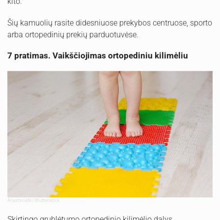
kito.
Šių kamuolių rasite didesniuose prekybos centruose, sporto
arba ortopedinių prekių parduotuvėse.
7 pratimas. Vaikščiojimas ortopediniu kilimėliu
AnastasiaNi | Shutterstock
Skirtingo grublėtumo ortopedinio kilimėlio dalys