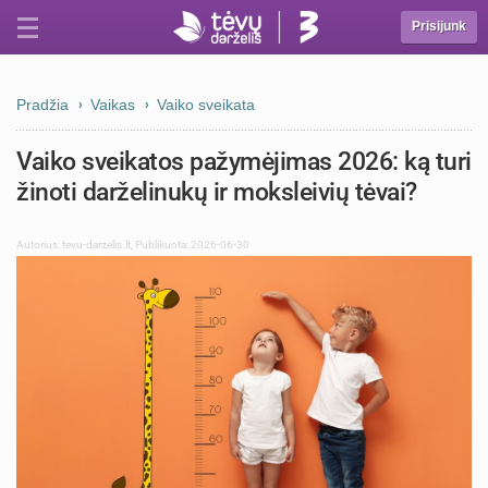
Prisijunk
Pradžia
Vaikas
Vaiko sveikata
Vaiko sveikatos pažymėjimas 2026: ką turi
žinoti darželinukų ir moksleivių tėvai?
Autorius:
tevu-darzelis.lt
,
Publikuota: 2026-06-30