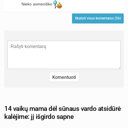
Nieko asmeniško
Skaityti visus komentarus (56)
14 vaikų mama dėl sūnaus vardo atsidūrė
kalėjime: jį išgirdo sapne