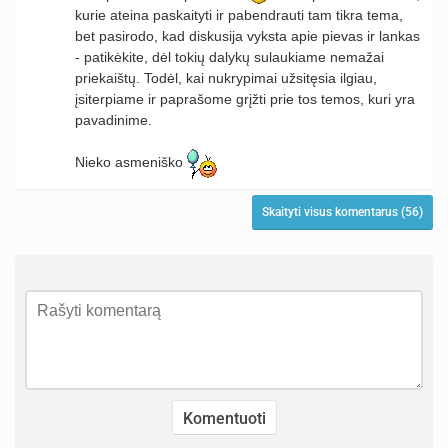
kurie ateina paskaityti ir pabendrauti tam tikra tema,
bet pasirodo, kad diskusija vyksta apie pievas ir lankas
- patikėkite, dėl tokių dalykų sulaukiame nemažai
priekaištų. Todėl, kai nukrypimai užsitęsia ilgiau,
įsiterpiame ir paprašome grįžti prie tos temos, kuri yra
pavadinime.
Nieko asmeniško
Skaityti visus komentarus (56)