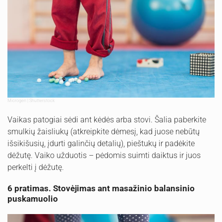
Microgen | Shutterstock
Vaikas patogiai sėdi ant kėdės arba stovi. Šalia paberkite
smulkių žaisliukų (atkreipkite dėmesį, kad juose nebūtų
išsikišusių, įdurti galinčių detalių), pieštukų ir padėkite
dėžutę. Vaiko užduotis – pėdomis suimti daiktus ir juos
perkelti į dėžutę.
6 pratimas. Stovėjimas ant masažinio balansinio
puskamuolio