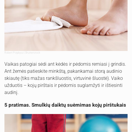
Robert Przybysz | Shutterstock
Vaikas patogiai sėdi ant kėdės ir pėdomis remiasi į grindis.
Ant žemės patieskite minkštą, pakankamai storą audinio
skiautę (tiks mažas rankšluostis, virtuvinė šluostė). Vaiko
užduotis – kojų pirštais ir pėdomis suglamžyti ir ištiesinti
audinį.
5 pratimas. Smulkių daiktų suėmimas kojų pirštukais