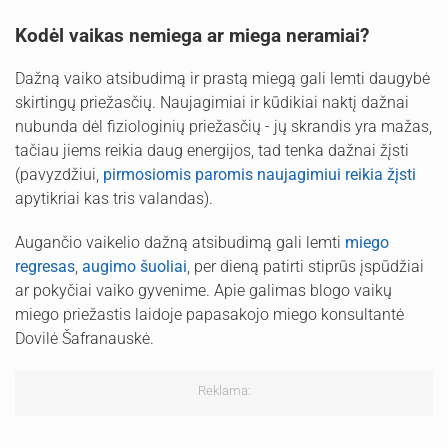
Kodėl vaikas nemiega ar miega neramiai?
Dažną vaiko atsibudimą ir prastą miegą gali lemti daugybė
skirtingų priežasčių. Naujagimiai ir kūdikiai naktį dažnai
nubunda dėl fiziologinių priežasčių - jų skrandis yra mažas,
tačiau jiems reikia daug energijos, tad tenka dažnai žįsti
(pavyzdžiui,
pirmosiomis paromis naujagimiui reikia žįsti
apytikriai kas tris valandas).
Augančio vaikelio dažną atsibudimą gali lemti
miego
regresas
,
augimo šuoliai
, per dieną patirti stiprūs įspūdžiai
ar pokyčiai vaiko gyvenime. Apie galimas blogo vaikų
miego priežastis laidoje papasakojo miego konsultantė
Dovilė Šafranauskė.
Reklama: