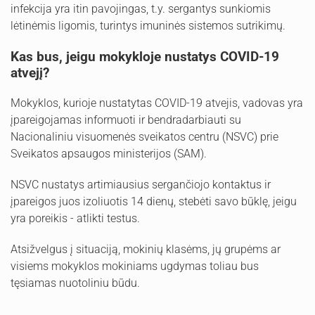
infekcija yra itin pavojingas, t.y. sergantys sunkiomis
lėtinėmis ligomis, turintys imuninės sistemos sutrikimų.
Kas bus, jeigu mokykloje nustatys COVID-19
atvejį?
Mokyklos, kurioje nustatytas COVID-19 atvejis, vadovas yra
įpareigojamas informuoti ir bendradarbiauti su
Nacionaliniu visuomenės sveikatos centru (NSVC) prie
Sveikatos apsaugos ministerijos (SAM).
NSVC nustatys artimiausius sergančiojo kontaktus ir
įpareigos juos izoliuotis 14 dienų, stebėti savo būklę, jeigu
yra poreikis - atlikti testus.
Atsižvelgus į situaciją, mokinių klasėms, jų grupėms ar
visiems mokyklos mokiniams ugdymas toliau bus
tęsiamas nuotoliniu būdu.