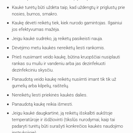
Kaukė turėtų būti uždėta taip, kad uždengtų ir priglustų prie
nosies, burnos, smakro.
Kaukę dėvėti reikėtų tiek, kiek nurodo gamintojas. Ilgainiui
jos efektyvumas mažėja.
Jeigu kaukė sudrėko, ją reikėtų pasikeisti nauja.
Dėvėjimo metu kaukės nereikėtų liesti rankomis.
Prieš nusiimant veido kaukę, būtina kruopščiai nusiplauti
rankas su muilu ir vandeniu arba jas dezinfekuoti
dezinfekciniu skysčiu.
Panaudotą veido kaukę reikėtų nusiimti imant tik tik už
gumelių arba kilpelių, raištelių.
Nereikėtų liesti priekinės kaukės dalies.
Panaudotą kaukę reikia išmesti.
Jeigu kaukė daugkartinė, ją reikėtų išskalbti aukštoje
temperatūroje ir išdžiovinti (tikslūs nurodymai, kaip tai
padaryti turėtų būti surašyti konkrečios kaukės naudojimo
instrukcijoje).