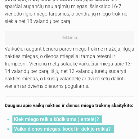
sparčiai augančių naujagimių miegas išsiskaido į 6-7
vienodo ilgio miego tarpsnius, o bendra jų miego trukmė
siekia net 18 valandų per parą!
Reklama:
Vaikučiui augant bendra paros miego trukmė mažėja, ilgėja
nakties miegas, o dienos miegeliai tampa retesni ir
trumpesni. Vienerių metų sulaukę vaikučiai miega apie 13-
14 valandų per parą, iš jų net 12 valandų turėtų sudaryti
nakties miegas, o likusią valandėlę ar dvi reikėtų dalinti
vienam ar dviems dienoms poguliams.
Daugiau apie vaikų nakties ir dienos miego trukmę skaitykite:
Kiek miego reikia kūdikiams (lentelė)?
Vaiko dienos miegas: kodėl ir kiek jo reikia?