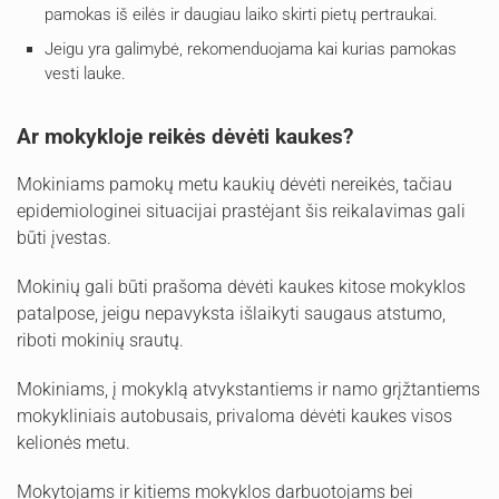
pamokas iš eilės ir daugiau laiko skirti pietų pertraukai.
Jeigu yra galimybė, rekomenduojama kai kurias pamokas
vesti lauke.
Ar mokykloje reikės dėvėti kaukes?
Mokiniams pamokų metu kaukių dėvėti nereikės, tačiau
epidemiologinei situacijai prastėjant šis reikalavimas gali
būti įvestas.
Mokinių gali būti prašoma dėvėti kaukes kitose mokyklos
patalpose, jeigu nepavyksta išlaikyti saugaus atstumo,
riboti mokinių srautų.
Mokiniams, į mokyklą atvykstantiems ir namo grįžtantiems
mokykliniais autobusais, privaloma dėvėti kaukes visos
kelionės metu.
Mokytojams ir kitiems mokyklos darbuotojams bei