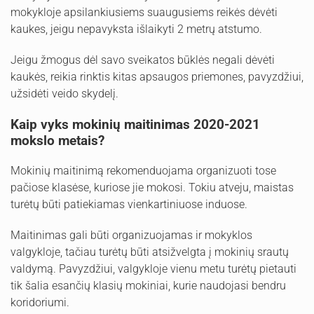
mokykloje apsilankiusiems suaugusiems reikės dėvėti
kaukes, jeigu nepavyksta išlaikyti 2 metrų atstumo.
Jeigu žmogus dėl savo sveikatos būklės negali dėvėti
kaukės, reikia rinktis kitas apsaugos priemones, pavyzdžiui,
užsidėti veido skydelį.
Kaip vyks mokinių maitinimas 2020-2021
mokslo metais?
Mokinių maitinimą rekomenduojama organizuoti tose
pačiose klasėse, kuriose jie mokosi. Tokiu atveju, maistas
turėtų būti patiekiamas vienkartiniuose induose.
Maitinimas gali būti organizuojamas ir mokyklos
valgykloje, tačiau turėtų būti atsižvelgta į mokinių srautų
valdymą. Pavyzdžiui, valgykloje vienu metu turėtų pietauti
tik šalia esančių klasių mokiniai, kurie naudojasi bendru
koridoriumi.