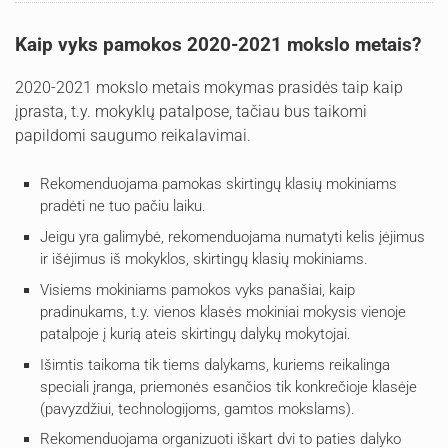
Kaip vyks pamokos 2020-2021 mokslo metais?
2020-2021 mokslo metais mokymas prasidės taip kaip
įprasta, t.y. mokyklų patalpose, tačiau bus taikomi
papildomi saugumo reikalavimai.
Rekomenduojama pamokas skirtingų klasių mokiniams
pradėti ne tuo pačiu laiku.
Jeigu yra galimybė, rekomenduojama numatyti kelis įėjimus
ir išėjimus iš mokyklos, skirtingų klasių mokiniams.
Visiems mokiniams pamokos vyks panašiai, kaip
pradinukams, t.y. vienos klasės mokiniai mokysis vienoje
patalpoje į kurią ateis skirtingų dalykų mokytojai.
Išimtis taikoma tik tiems dalykams, kuriems reikalinga
speciali įranga, priemonės esančios tik konkrečioje klasėje
(pavyzdžiui, technologijoms, gamtos mokslams).
Rekomenduojama organizuoti iškart dvi to paties dalyko