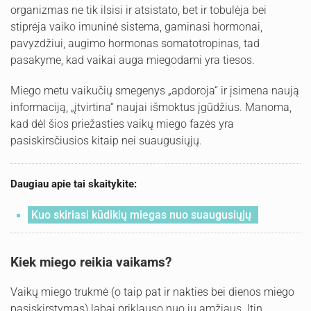
organizmas ne tik ilsisi ir atsistato, bet ir tobulėja bei
stiprėja vaiko imuninė sistema, gaminasi hormonai,
pavyzdžiui, augimo hormonas somatotropinas, tad
pasakyme, kad vaikai auga miegodami yra tiesos.
Miego metu vaikučių smegenys „apdoroja“ ir įsimena naują
informaciją, „įtvirtina“ naujai išmoktus įgūdžius. Manoma,
kad dėl šios priežasties vaikų miego fazės yra
pasiskirsčiusios kitaip nei suaugusiųjų.
Daugiau apie tai skaitykite:
Kuo skiriasi kūdikių miegas nuo suaugusiųjų
Kiek miego reikia vaikams?
Vaikų miego trukmė (o taip pat ir nakties bei dienos miego
pasiskirstymas) labai priklauso nuo jų amžiaus. Itin