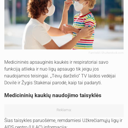
FamVeld | Shutterstock.com
Medicininės apsauginės kaukės ir respiratoriai savo
funkciją atlieka ir nuo ligų apsaugo tik jeigu jos
naudojamos teisingai. „Tėvų darželio“ TV laidos vedėjai
Dovilė ir Žygis Stakėnai parodė, kaip tai padaryti.
Medicininių kaukių naudojimo taisyklės
Reklama:
Šias taisykles paruošėme, remdamiesi Užkrečiamųjų ligų ir
AIDS centro (ULAC) informacija: