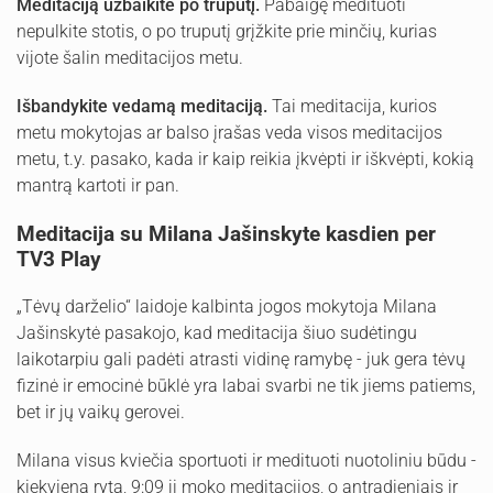
Meditaciją užbaikite po truputį.
Pabaigę medituoti
nepulkite stotis, o po truputį grįžkite prie minčių, kurias
vijote šalin meditacijos metu.
Išbandykite vedamą meditaciją.
Tai meditacija, kurios
metu mokytojas ar balso įrašas veda visos meditacijos
metu, t.y. pasako, kada ir kaip reikia įkvėpti ir iškvėpti, kokią
mantrą kartoti ir pan.
Meditacija su Milana Jašinskyte kasdien per
TV3 Play
„Tėvų darželio“ laidoje kalbinta jogos mokytoja Milana
Jašinskytė pasakojo, kad meditacija šiuo sudėtingu
laikotarpiu gali padėti atrasti vidinę ramybę - juk gera tėvų
fizinė ir emocinė būklė yra labai svarbi ne tik jiems patiems,
bet ir jų vaikų gerovei.
Milana visus kviečia sportuoti ir medituoti nuotoliniu būdu -
kiekvieną rytą, 9:09 ji moko meditacijos, o antradieniais ir