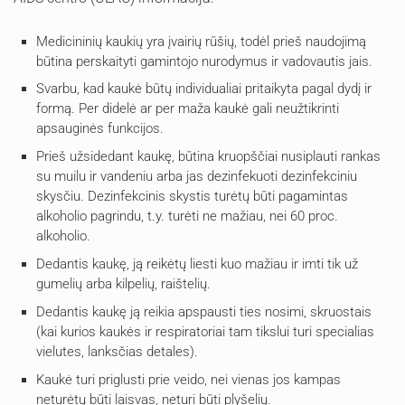
Medicininių kaukių yra įvairių rūšių, todėl prieš naudojimą
būtina perskaityti gamintojo nurodymus ir vadovautis jais.
Svarbu, kad kaukė būtų individualiai pritaikyta pagal dydį ir
formą. Per didelė ar per maža kaukė gali neužtikrinti
apsauginės funkcijos.
Prieš užsidedant kaukę, būtina kruopščiai nusiplauti rankas
su muilu ir vandeniu arba jas dezinfekuoti dezinfekciniu
skysčiu. Dezinfekcinis skystis turėtų būti pagamintas
alkoholio pagrindu, t.y. turėti ne mažiau, nei 60 proc.
alkoholio.
Dedantis kaukę, ją reikėtų liesti kuo mažiau ir imti tik už
gumelių arba kilpelių, raištelių.
Dedantis kaukę ją reikia apspausti ties nosimi, skruostais
(kai kurios kaukės ir respiratoriai tam tikslui turi specialias
vielutes, lanksčias detales).
Kaukė turi priglusti prie veido, nei vienas jos kampas
neturėtų būti laisvas, neturi būti plyšelių.