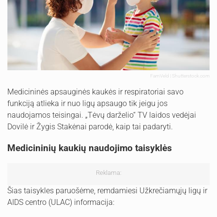
FamVeld | Shutterstock.com
Medicininės apsauginės kaukės ir respiratoriai savo
funkciją atlieka ir nuo ligų apsaugo tik jeigu jos
naudojamos teisingai. „Tėvų darželio“ TV laidos vedėjai
Dovilė ir Žygis Stakėnai parodė, kaip tai padaryti.
Medicininių kaukių naudojimo taisyklės
Reklama:
Šias taisykles paruošėme, remdamiesi Užkrečiamųjų ligų ir
AIDS centro (ULAC) informacija: