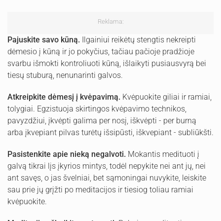
Reklama:
Pajuskite savo kūną.
Ilgainiui reikėtų stengtis nekreipti
dėmesio į kūną ir jo pokyčius, tačiau pačioje pradžioje
svarbu išmokti kontroliuoti kūną, išlaikyti pusiausvyrą bei
tiesų stuburą, nenunarinti galvos.
Atkreipkite dėmesį į kvėpavimą.
Kvėpuokite giliai ir ramiai,
tolygiai. Egzistuoja skirtingos kvėpavimo technikos,
pavyzdžiui, įkvėpti galima per nosį, iškvėpti - per burną
arba įkvepiant pilvas turėtų išsipūsti, iškvepiant - subliūkšti.
Pasistenkite apie nieką negalvoti.
Mokantis medituoti į
galvą tikrai lįs įkyrios mintys, todėl nepykite nei ant jų, nei
ant savęs, o jas švelniai, bet sąmoningai nuvykite, leiskite
sau prie jų grįžti po meditacijos ir tiesiog toliau ramiai
kvėpuokite.