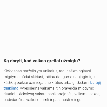
Ką daryti, kad vaikas greitai užmigtų?
Kiekvienas mažylis yra unikalus, tad ir sėkmingiausi
migdymo būdai skiriasi, tačiau dauguma naujagimių ir
kūdikių puikiai užmiega prie krūties arba girdėdami
baltąjį
triukšmą
, vyresniems vaikams itin praverčia migdymo
ritualai - kiekvieną vakarą pasikartojančių veiksmų sekos,
padedančios vaikui nurimti ir pasiruošti miegui.