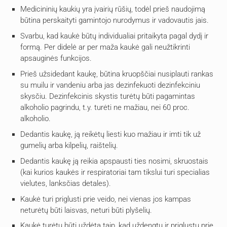
Medicininių kaukių yra įvairių rūšių, todėl prieš naudojimą
būtina perskaityti gamintojo nurodymus ir vadovautis jais.
Svarbu, kad kaukė būtų individualiai pritaikyta pagal dydį ir
formą. Per didelė ar per maža kaukė gali neužtikrinti
apsauginės funkcijos.
Prieš užsidedant kaukę, būtina kruopščiai nusiplauti rankas
su muilu ir vandeniu arba jas dezinfekuoti dezinfekciniu
skysčiu. Dezinfekcinis skystis turėtų būti pagamintas
alkoholio pagrindu, t.y. turėti ne mažiau, nei 60 proc.
alkoholio.
Dedantis kaukę, ją reikėtų liesti kuo mažiau ir imti tik už
gumelių arba kilpelių, raištelių.
Dedantis kaukę ją reikia apspausti ties nosimi, skruostais
(kai kurios kaukės ir respiratoriai tam tikslui turi specialias
vielutes, lanksčias detales).
Kaukė turi priglusti prie veido, nei vienas jos kampas
neturėtų būti laisvas, neturi būti plyšelių.
Kaukė turėtų būti uždėta taip, kad uždengtų ir priglustų prie