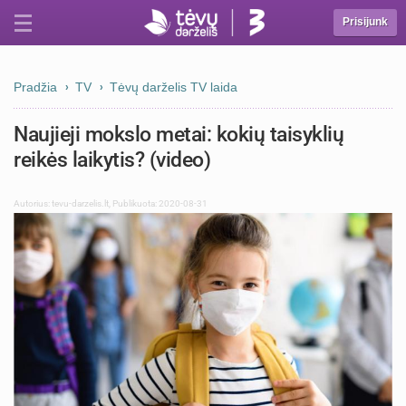
Prisijunk
Pradžia
TV
Tėvų darželis TV laida
Naujieji mokslo metai: kokių taisyklių
reikės laikytis? (video)
Autorius:
tevu-darzelis.lt
,
Publikuota: 2020-08-31