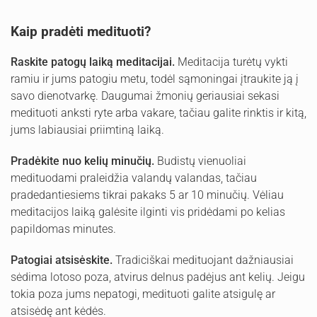
Kaip pradėti medituoti?
Raskite patogų laiką meditacijai.
Meditacija turėtų vykti
ramiu ir jums patogiu metu, todėl sąmoningai įtraukite ją į
savo dienotvarkę. Daugumai žmonių geriausiai sekasi
medituoti anksti ryte arba vakare, tačiau galite rinktis ir kitą,
jums labiausiai priimtiną laiką.
Pradėkite nuo kelių minučių.
Budistų vienuoliai
medituodami praleidžia valandų valandas, tačiau
pradedantiesiems tikrai pakaks 5 ar 10 minučių. Vėliau
meditacijos laiką galėsite ilginti vis pridėdami po kelias
papildomas minutes.
Patogiai atsisėskite.
Tradiciškai medituojant dažniausiai
sėdima lotoso poza, atvirus delnus padėjus ant kelių. Jeigu
tokia poza jums nepatogi, medituoti galite atsigulę ar
atsisėdę ant kėdės.