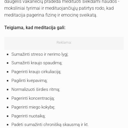
daugelis vakariečių pradeda medituoti siekdami naudos -
moksliniai tyrimai ir medituojančiųjų patirtys rodo, kad
meditacija pagerina fizinę ir emocinę sveikatą.
Teigiama, kad meditacija gali:
Reklama:
Sumažinti streso ir nerimo lygį;
Sumažinti kraujo spaudimą;
Pagerinti kraujo cirkuliaciją;
Pagilinti kvėpavimą;
Normalizuoti širdies ritmą;
Pagerinti koncentraciją;
Pagerinti miego kokybę;
Pagerinti nuotaiką;
Padėti sumažinti chronišką skausmą ir kt.