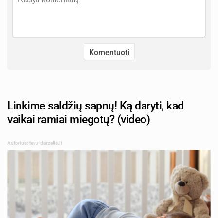
Linkime saldžių sapnų! Ką daryti, kad
vaikai ramiai miegotų? (video)
Autorius: tevu-darzelis.lt