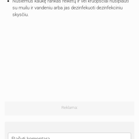
Nusiėmus kaukę rankas reikėtų ir vėl kruopščiai nusiplauti
su muilu ir vandeniu arba jas dezinfekuoti dezinfekciniu
skysčiu.
Reklama: