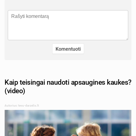
Kaip teisingai naudoti apsaugines kaukes?
(video)
Autorius: tevu-darzelis.lt