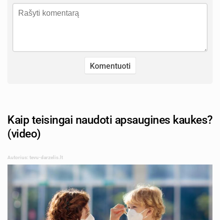
Kaip teisingai naudoti apsaugines kaukes?
(video)
Autorius: tevu-darzelis.lt