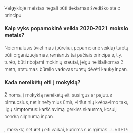
Valgykloje maistas negali būti tiekiamas švediško stalo
principu.
Kaip vyks popamokinė veikla 2020-2021 mokslo
metais?
Neformalusis švietimas (būreliai, popamokinė veikla) turėtų
būti organizuojamas, remiantis tai pačiais principais, t.y.
turėtų būti ribojami mokinių srautai, jeigu neišlaikomas 2
metrų atstumas, būrelio vadovas turėtų dėvėti kaukę ir pan.
Kada nereikėtų eiti į mokyklą?
Žinoma, į mokyklą nereikėtų eiti susirgus ar pajutus
pirmuosius, net ir nežymius ūmių viršutinių kvėpavimo takų
ligų simptomus: karščiavimą, gerklės skausmą, kosulį,
bendrą silpnumą ir pan.
Į mokyklą neturėtų eiti vaikai, kuriems susirgimas COVID-19