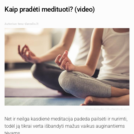
Kaip pradėti medituoti? (video)
Autorius: tevu-darzelis.lt
VGstockstudio | Shutterstock.com
Net ir neilga kasdienė meditacija padeda pailsėti ir nurimti,
todėl ją tikrai verta išbandyti mažus vaikus auginantiems
tėvams.