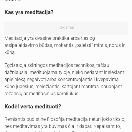
Kas yra meditacija?
Reklama:
Meditacija yra dvasinė praktika arba tiesiog
atsipalaidavimo būdas, mokantis „paleisti“ mintis, norus ir
kūną.
Egzistuoja skirtingos meditacijos technikos, tačiau
dažniausiai medituojama tyloje, nieko nedarant ir siekiant
apie nieką negalvoti arba koncentruojantis į kvėpavimą,
kūno judesius, meldžiantis, kartojant mantras, naudojant
rožančių ar meditacinius karoliukus.
Kodėl verta medituoti?
Remiantis budistine filosofija meditacija neturi jokio tikslo,
nes meditavimas yra buvimas čia ir dabar. Nepaisant to,