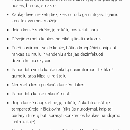
nosies, burnos, smakro.
Kaukę dėvėti reikėtų tiek, kiek nurodo gamintojas. Ilgainiui
jos efektyvumas mažėja.
Jeigu kaukė sudrėko, ją reikėtų pasikeisti nauja.
Dėvėjimo metu kaukės nereikėtų liesti rankomis.
Prieš nusiimant veido kaukę, būtina kruopščiai nusiplauti
rankas su muilu ir vandeniu arba jas dezinfekuoti
dezinfekciniu skysčiu.
Panaudotą veido kaukę reikėtų nusiimti imant tik tik už
gumelių arba kilpelių, raištelių.
Nereikėtų liesti priekinės kaukės dalies.
Panaudotą kaukę reikia išmesti.
Jeigu kaukė daugkartinė, ją reikėtų išskalbti aukštoje
temperatūroje ir išdžiovinti (tikslūs nurodymai, kaip tai
padaryti turėtų būti surašyti konkrečios kaukės naudojimo
instrukcijoje).