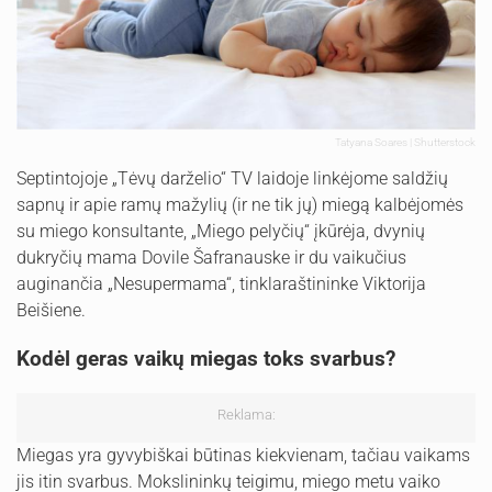
Tatyana Soares | Shutterstock
Septintojoje „Tėvų darželio“ TV laidoje linkėjome saldžių
sapnų ir apie ramų mažylių (ir ne tik jų) miegą kalbėjomės
su miego konsultante, „Miego pelyčių“ įkūrėja, dvynių
dukryčių mama Dovile Šafranauske ir du vaikučius
auginančia „Nesupermama“, tinklaraštininke Viktorija
Beišiene.
Kodėl geras vaikų miegas toks svarbus?
Reklama:
Miegas yra gyvybiškai būtinas kiekvienam, tačiau vaikams
jis itin svarbus. Mokslininkų teigimu, miego metu vaiko