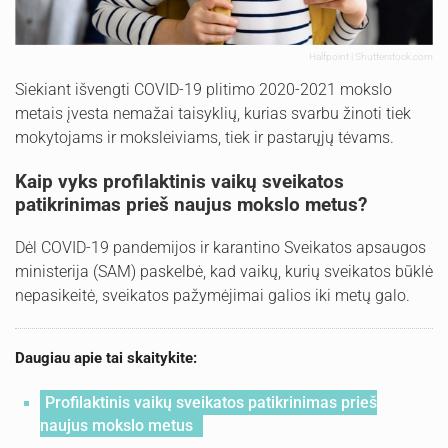
Halfpoint | Shutterstock.com
Siekiant išvengti COVID-19 plitimo 2020-2021 mokslo
metais įvesta nemažai taisyklių, kurias svarbu žinoti tiek
mokytojams ir moksleiviams, tiek ir pastarųjų tėvams.
Kaip vyks profilaktinis vaikų sveikatos
patikrinimas prieš naujus mokslo metus?
Dėl COVID-19 pandemijos ir karantino Sveikatos apsaugos
ministerija (SAM) paskelbė, kad vaikų, kurių sveikatos būklė
nepasikeitė, sveikatos pažymėjimai galios iki metų galo.
Daugiau apie tai skaitykite:
Profilaktinis vaikų sveikatos patikrinimas prieš
naujus mokslo metus