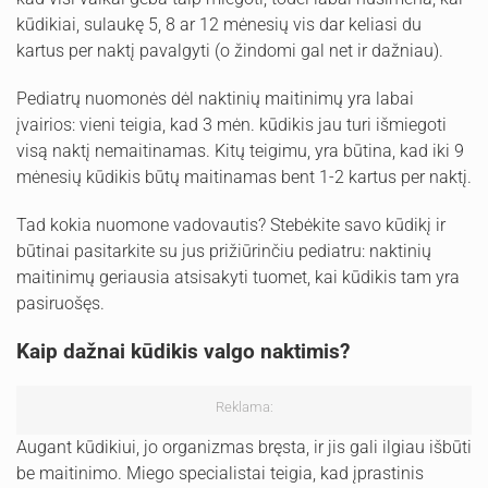
kūdikiai, sulaukę 5, 8 ar 12 mėnesių vis dar keliasi du
kartus per naktį pavalgyti (o žindomi gal net ir dažniau).
Pediatrų nuomonės dėl naktinių maitinimų yra labai
įvairios: vieni teigia, kad 3 mėn. kūdikis jau turi išmiegoti
visą naktį nemaitinamas. Kitų teigimu, yra būtina, kad iki 9
mėnesių kūdikis būtų maitinamas bent 1-2 kartus per naktį.
Tad kokia nuomone vadovautis? Stebėkite savo kūdikį ir
būtinai pasitarkite su jus prižiūrinčiu pediatru: naktinių
maitinimų geriausia atsisakyti tuomet, kai kūdikis tam yra
pasiruošęs.
Kaip dažnai kūdikis valgo naktimis?
Reklama:
Augant kūdikiui, jo organizmas bręsta, ir jis gali ilgiau išbūti
be maitinimo. Miego specialistai teigia, kad įprastinis