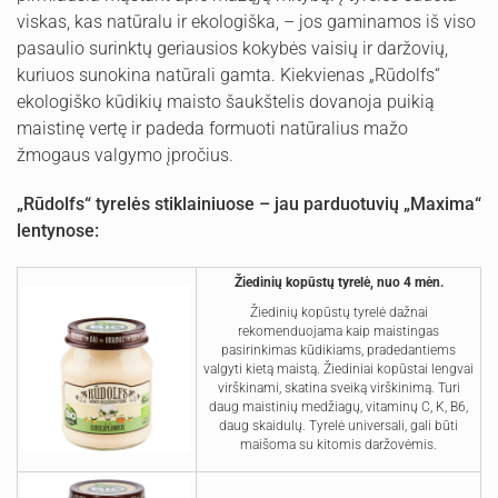
viskas, kas natūralu ir ekologiška, – jos gaminamos iš viso
pasaulio surinktų geriausios kokybės vaisių ir daržovių,
kuriuos sunokina natūrali gamta. Kiekvienas „Rūdolfs“
ekologiško kūdikių maisto šaukštelis dovanoja puikią
maistinę vertę ir padeda formuoti natūralius mažo
žmogaus valgymo įpročius.
„Rūdolfs“ tyrelės stiklainiuose – jau parduotuvių „Maxima“
lentynose:
Žiedinių kopūstų tyrelė, nuo 4 mėn.
Žiedinių kopūstų tyrelė dažnai
rekomenduojama kaip maistingas
pasirinkimas kūdikiams, pradedantiems
valgyti kietą maistą. Žiediniai kopūstai lengvai
virškinami, skatina sveiką virškinimą. Turi
daug maistinių medžiagų, vitaminų C, K, B6,
daug skaidulų. Tyrelė universali, gali būti
maišoma su kitomis daržovėmis.