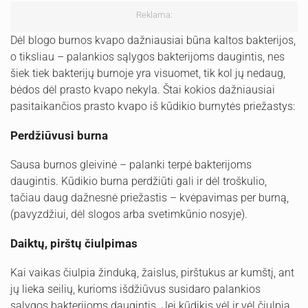
Reklama:
Dėl blogo burnos kvapo dažniausiai būna kaltos bakterijos,
o tiksliau – palankios sąlygos bakterijoms daugintis, nes
šiek tiek bakterijų burnoje yra visuomet, tik kol jų nedaug,
bėdos dėl prasto kvapo nekyla. Štai kokios dažniausiai
pasitaikančios prasto kvapo iš kūdikio burnytės priežastys:
Perdžiūvusi burna
Sausa burnos gleivinė – palanki terpė bakterijoms
daugintis. Kūdikio burna perdžiūti gali ir dėl troškulio,
tačiau daug dažnesnė priežastis – kvėpavimas per burną,
(pavyzdžiui, dėl slogos arba svetimkūnio nosyje).
Daiktų, pirštų čiulpimas
Kai vaikas čiulpia žinduką, žaislus, pirštukus ar kumštį, ant
jų lieka seilių, kurioms išdžiūvus susidaro palankios
sąlygos bakterijoms daugintis. Jei kūdikis vėl ir vėl čiulpia