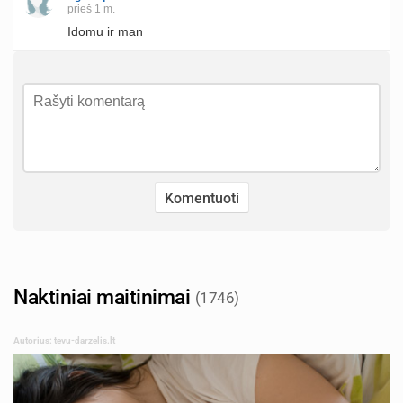
prieš 1 m.
Idomu ir man
Naktiniai maitinimai
(1746)
Autorius: tevu-darzelis.lt