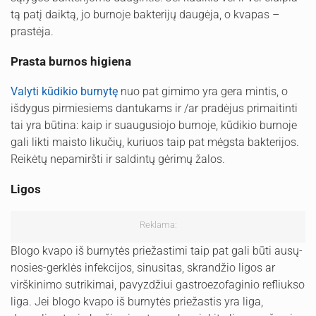
tą patį daiktą, jo burnoje bakterijų daugėja, o kvapas –
prastėja.
Prasta burnos higiena
Valyti kūdikio burnytę
nuo pat gimimo yra gera mintis, o
išdygus pirmiesiems dantukams ir /ar pradėjus primaitinti
tai yra būtina: kaip ir suaugusiojo burnoje, kūdikio burnoje
gali likti maisto likučių, kuriuos taip pat mėgsta bakterijos.
Reikėtų nepamiršti ir saldintų gėrimų žalos.
Ligos
Reklama:
Blogo kvapo iš burnytės priežastimi taip pat gali būti ausų-
nosies-gerklės infekcijos, sinusitas, skrandžio ligos ar
virškinimo sutrikimai, pavyzdžiui gastroezofaginio refliukso
liga. Jei blogo kvapo iš burnytės priežastis yra liga,