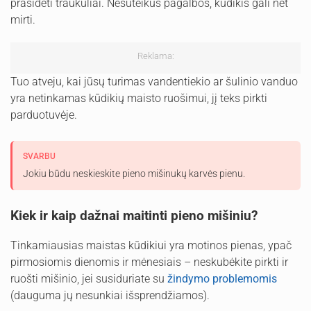
prasidėti traukuliai. Nesuteikus pagalbos, kūdikis gali net
mirti.
Reklama:
Tuo atveju, kai jūsų turimas vandentiekio ar šulinio vanduo
yra netinkamas kūdikių maisto ruošimui, jį teks pirkti
parduotuvėje.
SVARBU
Jokiu būdu neskieskite pieno mišinukų karvės pienu.
Kiek ir kaip dažnai maitinti pieno mišiniu?
Tinkamiausias maistas kūdikiui yra motinos pienas, ypač
pirmosiomis dienomis ir mėnesiais – neskubėkite pirkti ir
ruošti mišinio, jei susiduriate su
žindymo problemomis
(dauguma jų nesunkiai išsprendžiamos).