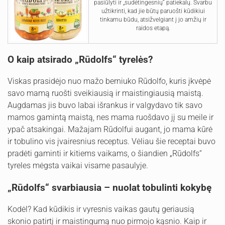
pasiūlyti ir „sudėtingesnių“ patiekalų. Svarbu
užtikrinti, kad jie būtų paruošti kūdikiui
tinkamu būdu, atsižvelgiant į jo amžių ir
raidos etapą.
O kaip atsirado „Rūdolfs“ tyrelės?
Viskas prasidėjo nuo mažo berniuko Rūdolfo, kuris įkvėpė
savo mamą ruošti sveikiausią ir maistingiausią maistą.
Augdamas jis buvo labai išrankus ir valgydavo tik savo
mamos gamintą maistą, nes mama ruošdavo jį su meile ir
ypač atsakingai. Mažajam Rūdolfui augant, jo mama kūrė
ir tobulino vis įvairesnius receptus. Vėliau šie receptai buvo
pradėti gaminti ir kitiems vaikams, o šiandien „Rūdolfs“
tyreles mėgsta vaikai visame pasaulyje.
„Rūdolfs“ svarbiausia – nuolat tobulinti kokybę
Kodėl? Kad kūdikis ir vyresnis vaikas gautų geriausią
skonio patirtį ir maistingumą nuo pirmojo kąsnio. Kaip ir