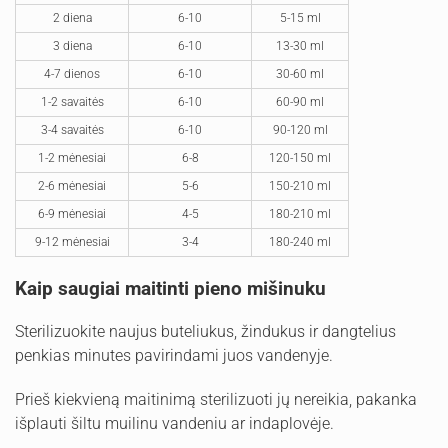
2 diena
6-10
5-15 ml
3 diena
6-10
13-30 ml
4-7 dienos
6-10
30-60 ml
1-2 savaitės
6-10
60-90 ml
3-4 savaitės
6-10
90-120 ml
1-2 mėnesiai
6-8
120-150 ml
2-6 mėnesiai
5-6
150-210 ml
6-9 mėnesiai
4-5
180-210 ml
9-12 mėnesiai
3-4
180-240 ml
Kaip saugiai maitinti pieno mišinuku
Sterilizuokite naujus buteliukus, žindukus ir dangtelius
penkias minutes pavirindami juos vandenyje.
Prieš kiekvieną maitinimą sterilizuoti jų nereikia, pakanka
išplauti šiltu muilinu vandeniu ar indaplovėje.