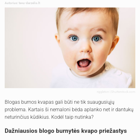
Autorius: tevu-darzelis.lt
riggleton | Shutterstock.com
Blogas burnos kvapas gali būti ne tik suaugusiųjų
problema. Kartais ši nemaloni bėda aplanko net ir dantukų
neturinčius kūdikius. Kodėl taip nutinka?
Dažniausios blogo burnytės kvapo priežastys