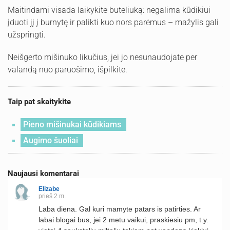
Maitindami visada laikykite buteliuką: negalima kūdikiui
įduoti jį į burnytę ir palikti kuo nors parėmus – mažylis gali
užspringti.
Neišgerto mišinuko likučius, jei jo nesunaudojate per
valandą nuo paruošimo, išpilkite.
Taip pat skaitykite
Pieno mišinukai kūdikiams
Augimo šuoliai
Naujausi komentarai
Elizabe
prieš 2 m.
Laba diena. Gal kuri mamyte patars is patirties. Ar
labai blogai bus, jei 2 metu vaikui, praskiesiu pm, t.y.