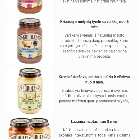
skatina virškinimą ir stiprina imunitetą.
Kriaušių ir mėlynių tyrelė su varške, nuo 6
mėn.
Varškė yra vienas iš natūralių maisto
produktų, turinčių daug probiotikų, kurie
vartojami jau tūkstančius metų – sudėtyje
esančios sveikos bakterijos palengvina
virškinimo procesą.
Kreminė daržovių sriuba su sūriu ir vištiena,
nuo 8 mėn.
Sriubos yra lengvai valgomos ir švelnios
kūdikio pilvukui, o skysta konsistencija
padeda mažyliui gauti pakankamai skysčių.
Lazanija, rizotas, nuo 8 mėn.
Kūdikius verta supažindinti su įvairiais
skoniais ir tekstūromis, todėl kartais galima