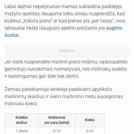
Labai dažnai nepatyrusias mamas suklaidina padidėjęs
mažylio apetitas: dauguma tokiu atveju nusprendžia, kad
kūdikiui „trūksta pieno“ ar kad pienas yra „per liesas“, nors
labiausiai tikėta išaugusio apetito preižastis yra
augimo
šuoliai
.
Reklama:
Jei vistik nusprendėte maitinti pieno mišiniu, vadovaukitės
gamintojo nurodomais normatyvais, nes mišinukų sudėtis
ir kaloringumas gali šiek tiek skirtis.
Žemiau pateikiamoje lentelėje pateikiami apytikslis
maitinimų skaičius ir vieno maitinimo metu suvalgomas
mišinuko kiekis
Kūdikio
Maitinimai
Kiekis
amžius
per parą (kartai)
1 diena
6-10
5 ml