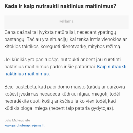
Kada ir kaip nutraukti naktinius maitinimus?
Reklama:
Gana dažnai tai įvyksta natūraliai, nededant ypatingų
pastangų. Tačiau yra situacijų, kai tenka imtis vienokios ar
kitokios taktikos, koreguoti dienotvarkę, mitybos režimą.
Jei kūdikis yra pasiruošęs, nutraukti ar bent jau suretinti
naktinius maitinimus padės ir šie patarimai:
Kaip nutraukti
naktinius maitinimus.
Beje, pastebėta, kad papildomo maisto (grūdų ar daržovių
košės) įvedimas nepadeda kūdikiui ilgiau miegoti, todėl
nepradėkite duoti košių anksčiau laiko vien todėl, kad
kūdikis blogai miega (nebent taip pataria gydytojas).
Dalia Mickevičiūtė
www.psichoterapija-jums.lt