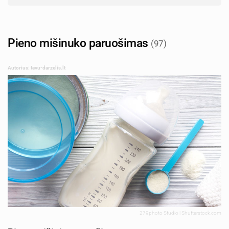
Pieno mišinuko paruošimas
(97)
Autorius: tevu-darzelis.lt
279photo Studio | Shutterstock.com