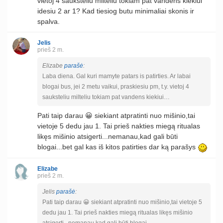
vietoj 4 sauksteliu milteliu tokiam pat vandens kiekiui
idesiu 2 ar 1? Kad tiesiog butu minimaliai skonis ir
spalva.
Jelis
prieš 2 m.
Elizabe
parašė
:
Laba diena. Gal kuri mamyte patars is patirties. Ar labai
blogai bus, jei 2 metu vaikui, praskiesiu pm, t.y. vietoj 4
sauksteliu milteliu tokiam pat vandens kiekiui…
Pati taip darau 😀 siekiant atpratinti nuo mišinio,tai
vietoje 5 dedu jau 1. Tai prieš nakties miegą ritualas
likęs mišinio atsigerti...nemanau,kad gali būti
blogai...bet gal kas iš kitos patirties dar ką parašys
Elizabe
prieš 2 m.
Jelis
parašė
:
Pati taip darau 😀 siekiant atpratinti nuo mišinio,tai vietoje 5
dedu jau 1. Tai prieš nakties miegą ritualas likęs mišinio
atsigerti...nemanau,kad gali būti blogai.…