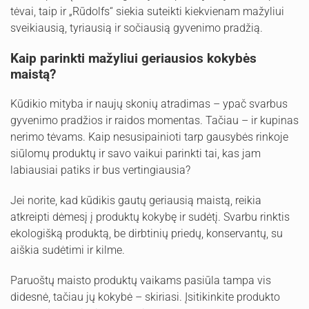
tėvai, taip ir „Rūdolfs“ siekia suteikti kiekvienam mažyliui
sveikiausią, tyriausią ir sočiausią gyvenimo pradžią.
Kaip parinkti mažyliui geriausios kokybės
maistą?
Kūdikio mityba ir naujų skonių atradimas – ypač svarbus
gyvenimo pradžios ir raidos momentas. Tačiau – ir kupinas
nerimo tėvams. Kaip nesusipainioti tarp gausybės rinkoje
siūlomų produktų ir savo vaikui parinkti tai, kas jam
labiausiai patiks ir bus vertingiausia?
Jei norite, kad kūdikis gautų geriausią maistą, reikia
atkreipti dėmesį į produktų kokybę ir sudėtį. Svarbu rinktis
ekologišką produktą, be dirbtinių priedų, konservantų, su
aiškia sudėtimi ir kilme.
Paruoštų maisto produktų vaikams pasiūla tampa vis
didesnė, tačiau jų kokybė – skiriasi. Įsitikinkite produkto