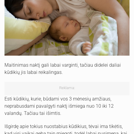
Maitinimas naktį gali labai varginti, tačiau didelei daliai
kūdikių jis labai reikalingas.
Reklama:
Esti kūdikių, kurie, būdami vos 3 mėnesių amžiaus,
neprabusdami pavalgyti naktį išmiega nuo 10 iki 12
valandų. Tačiau tai išimtis.
Išgirdę apie tokius nuostabius kūdikius, tėvai ima tikėtis,
kad visi vaikai geba taip miegoti, todėl labai nusimena, kai