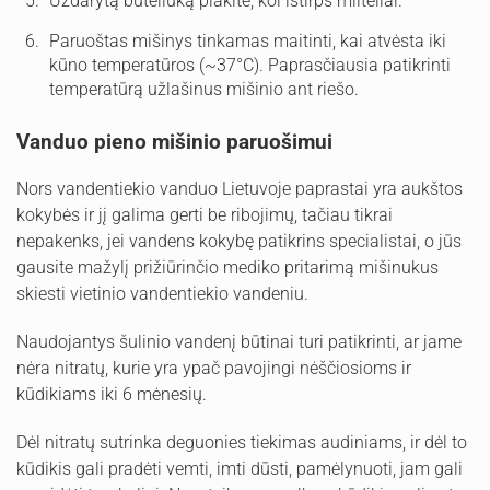
Uždarytą buteliuką plakite, kol ištirps milteliai.
Paruoštas mišinys tinkamas maitinti, kai atvėsta iki
kūno temperatūros (~37°C). Paprasčiausia patikrinti
temperatūrą užlašinus mišinio ant riešo.
Vanduo pieno mišinio paruošimui
Nors vandentiekio vanduo Lietuvoje paprastai yra aukštos
kokybės ir jį galima gerti be ribojimų, tačiau tikrai
nepakenks, jei vandens kokybę patikrins specialistai, o jūs
gausite mažylį prižiūrinčio mediko pritarimą mišinukus
skiesti vietinio vandentiekio vandeniu.
Naudojantys šulinio vandenį būtinai turi patikrinti, ar jame
nėra nitratų, kurie yra ypač pavojingi nėščiosioms ir
kūdikiams iki 6 mėnesių.
Dėl nitratų sutrinka deguonies tiekimas audiniams, ir dėl to
kūdikis gali pradėti vemti, imti dūsti, pamėlynuoti, jam gali