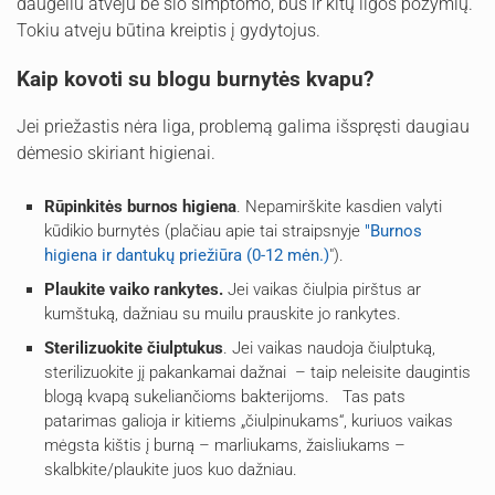
daugeliu atveju be šio simptomo, bus ir kitų ligos požymių.
Tokiu atveju būtina kreiptis į gydytojus.
Kaip kovoti su blogu burnytės kvapu?
Jei priežastis nėra liga, problemą galima išspręsti daugiau
dėmesio skiriant higienai.
Rūpinkitės burnos higiena
. Nepamirškite kasdien valyti
kūdikio burnytės (plačiau apie tai straipsnyje
"Burnos
higiena ir dantukų priežiūra (0-12 mėn.)
").
Plaukite vaiko rankytes.
Jei vaikas čiulpia pirštus ar
kumštuką, dažniau su muilu prauskite jo rankytes.
Sterilizuokite čiulptukus
. Jei vaikas naudoja čiulptuką,
sterilizuokite jį pakankamai dažnai – taip neleisite daugintis
blogą kvapą sukeliančioms bakterijoms.
Tas pats
patarimas galioja ir kitiems „čiulpinukams“, kuriuos vaikas
mėgsta kištis į burną – marliukams, žaisliukams –
skalbkite/plaukite juos kuo dažniau.