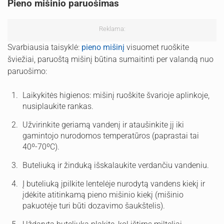
Pieno mišinio paruošimas
Reklama:
Svarbiausia taisyklė:
pieno mišinį
visuomet ruoškite
šviežiai, paruoštą mišinį būtina sumaitinti per valandą nuo
paruošimo:
Laikykitės higienos: mišinį ruoškite švarioje aplinkoje,
nusiplaukite rankas.
Užvirinkite geriamą vandenį ir ataušinkite jį iki
gamintojo nurodomos temperatūros (paprastai tai
40º-70ºC).
Buteliuką ir žinduką išskalaukite verdančiu vandeniu.
Į buteliuką įpilkite lentelėje nurodytą vandens kiekį ir
įdėkite atitinkamą pieno mišinio kiekį (mišinio
pakuotėje turi būti dozavimo šaukštelis).