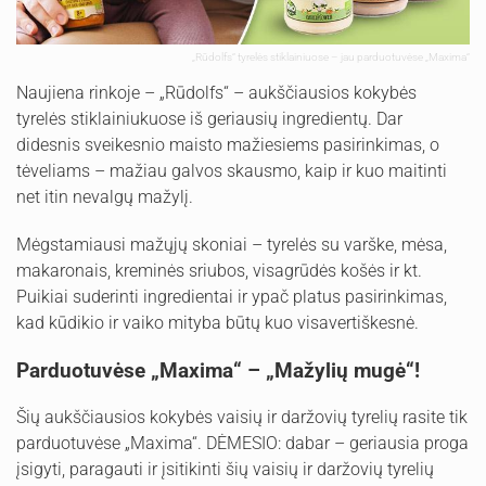
„Rūdolfs“ tyrelės stiklainiuose – jau parduotuvėse „Maxima“
Naujiena rinkoje – „Rūdolfs“ – aukščiausios kokybės
tyrelės stiklainiukuose iš geriausių ingredientų. Dar
didesnis sveikesnio maisto mažiesiems pasirinkimas, o
tėveliams – mažiau galvos skausmo, kaip ir kuo maitinti
net itin nevalgų mažylį.
Mėgstamiausi mažųjų skoniai – tyrelės su varške, mėsa,
makaronais, kreminės sriubos, visagrūdės košės ir kt.
Puikiai suderinti ingredientai ir ypač platus pasirinkimas,
kad kūdikio ir vaiko mityba būtų kuo visavertiškesnė.
Parduotuvėse „Maxima“ – „Mažylių mugė“!
Šių aukščiausios kokybės vaisių ir daržovių tyrelių rasite tik
parduotuvėse „Maxima“. DĖMESIO: dabar – geriausia proga
įsigyti, paragauti ir įsitikinti šių vaisių ir daržovių tyrelių