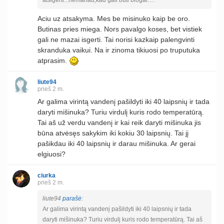
Aciu uz atsakyma. Mes be misinuko kaip be oro.
Butinas pries miega. Nors pavalgo koses, bet vistiek
gali ne mazai isgerti. Tai norisi kazkaip palengvinti
skranduka vaikui. Na ir zinoma tikiuosi po truputuka
atprasim.
liute94
prieš 2 m.
Ar galima virintą vandenį pašildyti iki 40 laipsnių ir tada
daryti mišinuka? Turiu virdulį kuris rodo temperatūrą.
Tai aš už verdu vandenį ir kai reik daryti mišinuka jis
būna atvėsęs sakykim iki kokiu 30 laipsnių. Tai jį
pašikdau iki 40 laipsnių ir darau mišinuka. Ar gerai
elgiuosi?
ciurka
prieš 2 m.
liute94
parašė
:
Ar galima virintą vandenį pašildyti iki 40 laipsnių ir tada
daryti mišinuka? Turiu virdulį kuris rodo temperatūrą. Tai aš