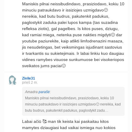
Maniskis pilnai neissibudindavo, prasiziodavo, kokiu 10
minuciu patraukdavo ir issiziojes uzmigdavo🙂
nereikia, kad butu budrus, pakutenkit padukus,
paglostykit zaduka palei lupos kampa (tas suzadina
refleksa ziotis), gal pagelbes. Is kitos puses, dziugu,
kad ramiai miega, netenka puse nakties migdyti🙂 dar
youtube paziurekite, kaip atlikti limfodrenazini masaza,
jis nesudetingas, bet veiksmingas isjudinant sastovius
ir tvarkantis su sukietejimais. Ir labai linkiu kuo daugiau
vidines ramybes visuose sunkumuose bei visokeriopos
sveikatos jums paciai🙂
Zivile31
prieš 2 m.
Amadra
parašė
:
Maniskis pilnai neissibudindavo, prasiziodavo, kokiu 10
minuciu patraukdavo ir issiziojes uzmigdavo🙂 nereikia, kad
butu budrus, pakutenkit padukus, paglostykit zadu…
Labai ačiū 🥰 man tik keista kai paskaitau kitos
mamytes dziaugiasi kad vaikai ismiega nuo kokios