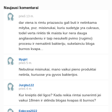
Naujausi komentarai
prieš 13 m.
dar viena is rimtu priazasciu gali buti ir netinkama
mityba, pvz. misisnukai, kuriu sudetyje yra cukraus,
todel verta rinktis tik maista kur nera dauga
angliavandeniu ir taip nesukelti pvimo (rugimo)
procesu ir nemaitinti bakteriju, sukelainciu bloga
burnos kvapa...
lilygirl
prieš 5 m.
Nebutinai misinukai, mano vaikui pieno produktai
netinla, kuriuose yra gyvos bakterijos.
Jurgita122
prieš 4 m.
Kur kreiptis dėl ligos? Kada reikia rimtai sunerimti jei
vaikui 18mėn ir sklinda blogas kvapas iš burnos?
Eglecep2022