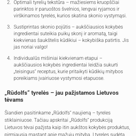
Optimali tyrelių tekstūra – mažiesiems kruopščiai
parinktos ir paruoštos švelnios, lengvai ryjamos ir
virškinamos tyrelės, kurios skatina skonio vystymąsi.
Sustiprintas skonio pojūtis – aukščiausios kokybės
ingredientai suteikia puikų skonį ir aromatą, taigi
kiekvienas šaukštelis kūdikiui – kokybiška patirtis. Jis
jas noriai valgo!
Individualūs mišiniai kiekvienam etapui –
aukščiausios kokybės ingredientai leidžia sukurti
„teisingus“ receptus, kurie pritaikyti kūdikių mitybos
poreikiams įvairiuose vystymosi etapuose.
„Rūdolfs“ tyrelės – jau pažįstamos Lietuvos
tėvams
Šiandien pasitinkame „Rūdolfs“ naujieną – tyreles
stiklainiuose. Tačiau apskritai „Rūdolfs“ produkciją
Lietuvos tėvai pažįsta kaip itin aukštos kokybės produktus,
pirmiausia mąstant apie mažųjų mitybą. Į tyreles sudėta