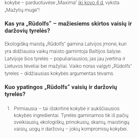
kokybe – parduotuvėse „Maxima“
iki kovo 4 d.
vyksta
„Mažylių mugė“!
Kas yra „Rūdolfs“ – mažiesiems skirtos vaisių ir
daržovių tyrelės?
Ekologišką maistą „Rūdolfs“ gamina Latvijos įmonė, kuri
yra didžiausia vaikų maisto gamintoja Baltijos šalyse.
Latvijoje šios tyrelės – populiariausios, jas jau įvertina ir
Lietuvos tėveliai bei mažyliai. Vaiko noras valgyti „Rūdolfs“
tyreles – didžiausias kokybės argumentas tėvams.
Kuo ypatingos „Rūdolfs“ vaisių ir daržovių
tyrelės?
Pirmiausia – tai išskirtinė kokybė ir aukščiausios
kokybės ingredientai. Tyrelės gaminamos tik iš pačių
sveikiausių, ekologiškų, prinokusių, skanių, maistingų
vaisių, uogų ir daržovių – jokių kompromisų kokybei.