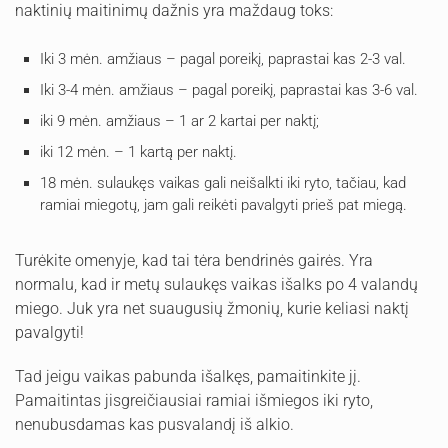
naktinių maitinimų dažnis yra maždaug toks:
Iki 3 mėn. amžiaus – pagal poreikį, paprastai kas 2-3 val.
Iki 3-4 mėn. amžiaus – pagal poreikį, paprastai kas 3-6 val.
iki 9 mėn. amžiaus – 1 ar 2 kartai per naktį;
iki 12 mėn. – 1 kartą per naktį.
18 mėn. sulaukęs vaikas gali neišalkti iki ryto, tačiau, kad
ramiai miegotų, jam gali reikėti pavalgyti prieš pat miegą.
Turėkite omenyje, kad tai tėra bendrinės gairės. Yra
normalu, kad ir metų sulaukęs vaikas išalks po 4 valandų
miego. Juk yra net suaugusių žmonių, kurie keliasi naktį
pavalgyti!
Tad jeigu vaikas pabunda išalkęs, pamaitinkite jį.
Pamaitintas jisgreičiausiai ramiai išmiegos iki ryto,
nenubusdamas kas pusvalandį iš alkio.