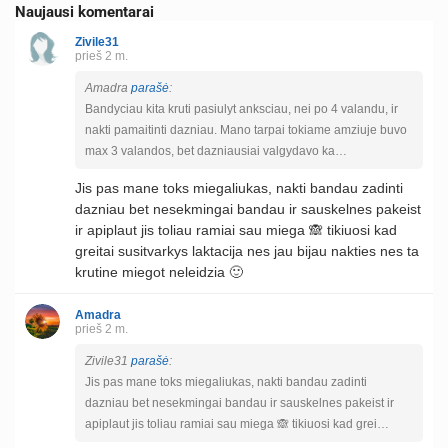
Naujausi komentarai
Zivile31
prieš 2 m.
Amadra
parašė
:
Bandyciau kita kruti pasiulyt anksciau, nei po 4 valandu, ir
nakti pamaitinti dazniau. Mano tarpai tokiame amziuje buvo
max 3 valandos, bet dazniausiai valgydavo ka…
Jis pas mane toks miegaliukas, nakti bandau zadinti
dazniau bet nesekmingai bandau ir sauskelnes pakeist
ir apiplaut jis toliau ramiai sau miega 🙈 tikiuosi kad
greitai susitvarkys laktacija nes jau bijau nakties nes ta
krutine miegot neleidzia 🙂
Amadra
prieš 2 m.
Zivile31
parašė
:
Jis pas mane toks miegaliukas, nakti bandau zadinti
dazniau bet nesekmingai bandau ir sauskelnes pakeist ir
apiplaut jis toliau ramiai sau miega 🙈 tikiuosi kad grei…