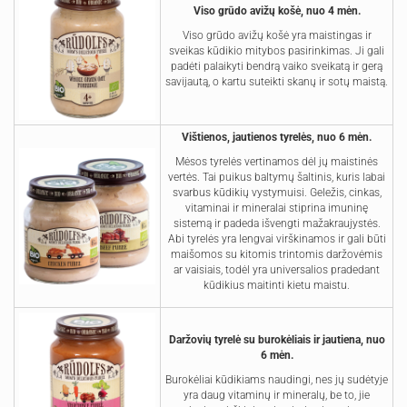
Viso grūdo avižų košė, nuo 4 mėn.
Viso grūdo avižų košė yra maistingas ir
sveikas kūdikio mitybos pasirinkimas. Ji gali
padėti palaikyti bendrą vaiko sveikatą ir gerą
savijautą, o kartu suteikti skanų ir sotų maistą.
Vištienos, jautienos tyrelės, nuo 6 mėn.
Mėsos tyrelės vertinamos dėl jų maistinės
vertės. Tai puikus baltymų šaltinis, kuris labai
svarbus kūdikių vystymuisi. Geležis, cinkas,
vitaminai ir mineralai stiprina imuninę
sistemą ir padeda išvengti mažakraujystės.
Abi tyrelės yra lengvai virškinamos ir gali būti
maišomos su kitomis trintomis daržovėmis
ar vaisiais, todėl yra universalios pradedant
kūdikius maitinti kietu maistu.
Daržovių tyrelė su burokėliais ir jautiena, nuo
6 mėn.
Burokėliai kūdikiams naudingi, nes jų sudėtyje
yra daug vitaminų ir mineralų, be to, jie