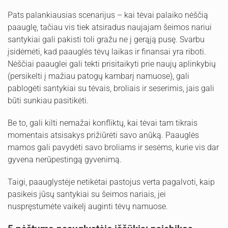
Pats palankiausias scenarijus – kai tėvai palaiko nėščią
paauglę, tačiau vis tiek atsiradus naujajam šeimos nariui
santykiai gali pakisti toli gražu ne į gerąją pusę. Svarbu
įsidėmėti, kad paauglės tėvų laikas ir finansai yra riboti.
Nėščiai paauglei gali tekti prisitaikyti prie naujų aplinkybių
(persikelti į mažiau patogų kambarį namuose), gali
pablogėti santykiai su tėvais, broliais ir seserimis, jais gali
būti sunkiau pasitikėti.
Be to, gali kilti nemažai konfliktų, kai tėvai tam tikrais
momentais atsisakys prižiūrėti savo anūką. Paauglės
mamos gali pavydėti savo broliams ir sesėms, kurie vis dar
gyvena nerūpestingą gyvenimą.
Taigi, paauglystėje netikėtai pastojus verta pagalvoti, kaip
pasikeis jūsų santykiai su šeimos nariais, jei
nuspręstumėte vaikelį auginti tėvų namuose.