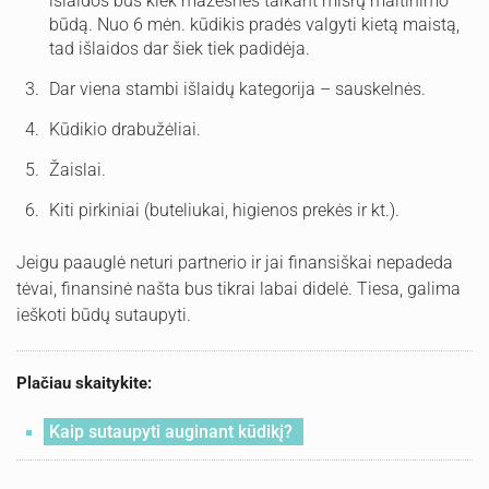
išlaidos bus kiek mažesnės taikant mišrų maitinimo
būdą. Nuo 6 mėn. kūdikis pradės valgyti kietą maistą,
tad išlaidos dar šiek tiek padidėja.
Dar viena stambi išlaidų kategorija – sauskelnės.
Kūdikio drabužėliai.
Žaislai.
Kiti pirkiniai (buteliukai, higienos prekės ir kt.).
Jeigu paauglė neturi partnerio ir jai finansiškai nepadeda
tėvai, finansinė našta bus tikrai labai didelė. Tiesa, galima
ieškoti būdų sutaupyti.
Plačiau skaitykite:
Kaip sutaupyti auginant kūdikį?