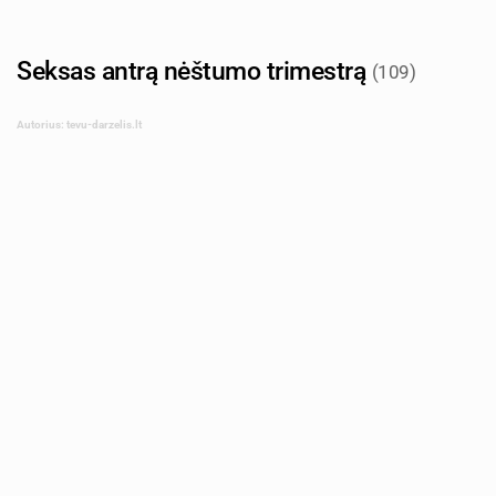
Seksas antrą nėštumo trimestrą
(109)
Autorius: tevu-darzelis.lt
Ar normalu norėti mylėtis antrąjį nėštumo
trimestrą?