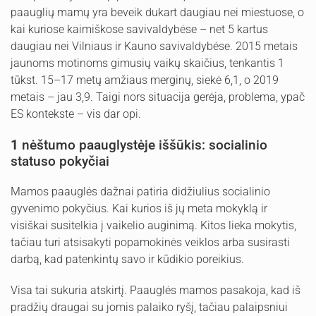
paauglių mamų yra beveik dukart daugiau nei miestuose, o
kai kuriose kaimiškose savivaldybėse – net 5 kartus
daugiau nei Vilniaus ir Kauno savivaldybėse. 2015 metais
jaunoms motinoms gimusių vaikų skaičius, tenkantis 1
tūkst. 15–17 metų amžiaus merginų, siekė 6,1, o 2019
metais – jau 3,9. Taigi nors situacija gerėja, problema, ypač
ES kontekste – vis dar opi.
1
nėštumo paauglystėje iššūkis: socialinio
statuso pokyčiai
Mamos paauglės dažnai patiria didžiulius socialinio
gyvenimo pokyčius. Kai kurios iš jų meta mokyklą ir
visiškai susitelkia į vaikelio auginimą. Kitos lieka mokytis,
tačiau turi atsisakyti popamokinės veiklos arba susirasti
darbą, kad patenkintų savo ir kūdikio poreikius.
Visa tai sukuria atskirtį. Paauglės mamos pasakoja, kad iš
pradžių draugai su jomis palaiko ryšį, tačiau palaipsniui