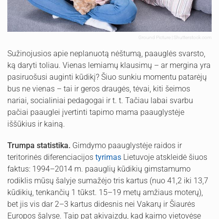
Ground Picture | Shutterstock.com
Sužinojusios apie neplanuotą nėštumą, paauglės svarsto,
ką daryti toliau. Vienas lemiamų klausimų – ar mergina yra
pasiruošusi auginti kūdikį? Šiuo sunkiu momentu patarėjų
bus ne vienas – tai ir geros draugės, tėvai, kiti šeimos
nariai, socialiniai pedagogai ir t. t. Tačiau labai svarbu
pačiai paauglei įvertinti tapimo mama paauglystėje
iššūkius ir kainą.
Trumpa statistika.
Gimdymo paauglystėje raidos ir
teritorinės diferenciacijos
tyrimas
Lietuvoje atskleidė šiuos
faktus: 1994–2014 m. paauglių kūdikių gimstamumo
rodiklis mūsų šalyje sumažėjo tris kartus (nuo 41,2 iki 13,7
kūdikių, tenkančių 1 tūkst. 15–19 metų amžiaus moterų),
bet jis vis dar 2–3 kartus didesnis nei Vakarų ir Šiaurės
Europos šalyse. Taip pat akivaizdu, kad kaimo vietovėse