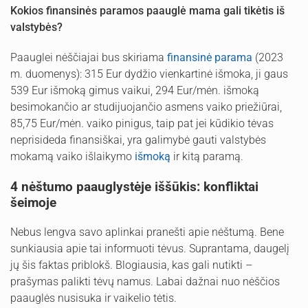
Kokios finansinės paramos paauglė mama gali tikėtis iš
valstybės?
Paauglei nėščiajai bus skiriama
finansinė parama
(2023
m. duomenys): 315 Eur dydžio vienkartinė išmoka, ji gaus
539 Eur išmoką gimus vaikui, 294 Eur/mėn. išmoką
besimokančio ar studijuojančio asmens vaiko priežiūrai,
85,75 Eur/mėn. vaiko pinigus, taip pat jei kūdikio tėvas
neprisideda finansiškai, yra galimybė gauti valstybės
mokamą vaiko išlaikymo
išmoką
ir kitą paramą.
4 nėštumo paauglystėje iššūkis: konfliktai
šeimoje
Nebus lengva savo aplinkai pranešti apie nėštumą. Bene
sunkiausia apie tai informuoti tėvus. Suprantama, daugelį
jų šis faktas priblokš. Blogiausia, kas gali nutikti –
prašymas palikti tėvų namus. Labai dažnai nuo nėščios
paauglės nusisuka ir vaikelio tėtis.