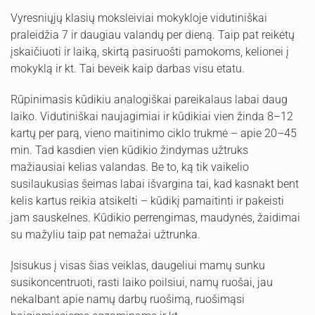
Vyresniųjų klasių moksleiviai mokykloje vidutiniškai
praleidžia 7 ir daugiau valandų per dieną. Taip pat reikėtų
įskaičiuoti ir laiką, skirtą pasiruošti pamokoms, kelionei į
mokyklą ir kt. Tai beveik kaip darbas visu etatu.
Rūpinimasis kūdikiu analogiškai pareikalaus labai daug
laiko. Vidutiniškai naujagimiai ir kūdikiai vien žinda 8–12
kartų per parą, vieno maitinimo ciklo trukmė – apie 20–45
min. Tad kasdien vien kūdikio žindymas užtruks
mažiausiai kelias valandas. Be to, ką tik vaikelio
susilaukusias šeimas labai išvargina tai, kad kasnakt bent
kelis kartus reikia atsikelti – kūdikį pamaitinti ir pakeisti
jam sauskelnes. Kūdikio perrengimas, maudynės, žaidimai
su mažyliu taip pat nemažai užtrunka.
Įsisukus į visas šias veiklas, daugeliui mamų sunku
susikoncentruoti, rasti laiko poilsiui, namų ruošai, jau
nekalbant apie namų darbų ruošimą, ruošimąsi