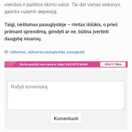
vienišos ir paliktos likimo valiai. Tai dar vienas veiksnys,
galintis nulemti depresiją.
Taigi, nėštumas paauglystėje – rimtas iššūkis, o prieš
priimant sprendimą, gimdyti ar ne, būtina įvertinti
daugybę niuansų.
,
,
nėštumas
nėštumas paauglystėje
paauglystė