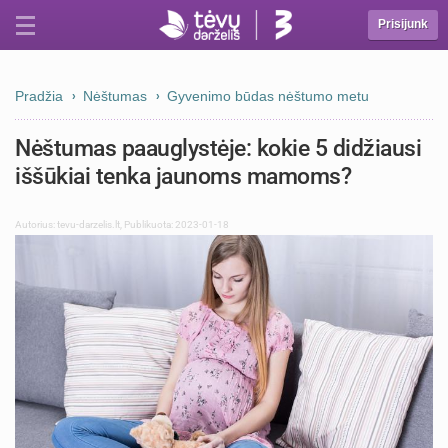
Prisijunk
Pradžia
Nėštumas
Gyvenimo būdas nėštumo metu
Nėštumas paauglystėje: kokie 5 didžiausi
iššūkiai tenka jaunoms mamoms?
Autorius:
tevu-darzelis.lt
,
Publikuota: 2023-01-18