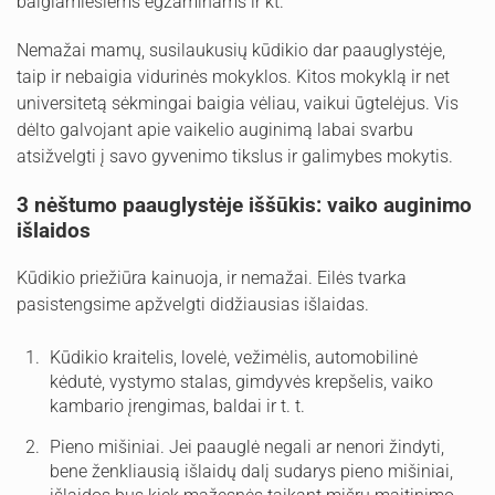
baigiamiesiems egzaminams ir kt.
Nemažai mamų, susilaukusių kūdikio dar paauglystėje,
taip ir nebaigia vidurinės mokyklos. Kitos mokyklą ir net
universitetą sėkmingai baigia vėliau, vaikui ūgtelėjus. Vis
dėlto galvojant apie vaikelio auginimą labai svarbu
atsižvelgti į savo gyvenimo tikslus ir galimybes mokytis.
3 nėštumo paauglystėje iššūkis: vaiko auginimo
išlaidos
Kūdikio priežiūra kainuoja, ir nemažai. Eilės tvarka
pasistengsime apžvelgti didžiausias išlaidas.
Kūdikio kraitelis, lovelė, vežimėlis, automobilinė
kėdutė, vystymo stalas, gimdyvės krepšelis, vaiko
kambario įrengimas, baldai ir t. t.
Pieno mišiniai. Jei paauglė negali ar nenori žindyti,
bene ženkliausią išlaidų dalį sudarys pieno mišiniai,