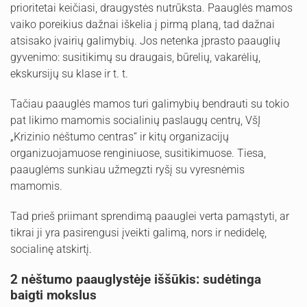
prioritetai keičiasi, draugystės nutrūksta. Paauglės mamos
vaiko poreikius dažnai iškelia į pirmą planą, tad dažnai
atsisako įvairių galimybių. Jos netenka įprasto paauglių
gyvenimo: susitikimų su draugais, būrelių, vakarėlių,
ekskursijų su klase ir t. t.
Tačiau paauglės mamos turi galimybių bendrauti su tokio
pat likimo mamomis socialinių paslaugų centrų, VšĮ
„Krizinio nėštumo centras“ ir kitų organizacijų
organizuojamuose renginiuose, susitikimuose. Tiesa,
paauglėms sunkiau užmegzti ryšį su vyresnėmis
mamomis.
Tad prieš priimant sprendimą paauglei verta pamąstyti, ar
tikrai ji yra pasirengusi įveikti galimą, nors ir nedidelę,
socialinę atskirtį.
2 nėštumo paauglystėje iššūkis: sudėtinga
baigti mokslus