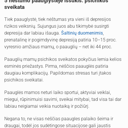
5 nėštumo paauglystėje iššūkis: psichikos
sveikata
Tiek paauglystė, tiek nėštumas yra vieni iš depresijos
rizikos veiksnių. Sujungus juos abu tikimybė susirgti
depresija dar labiau išauga.
Šaltinių duomenimis
,
prenatalinę ir pogimdyvinę depresiją patiria 10–15 proc.
vyresnio amžiaus mamų, o paauglių – net iki 44 proc.
Paauglių mamų psichikos sveikatos pokyčius lemia kelios
esminės priežastys. Pirma, nėščios paauglės patiria
daugiau komplikacijų. Papildomas stresas turi įtakos
psichikos sveikatai.
Paauglės mamos neturi laiko sportui, aktyviai veiklai,
miegui, rūpinimuisi savimi, sveikai mitybai, tad visa tai dar
labiau neigiamai veikia nuotaiką ir požiūrį.
Negana to, ne visas nėščias paaugles palaiko šeima ir
draugai, todėl jos sudėtingose situacijose gali jaustis