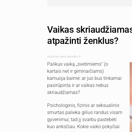
Vaikas skriaudžiamas 
atpažinti ženklus?
Autorius: tevu-darzelis.lt
Palikus vaiką „svetimiems“ (o
kartais net ir giminaičiams)
kamuoja baimė: ar juo bus tinkamai
pasirūpinta ir ar vaikas nebus
skriaudžiamas?
Psichologinis, fizinis ar seksualinis
smurtas palieka gilius randus visam
gyvenimui, tad jį svarbu pastebėti
kuo anksčiau. Kokie vaiko pokyčiai