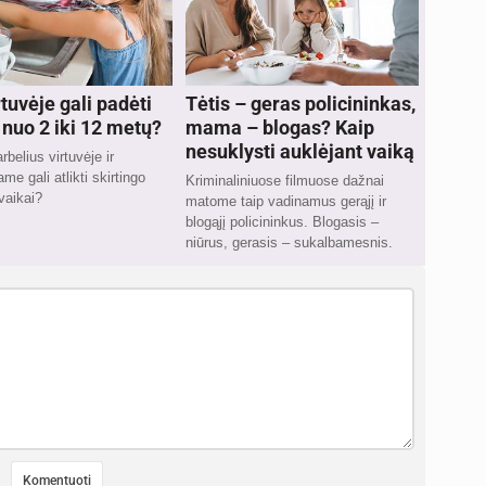
tuvėje gali padėti
Tėtis – geras policininkas,
 nuo 2 iki 12 metų?
mama – blogas? Kaip
nesuklysti auklėjant vaiką
belius virtuvėje ir
me gali atlikti skirtingo
Kriminaliniuose filmuose dažnai
vaikai?
matome taip vadinamus gerąjį ir
blogąjį policininkus. Blogasis –
niūrus, gerasis – sukalbamesnis.