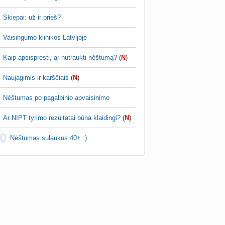
Skiepai: už ir prieš?
Vaisingumo klinikos Latvijoje
Kaip apsispręsti, ar nutraukti nėštumą?
(
N
)
Naujagimis ir karščiais
(
N
)
Nėštumas po pagalbinio apvaisinimo
Ar NIPT tyrimo rezultatai būna klaidingi?
(
N
)
0
Nėštumas sulaukus 40+ :)