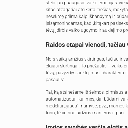
stebi jau paaugusio vaiko emocijas: vien
kitas atžagariai atsikerta, trečias, mokyt
nesėkmę priima kaip išbandymą ir, būdam
įsisąmonindamas, kad „kitąkart pasiseks n
tėvų įdirbis vaiko ugdymo ir auklėjimo p
Raidos etapai vienodi, tačiau 
Nors vaikų amžius skirtingas, tačiau ir v
elgiasi skirtingai. To priežastis – vaiko
tėvų, pavyzdys, auklėjimas, charakterio 
pasaulis“.
Tai, ką atsinešame iš šeimos, pirmiausi
automatizuotai, kai mes, dar būdami vaik
modeliai „įauga“ mumyse, pvz., mamos k
tonu, tėčio nuolaidžios manieros ir pan.
Įgytos savybės verčia elgtis 