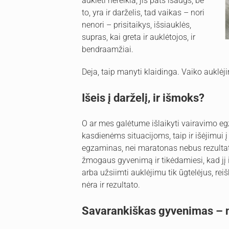
auklėti nereikia, jis pats išaugs, be
to, yra ir darželis, tad vaikas – nori
nenori – prisitaikys, išsiauklės,
supras, kai greta ir auklėtojos, ir
bendraamžiai.
Deja, taip manyti klaidinga. Vaiko aukl
Išeis į darželį, ir išmoks?
O ar mes galėtume išlaikyti vairavimo egz
kasdienėms situacijoms, taip ir išėjimui 
egzaminas, nei maratonas nebus rezultat
žmogaus gyvenimą ir tikėdamiesi, kad jį 
arba užsiimti auklėjimu tik ūgtelėjus, rei
nėra ir rezultato.
Savarankiškas gyvenimas – n