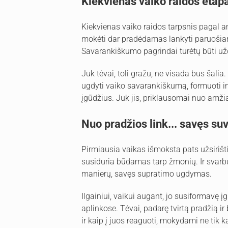
Kiekvienas vaiko raidos etap
Kiekvienas vaiko raidos tarpsnis pagal am
mokėti dar pradėdamas lankyti paruošiamą
Savarankiškumo pagrindai turėtų būti užd
Juk tėvai, toli gražu, ne visada bus šalia.
ugdyti vaiko savarankiškumą, formuoti 
įgūdžius. Juk jis, priklausomai nuo amžia
Nuo pradžios link... savęs s
Pirmiausia vaikas išmoksta pats užsirišti 
susiduria būdamas tarp žmonių. Ir svarb
manierų, savęs supratimo ugdymas.
Ilgainiui, vaikui augant, jo susiformavę į
aplinkose. Tėvai, padarę tvirtą pradžią ir 
ir kaip į juos reaguoti, mokydami ne tik 