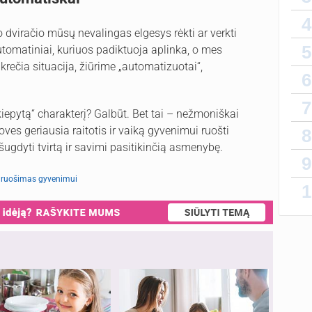
4
uo dviračio mūsų nevalingas elgesys rėkti ar verkti
5
 automatiniai, kuriuos padiktuoja aplinka, o mes
rečia situacija, žiūrime „automatizuotai“,
6
7
iepytą“ charakterį? Galbūt. Bet tai – nežmoniškai
oves geriausia raitotis ir vaiką gyvenimui ruošti
8
ugdyti tvirtą ir savimi pasitikinčią asmenybę.
9
 ruošimas gyvenimui
1