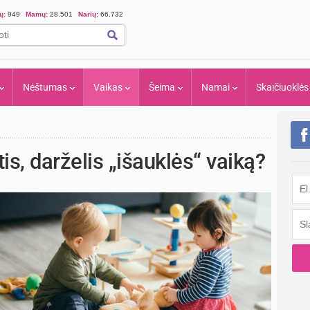
ių:
949
Mamų:
28.501
Narių:
66.732
Nėštumas
Vaikas
Šeima
Namai
Skaičiuoklės
is, darželis „išauklės“ vaiką?