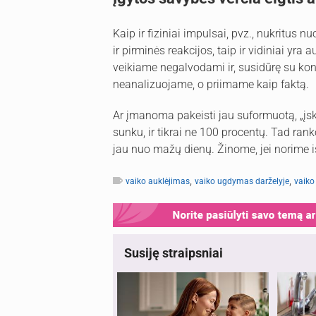
Kaip ir fiziniai impulsai, pvz., nukritus n
ir pirminės reakcijos, taip ir vidiniai yra
veikiame negalvodami ir, susidūrę su konk
neanalizuojame, o priimame kaip faktą.
Ar įmanoma pakeisti jau suformuotą, „įsk
sunku, ir tikrai ne 100 procentų. Tad rank
jau nuo mažų dienų. Žinome, jei norime iš
,
,
vaiko auklėjimas
vaiko ugdymas darželyje
vaiko
Susiję straipsniai