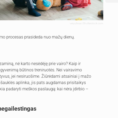
veryulissa | Shutterstock.com
ėjimo procesas prasideda nuo mažų dienų.
aminą, nė karto nesėdėję prie vairo? Kaip ir
į gyvenimą būtinos treniruotės. Nei vairavimo
yvus, jei nesiruošime. Žiūrėdami atsainiai į mažo
išauklės aplinka, jis pats augdamas prisitaikys
škia padaryti meškos paslaugą: kai nėra įdirbio –
egailestingas