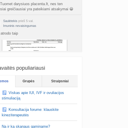
 Tuomet darysiuos placenta.lt, nes ten
usiai greičiausiai yra pateikiami atsakymai 😀
Saulėtekis
prieš 5 val.
Imuninis nevaisingumas
atrodo taip
vaitės populiariausi
The Sea
prieš 5 val.
emos
Grupės
Straipsniai
Nėštumas po pagalbinio apvaisinimo
su glutatijonu man buvo skirta lašinė, tai reikia
Viskas apie IUI, IVF ir ovuliacijos
o/skyrimo ir susilašinate bet kurioje klinikoje, o
stimuliaciją
ra LT vaistinėse 😀
Konsultacija forume: klauskite
kineziterapeutės
Na ir ką skanaus gaminame?