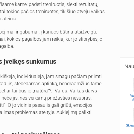
isame kame: padėti treniruotis, siekti rezultatų,
ai tokios pačios treniruotės, tik šiuo atveju vaikas
 ateičiai.
bėjimai ir gabumai, į kuriuos būtina atsižvelgti.
mai, kokios pagalbos jam reikia, kur jo stiprybės, o
agalba.
ts įveikęs sunkumus
Naud
nkiškėja, individualėja, jam smagu pačiam priimti
, kad jis, stebėdamas aplinką, bendraamžius tame
bet ar tai bus jo „natūra“?.. Vargu. Vaikas darys
Va
bus nebe jis, nes veiksmų priežasties nesupras,
d
iti“. O jo vidinis pasaulis gali griūti, emocijos –
į galimas problemas ateityje. Auklėjimą palikti
Skiep