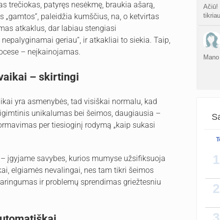
as trečiokas, patyręs nesėkmę, braukia ašarą,
Ačiū!
as „gamtos“, paleidžia kumščius, na, o ketvirtas
tikria
as atkaklus, dar labiau stengiasi
epalyginamai geriau“, ir atkakliai to siekia. Taip,
rocese – neįkainojamas.
Mano 
vaikai – skirtingi
aikai yra asmenybės, tad visiškai normalu, kad
 prigimtinis unikalumas bei šeimos, daugiausia –
Sa
formavimas per tiesioginį rodymą „kaip sukasi
T
NAD+ 
1
a – įgyjame savybes, kurios mumyse užsifiksuoja
recept
ai, elgiamės nevalingai, nes tam tikri šeimos
NMN y
aringumas ir problemų sprendimas griežtesniu
2
3
automatiškai