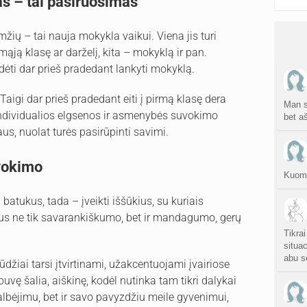
as – tai pasiruošimas
žių – tai nauja mokykla vaikui. Viena jis turi
ją klasę ar darželį, kita – mokyklą ir pan.
ėti dar prieš pradedant lankyti mokyklą.
 Taigi dar prieš pradedant eiti į pirmą klasę dera
Man sa
individualios elgsenos ir asmenybės suvokimo
bet aš
us, nuolat turės pasirūpinti savimi.
uvokimo
Kuom 
batukus, tada – įveikti iššūkius, su kuriais
us ne tik savarankiškumo, bet ir mandagumo, gerų
Tikrai
situac
abu s
gūdžiai tarsi įtvirtinami, užakcentuojami įvairiose
buvę šalia, aiškinę, kodėl nutinka tam tikri dalykai
kalbėjimu, bet ir savo pavyzdžiu meile gyvenimui,