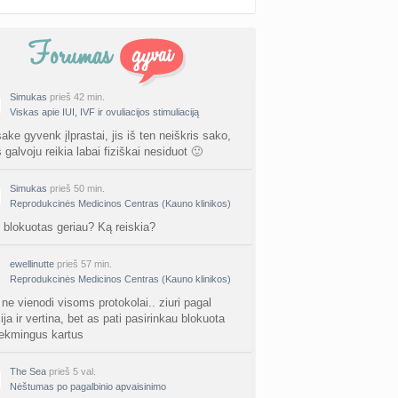
Simukas
prieš 42 min.
Viskas apie IUI, IVF ir ovuliacijos stimuliaciją
ke gyvenk įlprastai, jis iš ten neiškris sako,
 galvoju reikia labai fiziškai nesiduot 🙂
Simukas
prieš 50 min.
Reprodukcinės Medicinos Centras (Kauno klinikos)
blokuotas geriau? Ką reiskia?
ewellinutte
prieš 57 min.
Reprodukcinės Medicinos Centras (Kauno klinikos)
 ne vienodi visoms protokolai.. ziuri pagal
ija ir vertina, bet as pati pasirinkau blokuota
ekmingus kartus
The Sea
prieš 5 val.
Nėštumas po pagalbinio apvaisinimo