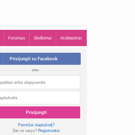
Forumas
Skelbimai
Atsiliepimai
Prisijungti su Facebook
arba
Prisijungti
Pamiršai slaptažodį?
Dar ne narys?
Registruokis