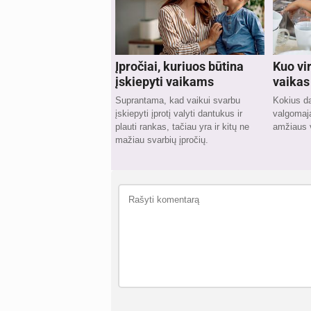
Įpročiai, kuriuos būtina
Kuo vir
įskiepyti vaikams
vaikas
Suprantama, kad vaikui svarbu
Kokius dar
įskiepyti įprotį valyti dantukus ir
valgomaja
plauti rankas, tačiau yra ir kitų ne
amžiaus 
mažiau svarbių įpročių.