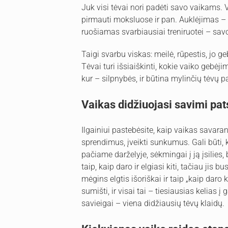
Juk visi tėvai nori padėti savo vaikams. V
pirmauti moksluose ir pan. Auklėjimas – t
ruošiamas svarbiausiai treniruotei – savo
Taigi svarbu viskas: meilė, rūpestis, jo ge
Tėvai turi išsiaiškinti, kokie vaiko gebėji
kur – silpnybės, ir būtina mylinčių tėvų p
Vaikas didžiuojasi savimi pa
Ilgainiui pastebėsite, kaip vaikas savara
sprendimus, įveikti sunkumus. Gali būti
pačiame darželyje, sėkmingai į ją įsilies, 
taip, kaip daro ir elgiasi kiti, tačiau jis 
mėgins elgtis išoriškai ir taip „kaip daro k
sumišti, ir visai tai – tiesiausias kelias 
savieigai – viena didžiausių tėvų klaidų.