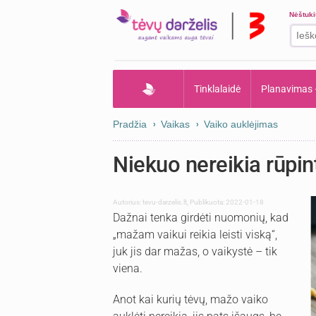
Nėštuk
Tinklalaidė
Planavimas
Pradžia
Vaikas
Vaiko auklėjimas
Niekuo nereikia rūpint
Autorius:
tevu-darzelis.lt
,
Publikuota: 2022-01-18
Dažnai tenka girdėti nuomonių, kad
„mažam vaikui reikia leisti viską“,
juk jis dar mažas, o vaikystė – tik
viena.
Anot kai kurių tėvų, mažo vaiko