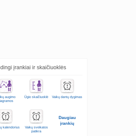
ingi įrankiai ir skaičiuoklės
ikų augimo
Ūgio skaičiuoklė
Vaikų dantų dygimas
iagramos
Daugiau
įrankių
ų kalendorius
Vaikų sveikatos
patikra