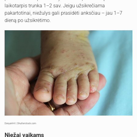
laikotarpis trunka 1–2 sav. Jeigu užsikrečiama
pakartotinai, niežulys gali prasidėti anksčiau – jau 1–7
dieną po užsikrėtimo.
DonyaHHI | Shutterstock.com
Niežai vaikams