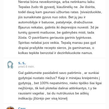
Neretai būna neveiksminga, arba netinkamu laiku.
Tepalas žudo tik gyvastį, kiaušinėlių ne. Jie išsirita,
todėl daug kam gaunasi užburtas ratas. Įsivaizduokite,
jūs sunaikinate gyvus nuo odos. Bet jų jau ir
automobilyje ir batuose, patalynėje, drabužiuose.
Bjaurus reikalas, galintis iki depresijos nuvesti. 3d jie
turėtų gyventi maišuose, be galimybės misti, tada
žūsta. O paviršiams geriausia garinis lygintuvas.
Spiritas nelabai juos veikia. Tepalą manau pas gyd
drąsiai prašykite recepto sieros, jis gaminamas, o
kolkas tepkite benzotal ir dezinfekuokote namus.
S.. S..
prieš 8 mėn.
Gal galėtumėte pasidalinti savo patirtimis , ar sunkiai
gydytojai nustato niežus? Kaip ir minėjau kreipėmės į
gydytoją , bet 100% nepatvirtino, nieko tipiško šiai ligai
neįžiūrėjo, tik keli ploteliai dalinai atitinkantys, t.y tie
rausiami vageliai , tai du nutrūkusius be aiškių
indikaciju įžiūrėjo per visą kūnelį
Cavy