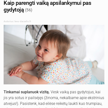
Kaip parengti vaiką apsilankymui pas
gydytoją
(56)
Autorius: tevu-darzelis.lt
Tinkamai suplanuok vizitą.
Vesk vaiką pas gydytojus, kai
jis yra sotus ir pailsėjęs (žinoma, nekalbame apie ekstrinius
atvejus!). Pasistenk, kad eilėse reikėtų laukti kuo trumpiau,