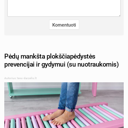
Pėdų mankšta plokščiapėdystės
prevencijai ir gydymui (su nuotraukomis)
Autorius: tevu-darzelis.lt