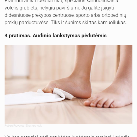
Pratimui atlikti idealiai tiktų specialus kamuoliukas ar
volelis grublėtu, nelygiu paviršiumi. Jų galite įsigyti
didesniuose prekybos centruose, sporto arba ortopedinių
prekių parduotuvėse. Tiks ir šunims skirtas kamuoliukas.
4 pratimas. Audinio lankstymas pėdutėmis
Robert Przybysz | Shutterstock