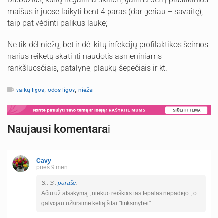
maišus ir juose laikyti bent 4 paras (dar geriau – savaitę),
taip pat vėdinti palikus lauke;
Ne tik dėl niežų, bet ir dėl kitų infekcijų profilaktikos šeimos
narius reikėtų skatinti naudotis asmeniniams
rankšluosčiais, patalyne, plaukų šepečiais ir kt.
,
,
vaikų ligos
odos ligos
niežai
Naujausi komentarai
Cavy
prieš 9 mėn.
S.. S..
parašė
:
Ačiū už atsakymą , niekuo reiškias tas tepalas nepadėjo , o
galvojau užkirsime kelią šitai "linksmybei"