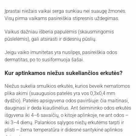
Įprastai niežais vaikai serga sunkiau nei suaugę žmonės.
Visų pirma vaikams pasireiškia stipresnis uždegimas.
Vaikus dažniau išberia papulėmis (skausmingomis
pūslelėmis), gali atsirasti ir didesnių pūslių.
Jeigu vaiko imunitetas yra nusilpęs, pasireiškia odos
dermatitas, po to susiformuoja šašai.
Kur aptinkamos niežus sukeliančios erkutės?
Niežus sukelia smulkios erkutės, kurios beveik nematomos
plika akimi (suaugusios patelės yra vos 0,3x0,4 mm
dydžio). Patelės apsigyvena odos paviršiuje: čia maitinasi,
dauginasi ir deda kiaušinėlius. Ant šeimininko odos erkutės
išgyvena iki 4–6 savaičių, o kitoje aplinkoje, ne ant odos –
iki 3–4 dienų. Palankios sąlygos niežų erkutėms tarpti ir
plisti – žema temperatūra ir didesnė santykinė aplinkos