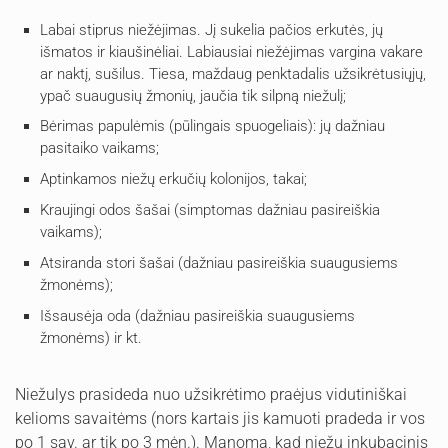
Labai stiprus niežėjimas. Jį sukelia pačios erkutės, jų
išmatos ir kiaušinėliai. Labiausiai niežėjimas vargina vakare
ar naktį, sušilus. Tiesa, maždaug penktadalis užsikrėtusiųjų,
ypač suaugusių žmonių, jaučia tik silpną niežulį;
Bėrimas papulėmis (pūlingais spuogeliais): jų dažniau
pasitaiko vaikams;
Aptinkamos niežų erkučių kolonijos, takai;
Kraujingi odos šašai (simptomas dažniau pasireiškia
vaikams);
Atsiranda stori šašai (dažniau pasireiškia suaugusiems
žmonėms);
Išsausėja oda (dažniau pasireiškia suaugusiems
žmonėms) ir kt.
Niežulys prasideda nuo užsikrėtimo praėjus vidutiniškai
kelioms savaitėms (nors kartais jis kamuoti pradeda ir vos
po 1 sav. ar tik po 3 mėn.). Manoma, kad niežų inkubacinis