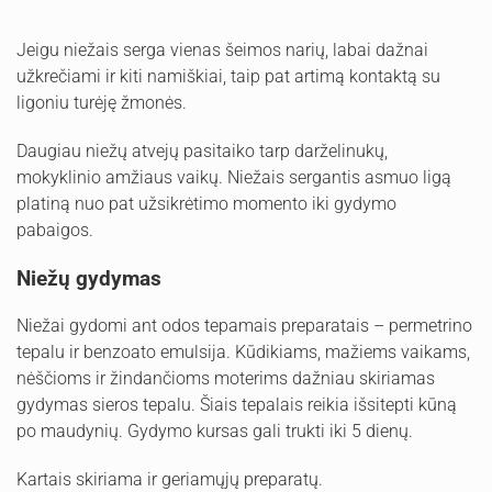
Jeigu niežais serga vienas šeimos narių, labai dažnai
užkrečiami ir kiti namiškiai, taip pat artimą kontaktą su
ligoniu turėję žmonės.
Daugiau niežų atvejų pasitaiko tarp darželinukų,
mokyklinio amžiaus vaikų. Niežais sergantis asmuo ligą
platiną nuo pat užsikrėtimo momento iki gydymo
pabaigos.
Niežų gydymas
Niežai gydomi ant odos tepamais preparatais – permetrino
tepalu ir benzoato emulsija. Kūdikiams, mažiems vaikams,
nėščioms ir žindančioms moterims dažniau skiriamas
gydymas sieros tepalu. Šiais tepalais reikia išsitepti kūną
po maudynių. Gydymo kursas gali trukti iki 5 dienų.
Kartais skiriama ir geriamųjų preparatų.