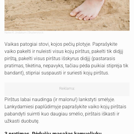
Natee K Jindakum | Shutterstock
Vaikas patogiai stovi, kojos pečių plotyje. Paprašykite
vaiko pakelti ir nuleisti visus kojų pirštus, pakelti tik didįjį
pirštą, pakelti visus pirštus išskyrus didįjį (pastarasis
pratimas, tikėtina, nepavyks, tačiau pėda puikiai stiprėja tik
bandant), stipriai suspausti ir suriesti kojų pirštus.
Reklama:
Pirštus labai naudinga (ir malonu!) lankstyti smėlyje.
Lankydamiesi paplūdimyje paprašykite vaiko kojų pirštais
pabandyti suimti kuo daugiau smėlio, pirštais iškasti ir
užkasti duobutę.
3 pratimas. Pėdučių masažas kamuoliuku