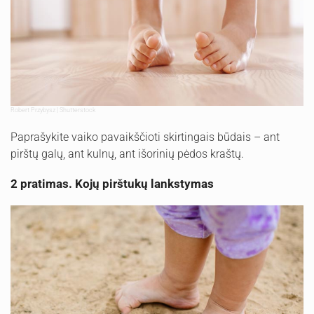
Robert Przybysz | Shutterstock
Paprašykite vaiko pavaikščioti skirtingais būdais – ant
pirštų galų, ant kulnų, ant išorinių pėdos kraštų.
2 pratimas. Kojų pirštukų lankstymas