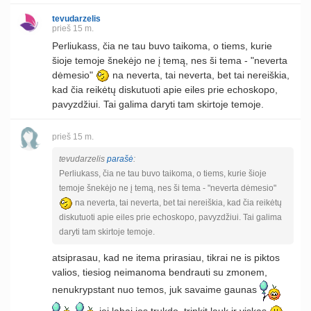
tevudarzelis
prieš 15 m.
Perliukass, čia ne tau buvo taikoma, o tiems, kurie
šioje temoje šnekėjo ne į temą, nes ši tema - "neverta
dėmesio"
na neverta, tai neverta, bet tai nereiškia,
kad čia reikėtų diskutuoti apie eiles prie echoskopo,
pavyzdžiui. Tai galima daryti tam skirtoje temoje.
prieš 15 m.
tevudarzelis
parašė
:
Perliukass, čia ne tau buvo taikoma, o tiems, kurie šioje
temoje šnekėjo ne į temą, nes ši tema - "neverta dėmesio"
na neverta, tai neverta, bet tai nereiškia, kad čia reikėtų
diskutuoti apie eiles prie echoskopo, pavyzdžiui. Tai galima
daryti tam skirtoje temoje.
atsiprasau, kad ne itema prirasiau, tikrai ne is piktos
valios, tiesiog neimanoma bendrauti su zmonem,
nenukrypstant nuo temos, juk savaime gaunas