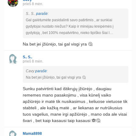
prieš 8 mėn.
S.. S..
parašė
:
Gal galėtumėte pasidalinti savo patirtimis , ar sunkiai
gydytojai nustato niežus? Kaip ir minėjau kreipėmės į
gydytoją , bet 100% nepatvirtino, nieko tipiško šiai l…
Na bet jei įžiūrėjo, tai gal visgi yra 🤔
S.. S..
prieš 8 mėn.
Cavy
parašė
:
Na bet jei įžiūrėjo, tai gal visgi yra 🤔
Sunku patvirtinti kad ištikrųjų įžiūrėjo , daugiau
rememes mano pasakojimu , visa kūnelį vaiko
apžiūrėjo ir matė tik nusikasimus , keliuose vietuose tik
stabteli , ale kažką matė , ar liekanas ar nutrūkusius
tuos vagelius, mane irgi apžiūrėjo , mano oda ale visai
švari , bet kaip kasausi taip kasausi 🙈🤔
Mama8898