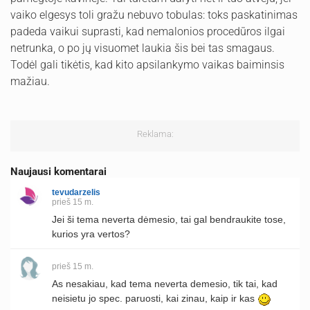
vaiko elgesys toli gražu nebuvo tobulas: toks paskatinimas
padeda vaikui suprasti, kad nemalonios procedūros ilgai
netrunka, o po jų visuomet laukia šis bei tas smagaus.
Todėl gali tikėtis, kad kito apsilankymo vaikas baiminsis
mažiau.
Reklama:
Naujausi komentarai
tevudarzelis
prieš 15 m.
Jei ši tema neverta dėmesio, tai gal bendraukite tose,
kurios yra vertos?
prieš 15 m.
As nesakiau, kad tema neverta demesio, tik tai, kad
neisietu jo spec. paruosti, kai zinau, kaip ir kas