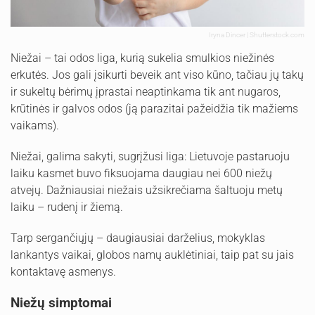
Iryna Dincer | Shutterstock.com
Niežai – tai odos liga, kurią sukelia smulkios niežinės
erkutės. Jos gali įsikurti beveik ant viso kūno, tačiau jų takų
ir sukeltų bėrimų įprastai neaptinkama tik ant nugaros,
krūtinės ir galvos odos (ją parazitai pažeidžia tik mažiems
vaikams).
Niežai, galima sakyti, sugrįžusi liga: Lietuvoje pastaruoju
laiku kasmet buvo fiksuojama daugiau nei 600 niežų
atvejų. Dažniausiai niežais užsikrečiama šaltuoju metų
laiku – rudenį ir žiemą.
Tarp sergančiųjų – daugiausiai darželius, mokyklas
lankantys vaikai, globos namų auklėtiniai, taip pat su jais
kontaktavę asmenys.
Niežų simptomai