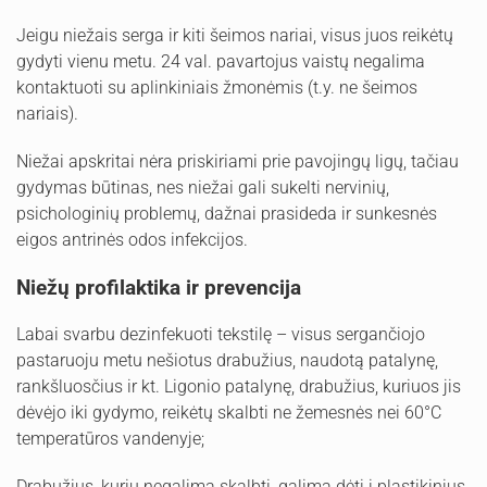
Jeigu niežais serga ir kiti šeimos nariai, visus juos reikėtų
gydyti vienu metu. 24 val. pavartojus vaistų negalima
kontaktuoti su aplinkiniais žmonėmis (t.y. ne šeimos
nariais).
Niežai apskritai nėra priskiriami prie pavojingų ligų, tačiau
gydymas būtinas, nes niežai gali sukelti nervinių,
psichologinių problemų, dažnai prasideda ir sunkesnės
eigos antrinės odos infekcijos.
Niežų profilaktika ir prevencija
Labai svarbu dezinfekuoti tekstilę – visus sergančiojo
pastaruoju metu nešiotus drabužius, naudotą patalynę,
rankšluosčius ir kt. Ligonio patalynę, drabužius, kuriuos jis
dėvėjo iki gydymo, reikėtų skalbti ne žemesnės nei 60°C
temperatūros vandenyje;
Drabužius, kurių negalima skalbti, galima dėti į plastikinius