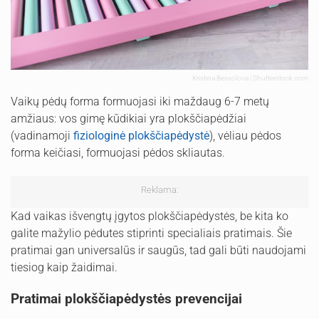
Kristina Bessolova | Shutterstock.com
Vaikų pėdų forma formuojasi iki maždaug 6-7 metų
amžiaus: vos gimę kūdikiai yra plokščiapėdžiai
(vadinamoji
fiziologinė plokščiapėdystė
), vėliau pėdos
forma keičiasi, formuojasi pėdos skliautas.
Reklama:
Kad vaikas išvengtų įgytos plokščiapėdystės, be kita ko
galite mažylio pėdutes stiprinti specialiais pratimais. Šie
pratimai gan universalūs ir saugūs, tad gali būti naudojami
tiesiog kaip žaidimai.
Pratimai plokščiapėdystės prevencijai