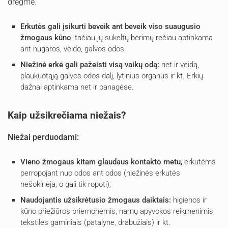
drėgmė.
Erkutės gali įsikurti beveik ant beveik viso suaugusio
žmogaus kūno
, tačiau jų sukeltų bėrimų rečiau aptinkama
ant nugaros, veido, galvos odos.
Niežinė erkė gali pažeisti visą vaikų odą:
net ir veidą,
plaukuotąją galvos odos dalį, lytinius organus ir kt. Erkių
dažnai aptinkama net ir panagėse.
Kaip užsikrečiama niežais?
Niežai perduodami:
Vieno žmogaus kitam glaudaus kontakto metu,
erkutėms
perropojant nuo odos ant odos (niežinės erkutės
nešokinėja, o gali tik ropoti);
Naudojantis užsikrėtusio žmogaus daiktais:
higienos ir
kūno priežiūros priemonėmis, namų apyvokos reikmenimis,
tekstilės gaminiais (patalyne, drabužiais) ir kt.