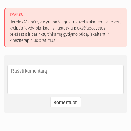
SVARBU
Jei plokščiapėdystė yra pažengusi ir sukelia skausmus, reikėtų
kreiptis į gydytoją, kad jis nustatytų plokščiapėdystės
priežastis ir parinktų tinkamą gydymo būdą, įskaitant ir
kineziterapinius pratimus.