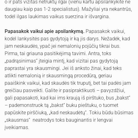
o ir pats vizitas netruktų ilgai (vienu kartu apsilankykite ne
daugiau kaip pas 1-2 specialistus). Mažyliai yra nekantrūs,
todėl ilgas laukimas vaikus suerzina ir išvargina.
Papasakok vaikui apie apsilankymą.
Papasakok vaikui,
kodėl lankysitės pas gydytoją ir ką jis darys. Nežadėk, kad
jam neskaudės, ypač jei nemalonių pojūčių tikrai bus.
Pirma, tai griauna pasitikėjimą tavimi. Antra, toks
„padrąsinimas“ įteigia mintį, kad vizitai pas gydytoją
paprastai yra skausmingi. Jei iš anksto žinai, kad teks
atlikti nemalonią ir skausmingą procedūrą, geriau
paaiškink vaikui, kad skaudės tik truputį, bet tai padės jam
greičiau pasveikti. Galite ir pasipraktikuoti – pavyzdžiui,
gali papasakoti, kad kai ims kraują iš pirštuko, bus „bakst“
– pademonstruok tą „bakst“ buku pieštuku, o tuomet
papūskite pirščiuką, „kad neskaudėtų“. Tokiu būdu būsimas
„skausmas“ neatrodys toks bauginantis ir lengvai
įveikiamas.