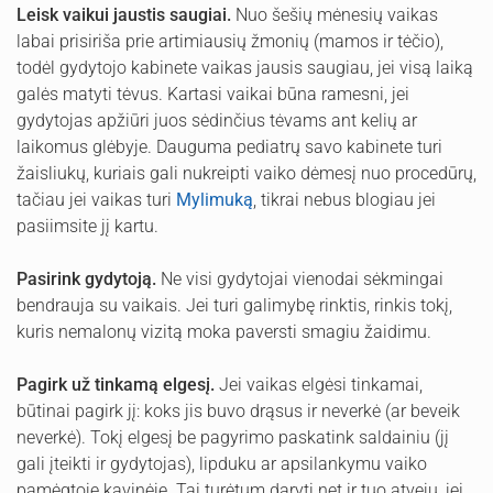
Leisk vaikui jaustis saugiai.
Nuo šešių mėnesių vaikas
labai prisiriša prie artimiausių žmonių (mamos ir tėčio),
todėl gydytojo kabinete vaikas jausis saugiau, jei visą laiką
galės matyti tėvus. Kartasi vaikai būna ramesni, jei
gydytojas apžiūri juos sėdinčius tėvams ant kelių ar
laikomus glėbyje. Dauguma pediatrų savo kabinete turi
žaisliukų, kuriais gali nukreipti vaiko dėmesį nuo procedūrų,
tačiau jei vaikas turi
Mylimuką
, tikrai nebus blogiau jei
pasiimsite jį kartu.
Pasirink gydytoją.
Ne visi gydytojai vienodai sėkmingai
bendrauja su vaikais. Jei turi galimybę rinktis, rinkis tokį,
kuris nemalonų vizitą moka paversti smagiu žaidimu.
Pagirk už tinkamą elgesį.
Jei vaikas elgėsi tinkamai,
būtinai pagirk jį: koks jis buvo drąsus ir neverkė (ar beveik
neverkė). Tokį elgesį be pagyrimo paskatink saldainiu (jį
gali įteikti ir gydytojas), lipduku ar apsilankymu vaiko
pamėgtoje kavinėje. Tai turėtum daryti net ir tuo atveju, jei