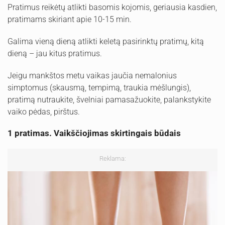
Pratimus reikėtų atlikti basomis kojomis, geriausia kasdien,
pratimams skiriant apie 10-15 min.
Galima vieną dieną atlikti keletą pasirinktų pratimų, kitą
dieną – jau kitus pratimus.
Jeigu mankštos metu vaikas jaučia nemalonius
simptomus (skausmą, tempimą, traukia mėšlungis),
pratimą nutraukite, švelniai pamasažuokite, palankstykite
vaiko pėdas, pirštus.
1 pratimas. Vaikščiojimas skirtingais būdais
Reklama: