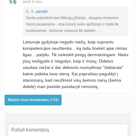
prieš 8 mėn.
S.. S..
parašė
:
Sunku patvirtinti kad ištikrųjų įžiūrėjo , daugiau rememes
mano pasakojimu , visa kūnelį vaiko apžiūrėjo ir matė tik
nusikasimus , keliuose vietuose tik stabteli , …
Lietuvoje gydytojai negydo niežų, kaip suprantu
kompetencijos neužtenka... ką tada šnekėt apie rimtas
ligas... patyliu. Tik neleiskit pinigų dermatologam. Nieks
jūsų neišgydis ir negydys, kaip ir mūsų. Didelus
siaubas niežai ir dar didesnis nusivylimas "daktarais"
katrie palieka tave vieną. Kai paprašiau paguldyt į
stacionarą, kad neužkrėst visų šeimos narių (šeima
didelė) man pasiūlė pasidaryti remontą...
Skaityti visus komentarus (153)