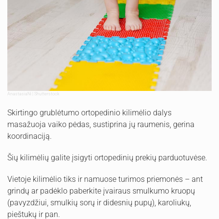
AnastasiaNi | Shutterstock
Skirtingo grublėtumo ortopedinio kilimėlio dalys
masažuoja vaiko pėdas, sustiprina jų raumenis, gerina
koordinaciją.
Šių kilimėlių galite įsigyti ortopedinių prekių parduotuvėse.
Vietoje kilimėlio tiks ir namuose turimos priemonės – ant
grindų ar padėklo paberkite įvairaus smulkumo kruopų
(pavyzdžiui, smulkių sorų ir didesnių pupų), karoliukų,
pieštukų ir pan.