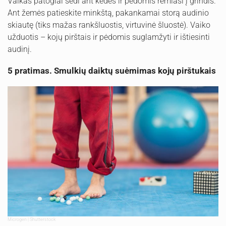
Vaikas patogiai sėdi ant kėdės ir pėdomis remiasi į grindis.
Ant žemės patieskite minkštą, pakankamai storą audinio
skiautę (tiks mažas rankšluostis, virtuvinė šluostė). Vaiko
užduotis – kojų pirštais ir pėdomis suglamžyti ir ištiesinti
audinį.
5 pratimas. Smulkių daiktų suėmimas kojų pirštukais
Microgen | Shutterstock