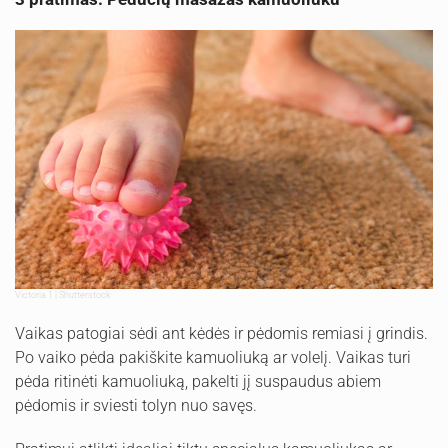
Victoria 1 | Shutterstock
Vaikas patogiai sėdi ant kėdės ir pėdomis remiasi į grindis.
Po vaiko pėda pakiškite kamuoliuką ar volelį. Vaikas turi
pėda ritinėti kamuoliuką, pakelti jį suspaudus abiem
pėdomis ir sviesti tolyn nuo savęs.