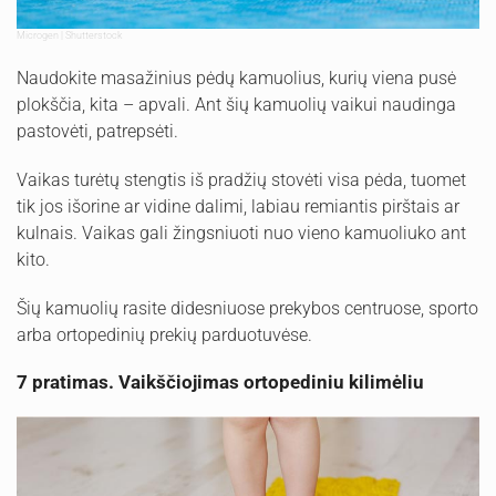
Microgen | Shutterstock
Naudokite masažinius pėdų kamuolius, kurių viena pusė
plokščia, kita – apvali. Ant šių kamuolių vaikui naudinga
pastovėti, patrepsėti.
Vaikas turėtų stengtis iš pradžių stovėti visa pėda, tuomet
tik jos išorine ar vidine dalimi, labiau remiantis pirštais ar
kulnais. Vaikas gali žingsniuoti nuo vieno kamuoliuko ant
kito.
Šių kamuolių rasite didesniuose prekybos centruose, sporto
arba ortopedinių prekių parduotuvėse.
7 pratimas. Vaikščiojimas ortopediniu kilimėliu