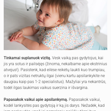
Tinkamai suplanuok vizitą.
Vesk vaiką pas gydytojus, kai
jis yra sotus ir pailsėjęs (žinoma, nekalbame apie ekstrinius
atvejus!). Pasistenk, kad eilėse reikėtų laukti kuo trumpiau,
o ir pats vizitas netruktų ilgai (vienu kartu apsilankykite ne
daugiau kaip pas 1-2 specialistus). Mažyliai yra nekantrūs,
todėl ilgas laukimas vaikus suerzina ir išvargina.
Papasakok vaikui apie apsilankymą.
Papasakok vaikui,
kodėl lankysitės pas gydytoją ir ką jis darys. Nežadėk, kad