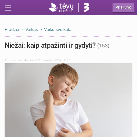
Prisijunk
Pradžia
Vaikas
Vaiko sveikata
Niežai: kaip atpažinti ir gydyti?
(153)
Autorius:
tevu-darzelis.lt
,
Publikuota: 2024-04-17