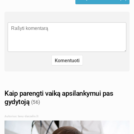
Kaip parengti vaiką apsilankymui pas
gydytoją
(56)
Autorius: tevu-darzelis.lt