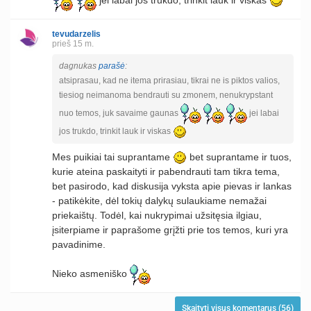
jei labai jos trukdo, trinkit lauk ir viskas
tevudarzelis
prieš 15 m.
dagnukas
parašė
:
atsiprasau, kad ne itema prirasiau, tikrai ne is piktos valios,
tiesiog neimanoma bendrauti su zmonem, nenukrypstant
nuo temos, juk savaime gaunas
jei labai
jos trukdo, trinkit lauk ir viskas
Mes puikiai tai suprantame
bet suprantame ir tuos,
kurie ateina paskaityti ir pabendrauti tam tikra tema,
bet pasirodo, kad diskusija vyksta apie pievas ir lankas
- patikėkite, dėl tokių dalykų sulaukiame nemažai
priekaištų. Todėl, kai nukrypimai užsitęsia ilgiau,
įsiterpiame ir paprašome grįžti prie tos temos, kuri yra
pavadinime.
Nieko asmeniško
Skaityti visus komentarus (56)