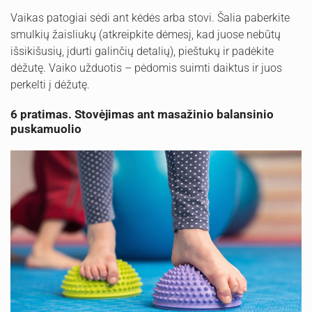
Vaikas patogiai sėdi ant kėdės arba stovi. Šalia paberkite
smulkių žaisliukų (atkreipkite dėmesį, kad juose nebūtų
išsikišusių, įdurti galinčių detalių), pieštukų ir padėkite
dėžutę. Vaiko užduotis – pėdomis suimti daiktus ir juos
perkelti į dėžutę.
6 pratimas. Stovėjimas ant masažinio balansinio
puskamuolio