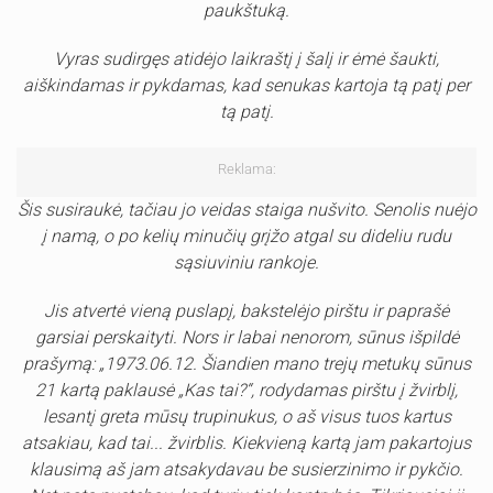
paukštuką.
Vyras sudirgęs atidėjo laikraštį į šalį ir ėmė šaukti,
aiškindamas ir pykdamas, kad senukas kartoja tą patį per
tą patį.
Reklama:
Šis susiraukė, tačiau jo veidas staiga nušvito. Senolis nuėjo
į namą, o po kelių minučių grįžo atgal su dideliu rudu
sąsiuviniu rankoje.
Jis atvertė vieną puslapį, bakstelėjo pirštu ir paprašė
garsiai perskaityti. Nors ir labai nenorom, sūnus išpildė
prašymą: „1973.06.12. Šiandien mano trejų metukų sūnus
21 kartą paklausė „Kas tai?“, rodydamas pirštu į žvirblį,
lesantį greta mūsų trupinukus, o aš visus tuos kartus
atsakiau, kad tai... žvirblis. Kiekvieną kartą jam pakartojus
klausimą aš jam atsakydavau be susierzinimo ir pykčio.