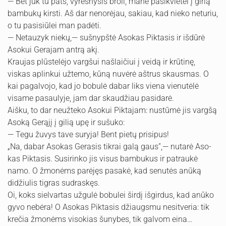
— Bet juk tu pats, vyresnysis broli, mane pasikvietei į girią
bambukų kirsti. Aš dar nenorėjau, sakiau, kad nieko netu­riu,
o tu pasisiūlei man padėti.
— Netauzyk niekų,— sušnypštė Asokas Piktasis ir išdūrė
Asokui Gerajam antrą akį.
Kraujas plūstelėjo vargšui našlaičiui į veidą ir krūtinę,
viskas aplinkui užtemo, kūną nuvėrė aštrus skausmas. O
kai pagalvojo, kad jo bobulė dabar liks viena vienutėlė
visame pasaulyje, jam dar skaudžiau pasidarė.
Aišku, to dar neužteko Asokui Piktajam: nustūmė jis vargšą
Asoką Gerąjį į gilią upę ir sušuko:
— Tegu žuvys tave suryja! Bent pietų prisipus!
„Na, dabar Asokas Gerasis tikrai galą gaus”,— nutarė Aso­
kas Piktasis. Susirinko jis visus bambukus ir patraukė
namo. O žmonėms parėjęs pasakė, kad senutės anūką
didžiulis tigras sudraskęs.
Oi, koks sielvartas užgulė bobulei širdį išgirdus, kad anūko
gyvo nebėra! O Asokas Piktasis džiaugsmu nesitveria: tik
krečia žmonėms visokias šunybes, tik galvom eina…