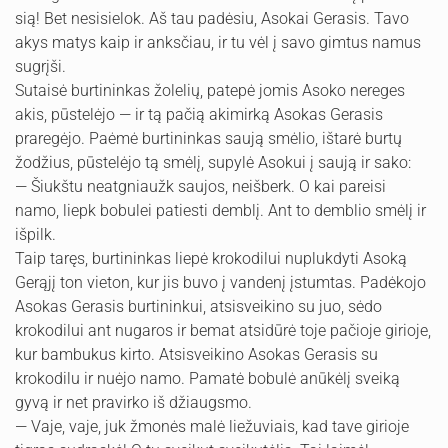
sią! Bet nesisielok. Aš tau padėsiu, Asokai Gerasis. Tavo
akys matys kaip ir anksčiau, ir tu vėl į savo gimtus namus
sugrįši.
Sutaisė burtininkas žolelių, patepė jomis Asoko nereges
akis, pūstelėjo — ir tą pačią akimirką Asokas Gerasis
praregėjo. Paėmė burtininkas saują smėlio, ištarė burtų
žodžius, pūstelė­jo tą smėlį, supylė Asokui į saują ir sako:
— Šiukštu neatgniaužk saujos, neišberk. O kai pareisi
namo, liepk bobulei patiesti demblį. Ant to demblio smėlį ir
išpilk.
Taip taręs, burtininkas liepė krokodilui nuplukdyti Asoką
Gerąjį ton vieton, kur jis buvo į vandenį įstumtas. Padėkojo
Asokas Gerasis burtininkui, atsisveikino su juo, sėdo
krokodi­lui ant nugaros ir bemat atsidūrė toje pačioje girioje,
kur bambukus kirto. Atsisveikino Asokas Gerasis su
krokodilu ir nuėjo namo. Pamatė bobulė anūkėlį sveiką
gyvą ir net pravirko iš džiaugsmo.
— Vaje, vaje, juk žmonės malė liežuviais, kad tave girioje