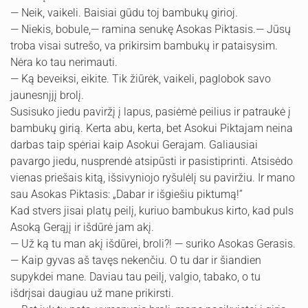
— Neik, vaikeli. Baisiai gūdu toj bambukų girioj.
— Niekis, bobule,— ramina senukę Asokas Piktasis.— Jūsų
troba visai sutrešo, va prikirsim bambukų ir pataisysim.
Nėra ko tau nerimauti.
— Ką beveiksi, eikite. Tik žiūrėk, vaikeli, paglobok savo
jaunesnįjį brolį.
Susisuko jiedu paviržį į lapus, pasiėmė peilius ir patraukė į
bambukų girią. Kerta abu, kerta, bet Asokui Piktajam neina
darbas taip spėriai kaip Asokui Gerajam. Galiausiai
pavargo jiedu, nusprendė atsipūsti ir pasistiprinti. Atsisėdo
vienas priešais kitą, išsivyniojo ryšulėlį su paviržiu. Ir mano
sau Asokas Pik­tasis: „Dabar ir išgiešiu piktumą!”
Kad stvers jisai platų peilį, kuriuo bambukus kirto, kad puls
Asoką Gerąjį ir išdūrė jam akį.
— Už ką tu man akį išdūrei, broli?! — suriko Asokas Gerasis.
— Kaip gyvas aš tavęs nekenčiu. O tu dar ir šiandien
supykdei mane. Daviau tau peilį, valgio, tabako, o tu
išdrįsai daugiau už mane prikirsti.