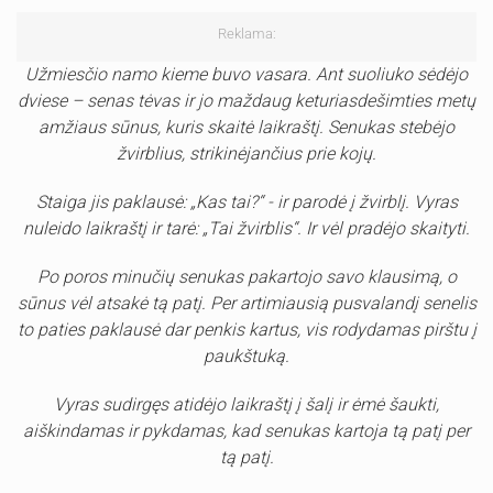
Reklama:
Užmiesčio namo kieme buvo vasara. Ant suoliuko sėdėjo
dviese – senas tėvas ir jo maždaug keturiasdešimties metų
amžiaus sūnus, kuris skaitė laikraštį. Senukas stebėjo
žvirblius, strikinėjančius prie kojų.
Staiga jis paklausė: „Kas tai?“ - ir parodė į žvirblį. Vyras
nuleido laikraštį ir tarė: „Tai žvirblis“. Ir vėl pradėjo skaityti.
Po poros minučių senukas pakartojo savo klausimą, o
sūnus vėl atsakė tą patį. Per artimiausią pusvalandį senelis
to paties paklausė dar penkis kartus, vis rodydamas pirštu į
paukštuką.
Vyras sudirgęs atidėjo laikraštį į šalį ir ėmė šaukti,
aiškindamas ir pykdamas, kad senukas kartoja tą patį per
tą patį.