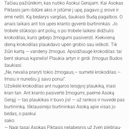
Tačiau pažiūrėkim, kas nutiko Asokui Gerajam. Kai Asokas
Piktasis jam išdūrė akis ir įstūmė į upę, pagavo jį srovė ir
ėmė nešti. Ką bedarys vargšas, šaukiasi Budą pagalbos. O
anais laikais ant tos upės kranto gyvenb burtininkas. Jo
trobelė stūksojo ant polių, o po trobele laikėsi didžiulis
kroko­dilas, kuris gebėjo žmogumi pasiversti. Kiekvieną
dieną kroko­dilas plaukdavo upėn grobio sau ieškoti. Tik
žiūri kartą — van­deny žmogus. Apsidžiaugė krokodilas: tai
bent skanus kąsnelis! Plaukia artyn ir girdi: žmogus Budos
šaukiasi.
„Ne, nevalia praryti tokio žmogaus,— sumetė krokodilas.—
Imsiu ir nunešiu jį savo ponui”.
Užsikėlė krokodilas ant nugaros leisgyvį plaukiką, iriasi
kran-tan. Ant kranto pasivertė žmogumi, paėmė Asoką
Gerąjį — tas plaukikas ir buvo jis! — už rankos ir nuvedė pas
burtininką. Išklausinėjo burtininkas Asoką apie visas jo
bėdas, o paskui
sako:
— Nagi tasai Asokas Piktasis nelabesnis už žvėrį plėšriau­