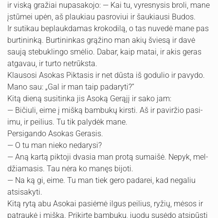
ir viską gražiai nupasakojo: — Kai tu, vyresnysis broli, mane
įstūmei upėn, aš plaukiau pasroviui ir šaukiausi Budos.
Ir sutikau beplaukdamas krokodilą, o tas nuvedė mane pas
bur­tininką. Burtininkas grąžino man akių šviesą ir davė
saują ste­buklingo smėlio. Dabar, kaip matai, ir akis geras
atgavau, ir turto netrūksta.
Klausosi Asokas Piktasis ir net dūsta iš godulio ir pavydo.
Mano sau: „Gal ir man taip padaryti?”
Kitą dieną susitinka jis Asoką Gerąjį ir sako jam:
— Bičiuli, eime į mišką bambukų kirsti. Aš ir paviržio pasi­
imu, ir peilius. Tu tik palydėk mane.
Persigando Asokas Gerasis.
— O tu man nieko nedarysi?
— Aną kartą piktoji dvasia man protą sumaišė. Nepyk, mel­
džiamasis. Tau nėra ko manęs bijoti.
— Na ką gi, eime. Tu man tiek gero padarei, kad negaliu
atsisakyti.
Kitą rytą abu Asokai pasiėmė ilgus peilius, ryžių, mėsos ir
patraukė į mišką. Prikirte bambukų, juodu susėdo atsipūsti