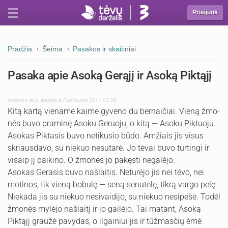
Prisijunk
Pradžia
Šeima
Pasakos ir skaitiniai
Pasaka apie Asoką Gerąjį ir Asoką Piktąjį
Autorius:
tevu-darzelis.lt
,
Publikuota: 2011-02-28
Kitą kartą viename kaime gyveno du bernaičiai. Vieną žmo­
nės buvo praminę Asoku Geruoju, o kitą — Asoku Piktuoju.
Asokas Piktasis buvo netikusio būdo. Amžiais jis visus
skriausda­vo, su niekuo nesutarė. Jo tėvai buvo turtingi ir
visaip jį paikino. O žmonės jo pakęsti negalėjo.
Asokas Gerasis buvo našlaitis. Neturėjo jis nei tėvo, nei
motinos, tik vieną bobulę — seną senutėlę, tikrą vargo pelę.
Niekada jis su niekuo nesivaidijo, su niekuo nesipešė. Todėl
žmonės mylėjo našlaitį ir jo gailėjo. Tai matant, Asoką
Piktąjį graužė pavydas, o ilgainiui jis ir tūžmasčių ėmė