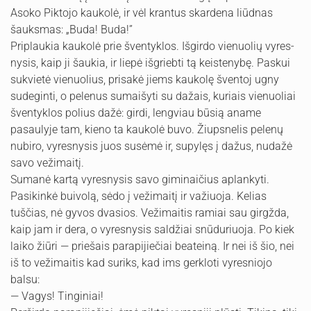
Asoko Piktojo kaukolė, ir vėl krantus skardena liūdnas
šauks­mas: „Buda! Buda!”
Priplaukia kaukolė prie šventyklos. Išgirdo vienuolių vyres­
nysis, kaip ji šaukia, ir liepė išgriebti tą keistenybę. Paskui
sukvietė vienuolius, prisakė jiems kaukolę šventoj ugny
sudegin­ti, o pelenus sumaišyti su dažais, kuriais vienuoliai
šventyklos po­lius dažė: girdi, lengviau būsią aname
pasaulyje tam, kieno ta kau­kolė buvo. Žiupsnelis pelenų
nubiro, vyresnysis juos susėmė ir, supylęs į dažus, nudažė
savo vežimaitį.
Sumanė kartą vyresnysis savo giminaičius aplankyti.
Pasikinkė buivolą, sėdo į vežimaitį ir važiuoja. Kelias
tuščias, nė gyvos dvasios. Vežimaitis ramiai sau girgžda,
kaip jam ir dera, o vyres­nysis saldžiai snūduriuoja. Po kiek
laiko žiūri — priešais parapi­jiečiai beateiną. Ir nei iš šio, nei
iš to vežimaitis kad suriks, kad ims gerkloti vyresniojo
balsu:
— Vagys! Tinginiai!