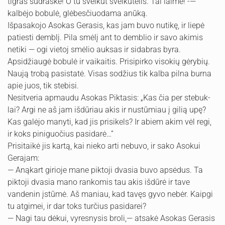
tigras sudraskė! O tu sveikut sveikutėlis. Tai laimė! -—
kalbėjo bobulė, glėbesčiuodama anūką.
Išpasakojo Asokas Gerasis, kas jam buvo nutikę, ir liepė
pa­tiesti demblį. Pila smėlį ant to demblio ir savo akimis
netiki — ogi vietoj smėlio auksas ir sidabras byra.
Apsidžiaugė bobulė ir vaikaitis. Prisipirko visokių gėrybių.
Naują trobą pasistatė. Visas sodžius tik kalba pilna burna
apie juos, tik stebisi.
Nesitveria apmaudu Asokas Piktasis: „Kas čia per stebuk­
lai? Argi ne aš jam išdūriau akis ir nustūmiau į gilią upę?
Kas galėjo manyti, kad jis prisikels? Ir abiem akim vėl regi,
ir koks piniguočius pasidarė…”
Prisitaikė jis kartą, kai nieko arti nebuvo, ir sako Asokui
Gerajam:
— Anąkart girioje mane piktoji dvasia buvo apsėdus. Ta
piktoji dvasia mano rankomis tau akis išdūrė ir tave
vandenin įstūmė. Aš maniau, kad tavęs gyvo nebėr. Kaipgi
tu atgimei, ir dar toks turčius pasidarei?
— Nagi tau dėkui, vyresnysis broli,— atsakė Asokas Gera­sis