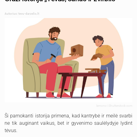
Autorius: tevu-darzelis.lt
lemono | Shutterstock.com
Ši pamokanti istorija primena, kad kantrybė ir meilė svarbi
ne tik auginant vaikus, bet ir gyvenimo saulėlydyje lydint
tėvus.