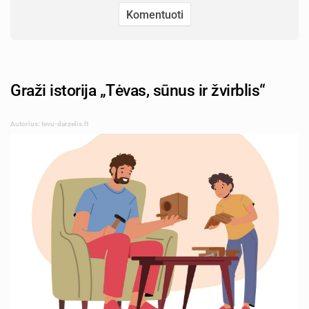
Graži istorija „Tėvas, sūnus ir žvirblis“
Autorius: tevu-darzelis.lt