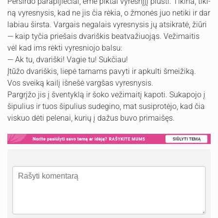
Perširdo parapijiečiai, ėmė piktai vyresnįjį plūsti. Tikina, tiki­
ną vyresnysis, kad ne jis čia rėkia, o žmonės juo netiki ir dar
labiau širsta. Vargais negalais vyresnysis jų atsikratė, žiūri
— kaip tyčia priešais dvariškis beatvažiuojąs. Vežimaitis
vėl kad ims rėkti vyresniojo balsu:
— Ak tu, dvariški! Vagie tu! Sukčiau!
Įtūžo dvariškis, liepė tarnams pavyti ir apkulti šmeižiką.
Vos sveiką kailį išnešė vargšas vyresnysis.
Pargrįžo jis į šventyklą ir šoko vežimaitį kapoti. Sukapojo į
šipulius ir tuos šipulius sudegino, mat susiprotėjo, kad čia
viskuo dėti pelenai, kurių į dažus buvo primaišęs.