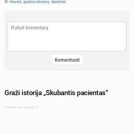
,
,
tėvystė
gražios istorijos
skaitiniai
Graži istorija „Skubantis pacientas“
Autorius: tevu-darzelis.lt