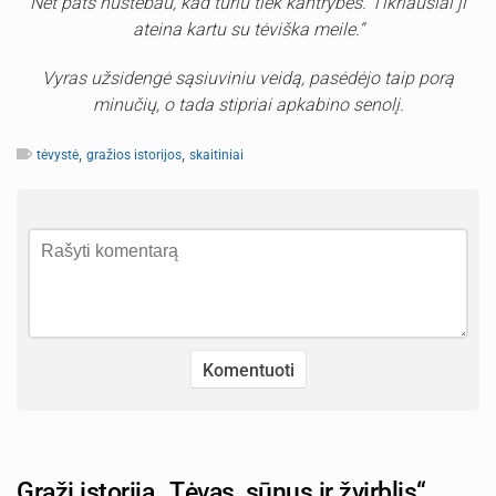
Net pats nustebau, kad turiu tiek kantrybės. Tikriausiai ji
ateina kartu su tėviška meile.“
Vyras užsidengė sąsiuviniu veidą, pasėdėjo taip porą
minučių, o tada stipriai apkabino senolį.
,
,
tėvystė
gražios istorijos
skaitiniai
Graži istorija „Tėvas, sūnus ir žvirblis“