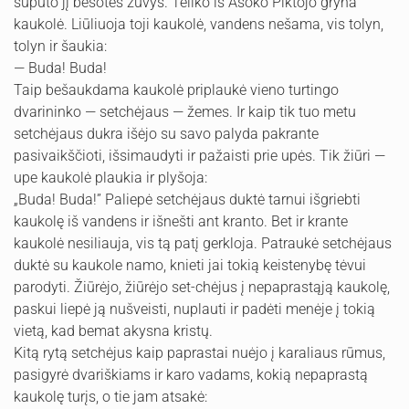
supūto jį besotės žuvys. Teliko iš Asoko Piktojo gryna
kaukolė. Liūliuoja toji kaukolė, vandens nešama, vis tolyn,
tolyn ir šaukia:
— Buda! Buda!
Taip bešaukdama kaukolė priplaukė vieno turtingo
dvarinin­ko — setchėjaus — žemes. Ir kaip tik tuo metu
setchėjaus dukra išėjo su savo palyda pakrante
pasivaikščioti, išsimaudyti ir pažaisti prie upės. Tik žiūri —
upe kaukolė plaukia ir plyšoja:
„Buda! Buda!” Paliepė setchėjaus duktė tarnui išgriebti
kaukolę iš vandens ir išnešti ant kranto. Bet ir krante
kaukolė nesiliauja, vis tą patį gerkloja. Patraukė setchėjaus
duktė su kaukole namo, knieti jai tokią keistenybę tėvui
parodyti. Žiūrėjo, žiūrėjo set-chėjus į nepaprastąją kaukolę,
paskui liepė ją nušveisti, nuplauti ir padėti menėje į tokią
vietą, kad bemat akysna kristų.
Kitą rytą setchėjus kaip paprastai nuėjo į karaliaus rūmus,
pasigyrė dvariškiams ir karo vadams, kokią nepaprastą
kaukolę turįs, o tie jam atsakė: