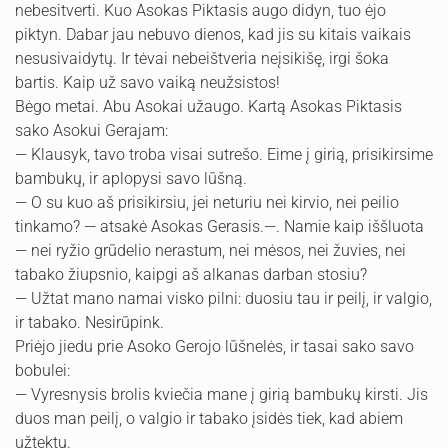
nebesitverti. Kuo Asokas Piktasis augo didyn, tuo ėjo
piktyn. Dabar jau nebuvo dienos, kad jis su kitais vaikais
nesusivaidytų. Ir tėvai nebeištveria neįsikišę, irgi šoka
bartis. Kaip už savo vaiką neuž­sistos!
Bėgo metai. Abu Asokai užaugo. Kartą Asokas Piktasis
sako Asokui Gerajam:
— Klausyk, tavo troba visai sutrešo. Eime į girią, prisikirsime
bambukų, ir aplopysi savo lūšną.
— O su kuo aš prisikirsiu, jei neturiu nei kirvio, nei peilio
tinkamo? — atsakė Asokas Gerasis.—. Namie kaip iššluota
— nei ryžio grūdelio nerastum, nei mėsos, nei žuvies, nei
tabako žiupsnio, kaipgi aš alkanas darban stosiu?
— Užtat mano namai visko pilni: duosiu tau ir peilį, ir valgio,
ir tabako. Nesirūpink.
Priėjo jiedu prie Asoko Gerojo lūšnelės, ir tasai sako savo
bobulei:
— Vyresnysis brolis kviečia mane į girią bambukų kirsti. Jis
duos man peilį, o valgio ir tabako įsidės tiek, kad abiem
užtektų.