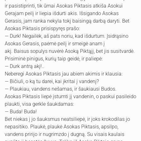
ir pasistiprinti, tik ūmai Asokas Piktasis atkiša Asokui
Gerajam peilį ir liepia išdurti akis. Išsigando Asokas
Gerasis, jam ranka nekyla tokį baisingą darbą daryti. Bet
Asokas Piktasis prisispy­ręs prašo:
— Durk! Negailėk, aš pats noriu, kad išdurtum. Įsidrąsino
Asokas Gerasis, paėmė peilį ir smeigė anam į
akį. Baisus sopulys nuvėrė Asoką Piktąjį, bet jis susitvardė.
Prisiminė pinigus, kurių taip geidė, ir paliepė:
— Durk antrą akį!..
Neberegi Asokas Piktasis jau abiem akimis ir klausia:
— Bičiuli, o ką tu darei, kai įkritai į vandenį?
— Plaukiau, vandens nešamas, ir šaukiausi Budos.
Asokas Piktasis liepė įstumti jį vandenin, o paskui pasilei­do
plaukti, visa gerkle šaukdamas:
— Buda! Buda!
Bet niekas į jo šauksmus neatsiliepė, ir joks krokodilas jo
nepasitiko. Plaukė, plaukė Asokas Piktasis, apsilpo,
vandens pririjo ir nugrimzdo į dugną. Su visais kaulais