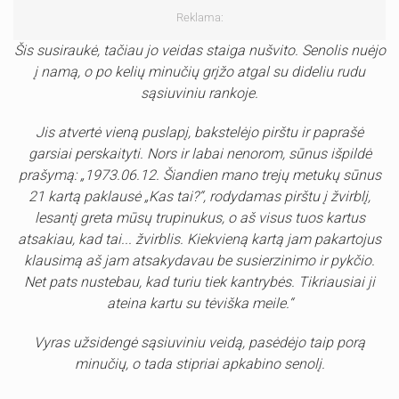
Reklama:
Šis susiraukė, tačiau jo veidas staiga nušvito. Senolis nuėjo
į namą, o po kelių minučių grįžo atgal su dideliu rudu
sąsiuviniu rankoje.
Jis atvertė vieną puslapį, bakstelėjo pirštu ir paprašė
garsiai perskaityti. Nors ir labai nenorom, sūnus išpildė
prašymą: „1973.06.12. Šiandien mano trejų metukų sūnus
21 kartą paklausė „Kas tai?“, rodydamas pirštu į žvirblį,
lesantį greta mūsų trupinukus, o aš visus tuos kartus
atsakiau, kad tai... žvirblis. Kiekvieną kartą jam pakartojus
klausimą aš jam atsakydavau be susierzinimo ir pykčio.
Net pats nustebau, kad turiu tiek kantrybės. Tikriausiai ji
ateina kartu su tėviška meile.“
Vyras užsidengė sąsiuviniu veidą, pasėdėjo taip porą
minučių, o tada stipriai apkabino senolį.