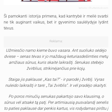
lemono | Shutterstock.com
Ši pamokanti istorija primena, kad kantrybė ir meilė svarbi
ne tik auginant vaikus, bet ir gyvenimo saulėlydyje lydint
tėvus.
Reklama:
Užmiesčio namo kieme buvo vasara. Ant suoliuko sėdėjo
dviese – senas tėvas ir jo maždaug keturiasdešimties metų
amžiaus sūnus, kuris skaitė laikraštį. Senukas stebėjo
žvirblius, strikinėjančius prie kojų.
Staiga jis paklausė: „Kas tai?“ - ir parodė į žvirblį. Vyras
nuleido laikraštį ir tarė: „Tai žvirblis“. Ir vėl pradėjo skaityti.
Po poros minučių senukas pakartojo savo klausimą, o
sūnus vėl atsakė tą patį. Per artimiausią pusvalandį senelis
to paties paklausė dar penkis kartus, vis rodydamas pirštu į