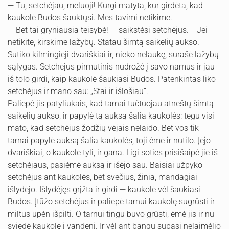
— Tu, setchėjau, meluoji! Kurgi matyta, kur girdėta, kad
kaukolė Budos šauktųsi. Mes tavimi netikime.
— Bet tai gryniausia teisybė! — saikstėsi setchėjus.— Jei
netikite, kirskime lažybų. Statau šimtą saikelių aukso.
Sutiko kilmingieji dvariškiai ir, nieko nelaukę, surašė lažybų
sąlygas. Setchėjus pirmutinis nudrožė į savo namus ir jau
iš tolo girdi, kaip kaukolė šaukiasi Budos. Patenkintas liko
set­chėjus ir mano sau: „Stai ir išlošiau”.
Paliepė jis patyliukais, kad tarnai tučtuojau atneštų šimtą
saikelių aukso, ir papylė tą auksą šalia kaukolės: tegu visi
mato, kad setchėjus žodžių vėjais nelaido. Bet vos tik
tarnai papylė auksą šalia kaukolės, toji ėmė ir nutilo. Įėjo
dvariškiai, o kaukolė tyli, ir gana. Ligi soties prisišaipė jie iš
setchėjaus, pasiėmė auksą ir išėjo sau. Baisiai užpyko
setchėjus ant kaukolės, bet svečius, žinia, mandagiai
išlydėjo. Išlydėjęs grįžta ir girdi — kaukolė vėl šaukiasi
Budos. Įtūžo setchėjus ir paliepė tarnui kaukolę sugrūs­ti ir
miltus upėn išpilti. O tarnui tingu buvo grūsti, ėmė jis ir nu­
sviedė kaukolę į vandenį. Ir vėl ant bangų supasi nelaimėlio