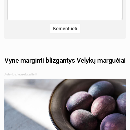
Vyne marginti blizgantys Velykų margučiai
Autorius: tevu-darzelis.lt