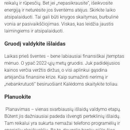
reikalų ir rūpesčių. Bet jei „nepasikrausite“, išeikvosite
energiją ir neturėsite jos šventėms atėjus. Skirkite laiko
atsipalaiduoti. Tai gali būti knygos skaitymas, burbulinė
vonia ar pasivaikščiojimas. Viskas, kas leidžia jaustis
laimingiems ir atsipalaiduoti.
Gruodį valdykite išlaidas
Laikas prieš šventes − bene labiausiai finansiškai įtemptas
mėnuo. O ypač 2022-ųjų metų gruodis. Juk padidėjusios
kainos verčia veržtis diržus, o visi aplinkui gąsdina
artėjančia finansine krize. Kaip sumažinti nerimą ir
„nebankrutuoti“ besiruošiant Kalėdoms skaitykite toliau.
Planuokite
Planavimas – vienas svarbiausių išlaidų valdymo etapų.
Būtent jis dažniausiai padeda išvengti perteklinių išlaidų.
Tam reikalui yra sukurta nemažai telefono programėlių ir