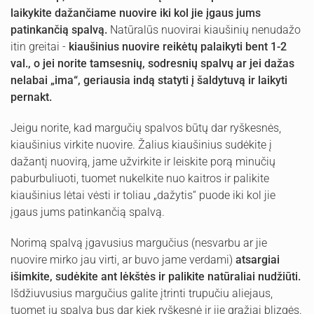
laikykite dažančiame nuovire iki kol jie įgaus jums
patinkančią spalvą.
Natūralūs nuovirai kiaušinių nenudažo
itin greitai -
kiaušinius nuovire reikėtų palaikyti bent 1-2
val., o jei norite tamsesnių, sodresnių spalvų ar jei dažas
nelabai „ima“, geriausia indą statyti į šaldytuvą ir laikyti
pernakt.
Jeigu norite, kad margučių spalvos būtų dar ryškesnės,
kiaušinius virkite nuovire. Žalius kiaušinius sudėkite į
dažantį nuovirą, jame užvirkite ir leiskite porą minučių
paburbuliuoti, tuomet nukelkite nuo kaitros ir palikite
kiaušinius lėtai vėsti ir toliau „dažytis“ puode iki kol jie
įgaus jums patinkančią spalvą.
Norimą spalvą įgavusius margučius (nesvarbu ar jie
nuovire mirko jau virti, ar buvo jame verdami)
atsargiai
išimkite, sudėkite ant lėkštės ir palikite natūraliai nudžiūti.
Išdžiuvusius margučius galite įtrinti trupučiu aliejaus,
tuomet jų spalva bus dar kiek ryškesnė ir jie gražiai blizgės.