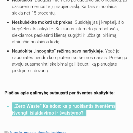
užsiprenumeruosite jų naujienlaiškį. Kartais ši nuolaida
siekia net 15 procentų.
Neskubėkite mokėti už prekes
. Susidėję jas į krepšelį, šio
krepšelio atsisakykite. Kai kurios interneto parduotuvės,
siekdamos paskatinti klientą sugrįžti ir užbaigti pirkimą,
atsiunčia nuolaidos kodą.
Naudokite „incognito“ režimą savo naršyklėje
. Ypač jei
naudojatės bendru kompiuteriu su šeimos nariais. Priešingu
atveju suasmeninti skelbimai gali išduoti, ką planuojate
pirkti jiems dovanų.
Plačiau apie galimybę sutaupyti per šventes skaitykite:
„Zero Waste“ Kalėdos: kaip ruošiantis šventėms
išvengti išlaidavimo ir švaistymo?
,
,