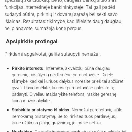
specialių skaičiuoklių. Be to, daugelis bankų siūlo šias
funkcijas internetinėje bankininkystėje. Tai gali padėti
sudaryti būtinų pirkinių ir dovanų sąrašą bei sekti savo
išlaidas. Rezultatas: tikimybė, kad išleisite daug daugiau,
nei planavote, sumažėja kone perpus.
Apsipirkite protingai
Pirkdami apgalvotai, galite sutaupyti nemažai.
Pirkite internetu
. Internete, akivaizdu, būna daugiau
geresnių pasiūlymų nei fizinėse parduotuvėse. Didelė
tikimybė, kad kai kuriuos dalykus norėsite prieš tai apžiūrėti
gyvai. Pasidomėkite, kuriose parduotuvėse galėsite tą
padaryti. O vėliau atsidarykite telefoną, raskite geresnę
kainą ir užsisakykite.
Stebėkite pristatymo išlaidas
. Nemažai parduotuvių siūlo
nemokamą pristatymą. Be to, rinkitės tuos pardavėjus,
kurie užtikrina pinigų grąžinimą, jei prekė netiks.
Nuolaidos
. Daugelis interneto parduotuvių siūlo nuolaidą, jei