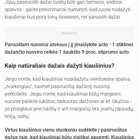
Jūsų pasiruošti dažai turėtų būti gan tamsios, sodrios
spalvos - galite preliminariai numatyti, kad juose nudažyti
kiaušiniai bus pora tonų šviesesni, nei paruošti dažai.
Reklama:
Paruoštam nuovirui atvėsus į jį įmaišykite acto - 1 stiklinei
dažančio nuoviro reikės 1 šaukšto 9 proc. stiprumo acto.
Kaip natūraliais dažais dažyti kiaušinius?
Jeigu norite, kad kiaušiniai nusidažytu vientisesne spalva,
„tvarkingiau“, tuomet pasiruoštą dažantį nuovirą
perkoškite. Jeigu norite, kad kiaušiniai būtų margesni,
nuovire palikite lukštus, tarkuotas daržoves ar kt. likučius -
jie prisiglaus prie lukštų ir ant margučių liks įvairių įspaudų,
linijų, raštų.
Virtus kiaušinius vienu sluoksniu sudėkite į pasiruoštus
dažus taip, kad kiaušiniai būtų visiškai apsemti. Kiaušinius