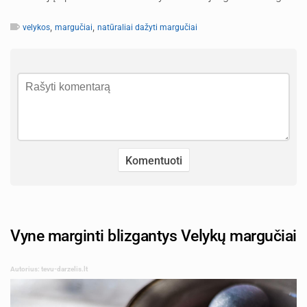
,
,
velykos
margučiai
natūraliai dažyti margučiai
Vyne marginti blizgantys Velykų margučiai
Autorius: tevu-darzelis.lt