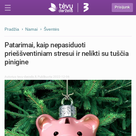
Prisijunk
Pradžia
Namai
Šventės
Patarimai, kaip nepasiduoti
prieššventiniam stresui ir nelikti su tuščia
pinigine
Autorius:
tevu-darzelis.lt
,
Publikuota: 2022-12-06