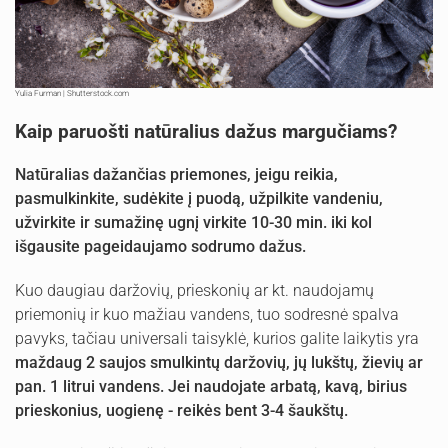
Yulia Furman | Shutterstock.com
Kaip paruošti natūralius dažus margučiams?
Natūralias dažančias priemones, jeigu reikia,
pasmulkinkite, sudėkite į puodą, užpilkite vandeniu,
užvirkite ir sumažinę ugnį virkite 10-30 min. iki kol
išgausite pageidaujamo sodrumo dažus.
Kuo daugiau daržovių, prieskonių ar kt. naudojamų
priemonių ir kuo mažiau vandens, tuo sodresnė spalva
pavyks, tačiau universali taisyklė, kurios galite laikytis yra
maždaug 2 saujos smulkintų daržovių, jų lukštų, žievių ar
pan. 1 litrui vandens. Jei naudojate arbatą, kavą, birius
prieskonius, uogienę - reikės bent 3-4 šaukštų.