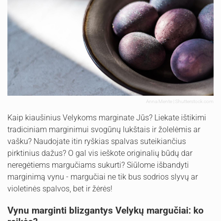
Anna Mente | Shutterstock.com
Kaip kiaušinius Velykoms marginate Jūs? Liekate ištikimi
tradiciniam marginimui svogūnų lukštais ir žolelėmis ar
vašku? Naudojate itin ryškias spalvas suteikiančius
pirktinius dažus? O gal vis ieškote originalių būdų dar
neregėtiems margučiams sukurti? Siūlome išbandyti
marginimą vynu - margučiai ne tik bus sodrios slyvų ar
violetinės spalvos, bet ir žėrės!
Vynu marginti blizgantys Velykų margučiai: ko