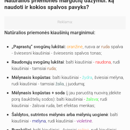
Natūralios priemonės margučių dažymui: ką
naudoti ir kokios spalvos pavyks?
Reklama:
Natūralios priemonės kiaušinių marginimui:
„Paprastų“ svogūnų lukštai:
oranžinė
, rusva ar
ruda
spalva
- šviesesni kiaušiniai - šviesesnis spalvos tonas;
Raudonųjų svogūnų lukštai
: balti kiaušiniai -
raudona
, rudi
kiaušiniai - tamsiai
ruda
;
Mėlynasis kopūstas
: balti kiaušiniai -
žydra
, šviesiai mėlyna,
rudi kiaušiniai - tamsiai
žalia
, į juodumą;
Mėlynasis kopūstas + soda
(į jau paruoštą nuovirą įdėkite
porą šaukštelių sodos): balti kiaušiniai -
žalsva
; rudi
kiaušiniai - žalsvai ruda, bet efektas menkas;
Šaldytos, sutrintos mėlynės arba mėlynių uogienė
: balti
kiaušiniai -
mėlyna
, rudi kiaušiniai -
violetinė
.
Burokėliai
: balti kiaušiniai - šviesiai
rožinė
, rudi kiaušiniai -