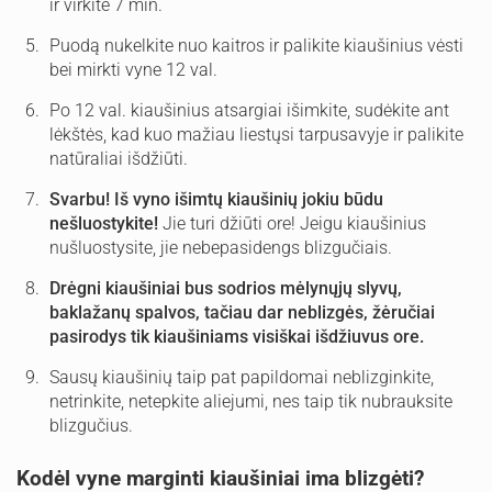
ir virkite 7 min.
Puodą nukelkite nuo kaitros ir palikite kiaušinius vėsti
bei mirkti vyne 12 val.
Po 12 val. kiaušinius atsargiai išimkite, sudėkite ant
lėkštės, kad kuo mažiau liestųsi tarpusavyje ir palikite
natūraliai išdžiūti.
Svarbu! Iš vyno išimtų kiaušinių jokiu būdu
nešluostykite!
Jie turi džiūti ore! Jeigu kiaušinius
nušluostysite, jie nebepasidengs blizgučiais.
Drėgni kiaušiniai bus sodrios mėlynųjų slyvų,
baklažanų spalvos, tačiau dar neblizgės, žėručiai
pasirodys tik kiaušiniams visiškai išdžiuvus ore.
Sausų kiaušinių taip pat papildomai neblizginkite,
netrinkite, netepkite aliejumi, nes taip tik nubrauksite
blizgučius.
Kodėl vyne marginti kiaušiniai ima blizgėti?