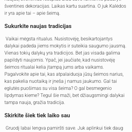
šventines dekoracijas. Laikas kartu suartina. O juk Kalėdos
ir yra apie tai – apie šeimą.
Sukurkite naujas tradicijas
Vaikai mėgsta ritualus. Nusistovėję, besikartojantys
dalykai padeda jiems mokytis ir suteikia saugumo jausmą.
Vienas tokių dalykų yra tradicijos. Bet jas visada galima
papildyti naujomis. Ypač, jei jaučiate, kad nusistovėję
šeimos ritualai kelia įtampą jums arba vaikams.
Pagalvokite apie tai, kas atpalaiduoja jūsų šeimos narius,
kas pakelia nuotaiką ir įneša į namus jaukumo. Gal tai
eglutės puošimas su visa šeima? O gal besmegenio
lipdymas kieme? Tegul šie maži, bet džiaugsmingi dalykai
tampa nauja, gražia tradicija.
Skirkite šiek tiek laiko sau
Gruodį labai lengva pamiršti save. Juk aplinkui tiek daug