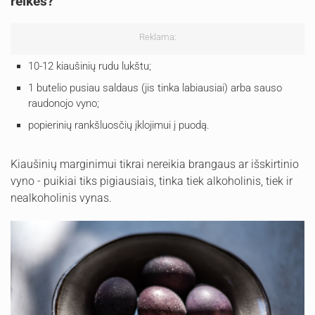
reikės?
Reklama:
10-12 kiaušinių rudu lukštu;
1 butelio pusiau saldaus (jis tinka labiausiai) arba sauso
raudonojo vyno;
popierinių rankšluosčių įklojimui į puodą.
Kiaušinių marginimui tikrai nereikia brangaus ar išskirtinio
vyno - puikiai tiks pigiausiais, tinka tiek alkoholinis, tiek ir
nealkoholinis vynas.