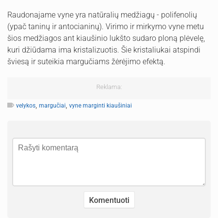
Raudonajame vyne yra natūralių medžiagų - polifenolių
(ypač taninų ir antocianinų). Virimo ir mirkymo vyne metu
šios medžiagos ant kiaušinio lukšto sudaro ploną plėvelę,
kuri džiūdama ima kristalizuotis. Šie kristaliukai atspindi
šviesą ir suteikia margučiams žėrėjimo efektą.
Reklama:
,
,
velykos
margučiai
vyne marginti kiaušiniai