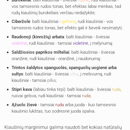
vos tamsesnis rudos tonas, bet efektas labai menkas, tad
rudų kiaušinių burokėliais verčiau nedažykite;
Ciberžolė
: balti kiaušiniai -
geltona
, rudi kiaušiniai - vos
tamsesnis rudos tonas, bet efekto gali ir beveik nesimatyti;
Raudonoji (kinrožių) arbata
: balti kiaušiniai - šviesiai
violetinė
, rudi kiaušiniai - tamsiai
violetinė
, į mėlynumą;
Saldžiosios paprikos milteliai
: balti kiaušiniai - šviesiai
oranžinė, rudi kiaušiniai - oranžinė, į raudonumą;
Trintos šaldytos spanguolės, spanguolių uogienė arba
sultys
: balti kiaušiniai - šviesiai
pilka
, į melsvumą, rudi
kiaušiniai - tamsiai
pilka
;
Stipri kava
(labiau tinka tirpi): balti kiaušiniai - šviesiai
ruda
,
rusvai gelsva, rudi kiaušiniai - tamsiai
ruda
;
Ąžuolo žievė
- tamsiai
ruda
arba juoda - kuo tamsesnis
kiaušinio lukštas, tuo sodresnė juoda spalva.
Kiaušinių marginimui galima naudoti bet kokias natūralių