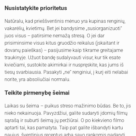
Nusistatykite prioritetus
Natūralu, kad prieššventinis mėnuo yra kupinas renginių,
vakarėlių, kvietimų. Bet jei bandysime „susiorganizuoti“
juos visus – patirsime nemažą stresą. O jei dar
prisiminsime visus kitus gruodžio reikalus (įskaitant ir
dovanų paieškas) – pasijusime kaip tikrame greitajame
traukinyje. Užuot bandę sudalyvauti visur, kur tik esate
kviečiami, sustokite akimirkai ir nuspręskite, kas jums iš
tiesų svarbiausia. Pasakyti „ne“ renginiui, į kurį eiti nelabai
norite, yra absoliučiai normalu.
Teikite pirmenybę šeimai
Laikas su šeima – puikus streso mažinimo būdas. Be to, jis
nieko nekainuoja. Pavyzdžiui, galite sudaryti įdomių filmų
sąrašą ir suburti šeimą jų peržiūrai. O po kiekvieno filmo
aptarti tai, kas pamatyta. Taip pat galite išbandyti kartu
naujus, šventinius receptus arba savo rankomis padaryti