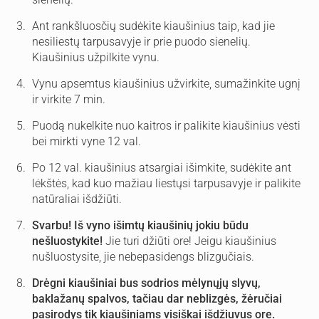
sienelių.
Ant rankšluosčių sudėkite kiaušinius taip, kad jie
nesiliestų tarpusavyje ir prie puodo sienelių.
Kiaušinius užpilkite vynu.
Vynu apsemtus kiaušinius užvirkite, sumažinkite ugnį
ir virkite 7 min.
Puodą nukelkite nuo kaitros ir palikite kiaušinius vėsti
bei mirkti vyne 12 val.
Po 12 val. kiaušinius atsargiai išimkite, sudėkite ant
lėkštės, kad kuo mažiau liestųsi tarpusavyje ir palikite
natūraliai išdžiūti.
Svarbu! Iš vyno išimtų kiaušinių jokiu būdu
nešluostykite!
Jie turi džiūti ore! Jeigu kiaušinius
nušluostysite, jie nebepasidengs blizgučiais.
Drėgni kiaušiniai bus sodrios mėlynųjų slyvų,
baklažanų spalvos, tačiau dar neblizgės, žėručiai
pasirodys tik kiaušiniams visiškai išdžiuvus ore.