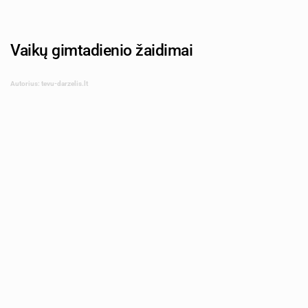
Vaikų gimtadienio žaidimai
Autorius: tevu-darzelis.lt
fotosparrow | Shutterstock.com