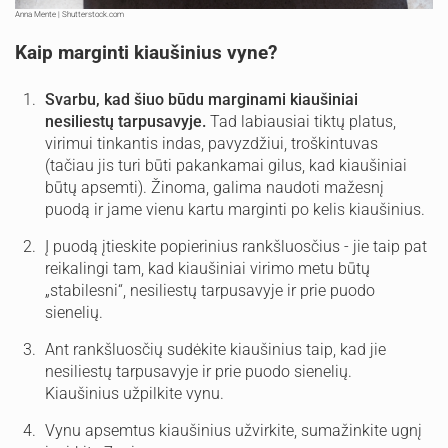
Anna Mente | Shutterstock.com
Kaip marginti kiaušinius vyne?
Svarbu, kad šiuo būdu marginami kiaušiniai
nesiliestų tarpusavyje.
Tad labiausiai tiktų platus,
virimui tinkantis indas, pavyzdžiui, troškintuvas
(tačiau jis turi būti pakankamai gilus, kad kiaušiniai
būtų apsemti). Žinoma, galima naudoti mažesnį
puodą ir jame vienu kartu marginti po kelis kiaušinius.
Į puodą įtieskite popierinius rankšluosčius - jie taip pat
reikalingi tam, kad kiaušiniai virimo metu būtų
„stabilesni“, nesiliestų tarpusavyje ir prie puodo
sienelių.
Ant rankšluosčių sudėkite kiaušinius taip, kad jie
nesiliestų tarpusavyje ir prie puodo sienelių.
Kiaušinius užpilkite vynu.
Vynu apsemtus kiaušinius užvirkite, sumažinkite ugnį