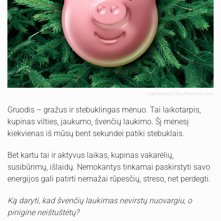
Lightspring | Shutterstock.com
Gruodis – gražus ir stebuklingas mėnuo. Tai laikotarpis,
kupinas vilties, jaukumo, švenčių laukimo. Šį mėnesį
kiekvienas iš mūsų bent sekundei patiki stebuklais.
Bet kartu tai ir aktyvus laikas, kupinas vakarėlių,
susibūrimų, išlaidų. Nemokantys tinkamai paskirstyti savo
energijos gali patirti nemažai rūpesčių, streso, net perdegti.
Ką daryti, kad švenčių laukimas nevirstų nuovargiu, o
piniginė neištuštėtų?