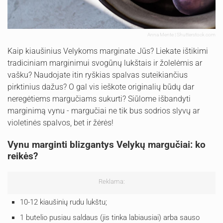
Anna Mente | Shutterstock.com
Kaip kiaušinius Velykoms marginate Jūs? Liekate ištikimi
tradiciniam marginimui svogūnų lukštais ir žolelėmis ar
vašku? Naudojate itin ryškias spalvas suteikiančius
pirktinius dažus? O gal vis ieškote originalių būdų dar
neregėtiems margučiams sukurti? Siūlome išbandyti
marginimą vynu - margučiai ne tik bus sodrios slyvų ar
violetinės spalvos, bet ir žėrės!
Vynu marginti blizgantys Velykų margučiai: ko
reikės?
Reklama:
10-12 kiaušinių rudu lukštu;
1 butelio pusiau saldaus (jis tinka labiausiai) arba sauso