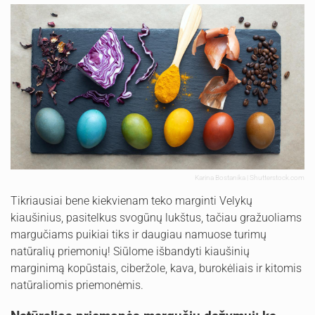
Karina Bostanika | Shutterstock.com
Tikriausiai bene kiekvienam teko marginti Velykų
kiaušinius, pasitelkus svogūnų lukštus, tačiau gražuoliams
margučiams puikiai tiks ir daugiau namuose turimų
natūralių priemonių! Siūlome išbandyti kiaušinių
marginimą kopūstais, ciberžole, kava, burokėliais ir kitomis
natūraliomis priemonėmis.