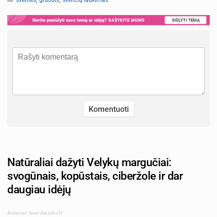
šventės
gruodis
švenčių laukimas
Natūraliai dažyti Velykų margučiai:
svogūnais, kopūstais, ciberžole ir dar
daugiau idėjų
Autorius: tevu-darzelis.lt