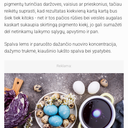
pigmentų turinčias daržoves, vaisius ar prieskonius, tačiau
reikėtų suprasti, kad rezultatas kiekvieną kartą kartą bus
šiek tiek kitoks - net ir tos pačios rūšies bei veislės augalas
kaskart sukaupia skirtingą pigmento kiekį, jo gali sumažėti
dėl netinkamų laikymo sąlygų, apvytimo ir pan.
Spalva lems ir paruošto dažančio nuoviro koncentracija,
dažymo trukmė, kiaušinio lukšto spalva bei ypatybės.
Reklama: