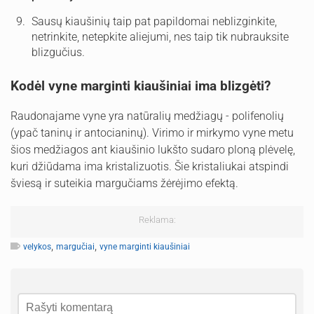
Sausų kiaušinių taip pat papildomai neblizginkite,
netrinkite, netepkite aliejumi, nes taip tik nubrauksite
blizgučius.
Kodėl vyne marginti kiaušiniai ima blizgėti?
Raudonajame vyne yra natūralių medžiagų - polifenolių
(ypač taninų ir antocianinų). Virimo ir mirkymo vyne metu
šios medžiagos ant kiaušinio lukšto sudaro ploną plėvelę,
kuri džiūdama ima kristalizuotis. Šie kristaliukai atspindi
šviesą ir suteikia margučiams žėrėjimo efektą.
Reklama:
,
,
velykos
margučiai
vyne marginti kiaušiniai