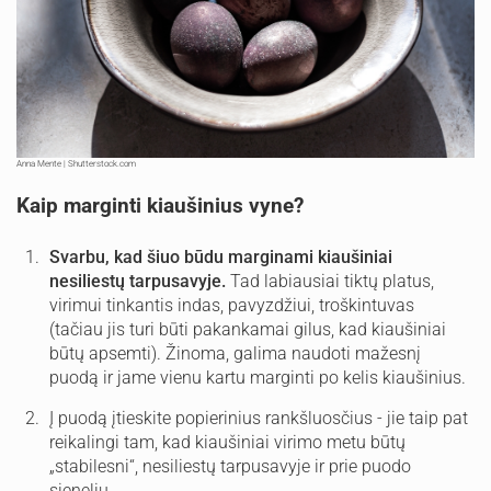
Anna Mente | Shutterstock.com
Kaip marginti kiaušinius vyne?
Svarbu, kad šiuo būdu marginami kiaušiniai
nesiliestų tarpusavyje.
Tad labiausiai tiktų platus,
virimui tinkantis indas, pavyzdžiui, troškintuvas
(tačiau jis turi būti pakankamai gilus, kad kiaušiniai
būtų apsemti). Žinoma, galima naudoti mažesnį
puodą ir jame vienu kartu marginti po kelis kiaušinius.
Į puodą įtieskite popierinius rankšluosčius - jie taip pat
reikalingi tam, kad kiaušiniai virimo metu būtų
„stabilesni“, nesiliestų tarpusavyje ir prie puodo