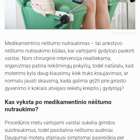
Shutterstock.com
Medikamentinis nėštumo nutraukimas – tai ankstyvo
nėštumo nutraukimo būdas, kai vartojami gydytojo paskirti
vaistai. Nors chirurginė intervencija neatliekama,
organizmas patiria reikšmingų pokyčių, todėl natūralu, kad
moterims kyla daug klausimų: kiek truks kraujavimas, ar
normalu jausti skausmą, kada galima grįžti prie įprasto
gyvenimo ir kokiais atvejais reikėtų kreiptis į gydytoją?
Kas vyksta po medikamentinio nėštumo
nutraukimo?
Procedūros metu vartojami vaistai sukelia gimdos
susitraukimus, todėl pasišalina nėštumo audiniai.
Daugumai moterų stipriausi simptomai pasireiškia per