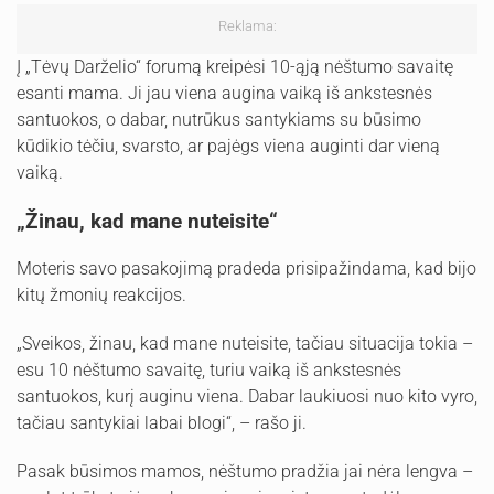
Reklama:
Į „Tėvų Darželio“ forumą kreipėsi 10-ąją nėštumo savaitę
esanti mama. Ji jau viena augina vaiką iš ankstesnės
santuokos, o dabar, nutrūkus santykiams su būsimo
kūdikio tėčiu, svarsto, ar pajėgs viena auginti dar vieną
vaiką.
„Žinau, kad mane nuteisite“
Moteris savo pasakojimą pradeda prisipažindama, kad bijo
kitų žmonių reakcijos.
„Sveikos, žinau, kad mane nuteisite, tačiau situacija tokia –
esu 10 nėštumo savaitę, turiu vaiką iš ankstesnės
santuokos, kurį auginu viena. Dabar laukiuosi nuo kito vyro,
tačiau santykiai labai blogi“, – rašo ji.
Pasak būsimos mamos, nėštumo pradžia jai nėra lengva –