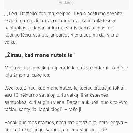
Reklama:
Į „Tėvų Darželio“ forumą kreipėsi 10-ąją nėštumo savaitę
esanti mama. Ji jau viena augina vaiką iš ankstesnės
santuokos, o dabar, nutrūkus santykiams su būsimo
kūdikio tėčiu, svarsto, ar pajėgs viena auginti dar vieną
vaiką.
„Žinau, kad mane nuteisite“
Moteris savo pasakojimą pradeda prisipažindama, kad bijo
kitų žmonių reakcijos.
„Sveikos, žinau, kad mane nuteisite, tačiau situacija tokia –
esu 10 nėštumo savaitę, turiu vaiką iš ankstesnės
santuokos, kurį auginu viena. Dabar laukiuosi nuo kito vyro,
tačiau santykiai labai blogi“, – rašo ji.
Pasak būsimos mamos, nėštumo pradžia jai nėra lengva –
nuolat trūksta jėgų, kamuoja mieguistumas, todėl