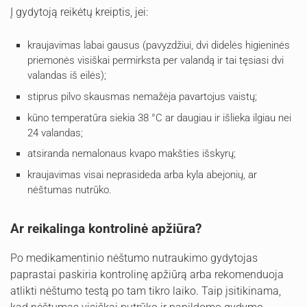
Į gydytoją reikėtų kreiptis, jei:
kraujavimas labai gausus (pavyzdžiui, dvi didelės higieninės
priemonės visiškai permirksta per valandą ir tai tęsiasi dvi
valandas iš eilės);
stiprus pilvo skausmas nemažėja pavartojus vaistų;
kūno temperatūra siekia 38 °C ar daugiau ir išlieka ilgiau nei
24 valandas;
atsiranda nemalonaus kvapo makšties išskyrų;
kraujavimas visai neprasideda arba kyla abejonių, ar
nėštumas nutrūko.
Ar reikalinga kontrolinė apžiūra?
Po medikamentinio nėštumo nutraukimo gydytojas
paprastai paskiria kontrolinę apžiūrą arba rekomenduoja
atlikti nėštumo testą po tam tikro laiko. Taip įsitikinama,