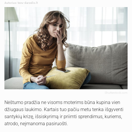
Autorius: tevu-darzelis.lt
Shutterstock.com
Nėštumo pradžia ne visoms moterims būna kupina vien
džiugaus laukimo. Kartais tuo pačiu metu tenka išgyventi
santykių krizę, išsiskyrimą ir priimti sprendimus, kuriems,
atrodo, neįmanoma pasiruošti.