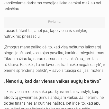
kasdieniams darbams energijos lieka gerokai mažiau nei
anksčiau.
Reklama:
Tačiau būtent tai, anot jos, tapo viena iš santykių
nutrūkimo priežasčių.
„Žmogus mane paliko dėl to, kad visą nėštumo laikotarpį
blogai jaučiausi, vos kojas pavelku, kankina mieguistumas.
Tikrai mažiau ką darau namuose nei anksčiau, jam tas
užkliuvo. Pasakė: „Tu ne lavonas, kad nieko negali daryti“, ir
priėmė sprendimą palikti“, – savo situacija dalijasi moteris.
„Nenoriu, kad dar vienas vaikas augtų be tėvo“
Likusi viena moteris sako pradėjusi rimtai svarstyti, kaip
atrodytų gyvenimas gimus antrajam vaikui. Jai neramu ne
tik dėl finansinės ar buitinės naštos, bet ir dėl to, kad abu