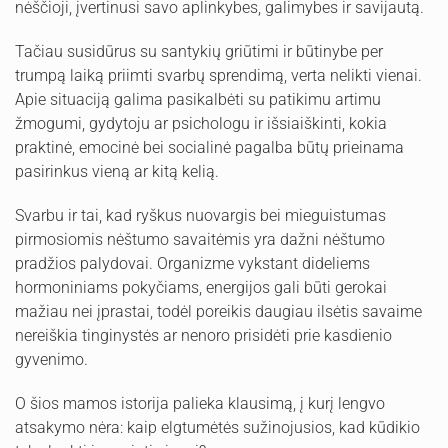
nėščioji, įvertinusi savo aplinkybes, galimybes ir savijautą.
Tačiau susidūrus su santykių griūtimi ir būtinybe per
trumpą laiką priimti svarbų sprendimą, verta nelikti vienai.
Apie situaciją galima pasikalbėti su patikimu artimu
žmogumi, gydytoju ar psichologu ir išsiaiškinti, kokia
praktinė, emocinė bei socialinė pagalba būtų prieinama
pasirinkus vieną ar kitą kelią.
Svarbu ir tai, kad ryškus nuovargis bei mieguistumas
pirmosiomis nėštumo savaitėmis yra dažni nėštumo
pradžios palydovai. Organizme vykstant dideliems
hormoniniams pokyčiams, energijos gali būti gerokai
mažiau nei įprastai, todėl poreikis daugiau ilsėtis savaime
nereiškia tinginystės ar nenoro prisidėti prie kasdienio
gyvenimo.
O šios mamos istorija palieka klausimą, į kurį lengvo
atsakymo nėra: kaip elgtumėtės sužinojusios, kad kūdikio