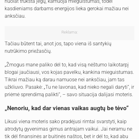
nuolat trūksta jėgų, kamuoja mieguistumas, todėl
kasdieniams darbams energijos lieka gerokai mažiau nei
anksčiau.
Reklama:
Tačiau būtent tai, anot jos, tapo viena iš santykių
nutrūkimo priežasčių.
„Žmogus mane paliko dėl to, kad visą nėštumo laikotarpį
blogai jaučiausi, vos kojas pavelku, kankina mieguistumas.
Tikrai mažiau ką darau namuose nei anksčiau, jam tas
užkliuvo. Pasakė: „Tu ne lavonas, kad nieko negali daryti“, ir
priėmė sprendimą palikti“, – savo situacija dalijasi moteris.
„Nenoriu, kad dar vienas vaikas augtų be tėvo“
Likusi viena moteris sako pradėjusi rimtai svarstyti, kaip
atrodytų gyvenimas gimus antrajam vaikui. Jai neramu ne
tik dėl finansinės ar buitinės naštos, bet ir dėl to, kad abu