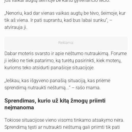
jos vaikai augtų šeimoje be kartu gyvenančio tėčio.
„Nenoriu, kad dar vienas vaikas augtų be tėvo, šeimoje, kur
tik aš viena. Ir pati suprantu, kad bus labai sunku“, –
atvirauja ji.
Reklama:
Dabar moteris svarsto ir apie nėštumo nutraukimą. Forume
ji ieško ne tiek patarimo, ką turėtų pasirinkti, kiek moterų,
kurioms teko atsidurti panašioje situacijoje.
„Ieškau, kas išgyveno panašią situaciją, kas priėmė
sprendimą nutraukti nėštumą...“ – rašo mama.
Sprendimas, kurio už kitą žmogų priimti
neįmanoma
Tokiose situacijose vieno visoms tinkamo atsakymo nėra.
Sprendimą tęsti ar nutraukti nėštumą gali priimti tik pati