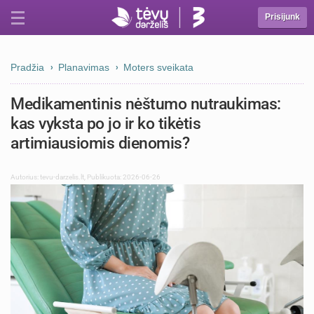
Prisijunk
Pradžia
Planavimas
Moters sveikata
Medikamentinis nėštumo nutraukimas:
kas vyksta po jo ir ko tikėtis
artimiausiomis dienomis?
Autorius:
tevu-darzelis.lt
,
Publikuota: 2026-06-26