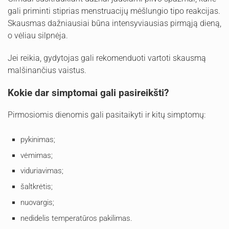
gali priminti stiprias menstruacijų mėšlungio tipo reakcijas.
Skausmas dažniausiai būna intensyviausias pirmąją dieną,
o vėliau silpnėja.
Jei reikia, gydytojas gali rekomenduoti vartoti skausmą
malšinančius vaistus.
Kokie dar simptomai gali pasireikšti?
Pirmosiomis dienomis gali pasitaikyti ir kitų simptomų:
pykinimas;
vėmimas;
viduriavimas;
šaltkrėtis;
nuovargis;
nedidelis temperatūros pakilimas.