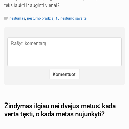
teks laukti ir auginti vienai?
,
,
nėštumas
nėštumo pradžia
10 nėštumo savaitė
Žindymas ilgiau nei dvejus metus: kada
verta tęsti, o kada metas nujunkyti?
Autorius: tevu-darzelis.lt