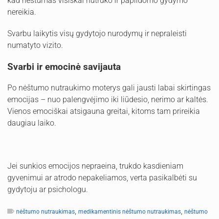
kad nėštumas visiškai nutrūko ir papildomo gydymo
nereikia.
Svarbu laikytis visų gydytojo nurodymų ir nepraleisti
numatyto vizito.
Svarbi ir emocinė savijauta
Po nėštumo nutraukimo moterys gali jausti labai skirtingas
emocijas – nuo palengvėjimo iki liūdesio, nerimo ar kaltės.
Vienos emociškai atsigauna greitai, kitoms tam prireikia
daugiau laiko.
Jei sunkios emocijos nepraeina, trukdo kasdieniam
gyvenimui ar atrodo nepakeliamos, verta pasikalbėti su
gydytoju ar psichologu.
,
,
nėštumo nutraukimas
medikamentinis nėštumo nutraukimas
nėštumo