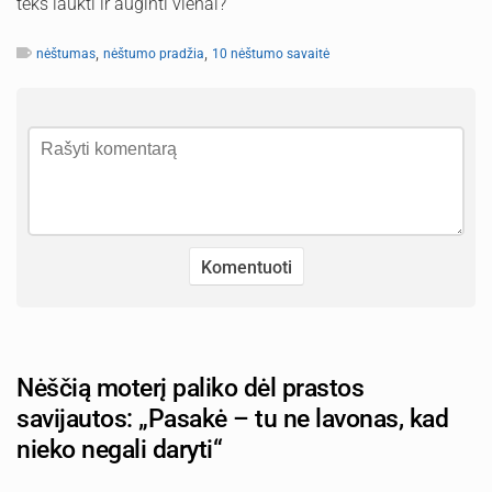
teks laukti ir auginti vienai?
,
,
nėštumas
nėštumo pradžia
10 nėštumo savaitė
Nėščią moterį paliko dėl prastos
savijautos: „Pasakė – tu ne lavonas, kad
nieko negali daryti“