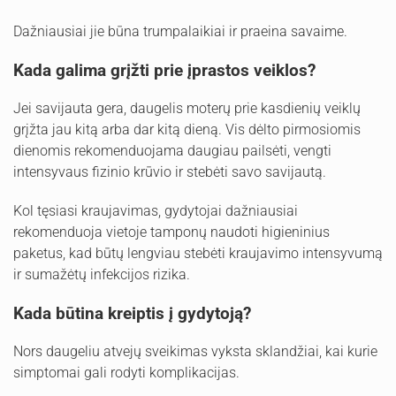
Dažniausiai jie būna trumpalaikiai ir praeina savaime.
Kada galima grįžti prie įprastos veiklos?
Jei savijauta gera, daugelis moterų prie kasdienių veiklų
grįžta jau kitą arba dar kitą dieną. Vis dėlto pirmosiomis
dienomis rekomenduojama daugiau pailsėti, vengti
intensyvaus fizinio krūvio ir stebėti savo savijautą.
Kol tęsiasi kraujavimas, gydytojai dažniausiai
rekomenduoja vietoje tamponų naudoti higieninius
paketus, kad būtų lengviau stebėti kraujavimo intensyvumą
ir sumažėtų infekcijos rizika.
Kada būtina kreiptis į gydytoją?
Nors daugeliu atvejų sveikimas vyksta sklandžiai, kai kurie
simptomai gali rodyti komplikacijas.