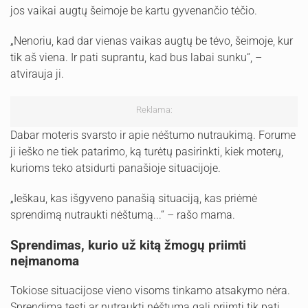
jos vaikai augtų šeimoje be kartu gyvenančio tėčio.
„Nenoriu, kad dar vienas vaikas augtų be tėvo, šeimoje, kur
tik aš viena. Ir pati suprantu, kad bus labai sunku“, –
atvirauja ji.
Reklama:
Dabar moteris svarsto ir apie nėštumo nutraukimą. Forume
ji ieško ne tiek patarimo, ką turėtų pasirinkti, kiek moterų,
kurioms teko atsidurti panašioje situacijoje.
„Ieškau, kas išgyveno panašią situaciją, kas priėmė
sprendimą nutraukti nėštumą...“ – rašo mama.
Sprendimas, kurio už kitą žmogų priimti
neįmanoma
Tokiose situacijose vieno visoms tinkamo atsakymo nėra.
Sprendimą tęsti ar nutraukti nėštumą gali priimti tik pati