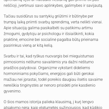
nėščioji, įvertinusi savo aplinkybes, galimybes ir savijautą.
Tačiau susidūrus su santykių griūtimi ir būtinybe per
trumpą laiką priimti svarbų sprendimą, verta nelikti vienai.
Apie situaciją galima pasikalbėti su patikimu artimu
žmogumi, gydytoju ar psichologu ir išsiaiškinti, kokia
praktinė, emocinė bei socialinė pagalba būtų prieinama
pasirinkus vieną ar kitą kelią.
Svarbu ir tai, kad ryškus nuovargis bei mieguistumas
pirmosiomis nėštumo savaitėmis yra dažni nėštumo
pradžios palydovai. Organizme vykstant dideliems
hormoniniams pokyčiams, energijos gali būti gerokai
mažiau nei įprastai, todėl poreikis daugiau ilsėtis savaime
nereiškia tinginystės ar nenoro prisidėti prie kasdienio
gyvenimo.
O šios mamos istorija palieka klausimą, į kurį lengvo
atsakymo nėra: kaip elgtumėtės sužinojusios, kad kūdikio