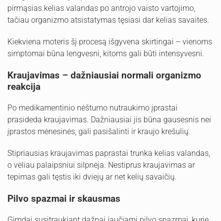
pirmąsias kelias valandas po antrojo vaisto vartojimo,
tačiau organizmo atsistatymas tęsiasi dar kelias savaites.
Kiekviena moteris šį procesą išgyvena skirtingai – vienoms
simptomai būna lengvesni, kitoms gali būti intensyvesni.
Kraujavimas – dažniausiai normali organizmo
reakcija
Po medikamentinio nėštumo nutraukimo įprastai
prasideda kraujavimas. Dažniausiai jis būna gausesnis nei
įprastos mėnesinės, gali pasišalinti ir kraujo krešulių.
Stipriausias kraujavimas paprastai trunka kelias valandas,
o vėliau palaipsniui silpnėja. Nestiprus kraujavimas ar
tepimas gali tęstis iki dviejų ar net kelių savaičių.
Pilvo spazmai ir skausmas
Gimdai susitraukiant dažnai jaučiami pilvo spazmai, kurie