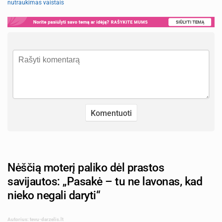
nutraukimas vaistais
Nėščią moterį paliko dėl prastos
savijautos: „Pasakė – tu ne lavonas, kad
nieko negali daryti“
Autorius: tevu-darzelis.lt