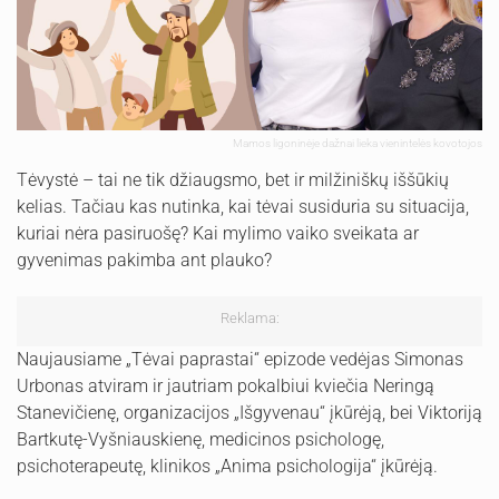
Mamos ligoninėje dažnai lieka vienintelės kovotojos
Tėvystė – tai ne tik džiaugsmo, bet ir milžiniškų iššūkių
kelias. Tačiau kas nutinka, kai tėvai susiduria su situacija,
kuriai nėra pasiruošę? Kai mylimo vaiko sveikata ar
gyvenimas pakimba ant plauko?
Reklama:
Naujausiame „Tėvai paprastai“ epizode vedėjas Simonas
Urbonas atviram ir jautriam pokalbiui kviečia Neringą
Stanevičienę, organizacijos „Išgyvenau“ įkūrėją, bei Viktoriją
Bartkutę-Vyšniauskienę, medicinos psichologę,
psichoterapeutę, klinikos „Anima psichologija“ įkūrėją.