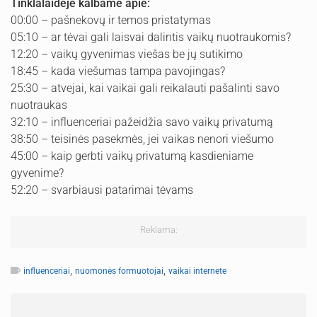
Tinklalaidėje kalbame apie:
00:00 – pašnekovų ir temos pristatymas
05:10 – ar tėvai gali laisvai dalintis vaikų nuotraukomis?
12:20 – vaikų gyvenimas viešas be jų sutikimo
18:45 – kada viešumas tampa pavojingas?
25:30 – atvejai, kai vaikai gali reikalauti pašalinti savo
nuotraukas
32:10 – influenceriai pažeidžia savo vaikų privatumą
38:50 – teisinės pasekmės, jei vaikas nenori viešumo
45:00 – kaip gerbti vaikų privatumą kasdieniame
gyvenime?
52:20 – svarbiausi patarimai tėvams
Reklama:
,
,
influenceriai
nuomonės formuotojai
vaikai internete