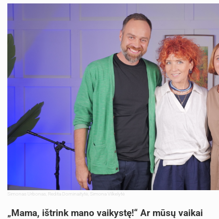
Simonas Urbonas, Redita Dominaitytė, Simona Vilkelytė
„Mama, ištrink mano vaikystę!“ Ar mūsų vaikai