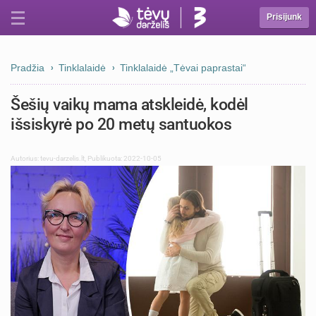
Prisijunk
Pradžia
Tinklalaidė
Tinklalaidė „Tėvai paprastai“
Šešių vaikų mama atskleidė, kodėl
išsiskyrė po 20 metų santuokos
Autorius:
tevu-darzelis.lt
,
Publikuota: 2022-10-05