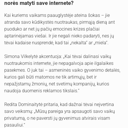
norės matyti save internete?
Kai kuriems vaikams paauglystėje ateina šokas – jie
atranda savo kūdikystės nuotraukas, pirmąją dieną ant
puoduko ar net jų pačių emocines krizes plačiai
aptarinėjamas viešai. Ir jie negali nieko padaryti, nes jų
tėvai kadaise nusprendė, kad tai „nekalta“ ar „miela“.
Simona Vilkelytė akcentuoja: „Kai tėvai dalinasi vaikų
nuotraukomis internete, jie nepagalvoja apie ilgalaikes
pasekmes. O juk tai – asmeninės vaiko gyvenimo detalės,
kurios gali būti matomos ne tik artimųjų, bet ir
nepažįstamų žmonių, net svetimų kompanijų, kurios
naudoja duomenis reklamos tikslais.“
Redita Dominaitytė pritaria, kad dažnai tėvai neįvertina
savo veiksmų: „Mūsų pareiga yra apsaugoti savo vaikų
privatumą, o ne paversti jų gyvenimus atvirais visam
pasauliui.“