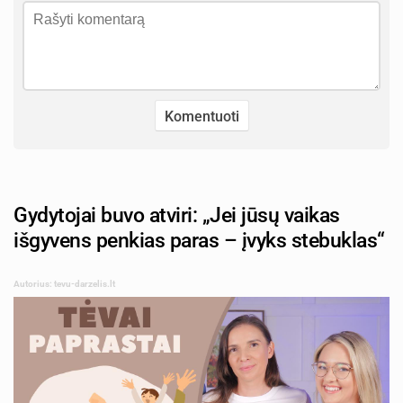
Gydytojai buvo atviri: „Jei jūsų vaikas
išgyvens penkias paras – įvyks stebuklas“
Autorius: tevu-darzelis.lt