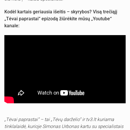
Kodėl kartais geriausia išeitis – skyrybos? Visą trečiąjį
„Tėvai paprastai“ epizodą žiūrėkite mūsų „Youtube“
kanale:
„Tėvai paprastai“ – tai „Tėvų darželio“ ir tv3.lt kuriama
tinklalaidė, kurioje Simonas Urbonas kartu su specialistais