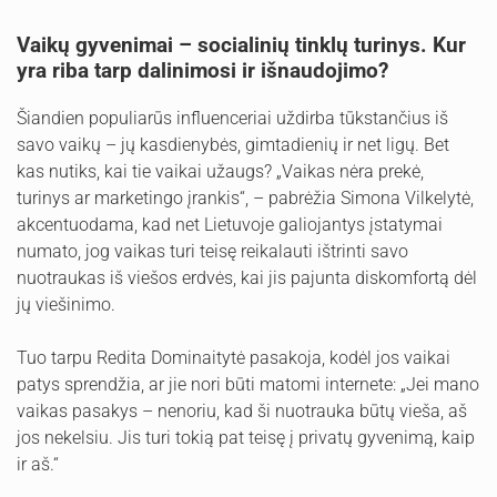
Vaikų gyvenimai – socialinių tinklų turinys. Kur
yra riba tarp dalinimosi ir išnaudojimo?
Šiandien populiarūs influenceriai uždirba tūkstančius iš
savo vaikų – jų kasdienybės, gimtadienių ir net ligų. Bet
kas nutiks, kai tie vaikai užaugs? „Vaikas nėra prekė,
turinys ar marketingo įrankis“, – pabrėžia Simona Vilkelytė,
akcentuodama, kad net Lietuvoje galiojantys įstatymai
numato, jog vaikas turi teisę reikalauti ištrinti savo
nuotraukas iš viešos erdvės, kai jis pajunta diskomfortą dėl
jų viešinimo.
Tuo tarpu Redita Dominaitytė pasakoja, kodėl jos vaikai
patys sprendžia, ar jie nori būti matomi internete: „Jei mano
vaikas pasakys – nenoriu, kad ši nuotrauka būtų vieša, aš
jos nekelsiu. Jis turi tokią pat teisę į privatų gyvenimą, kaip
ir aš.“