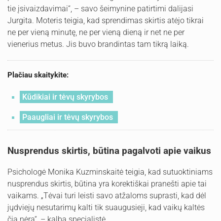
tie įsivaizdavimai“, – savo šeimynine patirtimi dalijasi
Jurgita. Moteris teigia, kad sprendimas skirtis atėjo tikrai
ne per vieną minutę, ne per vieną dieną ir net ne per
vienerius metus. Jis buvo brandintas tam tikrą laiką.
Plačiau skaitykite:
Kūdikiai ir tėvų skyrybos
Paaugliai ir tėvų skyrybos
Nusprendus skirtis, būtina pagalvoti apie vaikus
Psichologė Monika Kuzminskaitė teigia, kad sutuoktiniams
nusprendus skirtis, būtina yra korektiškai pranešti apie tai
vaikams. „Tėvai turi leisti savo atžaloms suprasti, kad dėl
jųdviejų nesutarimų kalti tik suaugusieji, kad vaikų kaltės
čia nėra“, – kalba specialistė.