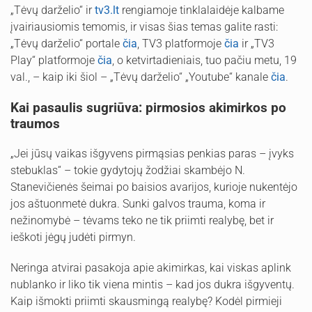
„Tėvų darželio“ ir
tv3.lt
rengiamoje tinklalaidėje kalbame
įvairiausiomis temomis, ir visas šias temas galite rasti:
„Tėvų darželio“ portale
čia
, TV3 platformoje
čia
ir „TV3
Play“ platformoje
čia
, o ketvirtadieniais, tuo pačiu metu, 19
val., – kaip iki šiol – „Tėvų darželio“ „Youtube“ kanale
čia
.
Kai pasaulis sugriūva: pirmosios akimirkos po
traumos
„Jei jūsų vaikas išgyvens pirmąsias penkias paras – įvyks
stebuklas“ – tokie gydytojų žodžiai skambėjo N.
Stanevičienės šeimai po baisios avarijos, kurioje nukentėjo
jos aštuonmetė dukra. Sunki galvos trauma, koma ir
nežinomybė – tėvams teko ne tik priimti realybę, bet ir
ieškoti jėgų judėti pirmyn.
Neringa atvirai pasakoja apie akimirkas, kai viskas aplink
nublanko ir liko tik viena mintis – kad jos dukra išgyventų.
Kaip išmokti priimti skausmingą realybę? Kodėl pirmieji