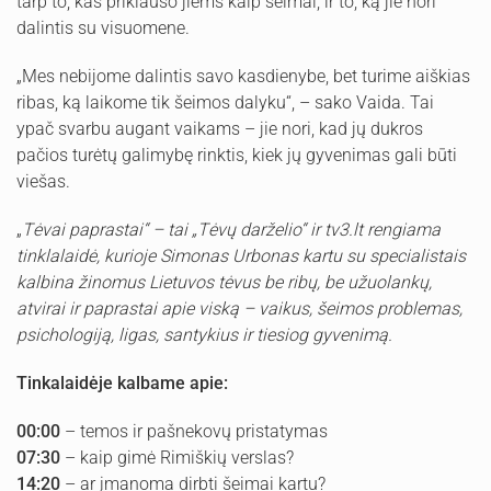
tarp to, kas priklauso jiems kaip šeimai, ir to, ką jie nori
dalintis su visuomene.
„Mes nebijome dalintis savo kasdienybe, bet turime aiškias
ribas, ką laikome tik šeimos dalyku“, – sako Vaida. Tai
ypač svarbu augant vaikams – jie nori, kad jų dukros
pačios turėtų galimybę rinktis, kiek jų gyvenimas gali būti
viešas.
„
Tėvai paprastai“ – tai „Tėvų darželio“ ir tv3.lt rengiama
tinklalaidė, kurioje Simonas Urbonas kartu su specialistais
kalbina žinomus Lietuvos tėvus be ribų, be užuolankų,
atvirai ir paprastai apie viską – vaikus, šeimos problemas,
psichologiją, ligas, santykius ir tiesiog gyvenimą.
Tinkalaidėje kalbame apie:
00:00
– temos ir pašnekovų pristatymas
07:30
– kaip gimė Rimiškių verslas?
14:20
– ar įmanoma dirbti šeimai kartu?