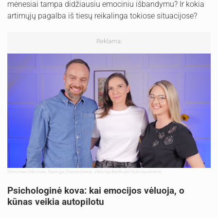
mėnesiai tampa didžiausiu emociniu išbandymu? Ir kokia
artimųjų pagalba iš tiesų reikalinga tokiose situacijose?
Reklama:
Simonas Urbonas,
Neringa Stanevičienė, Viktorija Bartkutė-Vyšniauskienė
Psichologinė kova: kai emocijos vėluoja, o
kūnas veikia autopilotu