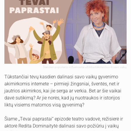
Šiandien populiarūs influenceriai uždirba tūkstančius iš savo vaikų
Tūkstančiai tėvų kasdien dalinasi savo vaikų gyvenimo
akimirkomis internete – pirmieji žingsniai, šventės, net ir
jautrios akimirkos, kai jie serga ar verkia. Bet ar šie vaikai
davė sutikimą? Ar jie norės, kad jų nuotraukos ir istorijos
liktų visiems matomos visą gyvenimą?
Šiame „Tėvai paprastai“ epizode teatro vadovė, režisierė ir
aktorė Redita Dominaitytė dalinasi savo požiūriu į vaikų