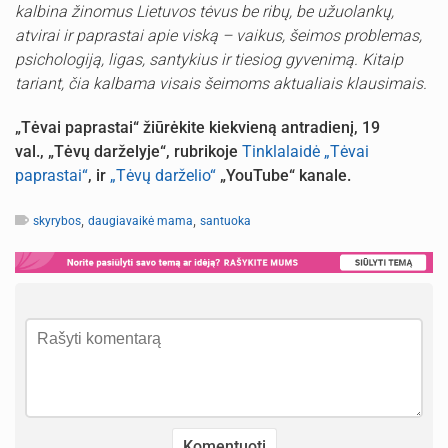
kalbina žinomus Lietuvos tėvus be ribų, be užuolankų,
atvirai ir paprastai apie viską – vaikus, šeimos problemas,
psichologiją, ligas, santykius ir tiesiog gyvenimą. Kitaip
tariant, čia kalbama visais šeimoms aktualiais klausimais.
„Tėvai paprastai“ žiūrėkite kiekvieną antradienį, 19
val., „Tėvų darželyje“, rubrikoje
Tinklalaidė „Tėvai
paprastai“
, ir
„Tėvų darželio“
„YouTube“ kanale.
,
,
skyrybos
daugiavaikė mama
santuoka