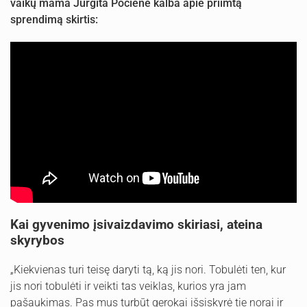
vaikų mama Jurgita Pocienė kalba apie priimtą
sprendimą skirtis:
Kai gyvenimo įsivaizdavimo skiriasi, ateina
skyrybos
„Kiekvienas turi teisę daryti tą, ką jis nori. Tobulėti ten, kur
jis nori tobulėti ir veikti tas veiklas, kurios yra jam
pašaukimas. Pas mus turbūt gerokai išsiskyrė tie norai ir