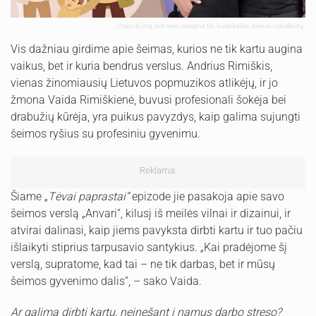
„Visko būna, bet mes nesame tie, kurie kelias dienas nekalbėtų“
Vis dažniau girdime apie šeimas, kurios ne tik kartu augina
vaikus, bet ir kuria bendrus verslus. Andrius Rimiškis,
vienas žinomiausių Lietuvos popmuzikos atlikėjų, ir jo
žmona Vaida Rimiškienė, buvusi profesionali šokėja bei
drabužių kūrėja, yra puikus pavyzdys, kaip galima sujungti
šeimos ryšius su profesiniu gyvenimu.
Reklama:
Šiame „
Tėvai paprastai“
epizode jie pasakoja apie savo
šeimos verslą „Anvari“, kilusį iš meilės vilnai ir dizainui, ir
atvirai dalinasi, kaip jiems pavyksta dirbti kartu ir tuo pačiu
išlaikyti stiprius tarpusavio santykius. „Kai pradėjome šį
verslą, supratome, kad tai – ne tik darbas, bet ir mūsų
šeimos gyvenimo dalis“, – sako Vaida.
Ar galima dirbti kartu, neįnešant į namus darbo streso?