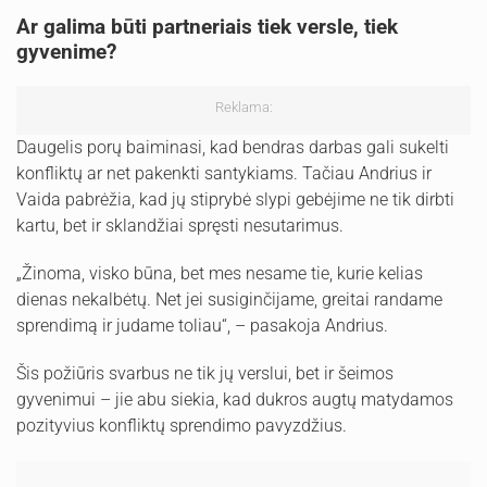
Ar galima būti partneriais tiek versle, tiek
gyvenime?
Reklama:
Daugelis porų baiminasi, kad bendras darbas gali sukelti
konfliktų ar net pakenkti santykiams. Tačiau Andrius ir
Vaida pabrėžia, kad jų stiprybė slypi gebėjime ne tik dirbti
kartu, bet ir sklandžiai spręsti nesutarimus.
„Žinoma, visko būna, bet mes nesame tie, kurie kelias
dienas nekalbėtų. Net jei susiginčijame, greitai randame
sprendimą ir judame toliau“, – pasakoja Andrius.
Šis požiūris svarbus ne tik jų verslui, bet ir šeimos
gyvenimui – jie abu siekia, kad dukros augtų matydamos
pozityvius konfliktų sprendimo pavyzdžius.