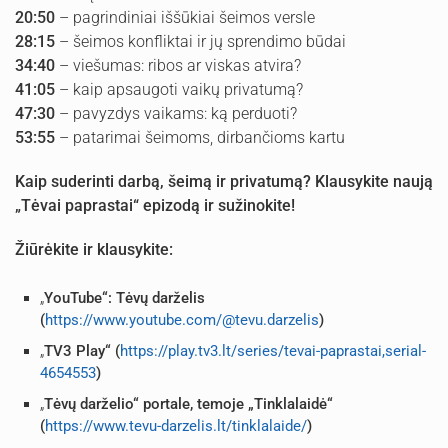
20:50
– pagrindiniai iššūkiai šeimos versle
28:15
– šeimos konfliktai ir jų sprendimo būdai
34:40
– viešumas: ribos ar viskas atvira?
41:05
– kaip apsaugoti vaikų privatumą?
47:30
– pavyzdys vaikams: ką perduoti?
53:55
– patarimai šeimoms, dirbančioms kartu
Kaip suderinti darbą, šeimą ir privatumą? Klausykite naują
„Tėvai paprastai“ epizodą ir sužinokite!
Žiūrėkite ir klausykite:
„
YouTube“: Tėvų darželis
(
https://www.youtube.com/@tevu.darzelis
)
„
TV3 Play“
(
https://play.tv3.lt/series/tevai-paprastai,serial-
4654553
)
„
Tėvų darželio“ portale,
temoje „Tinklalaidė“
(
https://www.tevu-darzelis.lt/tinklalaide/
)