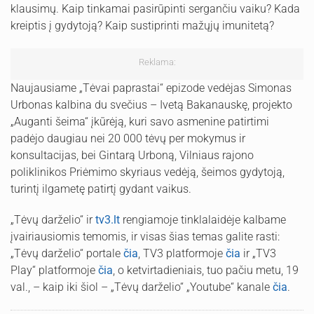
klausimų. Kaip tinkamai pasirūpinti sergančiu vaiku? Kada
kreiptis į gydytoją? Kaip sustiprinti mažųjų imunitetą?
Reklama:
Naujausiame „Tėvai paprastai“ epizode vedėjas Simonas
Urbonas kalbina du svečius – Ivetą Bakanauskę, projekto
„Auganti šeima“ įkūrėją, kuri savo asmenine patirtimi
padėjo daugiau nei 20 000 tėvų per mokymus ir
konsultacijas, bei Gintarą Urboną, Vilniaus rajono
poliklinikos Priėmimo skyriaus vedėją, šeimos gydytoją,
turintį ilgametę patirtį gydant vaikus.
„Tėvų darželio“ ir
tv3.lt
rengiamoje tinklalaidėje kalbame
įvairiausiomis temomis, ir visas šias temas galite rasti:
„Tėvų darželio“ portale
čia
, TV3 platformoje
čia
ir „TV3
Play“ platformoje
čia
, o ketvirtadieniais, tuo pačiu metu, 19
val., – kaip iki šiol – „Tėvų darželio“ „Youtube“ kanale
čia
.