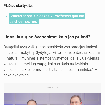
Plačiau skaitykite:
Vaikas serga itin dažnai? Priežastys gali būti
psichoemocinės
Ligos, kurių neišvengsime: kaip jas priimti?
Daugeliui tėvų vaikų ligos prasideda vos pradėjus lankyti
darželį ar mokyklą. Gydytojas G. Urbonas pabrėžia, kad tai
– natūrali imuninės sistemos vystymosi dalis. „Kiekvienas
vaikas turi praeiti tą etapą, kai susiduria su įvairiais
virusais ir bakterijomis, nes tik taip stiprėja imunitetas“, –
sako gydytojas.
Reklama: