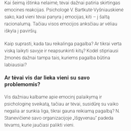
Kai šeimą ištinka nelaimė, tėvai dažnai patiria skirtingas
emocines reakcijas. Psichologė V. Bartkutė-Vyšniauskienė
sako, kad vieni tėvai panyra į emocijas, kiti – į šaltą
racionalumą. Tačiau visos emocijos anksčiau ar vėliau
iškyla į paviršių.
Kaip suprasti, kada tau reikalinga pagalba? Ar tikrai verta
viską laikyti savyje ir neapsunkinti kitų? Kodėl stipriausi
žmonės dažnai tampa tais, kuriems pagalba būtina
labiausiai?
Ar tėvai vis dar lieka vieni su savo
problemomis?
Vis dažniau kalbame apie emocinį palaikymą ir
psichologinę sveikatą, tačiau ar tėvai, susidūrę su vaiko
negalia ar sunkia liga, tikrai gauna reikiamą pagalbą? N.
Stanevičienė savo organizacijoje „Išgyvenau“ padeda
tėvams, kurie jaučiasi palikti vieni.