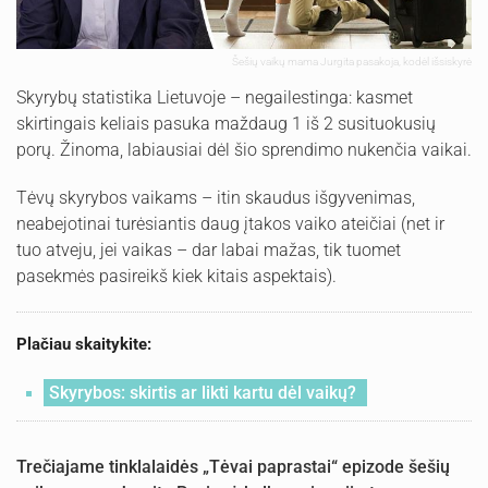
Šešių vaikų mama Jurgita pasakoja, kodėl išsiskyrė
Skyrybų statistika Lietuvoje – negailestinga: kasmet
skirtingais keliais pasuka maždaug 1 iš 2 susituokusių
porų. Žinoma, labiausiai dėl šio sprendimo nukenčia vaikai.
Tėvų skyrybos vaikams – itin skaudus išgyvenimas,
neabejotinai turėsiantis daug įtakos vaiko ateičiai (net ir
tuo atveju, jei vaikas – dar labai mažas, tik tuomet
pasekmės pasireikš kiek kitais aspektais).
Plačiau skaitykite:
Skyrybos: skirtis ar likti kartu dėl vaikų?
Trečiajame tinklalaidės „Tėvai paprastai“ epizode šešių