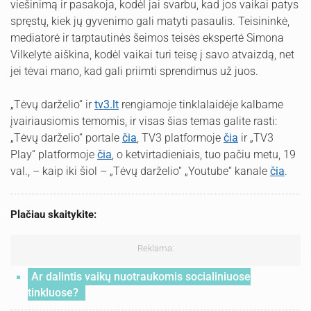
viešinimą ir pasakoja, kodėl jai svarbu, kad jos vaikai patys
spręstų, kiek jų gyvenimo gali matyti pasaulis. Teisininkė,
mediatorė ir tarptautinės šeimos teisės ekspertė Simona
Vilkelytė aiškina, kodėl vaikai turi teisę į savo atvaizdą, net
jei tėvai mano, kad gali priimti sprendimus už juos.
„Tėvų darželio“ ir
tv3.lt
rengiamoje tinklalaidėje kalbame
įvairiausiomis temomis, ir visas šias temas galite rasti:
„Tėvų darželio“ portale
čia
, TV3 platformoje
čia
ir „TV3
Play“ platformoje
čia
, o ketvirtadieniais, tuo pačiu metu, 19
val., – kaip iki šiol – „Tėvų darželio“ „Youtube“ kanale
čia
.
Plačiau skaitykite:
Reklama:
Ar dalintis vaikų nuotraukomis socialiniuose
tinkluose?