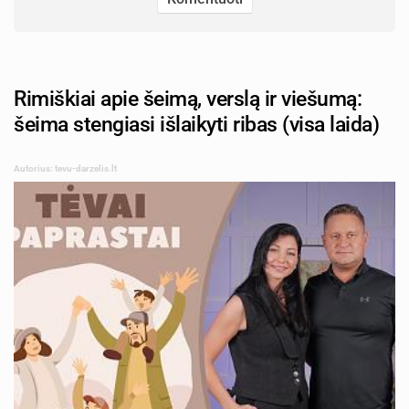
Rimiškiai apie šeimą, verslą ir viešumą:
šeima stengiasi išlaikyti ribas (visa laida)
Autorius: tevu-darzelis.lt