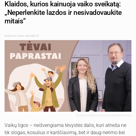
Klaidos, kurios kainuoja vaiko sveikatą:
„Neperlenkite lazdos ir nesivadovaukite
mitais“
Autorius: tevu-darzelis.lt
Gydytojo patarimai, kurie gali pakeisti viską
Vaikų ligos – neišvengiama tėvystės dalis, kuri atneša ne
tik slogas, kosulius ir karščiavimą, bet ir daug nerimo bei