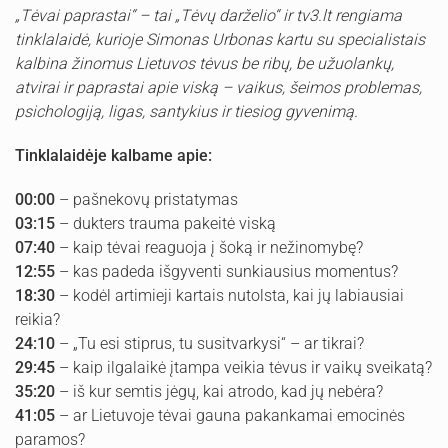
„Tėvai paprastai“ – tai „Tėvų darželio“ ir tv3.lt rengiama
tinklalaidė, kurioje Simonas Urbonas kartu su specialistais
kalbina žinomus Lietuvos tėvus be ribų, be užuolankų,
atvirai ir paprastai apie viską – vaikus, šeimos problemas,
psichologiją, ligas, santykius ir tiesiog gyvenimą.
Tinklalaidėje kalbame apie:
00:00
– pašnekovų pristatymas
03:15
– dukters trauma pakeitė viską
07:40
– kaip tėvai reaguoja į šoką ir nežinomybę?
12:55
– kas padeda išgyventi sunkiausius momentus?
18:30
– kodėl artimieji kartais nutolsta, kai jų labiausiai
reikia?
24:10
– „Tu esi stiprus, tu susitvarkysi“ – ar tikrai?
29:45
– kaip ilgalaikė įtampa veikia tėvus ir vaikų sveikatą?
35:20
– iš kur semtis jėgų, kai atrodo, kad jų nebėra?
41:05
– ar Lietuvoje tėvai gauna pakankamai emocinės
paramos?