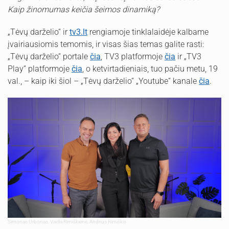
Kaip žinomumas keičia šeimos dinamiką?
„Tėvų darželio“ ir
tv3.lt
rengiamoje tinklalaidėje kalbame
įvairiausiomis temomis, ir visas šias temas galite rasti:
„Tėvų darželio“ portale
čia
, TV3 platformoje
čia
ir „TV3
Play“ platformoje
čia
, o ketvirtadieniais, tuo pačiu metu, 19
val., – kaip iki šiol – „Tėvų darželio“ „Youtube“ kanale
čia
.
Simonas Urbonas, Vaida Rimiškienė, Andrius Rimiškis