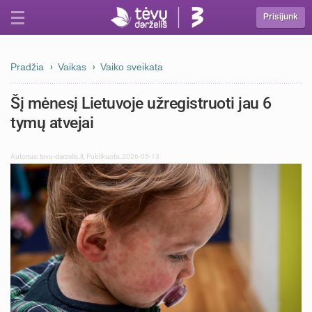
Prisijunk
Pradžia
Vaikas
Vaiko sveikata
Šį mėnesį Lietuvoje užregistruoti jau 6
tymų atvejai
Autorius:
tevu-darzelis.lt
,
Publikuota: 2026-05-13