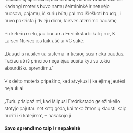
Kadangi moteris buvo namų šeimininkė ir neturėjo
nuosavų pajamų, iš kurių būtų galima išieškoti baudą, ji
buvo pakeista į dviejų dienų laisvės atėmimo bausmę.
Po kelerių metų, jau būdama Fredrikstado kalėjime, K.
Larsen Norvegijos laikraščiui VG sakė:
„Daugelis nusilenkia sistemai ir tiesiog susimoka baudas.
Tačiau aš iš principo negalėjau susitaikyti su tokiu
absurdišku sprendimu.“
Vis dėlto moteris pripažino, kad atvykusi į kalėjimą jautėsi
nejaukiai.
„Turiu prisipažinti, kad išlipusi Fredrikstado geležinkelio
stotyje pajutau netikėtą gėdą, kai teko žmonių klausti, kaip
nueiti iki kalėjimo“, – pasakojo ji.
Savo sprendimo taip ir nepakeitė