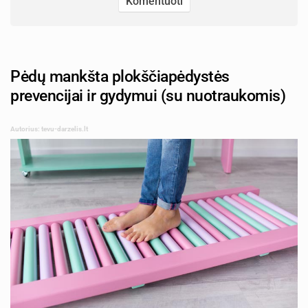
Pėdų mankšta plokščiapėdystės
prevencijai ir gydymui (su nuotraukomis)
Autorius: tevu-darzelis.lt