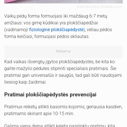
Kristina Bessolova | Shutterstock.com
Vaikų pėdų forma formuojasi iki maždaug 6-7 metų
amžiaus: vos gimę kūdikiai yra plokščiapėdžiai
(vadinamoji
fiziologinė plokščiapėdystė
), vėliau pėdos
forma keičiasi, formuojasi pėdos skliautas.
Reklama:
Kad vaikas išvengtų įgytos plokščiapėdystės, be kita ko
galite mažylio pėdutes stiprinti specialiais pratimais. Šie
pratimai gan universalūs ir saugūs, tad gali būti naudojami
tiesiog kaip žaidimai.
Pratimai plokščiapėdystės prevencijai
Pratimus reikėtų atlikti basomis kojomis, geriausia kasdien,
pratimams skiriant apie 10-15 min.
Galima vieną dieną atlikti keletą pasirinktų pratimų, kitą