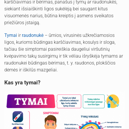
karščiavimas ir bėrimas, panašus į tymų ar raudonukės,
siekiant išsiaiškinti ligos sukėlėją bei saugant kitus
visuomenės narius, būtina kreiptis į asmens sveikatos
priežiūros įstaigą.
Tymai
ir
raudonukė
– ūmios, virusinės užkrečiamosios
ligos, kurioms būdingas karščiavimas, kosulys ir sloga,
tačiau šie simptomai pasireiškia daugeliui viršutinių
kvėpavimo takų susirgimų ir tik vėliau išryškėja tymams ar
raudonukei būdingas bėrimas, t. y. raudonos, plokščios
dėmės ir iškilūs mazgeliai.
Kas yra tymai?