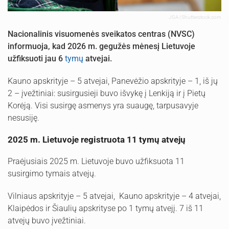
JGA | Shutterstock.com
Nacionalinis visuomenės sveikatos centras (NVSC)
informuoja, kad 2026 m. gegužės mėnesį Lietuvoje
užfiksuoti jau 6
tymų
atvejai.
Kauno apskrityje – 5 atvejai, Panevėžio apskrityje – 1, iš jų
2 – įvežtiniai: susirgusieji buvo išvykę į Lenkiją ir į Pietų
Korėją. Visi susirgę asmenys yra suaugę, tarpusavyje
nesusiję.
2025 m. Lietuvoje registruota 11 tymų atvejų
Praėjusiais 2025 m. Lietuvoje buvo užfiksuota 11
susirgimo tymais atvejų.
Vilniaus apskrityje – 5 atvejai, Kauno apskrityje – 4 atvejai,
Klaipėdos ir Šiaulių apskrityse po 1 tymų atvejį. 7 iš 11
atvejų buvo įvežtiniai.