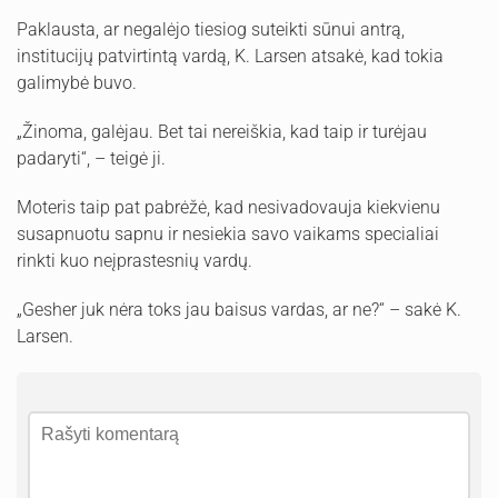
Paklausta, ar negalėjo tiesiog suteikti sūnui antrą,
institucijų patvirtintą vardą, K. Larsen atsakė, kad tokia
galimybė buvo.
„Žinoma, galėjau. Bet tai nereiškia, kad taip ir turėjau
padaryti“, – teigė ji.
Moteris taip pat pabrėžė, kad nesivadovauja kiekvienu
susapnuotu sapnu ir nesiekia savo vaikams specialiai
rinkti kuo neįprastesnių vardų.
„Gesher juk nėra toks jau baisus vardas, ar ne?“ – sakė K.
Larsen.