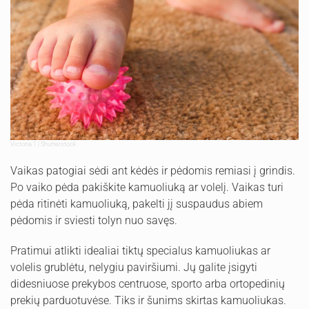
Victoria 1 | Shutterstock
Vaikas patogiai sėdi ant kėdės ir pėdomis remiasi į grindis.
Po vaiko pėda pakiškite kamuoliuką ar volelį. Vaikas turi
pėda ritinėti kamuoliuką, pakelti jį suspaudus abiem
pėdomis ir sviesti tolyn nuo savęs.
Pratimui atlikti idealiai tiktų specialus kamuoliukas ar
volelis grublėtu, nelygiu paviršiumi. Jų galite įsigyti
didesniuose prekybos centruose, sporto arba ortopedinių
prekių parduotuvėse. Tiks ir šunims skirtas kamuoliukas.