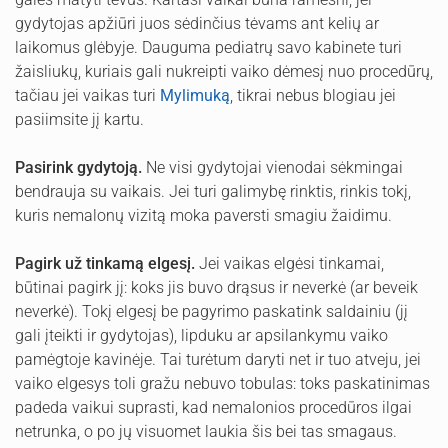
gydytojas apžiūri juos sėdinčius tėvams ant kelių ar
laikomus glėbyje. Dauguma pediatrų savo kabinete turi
žaisliukų, kuriais gali nukreipti vaiko dėmesį nuo procedūrų,
tačiau jei vaikas turi
Mylimuką
, tikrai nebus blogiau jei
pasiimsite jį kartu.
Pasirink gydytoją.
Ne visi gydytojai vienodai sėkmingai
bendrauja su vaikais. Jei turi galimybę rinktis, rinkis tokį,
kuris nemalonų vizitą moka paversti smagiu žaidimu.
Pagirk už tinkamą elgesį.
Jei vaikas elgėsi tinkamai,
būtinai pagirk jį: koks jis buvo drąsus ir neverkė (ar beveik
neverkė). Tokį elgesį be pagyrimo paskatink saldainiu (jį
gali įteikti ir gydytojas), lipduku ar apsilankymu vaiko
pamėgtoje kavinėje. Tai turėtum daryti net ir tuo atveju, jei
vaiko elgesys toli gražu nebuvo tobulas: toks paskatinimas
padeda vaikui suprasti, kad nemalonios procedūros ilgai
netrunka, o po jų visuomet laukia šis bei tas smagaus.