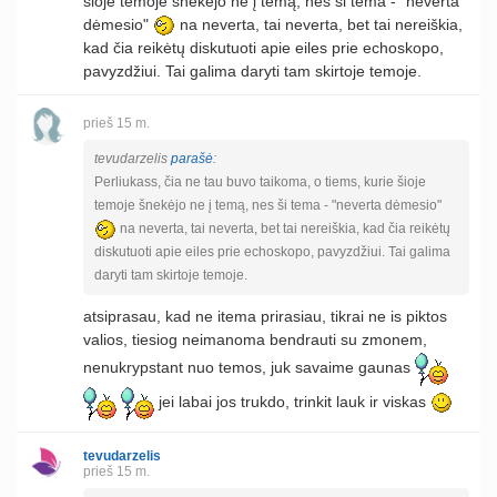
šioje temoje šnekėjo ne į temą, nes ši tema - "neverta
dėmesio"
na neverta, tai neverta, bet tai nereiškia,
kad čia reikėtų diskutuoti apie eiles prie echoskopo,
pavyzdžiui. Tai galima daryti tam skirtoje temoje.
prieš 15 m.
tevudarzelis
parašė
:
Perliukass, čia ne tau buvo taikoma, o tiems, kurie šioje
temoje šnekėjo ne į temą, nes ši tema - "neverta dėmesio"
na neverta, tai neverta, bet tai nereiškia, kad čia reikėtų
diskutuoti apie eiles prie echoskopo, pavyzdžiui. Tai galima
daryti tam skirtoje temoje.
atsiprasau, kad ne itema prirasiau, tikrai ne is piktos
valios, tiesiog neimanoma bendrauti su zmonem,
nenukrypstant nuo temos, juk savaime gaunas
jei labai jos trukdo, trinkit lauk ir viskas
tevudarzelis
prieš 15 m.