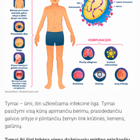
VectorMine | Shutterstock.com
Tymai – ūmi, itin užkrečiama infekcinė liga. Tymai
pasižymi visą kūną apimančiu bėrimu, prasidedančiu
galvos srityje ir plintančiu žemyn link krūtinės, liemens,
galūnių.
Tymai iki šiol tebėra viena dažniausių mirties priežasčių