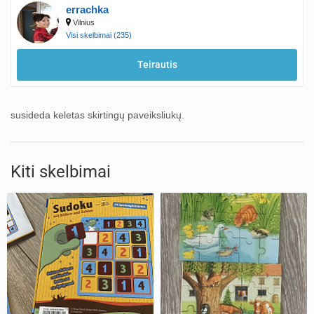
errachka
Vilnius
Visi skelbimai (235)
Teirautis
susideda keletas skirtingų paveiksliukų.
Kiti skelbimai