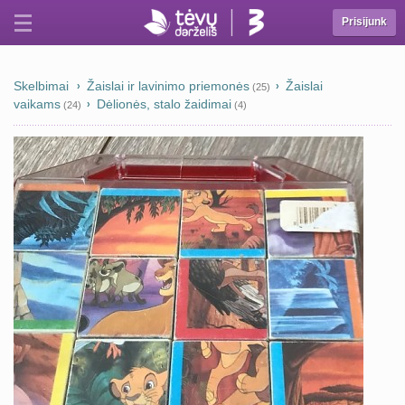
Prisijunk
Skelbimai
Žaislai ir lavinimo priemonės
Žaislai
(25)
vaikams
Dėlionės, stalo žaidimai
(24)
(4)