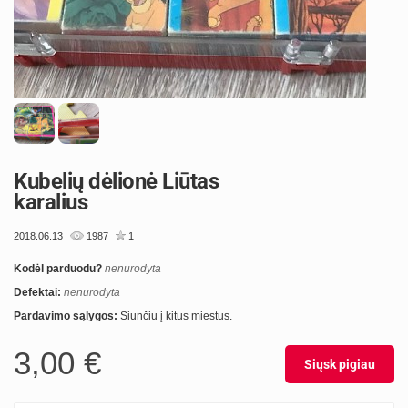
Kubelių dėlionė Liūtas
karalius
2018.06.13
1987
1
Kodėl parduodu?
nenurodyta
Defektai:
nenurodyta
Pardavimo sąlygos:
Siunčiu į kitus miestus.
3,00 €
Siųsk pigiau