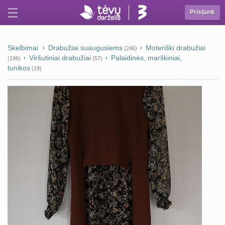
Prisijunk
Skelbimai
Drabužiai suaugusiems
Moteriški drabužiai
(246)
Viršutiniai drabužiai
Palaidinės, marškiniai,
(196)
(57)
tunikos
(19)