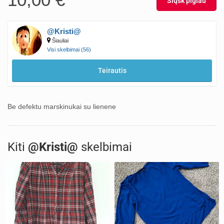
Siųsk pigiau
@Kristi@
Šiauliai
Visi skelbimai (56)
Teirautis
Be defektu marskinukai su lienene
Kiti
@Kristi@
skelbimai