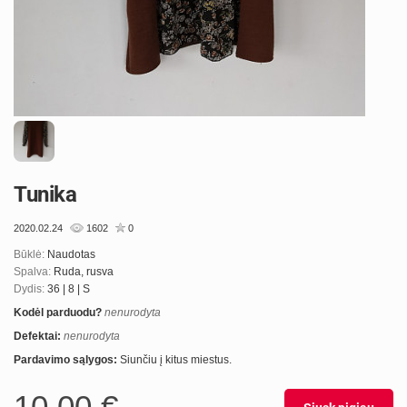
Tunika
2020.02.24
1602
0
Būklė:
Naudotas
Spalva:
Ruda, rusva
Dydis:
36 | 8 | S
Kodėl parduodu?
nenurodyta
Defektai:
nenurodyta
Pardavimo sąlygos:
Siunčiu į kitus miestus.
10,00 €