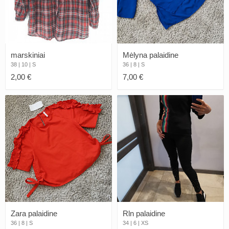
marskiniai
Mėlyna palaidine
38 | 10 | S
36 | 8 | S
2,00 €
7,00 €
Zara palaidine
Rln palaidine
36 | 8 | S
34 | 6 | XS