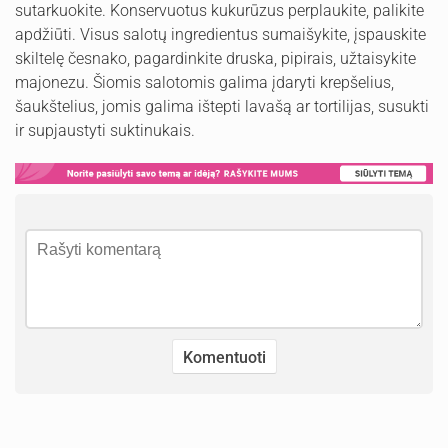
sutarkuokite. Konservuotus kukurūzus perplaukite, palikite
apdžiūti. Visus salotų ingredientus sumaišykite, įspauskite
skiltelę česnako, pagardinkite druska, pipirais, užtaisykite
majonezu. Šiomis salotomis galima įdaryti krepšelius,
šaukštelius, jomis galima ištepti lavašą ar tortilijas, susukti
ir supjaustyti suktinukais.