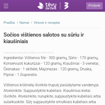
Prisijunk
Pradžia
Namai
Virtuvė ir receptai
Sočios vištienos salotos su sūriu ir
kiaušiniais
Autorius:
tevu-darzelis.lt
,
Publikuota: 0000-00-00
Ingredientai: Vištienos filė - 300 gramų, Sūris - 170 gramų,
Konservuoti kukurūzai - 120 gramų, Kiaušiniai - 3 vienetai,
Česnakas - 1 skiltelė, Majonezas - 120 gramų, Druska,
Pipirai - 1 žiupsnelis.
Vištienos krūtinėlę išvirkite truputį pasūdytame vandenyje.
Atvėsinkite. Supjaustykite kubeliais. Kiaušinius kietai
išvirkite. Atvėsinkite, nulupkite, supjaustykite kubeliais arba
sutarkuokite. Sūrį supjaustykite smulkiais kubeliais arba