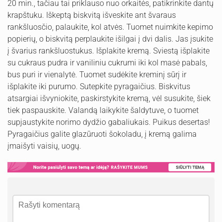
20 min., tačiau tai priklauso nuo orkaitės, patikrinkite dantų
krapštuku. Iškeptą biskvitą išveskite ant švaraus
rankšluosčio, palaukite, kol atvės. Tuomet nuimkite kepimo
popierių, o biskvitą perplaukite išilgai į dvi dalis. Jas įsukite
į švarius rankšluostukus. Išplakite kremą. Sviestą išplakite
su cukraus pudra ir vaniliniu cukrumi iki kol masė pabals,
bus puri ir vienalytė. Tuomet sudėkite kreminį sūrį ir
išplakite iki purumo. Sutepkite pyragaičius. Biskvitus
atsargiai išvyniokite, paskirstykite kremą, vėl susukite, šiek
tiek paspauskite. Valandą laikykite šaldytuve, o tuomet
supjaustykite norimo dydžio gabaliukais. Puikus desertas!
Pyragaičius galite glazūruoti šokoladu, į kremą galima
įmaišyti vaisių, uogų.