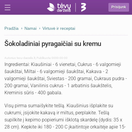
Prisijunk
Pradžia
Namai
Virtuvė ir receptai
Šokoladiniai pyragaičiai su kremu
Autorius:
tevu-darzelis.lt
,
Publikuota: 0000-00-00
Ingredientai: Kiaušiniai - 6 vienetai, Cukrus - 6 valgomieji
šaukštai, Miltai - 6 valgomieji šaukštai, Kakava - 2
valgomieji šaukštai, Sviestas - 200 gramai, Cukraus pudra -
200 gramai, Vanilinis cukrus - 1 arbatinis šaukštelis,
Kreminis sūris - 400 gabala.
Visų pirma sumaišykite tešlą. Kiaušinius išplakite su
cukrumi, įsijokite kakavą ir miltus, perplakite. Tešlą
supilkite į kepimo popieriumi išklotą skardelę (dydis: 35 x
28 cm). Kepkite iki 180 - 200 C įkaitintoje orkaitėje apie 15-