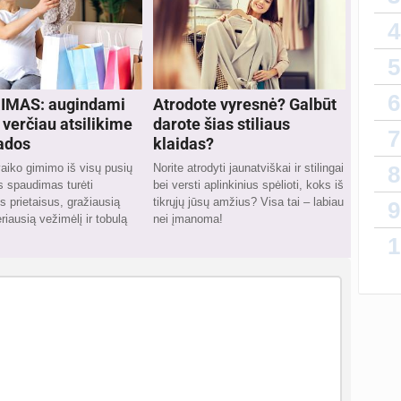
4
5
6
IMAS: augindami
Atrodote vyresnė? Galbūt
 verčiau atsilikime
darote šias stiliaus
7
ados
klaidas?
aiko gimimo iš visų pusių
Norite atrodyti jaunatviškai ir stilingai
8
 spaudimas turėti
bei versti aplinkinius spėlioti, koks iš
s prietaisus, gražiausią
tikrųjų jūsų amžius? Visa tai – labiau
9
riausią vežimėlį ir tobulą
nei įmanoma!
1