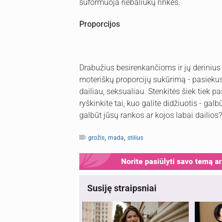
suformuoja riebaliukų rinkes.
Proporcijos
Drabužius besirenkančioms ir jų derinius
moteriškų proporcijų sukūrimą - pasiekusi 
dailiau, seksualiau. Stenkitės šiek tiek p
ryškinkite tai, kuo galite didžiuotis - galb
galbūt jūsų rankos ar kojos labai dailios?
,
,
grožis
mada
stilius
Susiję straipsniai