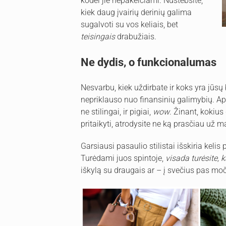
kodėl jie nepakeičiami. Nustebsite,
kiek daug įvairių derinių galima
sugalvoti su vos keliais, bet
teisingais
drabužiais.
Ne dydis, o funkcionalumas
Nesvarbu, kiek uždirbate ir koks yra jūsų
nepriklauso nuo finansinių galimybių. Apl
ne stilingai, ir pigiai,
wow
. Žinant, kokius
pritaikyti, atrodysite ne ką prasčiau už
Garsiausi pasaulio stilistai išskiria keli
Turėdami juos spintoje,
visada turėsite, 
iškylą su draugais ar – į svečius pas moč