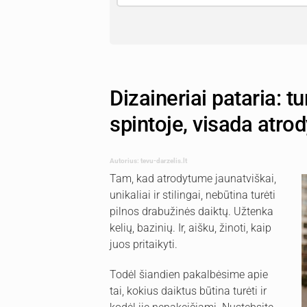
Dizaineriai pataria: 
spintoje, visada atrody
Autorius: tevu-darzelis.lt
Tam, kad atrodytume jaunatviškai,
unikaliai ir stilingai, nebūtina turėti
pilnos drabužinės daiktų. Užtenka
kelių, bazinių. Ir, aišku, žinoti, kaip
juos pritaikyti.
Todėl šiandien pakalbėsime apie
tai, kokius daiktus būtina turėti ir