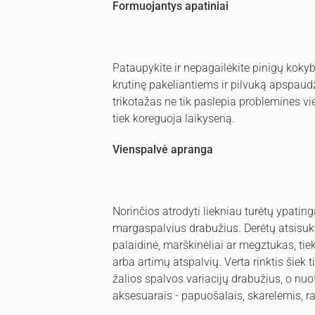
Formuojantys apatiniai
Pataupykite ir nepagailėkite pinigų kok
krutinę pakeliantiems ir pilvuką apspaud
trikotažas ne tik paslepia problemines vi
tiek koreguoja laikyseną.
Vienspalvė apranga
Norinčios atrodyti liekniau turėtų ypatinga
margaspalvius drabužius. Derėtų atsisukt
palaidinė, marškinėliai ar megztukas, tiek
arba artimų atspalvių. Verta rinktis šiek 
žalios spalvos variacijų drabužius, o nuot
aksesuarais - papuošalais, skarelėmis, r