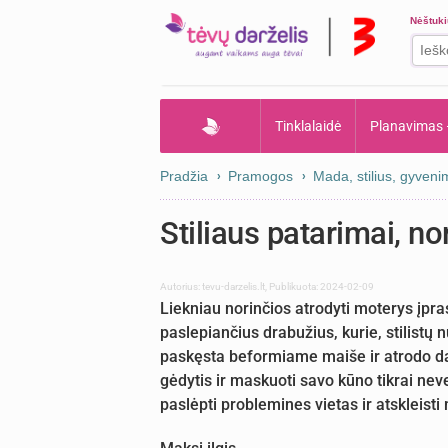
Nėštuk
Tinklalaidė
Planavimas
Pradžia
Pramogos
Mada, stilius, gyven
Stiliaus patarimai, no
Autorius:
tevu-darzelis.lt
,
Publikuota: 2024-02-09
Liekniau norinčios atrodyti moterys įpras
paslepiančius drabužius, kurie, stilistų 
paskęsta beformiame maiše ir atrodo 
gėdytis ir maskuoti savo kūno tikrai neve
paslėpti problemines vietas ir atskleist