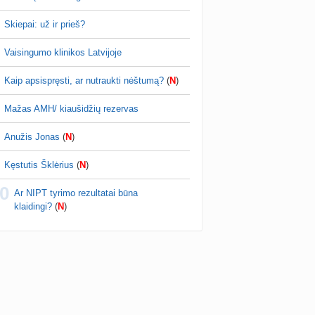
Skiepai: už ir prieš?
Vaisingumo klinikos Latvijoje
Kaip apsispręsti, ar nutraukti nėštumą?
(
N
)
Mažas AMH/ kiaušidžių rezervas
Anužis Jonas
(
N
)
Kęstutis Šklėrius
(
N
)
0
Ar NIPT tyrimo rezultatai būna
klaidingi?
(
N
)