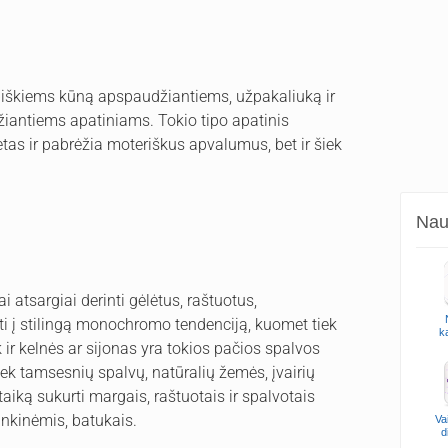
ybiškiems kūną apspaudžiantiems, užpakaliuką ir
žiantiems apatiniams. Tokio tipo apatinis
etas ir pabrėžia moteriškus apvalumus, bet ir šiek
Naud
i atsargiai derinti gėlėtus, raštuotus,
i į stilingą monochromo tendenciją, kuomet tiek
k
 ir kelnės ar sijonas yra tokios pačios spalvos
tiek tamsesnių spalvų, natūralių žemės, įvairių
aiką sukurti margais, raštuotais ir spalvotais
ankinėmis, batukais.
Va
d