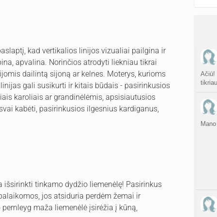
slaptį, kad vertikalios linijos vizualiai pailgina ir
ina, apvalina. Norinčios atrodyti liekniau tikrai
ijomis dailintą sijoną ar kelnes. Moterys, kurioms
Ačiū!
tikria
nijas gali susikurti ir kitais būdais - pasirinkusios
iais karoliais ar grandinėlėmis, apsisiautusios
isvai kabėti, pasirinkusios ilgesnius kardiganus,
Mano 
a išsirinkti tinkamo dydžio liemenėlę! Pasirinkus
 palaikomos, jos atsiduria perdėm žemai ir
 pernleyg maža liemenėlė įsirėžia į kūną,