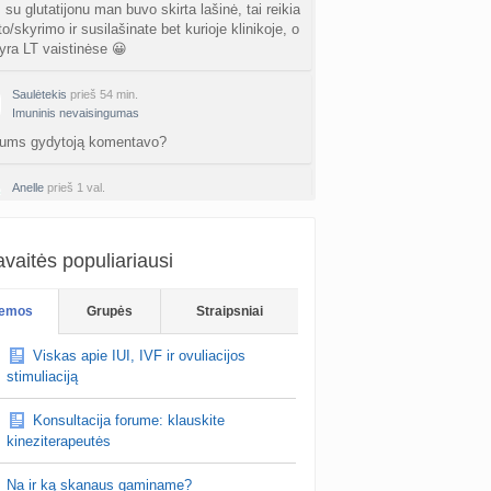
su glutatijonu man buvo skirta lašinė, tai reikia
o/skyrimo ir susilašinate bet kurioje klinikoje, o
ra LT vaistinėse 😀
Saulėtekis
prieš 54 min.
Imuninis nevaisingumas
 jums gydytoją komentavo?
Anelle
prieš 1 val.
Imuninis nevaisingumas
keletas ANA truputi teigiami
vaitės populiariausi
Sunlady
prieš 1 val.
Planuojančios 2027 m. mažylius 💛
emos
Grupės
Straipsniai
au proto industrija, kur kaip tik buvo tema apie
iklotus ir ju kokybe. Tai tikrai padare gera
Viskas apie IUI, IVF ir ovuliacijos
. Nusipirkau ir dienininius ir m…
stimuliaciją
Konsultacija forume: klauskite
kineziterapeutės
Na ir ką skanaus gaminame?