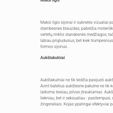
Maksi ilgis
Maksi ilgio sijonai ir suknelės vizualiai p
stambesnes blauzdas, pabrėžia moterišku
vertėtų rinktis standesnės medžiagos, tač
labiau prigludusius, bet kiek trumpesnius
formos sijonus.
Aukštakulniai
Aukštakulniai ne tik leidžia pasijusti auk
Avint batelius aukštesne pakulne ne tik ko
laikoma tiesiau, pilvas įtraukiamas. Aukš
liekniau, bet ir seksualiau - pasitempusi,
žingsneliais. Kojas ypatingai efektyviai pa