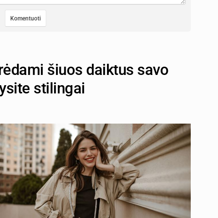
turėdami šiuos daiktus savo
site stilingai