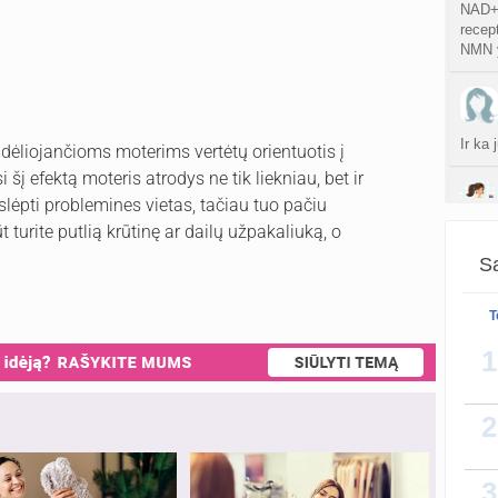
NAD+ 
recept
NMN y
Ir ka
 dėliojančioms moterims vertėtų orientuotis į
šį efektą moteris atrodys ne tik liekniau, bet ir
aslėpti problemines vietas, tačiau tuo pačiu
ūt turite putlią krūtinę ar dailų užpakaliuką, o
Yra, 
Sa
T
Ziurej
siuos 
1
ispudi
2
3