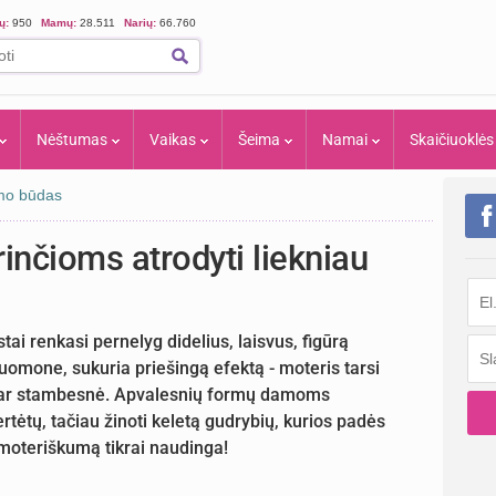
ių:
950
Mamų:
28.511
Narių:
66.760
Nėštumas
Vaikas
Šeima
Namai
Skaičiuoklės
imo būdas
rinčioms atrodyti liekniau
tai renkasi pernelyg didelius, laisvus, figūrą
nuomone, sukuria priešingą efektą - moteris tarsi
dar stambesnė. Apvalesnių formų damoms
rtėtų, tačiau žinoti keletą gudrybių, kurios padės
i moteriškumą tikrai naudinga!