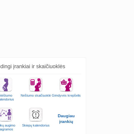
ingi įrankiai ir skaičiuoklės
Nėštumo
Nėštumo skaičiuoklė
Gimdyvės krepšelis
alendorius
Daugiau
įrankių
ikų augimo
Skiepų kalendorius
iagramos