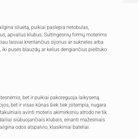
ailgina siluetą, puikiai paslepia netobulas,
s, apvalius klubus. Sultingesnių formų moterims
iau laisvai krentančius sijonus ar sukneles arba
, iki pusės blauzdų ar kelius dengiančius pieštuko
štesnėmis, bet ir puikiai pakoreguoja laikyseną.
jos, bet ir visas kūnas šiek tiek įsitempia, nugara
takulniais avinti moteris akimirksniu atrodo ne tik
 dailiai siūbuojančiais klubais, einanti mažesniais
ilgina odos atspalvio, klasikiniai bateliai.