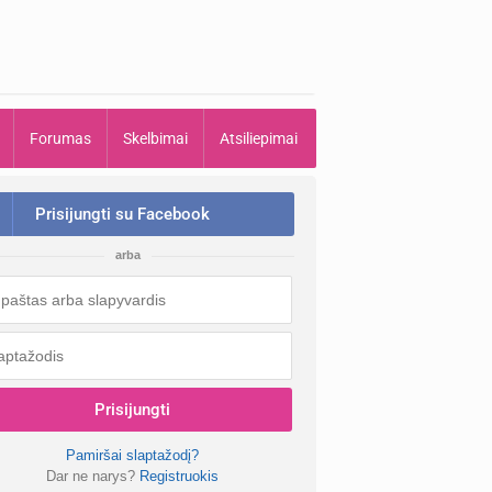
Forumas
Skelbimai
Atsiliepimai
Prisijungti su Facebook
arba
Prisijungti
Pamiršai slaptažodį?
Dar ne narys?
Registruokis