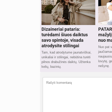
Dizaineriai pataria:
PATAR
turėdami šiuos daiktus
mažylį
savo spintoje, visada
nuo m
atrodysite stilingai
Nuo pat v
jaučiamas
Tam, kad atrodytume jaunatviškai,
naujausiu
unikaliai ir stilingai, nebūtina turėti
lovytę, ge
pilnos drabužinės daiktų. Užtenka
nešynę.
kelių, bazinių.