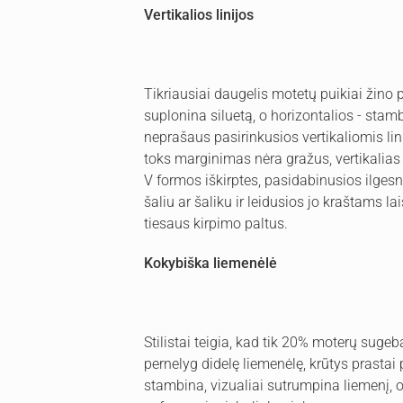
Vertikalios linijos
Tikriausiai daugelis motetų puikiai žino pa
suplonina siluetą, o horizontalios - stamb
neprašaus pasirinkusios vertikaliomis lin
toks marginimas nėra gražus, vertikalias li
V formos iškirptes, pasidabinusios ilgesn
šaliu ar šaliku ir leidusios jo kraštams la
tiesaus kirpimo paltus.
Kokybiška liemenėlė
Stilistai teigia, kad tik 20% moterų sugeb
pernelyg didelę liemenėlę, krūtys prastai
stambina, vizualiai sutrumpina liemenį, o