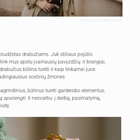
Look Studio | Shutterstock.com
 biudžetas drabužiams. Juk stiliaus pojūtis
ink mus apstu įvairiausių pavyzdžių: ir brangiai,
 drabužius būtina turėti ir kaip tinkamai juos
 madingiausius sostinių žmones.
s pagrindinius, būtinus turėti garderobo elementus.
ką apsirengti
. Ir nesvarbu: į darbą, pasimatymą,
iutę.