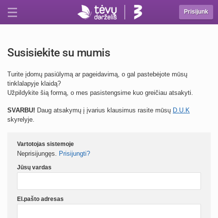
Prisijunk
Susisiekite su mumis
Turite įdomų pasiūlymą ar pageidavimą, o gal pastebėjote mūsų
tinklalapyje klaidą?
Užpildykite šią formą, o mes pasistengsime kuo greičiau atsakyti.
SVARBU!
Daug atsakymų į įvarius klausimus rasite mūsų
D.U.K
skyrelyje.
Vartotojas sistemoje
Neprisijungęs.
Prisijungti?
Jūsų vardas
El.pašto adresas