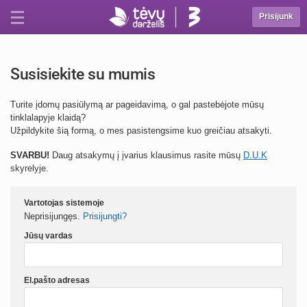
Prisijunk
Susisiekite su mumis
Turite įdomų pasiūlymą ar pageidavimą, o gal pastebėjote mūsų
tinklalapyje klaidą?
Užpildykite šią formą, o mes pasistengsime kuo greičiau atsakyti.
SVARBU!
Daug atsakymų į įvarius klausimus rasite mūsų
D.U.K
skyrelyje.
Vartotojas sistemoje
Neprisijungęs.
Prisijungti?
Jūsų vardas
El.pašto adresas