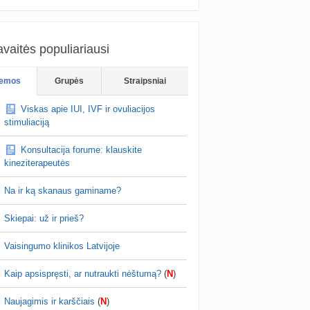
vaitės populiariausi
emos
Grupės
Straipsniai
Viskas apie IUI, IVF ir ovuliacijos
stimuliaciją
Konsultacija forume: klauskite
kineziterapeutės
Na ir ką skanaus gaminame?
Skiepai: už ir prieš?
Vaisingumo klinikos Latvijoje
Kaip apsispręsti, ar nutraukti nėštumą?
(
N
)
Naujagimis ir karščiais
(
N
)