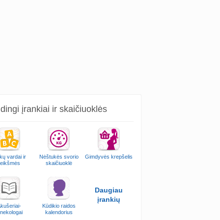
ingi įrankiai ir skaičiuoklės
kų vardai ir
Nėštukės svorio
Gimdyvės krepšelis
reikšmės
skaičiuoklė
Daugiau
įrankių
kušeriai-
Kūdikio raidos
inekologai
kalendorius