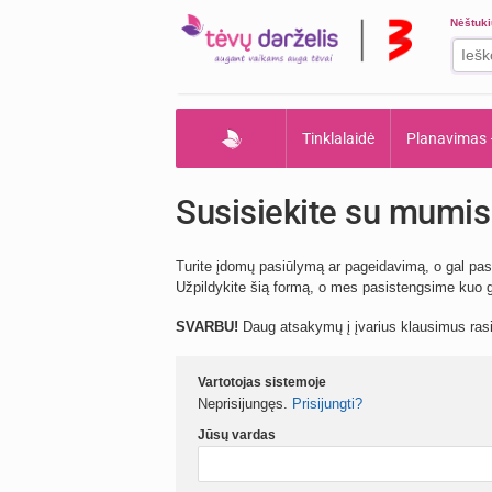
Nėštuk
Tinklalaidė
Planavimas
Susisiekite su mumis
Turite įdomų pasiūlymą ar pageidavimą, o gal pas
Užpildykite šią formą, o mes pasistengsime kuo gr
SVARBU!
Daug atsakymų į įvarius klausimus ra
Vartotojas sistemoje
Neprisijungęs.
Prisijungti?
Jūsų vardas