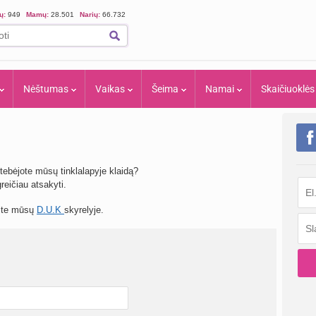
ių:
949
Mamų:
28.501
Narių:
66.732
Nėštumas
Vaikas
Šeima
Namai
Skaičiuoklės
tebėjote mūsų tinklalapyje klaidą?
eičiau atsakyti.
site mūsų
D.U.K
skyrelyje.