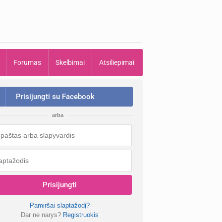
Forumas
Skelbimai
Atsiliepimai
Prisijungti su Facebook
arba
Prisijungti
Pamiršai slaptažodį?
Dar ne narys?
Registruokis