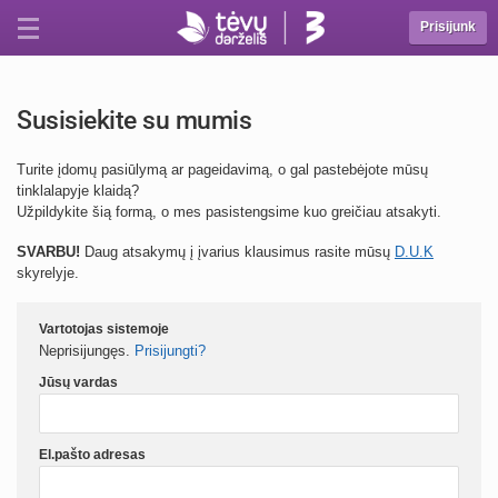
Prisijunk
Susisiekite su mumis
Turite įdomų pasiūlymą ar pageidavimą, o gal pastebėjote mūsų
tinklalapyje klaidą?
Užpildykite šią formą, o mes pasistengsime kuo greičiau atsakyti.
SVARBU!
Daug atsakymų į įvarius klausimus rasite mūsų
D.U.K
skyrelyje.
Vartotojas sistemoje
Neprisijungęs.
Prisijungti?
Jūsų vardas
El.pašto adresas