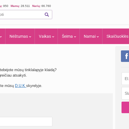
ių:
950
Mamų:
28.511
Narių:
66.760
Nėštumas
Vaikas
Šeima
Namai
Skaičiuoklės
tebėjote mūsų tinklalapyje klaidą?
eičiau atsakyti.
site mūsų
D.U.K
skyrelyje.