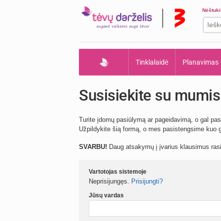
Nėštuk
Tinklalaidė
Planavimas
Susisiekite su mumis
Turite įdomų pasiūlymą ar pageidavimą, o gal pas
Užpildykite šią formą, o mes pasistengsime kuo gr
SVARBU!
Daug atsakymų į įvarius klausimus ra
Vartotojas sistemoje
Neprisijungęs.
Prisijungti?
Jūsų vardas