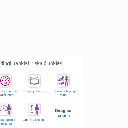
ingi įrankiai ir skaičiuoklės
ukės svorio
Nėščiųjų kursai
Kūdikio gebėjimų
kaičiuoklė
raida
Daugiau
įrankių
ikų augimo
Ūgio skaičiuoklė
iagramos