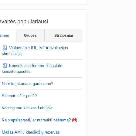
vaitės populiariausi
emos
Grupės
Straipsniai
Viskas apie IUI, IVF ir ovuliacijos
stimuliaciją
Konsultacija forume: klauskite
kineziterapeutės
Na ir ką skanaus gaminame?
Skiepai: už ir prieš?
Vaisingumo klinikos Latvijoje
Kaip apsispręsti, ar nutraukti nėštumą?
(
N
)
Mažas AMH/ kiaušidžių rezervas