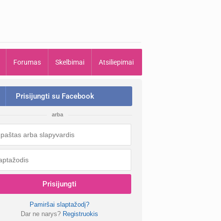
Forumas
Skelbimai
Atsiliepimai
Prisijungti su Facebook
arba
Prisijungti
Pamiršai slaptažodį?
Dar ne narys?
Registruokis