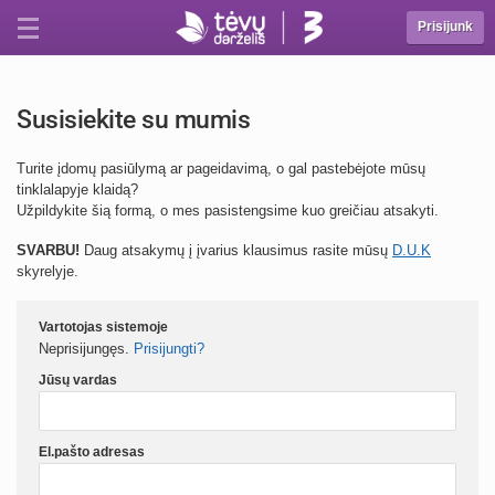
Prisijunk
Susisiekite su mumis
Turite įdomų pasiūlymą ar pageidavimą, o gal pastebėjote mūsų
tinklalapyje klaidą?
Užpildykite šią formą, o mes pasistengsime kuo greičiau atsakyti.
SVARBU!
Daug atsakymų į įvarius klausimus rasite mūsų
D.U.K
skyrelyje.
Vartotojas sistemoje
Neprisijungęs.
Prisijungti?
Jūsų vardas
El.pašto adresas