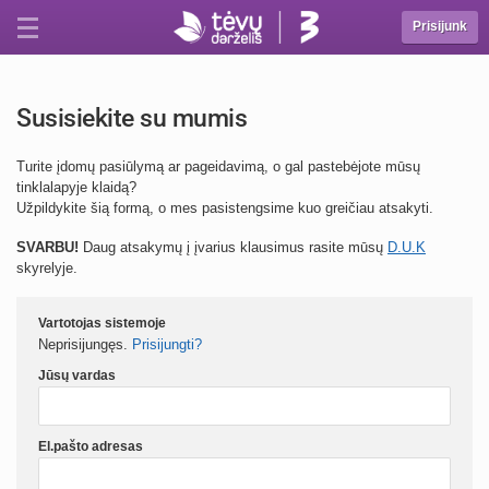
Prisijunk
Susisiekite su mumis
Turite įdomų pasiūlymą ar pageidavimą, o gal pastebėjote mūsų
tinklalapyje klaidą?
Užpildykite šią formą, o mes pasistengsime kuo greičiau atsakyti.
SVARBU!
Daug atsakymų į įvarius klausimus rasite mūsų
D.U.K
skyrelyje.
Vartotojas sistemoje
Neprisijungęs.
Prisijungti?
Jūsų vardas
El.pašto adresas