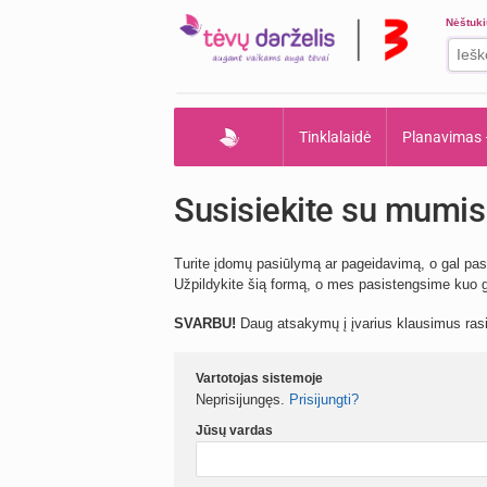
Nėštuk
Tinklalaidė
Planavimas
Susisiekite su mumis
Turite įdomų pasiūlymą ar pageidavimą, o gal pas
Užpildykite šią formą, o mes pasistengsime kuo gr
SVARBU!
Daug atsakymų į įvarius klausimus ra
Vartotojas sistemoje
Neprisijungęs.
Prisijungti?
Jūsų vardas