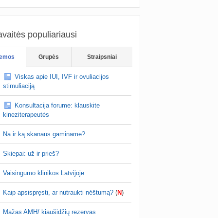
vaitės populiariausi
emos
Grupės
Straipsniai
Viskas apie IUI, IVF ir ovuliacijos
stimuliaciją
Konsultacija forume: klauskite
kineziterapeutės
Na ir ką skanaus gaminame?
Skiepai: už ir prieš?
Vaisingumo klinikos Latvijoje
Kaip apsispręsti, ar nutraukti nėštumą?
(
N
)
Mažas AMH/ kiaušidžių rezervas