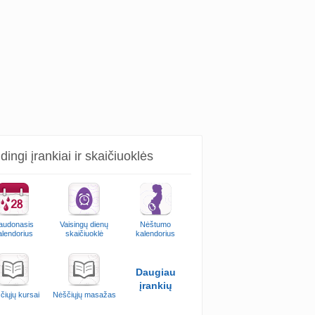
ingi įrankiai ir skaičiuoklės
audonasis
Vaisingų dienų
Nėštumo
alendorius
skaičiuoklė
kalendorius
Daugiau
įrankių
čiųjų kursai
Nėščiųjų masažas