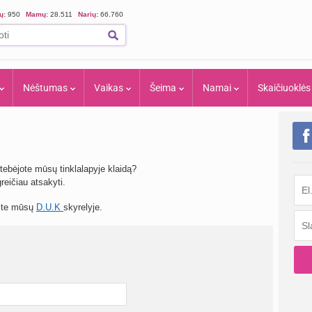
ių:
950
Mamų:
28.511
Narių:
66.760
Nėštumas
Vaikas
Šeima
Namai
Skaičiuoklės
tebėjote mūsų tinklalapyje klaidą?
eičiau atsakyti.
site mūsų
D.U.K
skyrelyje.