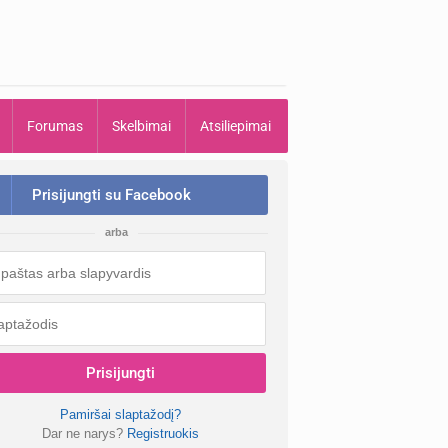
Forumas
Skelbimai
Atsiliepimai
Prisijungti su Facebook
arba
Prisijungti
Pamiršai slaptažodį?
Dar ne narys?
Registruokis