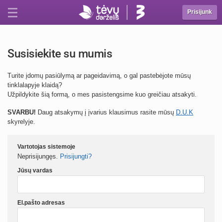
Prisijunk
Susisiekite su mumis
Turite įdomų pasiūlymą ar pageidavimą, o gal pastebėjote mūsų
tinklalapyje klaidą?
Užpildykite šią formą, o mes pasistengsime kuo greičiau atsakyti.
SVARBU!
Daug atsakymų į įvarius klausimus rasite mūsų
D.U.K
skyrelyje.
Vartotojas sistemoje
Neprisijungęs.
Prisijungti?
Jūsų vardas
El.pašto adresas