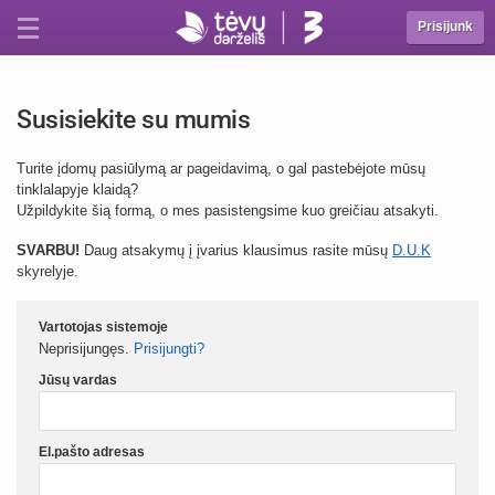
Prisijunk
Susisiekite su mumis
Turite įdomų pasiūlymą ar pageidavimą, o gal pastebėjote mūsų
tinklalapyje klaidą?
Užpildykite šią formą, o mes pasistengsime kuo greičiau atsakyti.
SVARBU!
Daug atsakymų į įvarius klausimus rasite mūsų
D.U.K
skyrelyje.
Vartotojas sistemoje
Neprisijungęs.
Prisijungti?
Jūsų vardas
El.pašto adresas