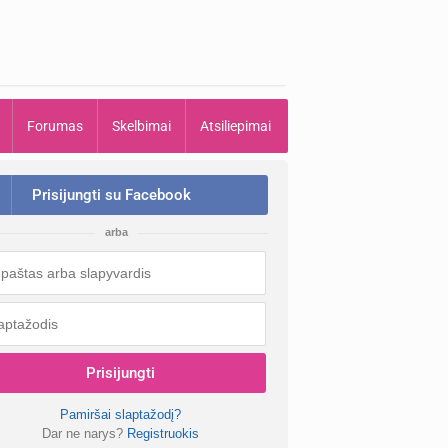
Forumas
Skelbimai
Atsiliepimai
Prisijungti su Facebook
arba
Prisijungti
Pamiršai slaptažodį?
Dar ne narys?
Registruokis