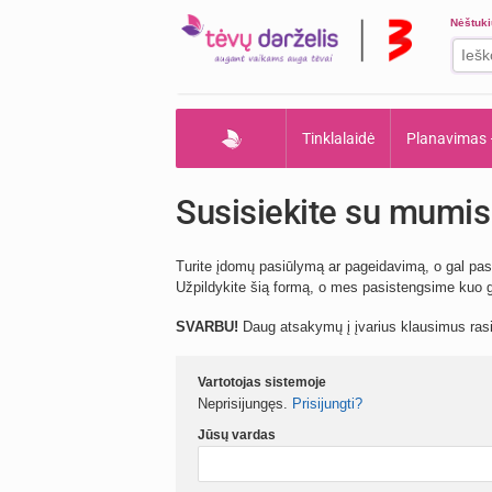
Nėštuk
Tinklalaidė
Planavimas
Susisiekite su mumis
Turite įdomų pasiūlymą ar pageidavimą, o gal pas
Užpildykite šią formą, o mes pasistengsime kuo gr
SVARBU!
Daug atsakymų į įvarius klausimus ra
Vartotojas sistemoje
Neprisijungęs.
Prisijungti?
Jūsų vardas