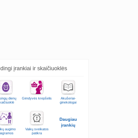
ingi įrankiai ir skaičiuoklės
singų dienų
Gimdyvės krepšelis
Akušeriai-
kaičiuoklė
ginekologai
Daugiau
įrankių
ikų augimo
Vaikų sveikatos
iagramos
patikra