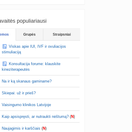
vaitės populiariausi
emos
Grupės
Straipsniai
Viskas apie IUI, IVF ir ovuliacijos
stimuliaciją
Konsultacija forume: klauskite
kineziterapeutės
Na ir ką skanaus gaminame?
Skiepai: už ir prieš?
Vaisingumo klinikos Latvijoje
Kaip apsispręsti, ar nutraukti nėštumą?
(
N
)
Naujagimis ir karščiais
(
N
)