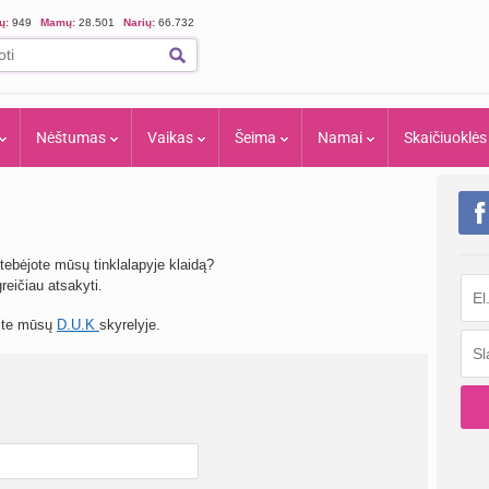
ių:
949
Mamų:
28.501
Narių:
66.732
Nėštumas
Vaikas
Šeima
Namai
Skaičiuoklės
tebėjote mūsų tinklalapyje klaidą?
eičiau atsakyti.
site mūsų
D.U.K
skyrelyje.