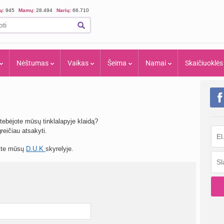
ių:
945
Mamų:
28.494
Narių:
66.710
Nėštumas
Vaikas
Šeima
Namai
Skaičiuoklės
tebėjote mūsų tinklalapyje klaidą?
eičiau atsakyti.
site mūsų
D.U.K
skyrelyje.