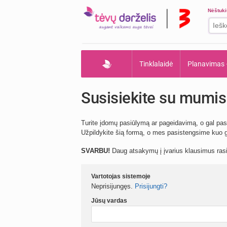
Nėštuk
Tinklalaidė
Planavimas
Susisiekite su mumis
Turite įdomų pasiūlymą ar pageidavimą, o gal pas
Užpildykite šią formą, o mes pasistengsime kuo gr
SVARBU!
Daug atsakymų į įvarius klausimus ra
Vartotojas sistemoje
Neprisijungęs.
Prisijungti?
Jūsų vardas