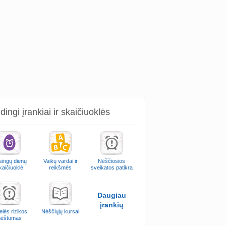
ingi įrankiai ir skaičiuoklės
singų dienų
Vaikų vardai ir
Nėščiosios
kaičiuoklė
reikšmės
sveikatos patikra
Daugiau
įrankių
elės rizikos
Nėščiųjų kursai
nėštumas