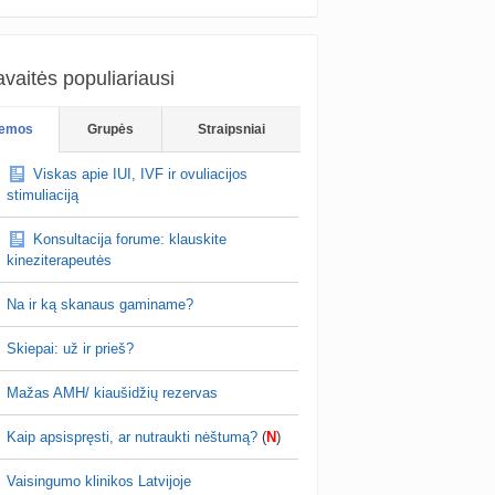
vaitės populiariausi
emos
Grupės
Straipsniai
Viskas apie IUI, IVF ir ovuliacijos
stimuliaciją
Konsultacija forume: klauskite
kineziterapeutės
Na ir ką skanaus gaminame?
Skiepai: už ir prieš?
Mažas AMH/ kiaušidžių rezervas
Kaip apsispręsti, ar nutraukti nėštumą?
(
N
)
Vaisingumo klinikos Latvijoje