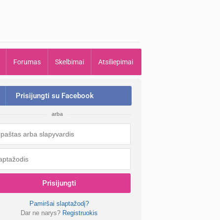
Forumas
Skelbimai
Atsiliepimai
Prisijungti su Facebook
arba
Prisijungti
Pamiršai slaptažodį?
Dar ne narys?
Registruokis