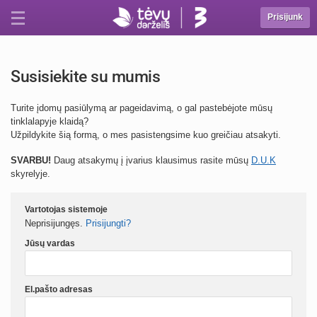
Prisijunk
Susisiekite su mumis
Turite įdomų pasiūlymą ar pageidavimą, o gal pastebėjote mūsų
tinklalapyje klaidą?
Užpildykite šią formą, o mes pasistengsime kuo greičiau atsakyti.
SVARBU!
Daug atsakymų į įvarius klausimus rasite mūsų
D.U.K
skyrelyje.
Vartotojas sistemoje
Neprisijungęs.
Prisijungti?
Jūsų vardas
El.pašto adresas