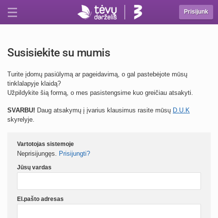
Prisijunk
Susisiekite su mumis
Turite įdomų pasiūlymą ar pageidavimą, o gal pastebėjote mūsų
tinklalapyje klaidą?
Užpildykite šią formą, o mes pasistengsime kuo greičiau atsakyti.
SVARBU!
Daug atsakymų į įvarius klausimus rasite mūsų
D.U.K
skyrelyje.
Vartotojas sistemoje
Neprisijungęs.
Prisijungti?
Jūsų vardas
El.pašto adresas