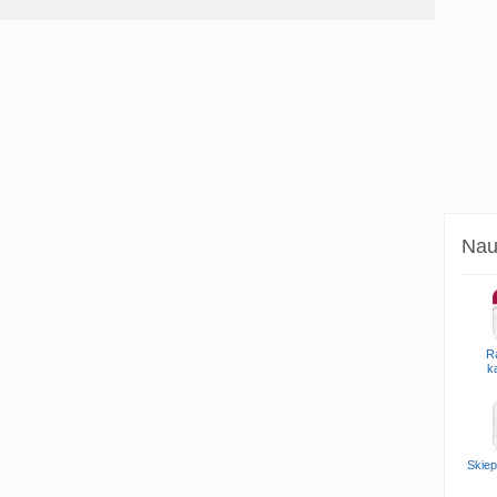
Naud
R
k
Skiep