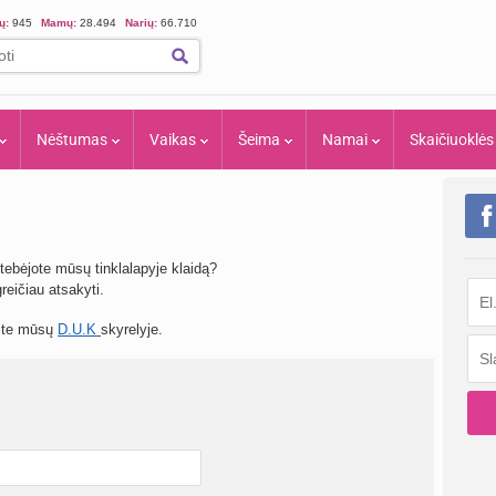
ių:
945
Mamų:
28.494
Narių:
66.710
Nėštumas
Vaikas
Šeima
Namai
Skaičiuoklės
tebėjote mūsų tinklalapyje klaidą?
eičiau atsakyti.
site mūsų
D.U.K
skyrelyje.