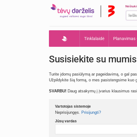
Nėštuk
Tinklalaidė
Planavimas
Susisiekite su mumis
Turite įdomų pasiūlymą ar pageidavimą, o gal pas
Užpildykite šią formą, o mes pasistengsime kuo gr
SVARBU!
Daug atsakymų į įvarius klausimus ra
Vartotojas sistemoje
Neprisijungęs.
Prisijungti?
Jūsų vardas