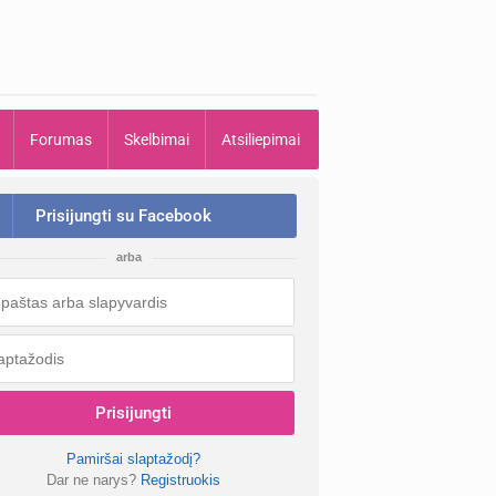
Forumas
Skelbimai
Atsiliepimai
Prisijungti su Facebook
arba
Prisijungti
Pamiršai slaptažodį?
Dar ne narys?
Registruokis