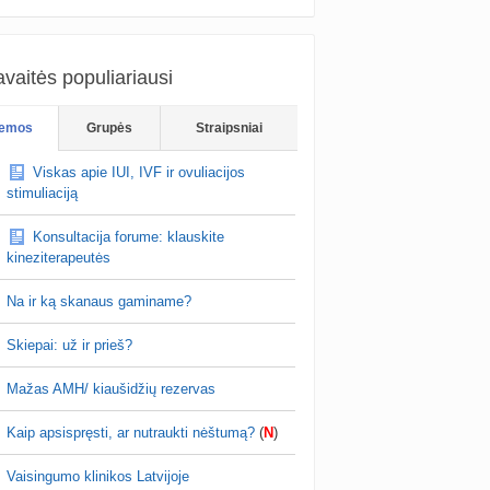
vaitės populiariausi
emos
Grupės
Straipsniai
Viskas apie IUI, IVF ir ovuliacijos
stimuliaciją
Konsultacija forume: klauskite
kineziterapeutės
Na ir ką skanaus gaminame?
Skiepai: už ir prieš?
Mažas AMH/ kiaušidžių rezervas
Kaip apsispręsti, ar nutraukti nėštumą?
(
N
)
Vaisingumo klinikos Latvijoje