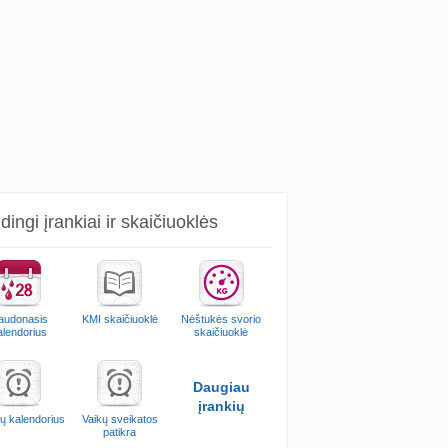
ingi įrankiai ir skaičiuoklės
audonasis
KMI skaičiuoklė
Nėštukės svorio
alendorius
skaičiuoklė
Daugiau
įrankių
ų kalendorius
Vaikų sveikatos
patikra