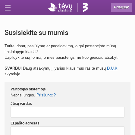
Prisijunk
Susisiekite su mumis
Turite įdomų pasiūlymą ar pageidavimą, o gal pastebėjote mūsų
tinklalapyje klaidą?
Užpildykite šią formą, o mes pasistengsime kuo greičiau atsakyti.
SVARBU!
Daug atsakymų į įvarius klausimus rasite mūsų
D.U.K
skyrelyje.
Vartotojas sistemoje
Neprisijungęs.
Prisijungti?
Jūsų vardas
El.pašto adresas