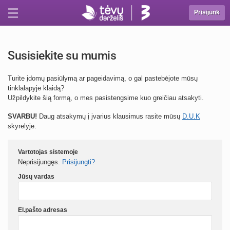
Prisijunk
Susisiekite su mumis
Turite įdomų pasiūlymą ar pageidavimą, o gal pastebėjote mūsų
tinklalapyje klaidą?
Užpildykite šią formą, o mes pasistengsime kuo greičiau atsakyti.
SVARBU!
Daug atsakymų į įvarius klausimus rasite mūsų
D.U.K
skyrelyje.
Vartotojas sistemoje
Neprisijungęs.
Prisijungti?
Jūsų vardas
El.pašto adresas