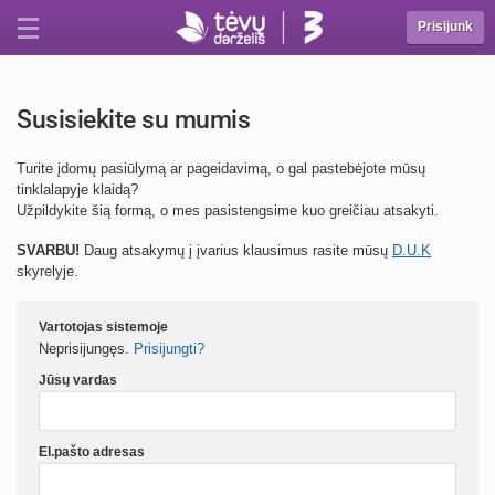
Prisijunk
Susisiekite su mumis
Turite įdomų pasiūlymą ar pageidavimą, o gal pastebėjote mūsų
tinklalapyje klaidą?
Užpildykite šią formą, o mes pasistengsime kuo greičiau atsakyti.
SVARBU!
Daug atsakymų į įvarius klausimus rasite mūsų
D.U.K
skyrelyje.
Vartotojas sistemoje
Neprisijungęs.
Prisijungti?
Jūsų vardas
El.pašto adresas