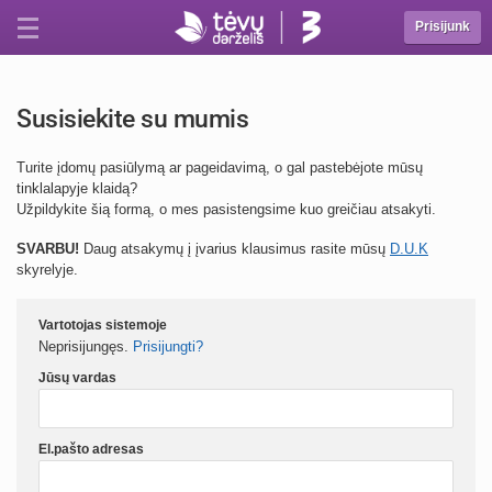
Prisijunk
Susisiekite su mumis
Turite įdomų pasiūlymą ar pageidavimą, o gal pastebėjote mūsų
tinklalapyje klaidą?
Užpildykite šią formą, o mes pasistengsime kuo greičiau atsakyti.
SVARBU!
Daug atsakymų į įvarius klausimus rasite mūsų
D.U.K
skyrelyje.
Vartotojas sistemoje
Neprisijungęs.
Prisijungti?
Jūsų vardas
El.pašto adresas