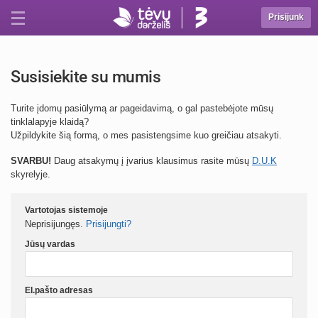
Prisijunk
Susisiekite su mumis
Turite įdomų pasiūlymą ar pageidavimą, o gal pastebėjote mūsų
tinklalapyje klaidą?
Užpildykite šią formą, o mes pasistengsime kuo greičiau atsakyti.
SVARBU!
Daug atsakymų į įvarius klausimus rasite mūsų
D.U.K
skyrelyje.
Vartotojas sistemoje
Neprisijungęs.
Prisijungti?
Jūsų vardas
El.pašto adresas