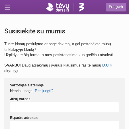
Prisijunk
Susisiekite su mumis
Turite įdomų pasiūlymą ar pageidavimą, o gal pastebėjote mūsų
tinklalapyje klaidą?
Užpildykite šią formą, o mes pasistengsime kuo greičiau atsakyti.
SVARBU!
Daug atsakymų į įvarius klausimus rasite mūsų
D.U.K
skyrelyje.
Vartotojas sistemoje
Neprisijungęs.
Prisijungti?
Jūsų vardas
El.pašto adresas