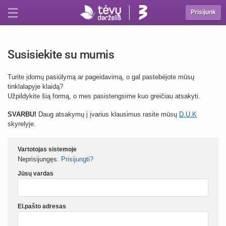
Prisijunk
Susisiekite su mumis
Turite įdomų pasiūlymą ar pageidavimą, o gal pastebėjote mūsų
tinklalapyje klaidą?
Užpildykite šią formą, o mes pasistengsime kuo greičiau atsakyti.
SVARBU!
Daug atsakymų į įvarius klausimus rasite mūsų
D.U.K
skyrelyje.
Vartotojas sistemoje
Neprisijungęs.
Prisijungti?
Jūsų vardas
El.pašto adresas