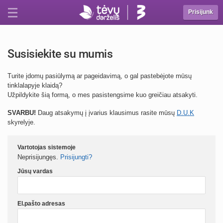
Prisijunk
Susisiekite su mumis
Turite įdomų pasiūlymą ar pageidavimą, o gal pastebėjote mūsų
tinklalapyje klaidą?
Užpildykite šią formą, o mes pasistengsime kuo greičiau atsakyti.
SVARBU!
Daug atsakymų į įvarius klausimus rasite mūsų
D.U.K
skyrelyje.
Vartotojas sistemoje
Neprisijungęs.
Prisijungti?
Jūsų vardas
El.pašto adresas